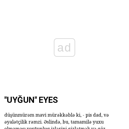
ad
"UYĞUN" EYES
düşünmürəm mavi mürəkkəblə ki, - pis dad, və
əyalətçilik rəmzi. Əslində, bu, tamamilə yuxu
olmaması yorğunluq izlərini gizlətmək və göz