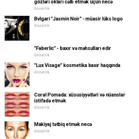
gözləri okları cəlb etmək üçün necə
Gözəllik
Bvlgari "Jasmin Noir" - müasir lüks logo
Gözəllik
"Faberlic" - baxır və məhsulları edir
Gözəllik
"Lux Visage" kosmetika baxır haqqında
Gözəllik
Coral Pomada: xüsusiyyətləri və nüanslar
istifadə etmək
Gözəllik
Makiyaj tətbiq etmək necə
Gözəllik