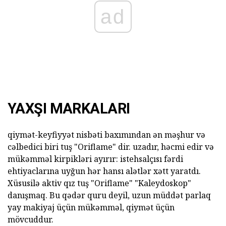
ad
YAXŞI MARKALARI
qiymət-keyfiyyət nisbəti baxımından ən məşhur və
cəlbedici biri tuş "Oriflame" dir. uzadır, həcmi edir və
mükəmməl kirpikləri ayırır: istehsalçısı fərdi
ehtiyaclarına uyğun hər hansı alətlər xətt yaratdı.
Xüsusilə aktiv qız tuş "Oriflame" "Kaleydoskop"
danışmaq. Bu qədər quru deyil, uzun müddət parlaq
yay makiyaj üçün mükəmməl, qiymət üçün
mövcuddur.