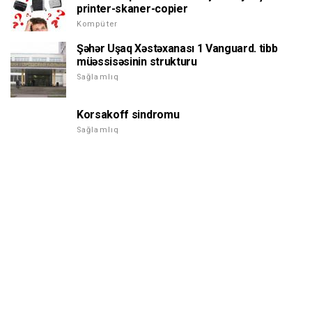
printer-skaner-copier
Kompüter
Şəhər Uşaq Xəstəxanası 1 Vanguard. tibb
müəssisəsinin strukturu
Sağlamlıq
Korsakoff sindromu
Sağlamlıq