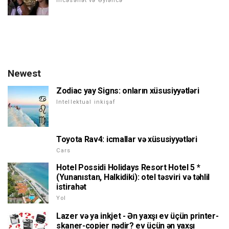
İncəsənət və Əyləncə
Newest
Zodiac yay Signs: onların xüsusiyyətləri
Intellektual inkişaf
Toyota Rav4: icmallar və xüsusiyyətləri
Cars
Hotel Possidi Holidays Resort Hotel 5 *
(Yunanıstan, Halkidiki): otel təsviri və təhlil
istirahət
Yol
Lazer və ya inkjet - Ən yaxşı ev üçün printer-
skaner-copier nədir? ev üçün ən yaxşı