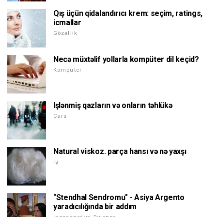
Qış üçün qidalandırıcı krem: seçim, ratings,
icmallar
Gözəllik
Necə müxtəlif yollarla kompüter dil keçid?
Kompüter
Işlənmiş qazların və onların təhlükə
Cars
Natural viskoz. parça hansı və nə yaxşı
Iş
"Stendhal Sendromu" - Asiya Argento
yaradıcılığında bir addım