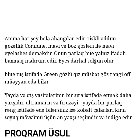
Amma hər şey belə ahəngdar edir. riskli addım -
gözəllik Combine, mavi və boz gözləri ilə mavi
eyelashes deməkdir. Onun parlaq hue yalnız ifadəli
baxmaq məhrum edir. Eyes dərhal solğun olur.
blue tuş istifadə Green gözlü qız müsbət göz rəngi off
müəyyən edə bilər.
Yayda və qış vasitələrinin bir sıra istifadə etmək daha
yaxşıdır. ultramarin və firuzəyi - yayda bir parlaq
rəng istifadə edə bilərsiniz isə kobalt çalarları kimi
soyuq mövsümü üçün ən yaxşı seçimdir və indigo edir.
PROQRAM ÜSUL