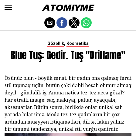
,
Gözəllik
Kosmetika
Blue Tuş: Gedir. Tuş "Oriflame"
Özünüz olun - böyük sənət. bir qadın ona qalmaq fərdi
stil tapmaq üçün, bütün çəki dəbli hesab olunur almaq
deyil - gündəlik iş. Amma nəticə tez-tez necə gözəl?
hər ətraflı image: saç, makiyaj, paltar, ayaqqabı,
aksesuarlar. Bütün sonra, birlikdə onlar unikal şah
yarada bilərsiniz. Moda tez-tez qadınların bir çox
ardından müəyyən istiqamətləri, diktə, lakin yalnız
bir ümumi tendensiya, unikal stil vurğu qadirdir.