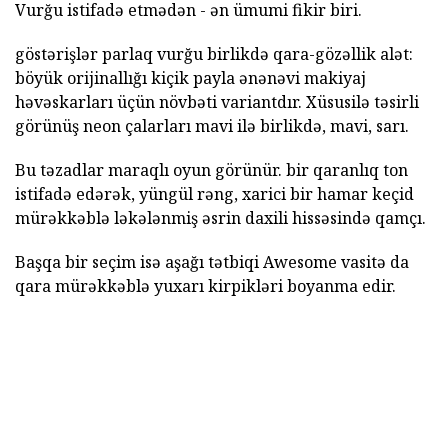
Vurğu istifadə etmədən - ən ümumi fikir biri.
göstərişlər parlaq vurğu birlikdə qara-gözəllik alət:
böyük orijinallığı kiçik payla ənənəvi makiyaj
həvəskarları üçün növbəti variantdır. Xüsusilə təsirli
görünüş neon çalarları mavi ilə birlikdə, mavi, sarı.
Bu təzadlar maraqlı oyun görünür. bir qaranlıq ton
istifadə edərək, yüngül rəng, xarici bir hamar keçid
mürəkkəblə ləkələnmiş əsrin daxili hissəsində qamçı.
Başqa bir seçim isə aşağı tətbiqi Awesome vasitə da
qara mürəkkəblə yuxarı kirpikləri boyanma edir.