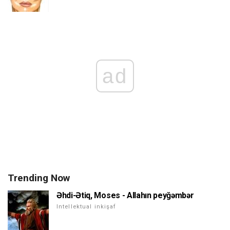
ad
Trending Now
Əhdi-Ətiq, Moses - Allahın peyğəmbər
Intellektual inkişaf