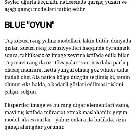
Səylər uğurla keçirildi. nəticəsində qarışıq yuxarı və
aşağı qamçı modelləri tətbiq edilir.
BLUE "OYUN"
Tuş xüsusi rəng yalnız modelləri, lakin bütün dünyada
qızlar. xüsusi rəng xüsusiyyətləri haqqında öyrənmək
sonra, təhlükəsiz öz image xeyrinə istifadə edilə bilər.
Tuş mavi rəng də öz "tövsiyələr" var: iris daha parlaq
olacaq mənzərə, hətta yüngül olmaq göz whites daha
ifadəli olur. Əla nəticə kölgə düzgün seçilmiş ki, təmin
olunur. Əks halda, o kədərli gözləri edilməsi riskini
çalışır, solğun.
Ekspertlər image və bu rəng digər elementləri varsa,
mavi tuş istifadə müraciət etmək məsləhətdir. geyim
model, aksessuarlar - yalnız onlara ilə birlikdə, sizin
qamçı ahəngdar görünür.