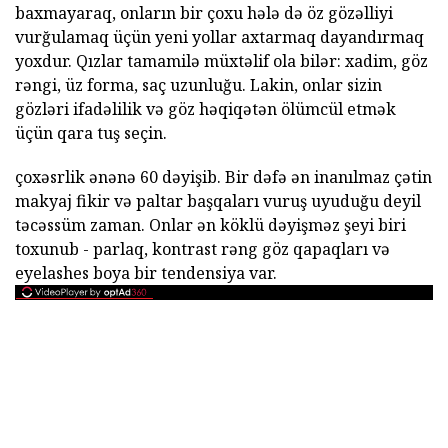
baxmayaraq, onların bir çoxu hələ də öz gözəlliyi
vurğulamaq üçün yeni yollar axtarmaq dayandırmaq
yoxdur. Qızlar tamamilə müxtəlif ola bilər: xadim, göz
rəngi, üz forma, saç uzunluğu. Lakin, onlar sizin
gözləri ifadəlilik və göz həqiqətən ölümcül etmək
üçün qara tuş seçin.
çoxəsrlik ənənə 60 dəyişib. Bir dəfə ən inanılmaz çətin
makyaj fikir və paltar başqaları vuruş uyuduğu deyil
təcəssüm zaman. Onlar ən köklü dəyişməz şeyi biri
toxunub - parlaq, kontrast rəng göz qapaqları və
eyelashes boya bir tendensiya var.