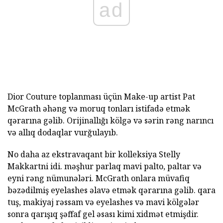
ad
Dior Couture toplanması üçün Make-up artist Pat
McGrath əhəng və moruq tonları istifadə etmək
qərarına gəlib. Orijinallığı kölgə və sərin rəng narıncı
və allıq dodaqlar vurğulayıb.
No daha az ekstravaqant bir kolleksiya Stelly
Makkartni idi. məşhur parlaq mavi palto, paltar və
eyni rəng nümunələri. McGrath onlara müvafiq
bəzədilmiş eyelashes əlavə etmək qərarına gəlib. qara
tuş, makiyaj rəssam və eyelashes və mavi kölgələr
sonra qarışıq şəffaf gel əsası kimi xidmət etmişdir.