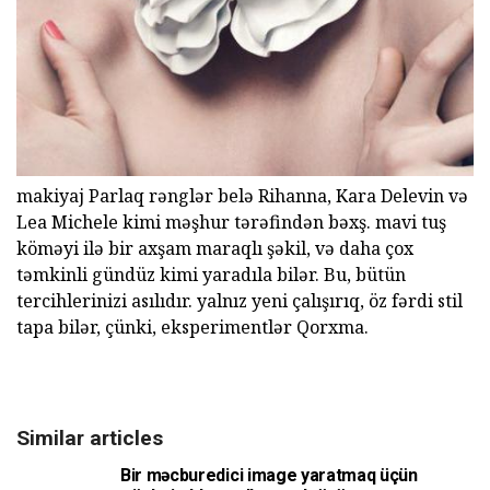
makiyaj Parlaq rənglər belə Rihanna, Kara Delevin və
Lea Michele kimi məşhur tərəfindən bəxş. mavi tuş
köməyi ilə bir axşam maraqlı şəkil, və daha çox
təmkinli gündüz kimi yaradıla bilər. Bu, bütün
tercihlerinizi asılıdır. yalnız yeni çalışırıq, öz fərdi stil
tapa bilər, çünki, eksperimentlər Qorxma.
Similar articles
Bir məcburedici image yaratmaq üçün