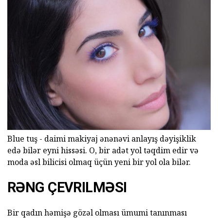
Blue tuş - daimi makiyaj ənənəvi anlayış dəyişiklik
edə bilər eyni hissəsi. O, bir adət yol təqdim edir və
moda əsl bilicisi olmaq üçün yeni bir yol ola bilər.
RƏNG ÇEVRILMƏSI
Bir qadın həmişə gözəl olması ümumi tanınması