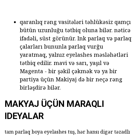
qaranlıq rəng vasitələri təhlükəsiz qamçı
bütün uzunluğu tətbiq oluna bilər. nəticə
ifadəli, süst görünür. Ink parlaq və parlaq
çalarları bununla parlaq vurğu
yaratmaq, yalnız eyelashes məsləhətləri
tətbiq edilir. mavi və sarı, yaşıl və
Magenta - bir şəkil çəkmək və ya bir
partiya üçün Makiyaj də bir neçə rəng
birləşdirə bilər.
MAKYAJ ÜÇÜN MARAQLI
IDEYALAR
tam parlaq boya eyelashes tuş, hər hansı digər təzadlı