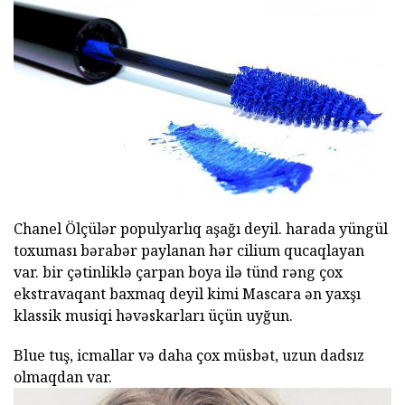
Chanel Ölçülər populyarlıq aşağı deyil. harada yüngül
toxuması bərabər paylanan hər cilium qucaqlayan
var. bir çətinliklə çarpan boya ilə tünd rəng çox
ekstravaqant baxmaq deyil kimi Mascara ən yaxşı
klassik musiqi həvəskarları üçün uyğun.
Blue tuş, icmallar və daha çox müsbət, uzun dadsız
olmaqdan var.