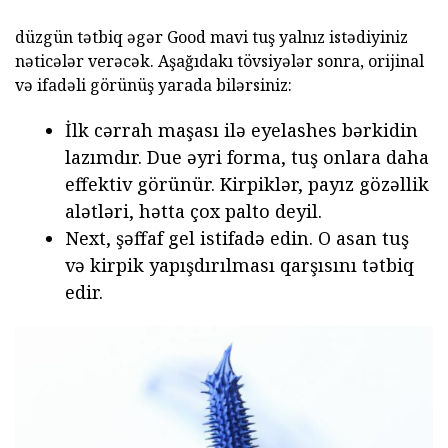
düzgün tətbiq əgər Good mavi tuş yalnız istədiyiniz
nəticələr verəcək. Aşağıdakı tövsiyələr sonra, orijinal
və ifadəli görünüş yarada bilərsiniz:
İlk cərrah maşası ilə eyelashes bərkidin
lazımdır. Due əyri forma, tuş onlara daha
effektiv görünür. Kirpiklər, payız gözəllik
alətləri, hətta çox palto deyil.
Next, şəffaf gel istifadə edin. O asan tuş
və kirpik yapışdırılması qarşısını tətbiq
edir.