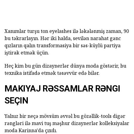
Xanımlar turşu ton eyelashes ilə ləkələnmiş zaman, 90
bu təkrarlayın. Hər iki halda, sevilən narahat gənc
qızların qalın transformasiya bir səs-küylü partiya
iştirak etmək üçün.
Heç kim bu gün dizaynerlər dünya moda göstərir, bu
texnika istifadə etmək təsəvvür edə bilər.
MAKIYAJ RƏSSAMLAR RƏNGI
SEÇIN
Yalnız bir neçə mövsüm əvvəl bu gözəllik-tools digər
rəngləri ilə mavi tuş məşhur dizaynerlər kolleksiyalar
moda Karinna'da çıxdı.