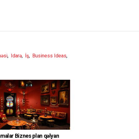
məsi
,
Idarə
,
İş
,
Business Ideas
,
malar Biznes plan qəlyan