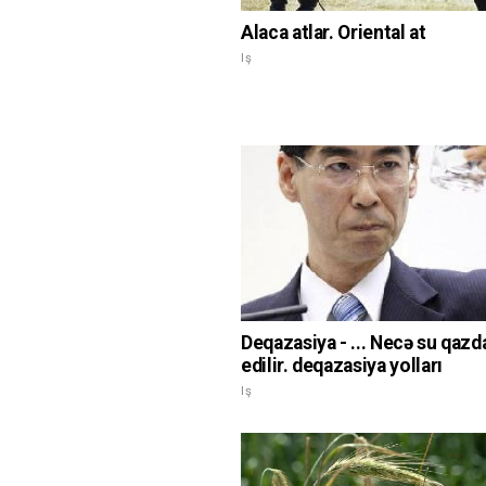
Alaca atlar. Oriental at
Iş
Deqazasiya - ... Necə su qazd
edilir. deqazasiya yolları
Iş