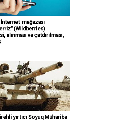
 İnternet-mağazası
erriz" (Wildberries)
i, alınması və çatdırılması,
s
irehli yırtıcı Soyuq Müharibə