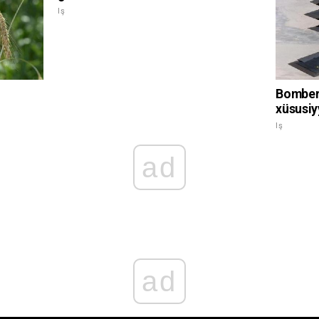
Iş
Bomber 
xüsusiyy
Iş
ad
ad