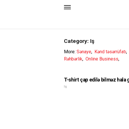
Category: Iş
More:
Sənaye
,
Kənd təsərrüfatı
Rəhbərlik
,
Online Business
,
T-shirt çap edilə bilməz hala g
Iş