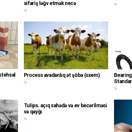
sifariş ləğv etmək necə
Iş
Iş
istehsal
Process avadanlıq ət şöbə (sxem)
Bearings
Standar
Iş
Iş
Tulips. açıq sahədə və ev becərilməsi
və qayğı
Iş