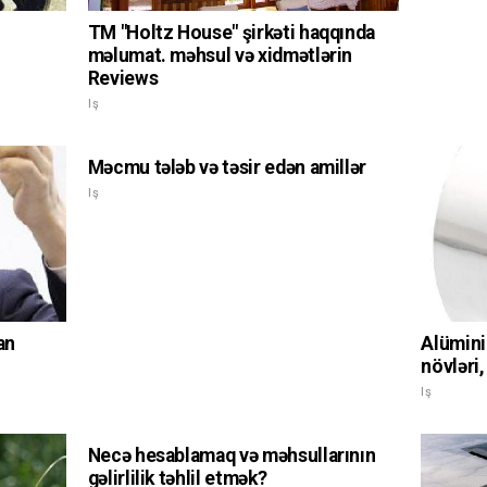
TM "Holtz House" şirkəti haqqında
məlumat. məhsul və xidmətlərin
Reviews
Iş
Məcmu tələb və təsir edən amillər
Iş
an
Alümini
növləri,
Iş
Necə hesablamaq və məhsullarının
gəlirlilik təhlil etmək?