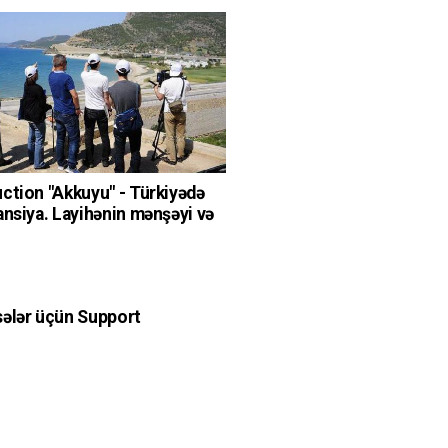
ction "Akkuyu" - Türkiyədə
ansiya. Layihənin mənşəyi və
ələr üçün Support