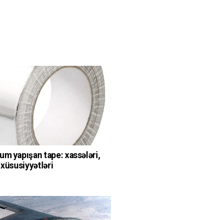
um yapışan tape: xassələri,
 xüsusiyyətləri