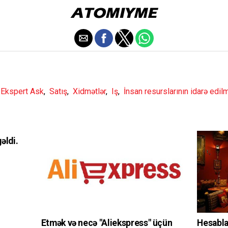
,
Ekspert Ask
,
Satış
,
Xidmətlər
,
Iş
,
İnsan resurslarının idarə edil
əldi.
Etmək və necə "Aliekspress" üçün
Hesabla