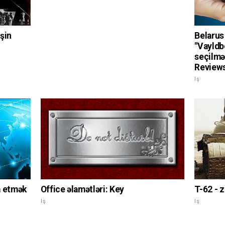
şin
Belarus
"Vayldb
seçilməs
Review
Iş
a etmək
Office əlamətləri: Key
T-62 - z
Iş
Iş