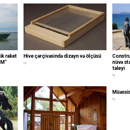
ik raket
Hive çərçivəsində dizayn və ölçüsü
Constru
-M"
nüvə st
Iş
taleyi
Iş
Müəssis
Iş