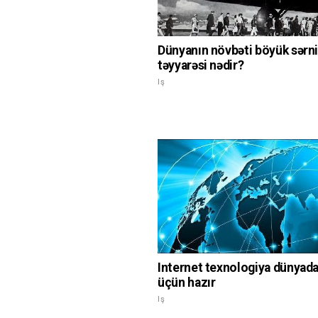
Dünyanın növbəti böyük sərni
təyyarəsi nədir?
Iş
Internet texnologiya dünyad
üçün hazır
Iş