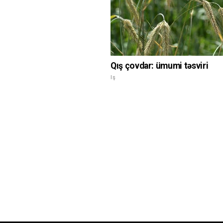
Qış çovdar: ümumi təsviri
Iş