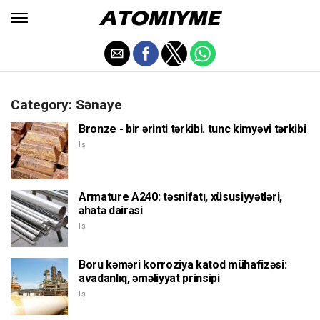
Category: Sənaye
Bronze - bir ərinti tərkibi. tunc kimyəvi tərkibi
Iş
Armature A240: təsnifatı, xüsusiyyətləri,
əhatə dairəsi
Iş
Boru kəməri korroziya katod mühafizəsi:
avadanlıq, əməliyyat prinsipi
Iş