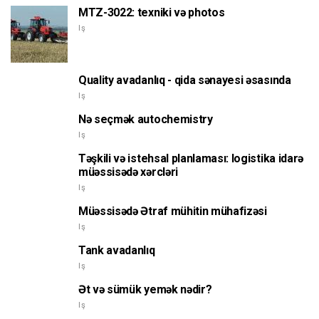
MTZ-3022: texniki və photos
Iş
Quality avadanlıq - qida sənayesi əsasında
Iş
Nə seçmək autochemistry
Iş
Təşkili və istehsal planlaması: logistika idarə
müəssisədə xərcləri
Iş
Müəssisədə Ətraf mühitin mühafizəsi
Iş
Tank avadanlıq
Iş
Ət və sümük yemək nədir?
Iş