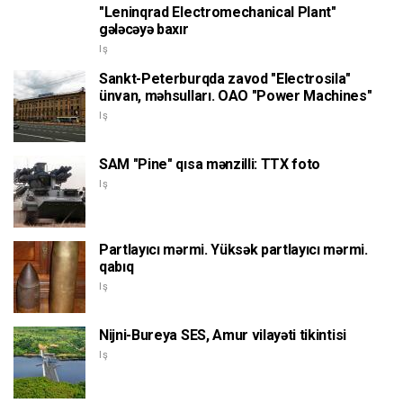
"Leninqrad Electromechanical Plant"
gələcəyə baxır
Iş
Sankt-Peterburqda zavod "Electrosila"
ünvan, məhsulları. OAO "Power Machines"
Iş
SAM "Pine" qısa mənzilli: TTX foto
Iş
Partlayıcı mərmi. Yüksək partlayıcı mərmi.
qabıq
Iş
Nijni-Bureya SES, Amur vilayəti tikintisi
Iş