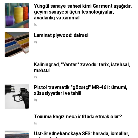
Yüngül sənaye sahəsi kimi Garment aşağıdır.
geyim sənayesi üçün texnologiyalar,
avadanlıq və xammal
Iş
Laminat plywood: dairəsi
Iş
Kaliningrad, "Yantar" zavodu: tarix, istehsal,
məhsul
Iş
Pistol travmatik "gözətçi" MR-461: ümumi,
xüsusiyyətləri və təhlil
Iş
Toxuma kağız necə istifadə etmək olar?
Iş
Ust-Srednekanskaya SES: harada, icmallar,