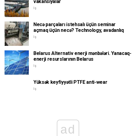
vakansiyalar
Iş
Necə parçaları istehsalı üçün seminar
açmaq üçün necə? Technology, avadanlıq
Iş
Belarus Alternativ enerji mənbələri. Yanacaq-
enerji resurslarının Belarus
Iş
Yüksək keyfiyyətli PTFE anti-wear
Iş
ad