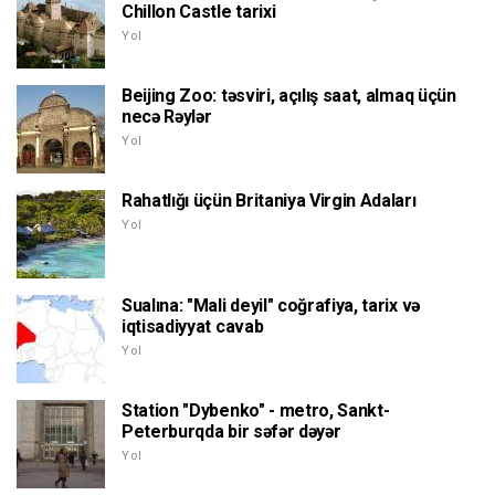
Chillon Castle tarixi
Yol
Beijing Zoo: təsviri, açılış saat, almaq üçün
necə Rəylər
Yol
Rahatlığı üçün Britaniya Virgin Adaları
Yol
Sualına: "Mali deyil" coğrafiya, tarix və
iqtisadiyyat cavab
Yol
Station "Dybenko" - metro, Sankt-
Peterburqda bir səfər dəyər
Yol