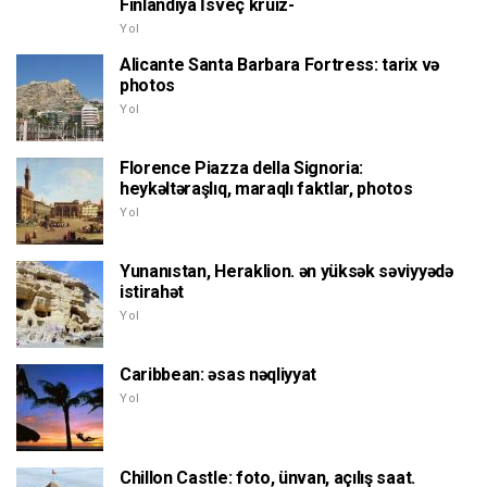
Finlandiya İsveç kruiz-
Yol
Alicante Santa Barbara Fortress: tarix və
photos
Yol
Florence Piazza della Signoria:
heykəltəraşlıq, maraqlı faktlar, photos
Yol
Yunanıstan, Heraklion. ən yüksək səviyyədə
istirahət
Yol
Caribbean: əsas nəqliyyat
Yol
Chillon Castle: foto, ünvan, açılış saat.