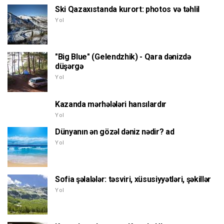
Ski Qazaxıstanda kurort: photos və təhlil
Yol
"Big Blue" (Gelendzhik) - Qara dənizdə
düşərgə
Yol
Kazanda mərhələləri hansılardır
Yol
Dünyanın ən gözəl dəniz nədir? ad
Yol
Sofia şəlalələr: təsviri, xüsusiyyətləri, şəkillər
Yol