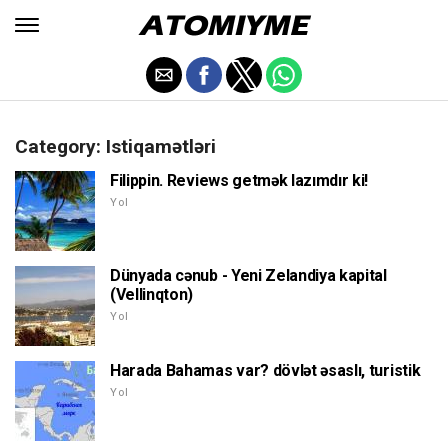
Category: Istiqamətləri
Filippin. Reviews getmək lazımdır ki!
Yol
Dünyada cənub - Yeni Zelandiya kapital
(Vellinqton)
Yol
Harada Bahamas var? dövlət əsaslı, turistik
Yol