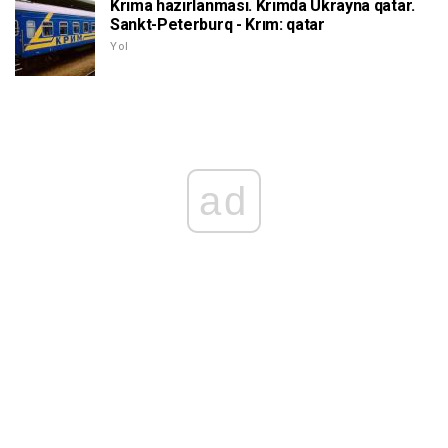
Krıma hazırlanması. Krımda Ukrayna qatar.
Sankt-Peterburq - Krım: qatar
Yol
ad