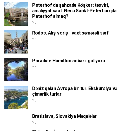
Peterhof da şahzadə Köşker: təsviri,
əməliyyat saat. Necə Sankt-Peterburqda
Peterhof almaq?
Yol
Rodos, Alış-veriş - vaxt səmərəli sərf
Yol
Paradise Hamilton anbarı. göl yuxu
Yol
Dəniz qalan Avropa bir tur. Ekskursiya və
çimərlik turlar
Yol
Bratislava, Slovakiya Məqalələr
Yol