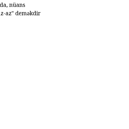
lda, nüans
"az-az" deməkdir