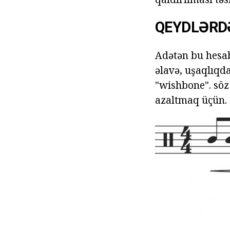
QEYDLƏRD
Adətən bu hesab
əlavə, uşaqlıqd
"wishbone". söz
azaltmaq üçün. E