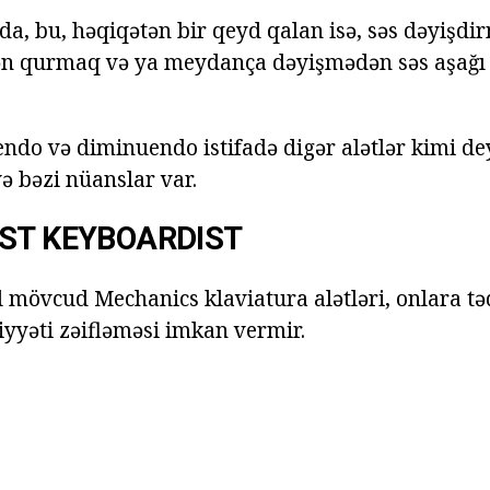
da, bu, həqiqətən bir qeyd qalan isə, səs dəyişd
cən qurmaq və ya meydança dəyişmədən səs aşağı
endo və diminuendo istifadə digər alətlər kimi de
ə bəzi nüanslar var.
ST KEYBOARDIST
l mövcud Mechanics klaviatura alətləri, onlara t
iyyəti zəifləməsi imkan vermir.