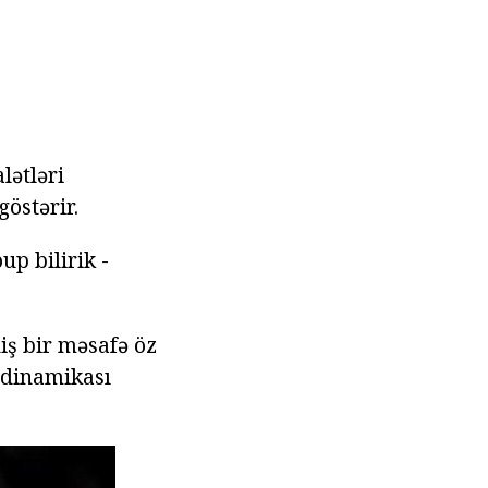
lətləri
östərir.
up bilirik -
iş bir məsafə öz
s dinamikası