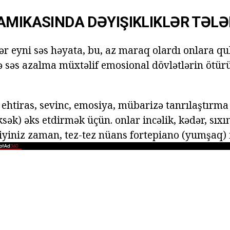
AMIKASINDA DƏYIŞIKLIKLƏR TƏLƏ
ər eyni səs həyata, bu, az maraq olardı onlara q
ə səs azalma müxtəlif emosional dövlətlərin ötür
ehtiras, sevinc, emosiya, mübarizə tanrılaştırma 
sək) əks etdirmək üçün. onlar incəlik, kədər, sıxın
iyiniz zaman, tez-tez nüans fortepiano (yumşaq) i