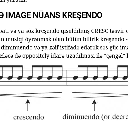
Ə IMAGE NÜANS KREŞENDO
atı və ya söz kreşendo qısaldılmış CRESC təsvir 
an musiqi öyrənmək olan bütün bilirik kreşendo -
 diminuendo və ya zəif istifadə edərək səs güc i
ləcə də oppositely idarə uzadılması ilə "çəngəl" 