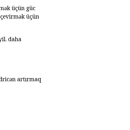
irmək üçün güc
 çevirmək üçün
yil. daha
ədricən artırmaq