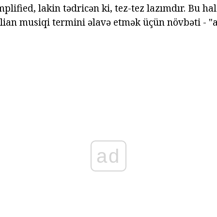
plified, lakin tədricən ki, tez-tez lazımdır. Bu ha
alian musiqi termini əlavə etmək üçün növbəti - 
ad