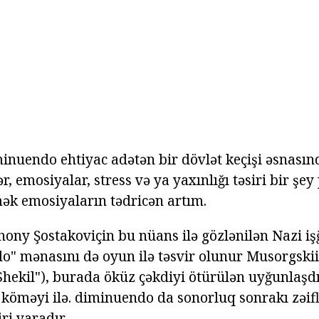
inuendo ehtiyac adətən bir dövlət keçişi əsnasınd
, emosiyalar, stress və ya yaxınlığı təsiri bir şey 
ək emosiyaların tədricən artım.
ony Şostakoviçin bu nüans ilə gözlənilən Nazi iş
do" mənasını də oyun ilə təsvir olunur Musorgskii
 Shekil"), burada öküz çəkdiyi ötürülən uyğunlaşd
 köməyi ilə. diminuendo da sonorluq sonrakı zəi
ri yaradır.