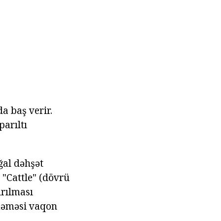
a baş verir.
parıltı
ğal dəhşət
 "Cattle" (dövrü
ırılması
fləməsi vaqon