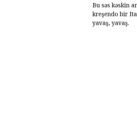
Bu səs kəskin am
kreşendo bir It
yavaş, yavaş.