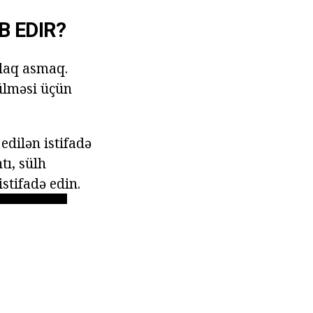
B EDIR?
ulaq asmaq.
ülməsi üçün
edilən istifadə
tı, sülh
stifadə edin.