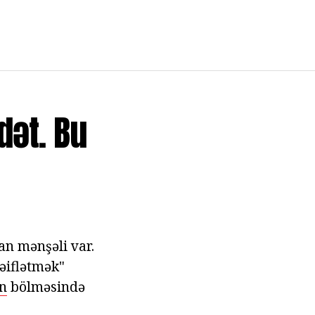
dət. Bu
an mənşəli var.
əiflətmək"
in
bölməsində