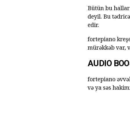
Bütün bu hallar
deyil. Bu tədri
edir.
fortepiano kreş
mürəkkəb var, v
AUDIO BOO
fortepiano əvvə
və ya səs hakim