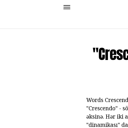
"Cresc
Words Crescendo
"Crescendo" - s
əksinə. Hər iki 
"dinamikası" da