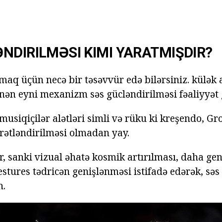
NDIRILMƏSI KIMI YARATMIŞDIR?
aq üçün necə bir təsəvvür edə bilərsiniz. külək a
ən eyni mexanizm səs gücləndirilməsi fəaliyyət g
siqiçilər alətləri simli və rüku ki kreşendo, Gro
ürətləndirilməsi olmadan yay.
r, sanki vizual əhatə kosmik artırılması, daha gen
estures tədricən genişlənməsi istifadə edərək, sə
n.