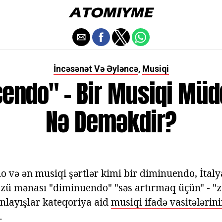
İncəsənət Və Əyləncə
Musiqi
,
endo" - Bir Musiqi Müd
Nə Deməkdir?
 və ən musiqi şərtlər kimi bir diminuendo, İtaly
özü mənası "diminuendo" "səs artırmaq üçün" - "z
anlayışlar kateqoriya aid
musiqi ifadə vasitələrin
.