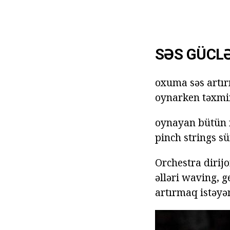
SƏS GÜCLƏ
oxuma səs artırm
oynarken təxmin
oynayan bütün mu
pinch strings s
Orchestra dirijo
əlləri waving, g
artırmaq istəyə