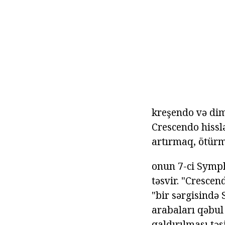
kreşendo və dim
Crescendo hisslər
artırmaq, ötürm
onun 7-ci Symph
təsvir. "Crescen
"bir sərgisində
arabaları qəbul
qaldırılması təsi