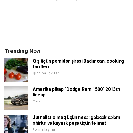
Trending Now
Qış üçün pomidor şirəsi Badımcan. cooking
tarifleri
Qida və içkilər
Amerika pikap "Dodge Ram 1500" 2013th
lineup
Cars
Jurnalist olmaq üçün necə: gələcək qələm
shirks və kayalık peşə üçün təlimat
Formalaşma