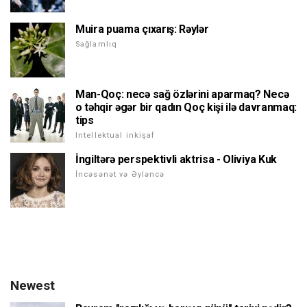
Muira puama çıxarış: Rəylər
Sağlamlıq
Man-Qoç: necə sağ özlərini aparmaq? Necə
o təhqir əgər bir qadın Qoç kişi ilə davranmaq:
tips
Intellektual inkişaf
İngiltərə perspektivli aktrisa - Oliviya Kuk
İncəsənət və Əyləncə
Newest