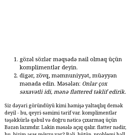
gözəl sözlər məqsədə nail olmaq üçün
komplimentlər deyin.
digər, zövq, məmnuniyyət, müəyyən
mənada edin. Məsələn:
Onlar çox
səxavətli idi, mənə flattered təklif edirik.
Siz dəyəri göründüyü kimi həmişə yaltaqlıq demək
deyil - bu, qeyri-səmimi tərif var. komplimentlər
təşəkkürlə qəbul və doğru nəticə çıxarmaq üçün
Bəzən lazımdır. Lakin məsələ açıq qalır. flatter nədir,
bu, bizim əsas mövzu var? Bəli, bütün. problemi həll