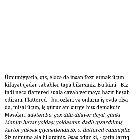
Ümumiyyətlə, qız, eləcə də insan fəxr etmək üçün
kifayət qədər səbəblər tapa bilərsiniz. Bu kimi - Biz
indi necə flattered suala cavab verməyə hazır hesab
edirəm. Flattered - bu, özləri və onların iş evdə olsa
da, misal üçün, iş qürur ani surge hiss deməkdir.
Məsələn:
adətən bu, çox dilli-dilavər deyil, çünki
Mənim həyat yoldaşı yoldaşının dadlı qızardılmış
kartof yüksək qiymətləndirib, o, flattered edilmişdir.
Siz nümunə ala bilərsiniz. Əsas odur ki, - çətin (artıq