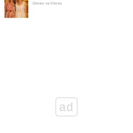
İdman və Fitnes
ad