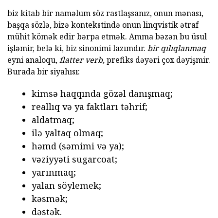
biz kitab bir naməlum söz rastlaşsanız, onun mənası,
başqa sözlə, bizə kontekstində onun linqvistik ətraf
mühit kömək edir bərpa etmək. Amma bəzən bu üsul
işləmir, belə ki, biz sinonimi lazımdır.
bir qılıqlanmaq
eyni analoqu,
flatter
verb,
prefiks dəyəri çox dəyişmir.
Burada bir siyahısı:
kimsə haqqında gözəl danışmaq;
reallıq və ya faktları təhrif;
aldatmaq;
ilə yaltaq olmaq;
həmd (səmimi və ya);
vəziyyəti sugarcoat;
yarınmaq;
yalan söylemek;
kəsmək;
dəstək.