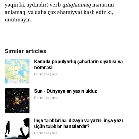
yəqin ki, aydındır) verb
qılıqlanmaq
mənasını
anlamaq, və daha çox əhəmiyyət kəsb edir ki,
unutmayın.
Similar articles
Kanada populyarlıq şəhərlərin siyahısı və
nömrəsi
Formalaşma
Sun - Dünyaya ən yaxın ulduz
Formalaşma
Inşa tələblərinə: dizayn və yazılı. inşa yazı
üçün tələblər hansılardır?
Formalaşma