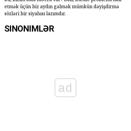
etmək üçün biz aydın gəlmək mümkün dəyişdirmə
sözləri bir siyahısı lazımdır.
SINONIMLƏR
ad