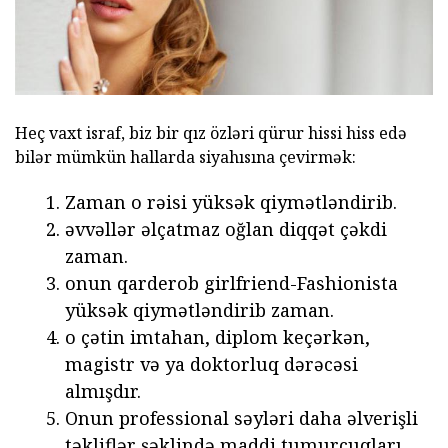
Heç vaxt israf, biz bir qız özləri qürur hissi hiss edə
bilər mümkün hallarda siyahısına çevirmək:
Zaman o rəisi yüksək qiymətləndirib.
əvvəllər əlçatmaz oğlan diqqət çəkdi
zaman.
onun qarderob girlfriend-Fashionista
yüksək qiymətləndirib zaman.
o çətin imtahan, diplom keçərkən,
magistr və ya doktorluq dərəcəsi
almışdır.
Onun professional səyləri daha əlverişli
təkliflər şəklində maddi tumurcuqları