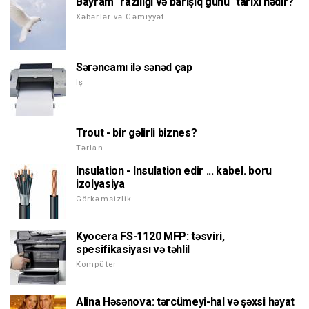
Bayram "razılığı və barışıq günü" tarixi nədir?
Xəbərlər və Cəmiyyət
Sərəncamı ilə sənəd çap
Iş
Trout - bir gəlirli biznes?
Tərlan
Insulation - Insulation edir ... kabel. boru
izolyasiya
Görkəmsizlik
Kyocera FS-1120 MFP: təsviri,
spesifikasiyası və təhlil
Kompüter
Alina Həsənova: tərcümeyi-hal və şəxsi həyat