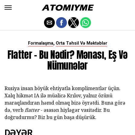
,
Formalaşma
Orta Təhsil Və Məktəblər
Flatter - Bu Nədir? Mənası, Eş Və
Nümunələr
Rusiya insan böyük ehtiyatla komplimentlər üçün.
Xalq hikmət IA ilə müalicə Krılov, yalnız özünü
maraqlandıran həmd olmaq bizə öyrətdi. Buna görə
də, verb
flatter
- əsasən hiyləgər vasitədir. Bu
doğrudurmu? Biz bu gün başa düşürük.
DƏYƏR