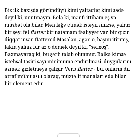
Biz ilk baxışda göründüyü kimi yaltaqlıq kimi sadə
deyil ki, unutmayın. Belə ki, mənfi ittiham eş və
müsbət ola bilər. Mən ləğv etmək istəyirsinizsə, yalnız
bir şey: fel
flatter
bir natamam fəaliyyət var. bir qızın
diqqət insan flattered Məsələn, əgər, o, başını itirmiş,
lakin yalnız bir az o demək deyil ki, "sərxoş".
Baxmayaraq ki, bu şərh tələb olunmur. Bəlkə kimsə
istehsal təsiri sayı minimuma endirilməsi, duyğularını
əzmək gizlətməyə çalışır. Verb
flatter
- bu, onların dil
ətraf mühit asılı olaraq, müxtəlif mənaları edə bilər
bir element edir.