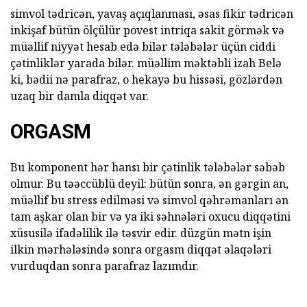
simvol tədricən, yavaş açıqlanması, əsas fikir tədricən
inkişaf bütün ölçülür povest intriqa sakit görmək və
müəllif niyyət hesab edə bilər tələbələr üçün ciddi
çətinliklər yarada bilər. müəllim məktəbli izah Belə
ki, bədii nə parafraz, o hekayə bu hissəsi, gözlərdən
uzaq bir damla diqqət var.
ORGASM
Bu komponent hər hansı bir çətinlik tələbələr səbəb
olmur. Bu təəccüblü deyil: bütün sonra, ən gərgin an,
müəllif bu stress edilməsi və simvol qəhrəmanları ən
tam aşkar olan bir və ya iki səhnələri oxucu diqqətini
xüsusilə ifadəlilik ilə təsvir edir. düzgün mətn işin
ilkin mərhələsində sonra orgasm diqqət əlaqələri
vurduqdan sonra parafraz lazımdır.