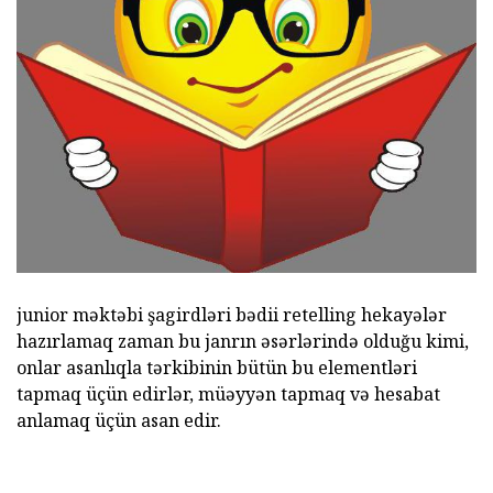
junior məktəbi şagirdləri bədii retelling hekayələr
hazırlamaq zaman bu janrın əsərlərində olduğu kimi,
onlar asanlıqla tərkibinin bütün bu elementləri
tapmaq üçün edirlər, müəyyən tapmaq və hesabat
anlamaq üçün asan edir.