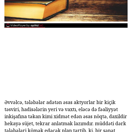
Əvvəlcə, tələbələr adətən əsas aktyorlar bir kiçik
təsviri, hadisələrin yeri və vaxtı, eləcə də fəaliyyət
inkişafına təkan kimi xidmət edən əsas nöqtə, daxildir
hekayə süjet, tekrar anlatmak lazımdır. müddəti dərk
tələbələri kömək edəcək plan tərtib, ki, bir sənət