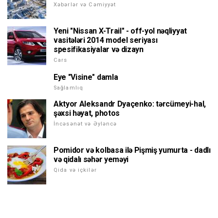
Xəbərlər və Cəmiyyət
Yeni "Nissan X-Trail" - off-yol nəqliyyat
vasitələri 2014 model seriyası
spesifikasiyalar və dizayn
Cars
Eye "Visine" damla
Sağlamlıq
Aktyor Aleksandr Dyaçenko: tərcümeyi-hal,
şəxsi həyat, photos
İncəsənət və Əyləncə
Pomidor və kolbasa ilə Pişmiş yumurta - dadlı
və qidalı səhər yeməyi
Qida və içkilər