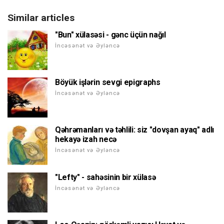
Similar articles
"Bun" xülasəsi - gənc üçün nağıl
İncəsənət və Əyləncə
Böyük işlərin sevgi epigraphs
İncəsənət və Əyləncə
Qəhrəmanları və təhlili: siz "dovşan ayaq" adlı
hekayə izah necə
İncəsənət və Əyləncə
"Lefty" - sahəsinin bir xülasə
İncəsənət və Əyləncə