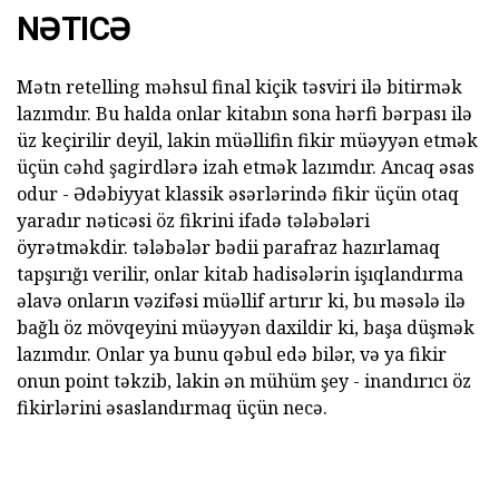
NƏTICƏ
Mətn retelling məhsul final kiçik təsviri ilə bitirmək
lazımdır. Bu halda onlar kitabın sona hərfi bərpası ilə
üz keçirilir deyil, lakin müəllifin fikir müəyyən etmək
üçün cəhd şagirdlərə izah etmək lazımdır. Ancaq əsas
odur - Ədəbiyyat klassik əsərlərində fikir üçün otaq
yaradır nəticəsi öz fikrini ifadə tələbələri
öyrətməkdir. tələbələr bədii parafraz hazırlamaq
tapşırığı verilir, onlar kitab hadisələrin işıqlandırma
əlavə onların vəzifəsi müəllif artırır ki, bu məsələ ilə
bağlı öz mövqeyini müəyyən daxildir ki, başa düşmək
lazımdır. Onlar ya bunu qəbul edə bilər, və ya fikir
onun point təkzib, lakin ən mühüm şey - inandırıcı öz
fikirlərini əsaslandırmaq üçün necə.