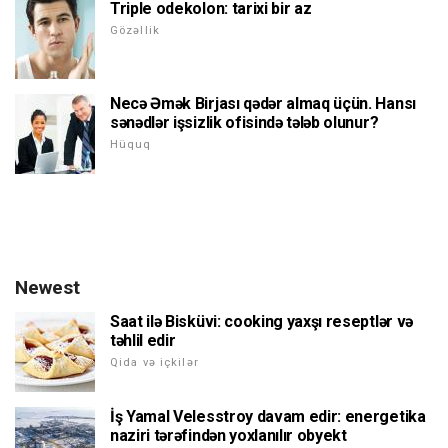
Triple odekolon: tarixi bir az
Gözəllik
Necə Əmək Birjası qədər almaq üçün. Hansı
sənədlər işsizlik ofisində tələb olunur?
Hüquq
Newest
Saat ilə Bisküvi: cooking yaxşı reseptlər və
təhlil edir
Qida və içkilər
İş Yamal Velesstroy davam edir: energetika
naziri tərəfindən yoxlanılır obyekt