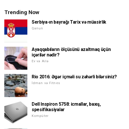
Trending Now
Serbiya-ın bayrağı Tarix və müasirlik
Qanun
Ayaqqabıların ölçüsünü azaltmaq üçün
içərilər nədir?
Ev və Ailə
Rio 2016: Əgər içməli su zəhərli bilərsiniz?
İdman və Fitnes
Dell Inspiron 5758: icmallar, baxış,
spesifikasiyalar
Kompüter