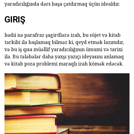
yaradıcılığında dərs başa çatdırmaq üçün idealdır.
GIRIŞ
bədii nə parafraz şagirdlərə izah, bu süjet və kitab
tərkibi ilə başlamaq bilməz ki, qeyd etmək lazımdır,
və bu iş qısa müəllif yaradıcılığının ümumi və tarixi
ilə. Bu tələbələr daha yaxşı yazıçı ideyasını anlamaq
və kitab poza problemi maraqlı izah kömək edəcək.