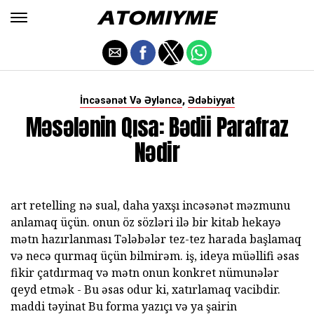
,
İncəsənət Və Əyləncə
Ədəbiyyat
Məsələnin Qısa: Bədii Parafraz
Nədir
art retelling nə sual, daha yaxşı incəsənət məzmunu
anlamaq üçün. onun öz sözləri ilə bir kitab hekayə
mətn hazırlanması Tələbələr tez-tez harada başlamaq
və necə qurmaq üçün bilmirəm. iş, ideya müəllifi əsas
fikir çatdırmaq və mətn onun konkret nümunələr
qeyd etmək - Bu əsas odur ki, xatırlamaq vacibdir.
maddi təyinat Bu forma yazıçı və ya şairin