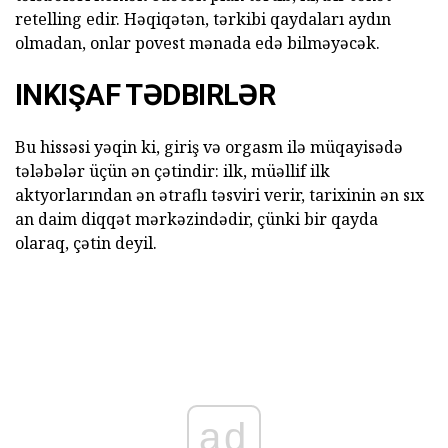
retelling edir. Həqiqətən, tərkibi qaydaları aydın
olmadan, onlar povest mənada edə bilməyəcək.
INKIŞAF TƏDBIRLƏR
Bu hissəsi yəqin ki, giriş və orgasm ilə müqayisədə
tələbələr üçün ən çətindir: ilk, müəllif ilk
aktyorlarından ən ətraflı təsviri verir, tarixinin ən sıx
an daim diqqət mərkəzindədir, çünki bir qayda
olaraq, çətin deyil.
ad