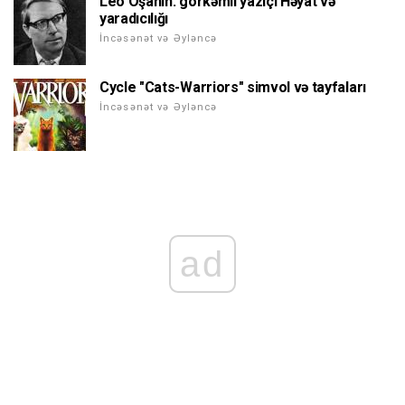
Leo Oşanin: görkəmli yazıçı Həyat və
yaradıcılığı
İncəsənət və Əyləncə
Cycle "Cats-Warriors" simvol və tayfaları
İncəsənət və Əyləncə
ad