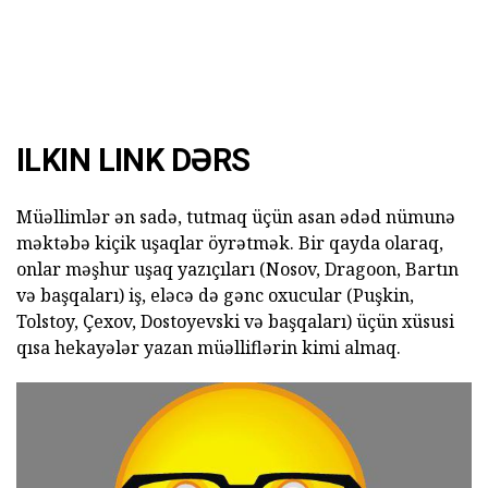
ILKIN LINK DƏRS
Müəllimlər ən sadə, tutmaq üçün asan ədəd nümunə
məktəbə kiçik uşaqlar öyrətmək. Bir qayda olaraq,
onlar məşhur uşaq yazıçıları (Nosov, Dragoon, Bartın
və başqaları) iş, eləcə də gənc oxucular (Puşkin,
Tolstoy, Çexov, Dostoyevski və başqaları) üçün xüsusi
qısa hekayələr yazan müəlliflərin kimi almaq.