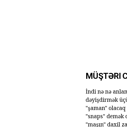
MÜŞTƏRI 
İndi nə nə anla
dəyişdirmək üç
"şaman" olacaq 
"snaps" demək d
"maşın" daxil z