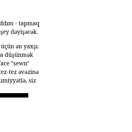
 addım - tapmaq
 şey dəyişəcək.
 üçün ən yaxşı.
nda düşünmək
rface "sewn"
tez-tez əvəzinə
umiyyətlə, siz