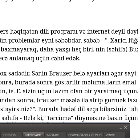
s həqiqətən dili proqramı və internet deyil də
ün problemlər eyni səbəbdən səbəb - ". Xarici lüğə
axmayaraq, daha yaxşı heç biri. nin (səhifə) Bux
cə anlamaq üçün cəhd edək.
çox sadədir. Sənin Brauzer belə ayarları əgər say
nra, burada sonra göstərilir məlumatların emal gə
n, ie. E. sizin üçün lazım olan bir yaratmaq üçün
ndan sonra, brauzer məsələ ilə strip görmək laz
təyirsiniz?". Burada hədəf dil seçə bilərsiniz. tə
 səhifə - Belə ki, "tərcümə" düyməsinə basın üçün