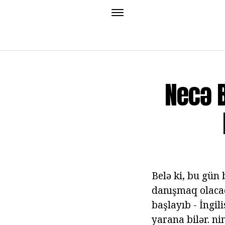
Necə B
Belə ki, bu gün
danışmaq olacaq
başlayıb - İngil
yarana bilər. ni