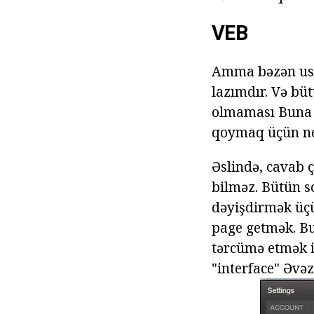
VEB
Amma bəzən user
lazımdır. Və büt
olmaması Buna b
qoymaq üçün ne
Əslində, cavab 
bilməz. Bütün so
dəyişdirmək üçü
page getmək. Bu
tərcümə etmək is
"interface" Əvəz