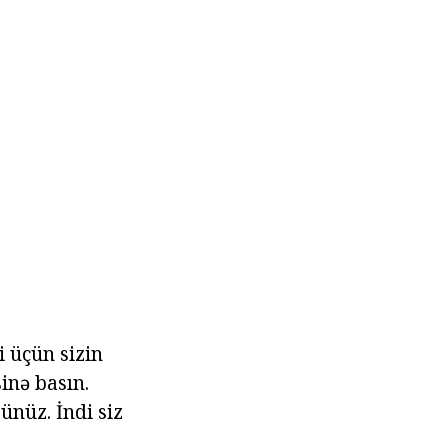
i üçün sizin
inə basın.
ünüz. İndi siz