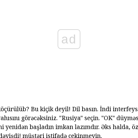
ad
köçürülüb? Bu kiçik deyil! Dil basın. İndi interfeys
ahısını görəcəksiniz. "Rusiya" seçin. "OK" düyməs
ni yenidən başladın imkan lazımdır. Əks halda, öz
dəyişdi! müştəri istifadə çekinmeyin.