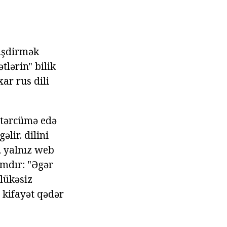
yişdirmək
tlərin" bilik
ar rus dili
t tərcümə edə
lir. dilini
, yalnız web
ımdır: "Əgər
hlükəsiz
 kifayət qədər