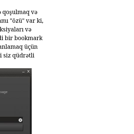
tə qoşulmaq və
amı "özü" var ki,
ksiyaları və
ndi bir bookmark
ə anlamaq üçün
i siz qüdrətli