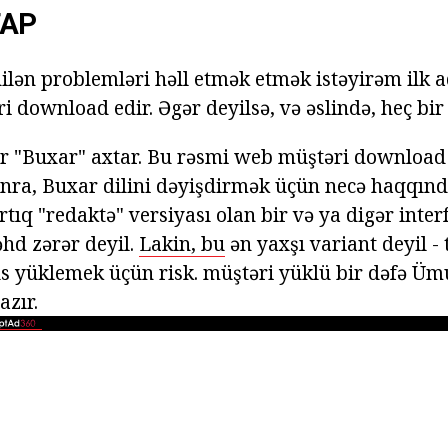
TAP
ənilən problemləri həll etmək etmək istəyirəm ilk
 download edir. Əgər deyilsə, və əslində, heç bir
lər "Buxar" axtar. Bu rəsmi web müştəri download
onra, Buxar dilini dəyişdirmək üçün necə haqqı
 artıq "redaktə" versiyası olan bir və ya digər inte
hd zərər deyil.
Lakin, bu
ən yaxşı variant deyil - 
us yüklemek üçün risk. müştəri yüklü bir dəfə Üm
azır.