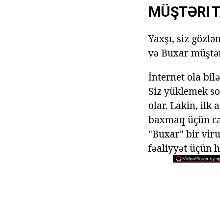
MÜŞTƏRI 
Yaxşı, siz gözl
və Buxar müştəri
İnternet ola bi
Siz yüklemek s
olar. Lakin, ilk
baxmaq üçün cə
"Buxar" bir vir
fəaliyyət üçün h