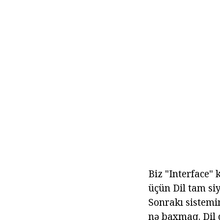
Biz "Interface" 
üçün Dil tam siy
Sonrakı sistemi
nə baxmaq. Dil 