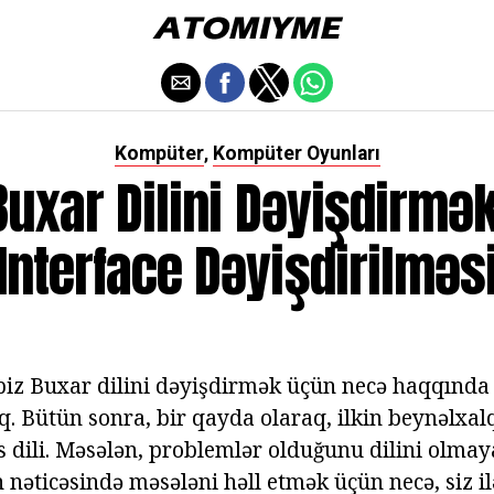
Kompüter
Kompüter Oyunları
,
uxar Dilini Dəyişdirmə
Interface Dəyişdirilməs
 biz Buxar dilini dəyişdirmək üçün necə haqqında 
. Bütün sonra, bir qayda olaraq, ilkin beynəlxalq
is dili. Məsələn, problemlər olduğunu dilini olma
n nəticəsində məsələni həll etmək üçün necə, siz 