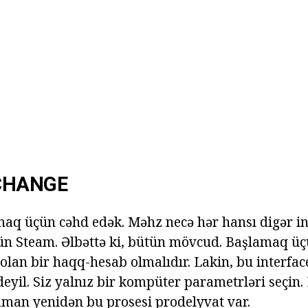
CHANGE
maq üçün cəhd edək. Məhz necə hər hansı digər int
ün Steam. Əlbəttə ki, bütün mövcud. Başlamaq ü
olan bir haqq-hesab olmalıdır. Lakin, bu interfa
eyil. Siz yalnız bir kompüter parametrləri seçin.
aman yenidən bu prosesi prodelyvat var.