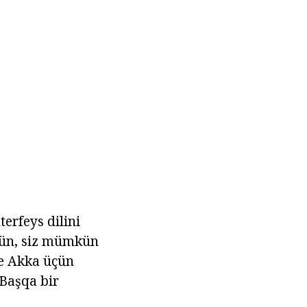
erfeys dilini
çün, siz mümkün
ce Akka üçün
 Başqa bir