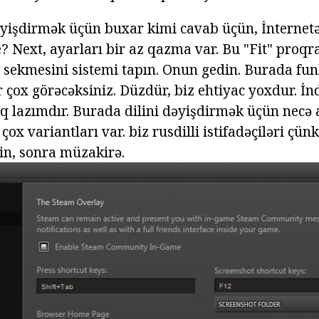
 dəyişdirmək üçün buxar kimi cavab üçün, İnterne
? Next, ayarları bir az qazma var. Bu "Fit" proqr
 sekmesini sistemi tapın. Onun gedin. Burada fun
r çox görəcəksiniz. Düzdür, biz ehtiyac yoxdur. İ
q lazımdır. Burada dilini dəyişdirmək üçün nec
çox variantları var. biz rusdilli istifadəçiləri çünk
kin, sonra müzakirə.