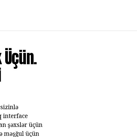
k Üçün.
i
sizinlə
 interface
yan şəxslər üçün
ilə məşğul üçün