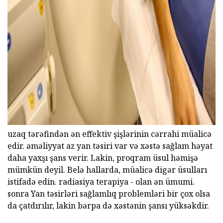
uzaq tərəfindən ən effektiv şişlərinin cərrahi müalicə
edir. əməliyyat az yan təsiri var və xəstə sağlam həyat
daha yaxşı şans verir. Lakin, proqram üsul həmişə
mümkün deyil. Belə hallarda, müalicə digər üsulları
istifadə edin. radiasiya terapiya - olan ən ümumi.
sonra Yan təsirləri sağlamlıq problemləri bir çox olsa
da çatdırılır, lakin bərpa də xəstənin şansı yüksəkdir.