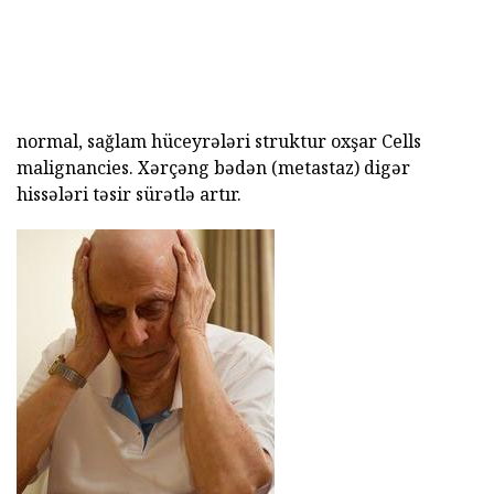
normal, sağlam hüceyrələri struktur oxşar Cells
malignancies. Xərçəng bədən (metastaz) digər
hissələri təsir sürətlə artır.