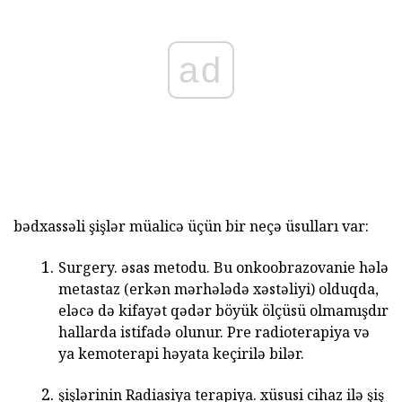
ad
bədxassəli şişlər müalicə üçün bir neçə üsulları var:
Surgery. əsas metodu. Bu onkoobrazovanie hələ
metastaz (erkən mərhələdə xəstəliyi) olduqda,
eləcə də kifayət qədər böyük ölçüsü olmamışdır
hallarda istifadə olunur. Pre radioterapiya və
ya kemoterapi həyata keçirilə bilər.
şişlərinin Radiasiya terapiya. xüsusi cihaz ilə şiş