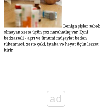
Benign şişlər səbəb
olmayan xəstə üçün çox narahatlıq var. Eyni
bədxassəli - ağrı və ümumi müşayiət bədən
tükənməsi. xəstə çəki, iştaha və həyat üçün lezzet
itirir.
ad