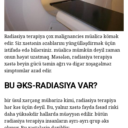
Radiasiya terapiya çox malignancies müalicə kömək
edir. Siz xəstənin əzablarını yüngülləşdirmək üçün
istifadə edə bilərsiniz. müalicə mümkün deyil zaman
onun həyat uzatmaq. Məsələn, radiasiya terapiya
xəstə beyin gücü təmin ağrı və digər xoşagəlməz
simptomlar azad edir.
BU ƏKS-RADIASIYA VAR?
bir üsul xərçəng mübarizə kimi, radiasiya terapiya
hər kəs üçün deyil. Bu, yalnız xəstə fayda fəsad riski
daha yüksəkdir hallarda müəyyən edilir. bütün
radiasiya terapiya insanların ayrı-ayrı qrup əks
olunur. Bu xəstələrin daxildir: