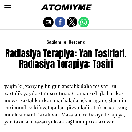
,
Sağlamlıq
Xərçəng
Radiasiya Terapiya: Yan Təsirləri.
Radiasiya Terapiya: Təsiri
yəqin ki, xərçəng bu gün xəstəlik daha pis var. Bu
xəstəlik yaş də statusu etməz. O amansızlıqla hər kəs
mows. xəstəlik erkən mərhələdə aşkar əgər şişlərinin
cari müalicə kifayət qədər qüvvədədir. Lakin, xərçəng
müalicə mənfi tərəfi var. Məsələn, radiasiya terapiya,
yan təsirləri bəzən yüksək sağlamlıq riskləri var.