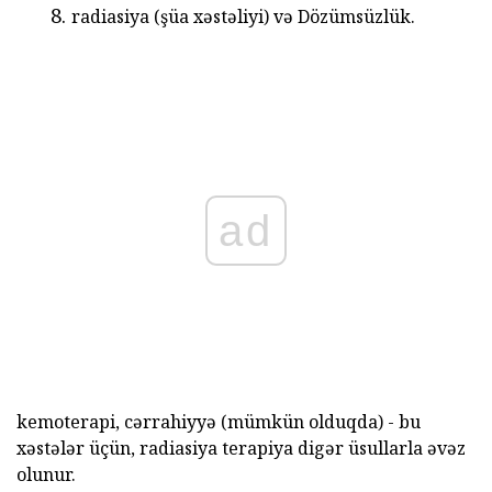
radiasiya (şüa xəstəliyi) və Dözümsüzlük.
ad
kemoterapi, cərrahiyyə (mümkün olduqda) - bu
xəstələr üçün, radiasiya terapiya digər üsullarla əvəz
olunur.