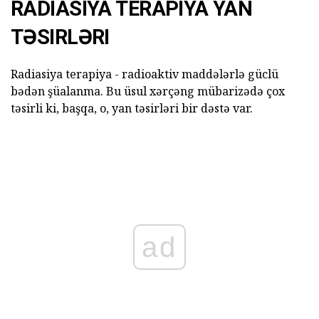
RADIASIYA TERAPIYA YAN
TƏSIRLƏRI
Radiasiya terapiya - radioaktiv maddələrlə güclü
bədən şüalanma. Bu üsul xərçəng mübarizədə çox
təsirli ki, başqa, o, yan təsirləri bir dəstə var.
ad