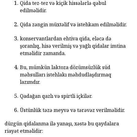
Qida tez-tez və kiçik hissələrlə qəbul
edilməlidir.
Qida zəngin müxtəlif və istehkam edilməlidir.
konservantlardan ehtiva qida, eləcə də
şoranlıq, hisə verilmiş və yağlı qidalar imtina
etməlidir zamanda.
Bu, mümkün laktoza dözümsüzlük süd
məhsulları istehlakı məhdudlaşdırmaq
lazımdır.
Qadağan qazlı və spirtli içkilər.
Üstünlük təzə meyvə və tərəvəz verilməlidir.
düzgün qidalanma ilə yanaşı, xəstə bu qaydalara
riayət etməlidir: