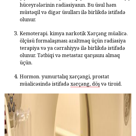
hüceyrələrinin radiasiyanın. Bu üsul həm
müstəqil və digər üsulları ilə birlikdə istifadə
olunur.
Kemoterapi. kimya narkotik Xərçəng müalicə.
ölçüsü formalaşması azaltmaq üçün radiasiya
terapiya və ya cərrahiyyə ilə birlikdə istifadə
olunur. Tətbiqi və metastaz qarşısını almaq
üçün.
Hormon. yumurtalıq xərçəngi, prostat
müalicəsində istifadə
xərçəng, döş
və tiroid.