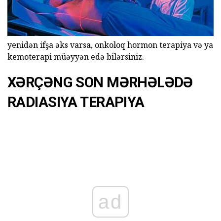
yenidən ifşa əks varsa, onkoloq hormon terapiya və ya
kemoterapi müəyyən edə bilərsiniz.
XƏRÇƏNG SON MƏRHƏLƏDƏ
RADIASIYA TERAPIYA
ad