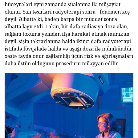
hüceyrələri eyni zamanda şüalanma ilə müşayiət
olunur. Yan təsirləri radyoterapi sonra - fenomen xoş
deyil. Əlbəttə ki, bədən bərpa bir müddət sonra
əlbəttə ləğv etdi. Lakin, bir dəfə radiasiya doza alan,
sağlam toxuma yenidən ifşa hərəkət etmək mümkün
deyil. şişin təkrarlanma halda ikinci dəfə radyoterapi
istifadə fövqəladə halda və aşağı doza ilə mümkündür.
xəstə fayda onun sağlamlığı üçün risk və ağırlaşmaları
daha üstün olduğunu proseduru müəyyən edilir.