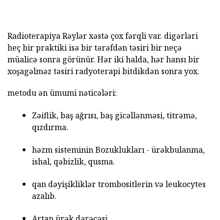
Radioterapiya Rəylər xəstə çox fərqli var. digərləri
heç bir praktiki isə bir tərəfdən təsiri bir neçə
müalicə sonra görünür. Hər iki halda, hər hansı bir
xoşagəlməz təsiri radyoterapi bitdikdən sonra yox.
metodu ən ümumi nəticələri:
Zəiflik, baş ağrısı, baş gicəllənməsi, titrəmə,
qızdırma.
həzm sisteminin Bozuklukları - ürəkbulanma,
ishal, qəbizlik, qusma.
qan dəyişikliklər trombositlerin və leukocytes
azalıb.
Artan ürək dərəcəsi.