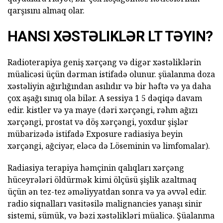
qarşısını almaq olar.
HANSI XƏSTƏLIKLƏR LT TƏYIN?
Radioterapiya geniş xərçəng və digər xəstəliklərin
müalicəsi üçün dərman istifadə olunur. şüalanma doza
xəstəliyin ağırlığından asılıdır və bir həftə və ya daha
çox aşağı sınıq ola bilər. A sessiya 1 5 dəqiqə davam
edir. kistler və ya maye (dəri xərçəngi, rəhm ağızı
xərçəngi, prostat və döş xərçəngi, yoxdur şişlər
mübarizədə istifadə Exposure radiasiya beyin
xərçəngi, ağciyər, eləcə də Löseminin və limfomalar).
Radiasiya terapiya həmçinin qalıqları xərçəng
hüceyrələri öldürmək kimi ölçüsü şişlik azaltmaq
üçün ən tez-tez əməliyyatdan sonra və ya əvvəl edir.
radio siqnalları vasitəsilə malignancies yanaşı sinir
sistemi, sümük, və bəzi xəstəlikləri müalicə. Şüalanma