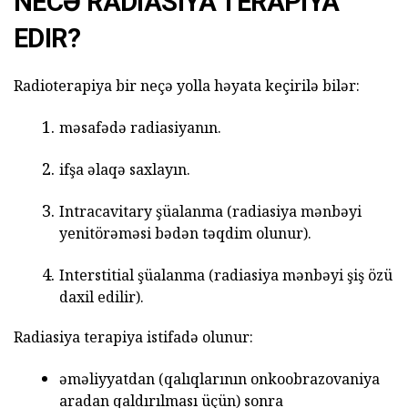
NECƏ RADIASIYA TERAPIYA
EDIR?
Radioterapiya bir neçə yolla həyata keçirilə bilər:
məsafədə radiasiyanın.
ifşa əlaqə saxlayın.
Intracavitary şüalanma (radiasiya mənbəyi
yenitörəməsi bədən təqdim olunur).
Interstitial şüalanma (radiasiya mənbəyi şiş özü
daxil edilir).
Radiasiya terapiya istifadə olunur:
əməliyyatdan (qalıqlarının onkoobrazovaniya
aradan qaldırılması üçün) sonra