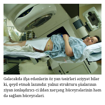
Gələcəkdə ifşa edənlərin öz yan təsirləri əziyyət bilər
ki, qeyd etmək lazımdır. yalnız strukturu şüalarının
ziyan ionlaşdırıcı-ci ildən xərçəng hüceyrələrinin həm
də sağlam hüceyrələri.