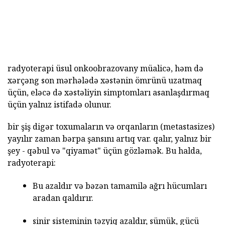
radyoterapi üsul onkoobrazovany müalicə, həm də
xərçəng son mərhələdə xəstənin ömrünü uzatmaq
üçün, eləcə də xəstəliyin simptomları asanlaşdırmaq
üçün yalnız istifadə olunur.
bir şiş digər toxumaların və orqanların (metastasizes)
yayılır zaman bərpa şansını artıq var. qalır, yalnız bir
şey - qəbul və "qiyamət" üçün gözləmək. Bu halda,
radyoterapi:
Bu azaldır və bəzən tamamilə ağrı hücumları
aradan qaldırır.
sinir sisteminin təzyiq azaldır, sümük, gücü