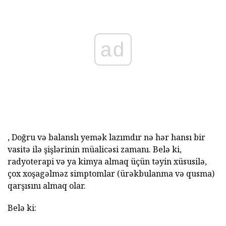
ad
, Doğru və balanslı yemək lazımdır nə hər hansı bir
vasitə ilə şişlərinin müalicəsi zamanı. Belə ki,
radyoterapi və ya kimya almaq üçün təyin xüsusilə,
çox xoşagəlməz simptomlar (ürəkbulanma və qusma)
qarşısını almaq olar.
Belə ki: