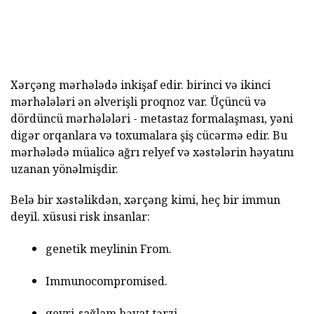
Xərçəng mərhələdə inkişaf edir. birinci və ikinci
mərhələləri ən əlverişli proqnoz var. Üçüncü və
dördüncü mərhələləri - metastaz formalaşması, yəni
digər orqanlara və toxumalara şiş cücərmə edir. Bu
mərhələdə müalicə ağrı relyef və xəstələrin həyatını
uzanan yönəlmişdir.
Belə bir xəstəlikdən, xərçəng kimi, heç bir immun
deyil. xüsusi risk insanlar:
genetik meylinin From.
Immunocompromised.
qeyri-sağlam həyat tərzi.