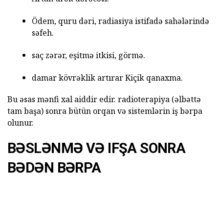
Ödem, quru dəri, radiasiya istifadə sahələrində
səfeh.
saç zərər, eşitmə itkisi, görmə.
damar kövrəklik artırar Kiçik qanaxma.
Bu əsas mənfi xal aiddir edir. radioterapiya (əlbəttə
tam başa) sonra bütün orqan və sistemlərin iş bərpa
olunur.
BƏSLƏNMƏ VƏ IFŞA SONRA
BƏDƏN BƏRPA