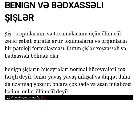
BENIGN VƏ BƏDXASSƏLI
ŞIŞLƏR
Şiş - orqanlarının və toxumalarının üçün ölümcül
zərər səbəb sürətlə artır toxumaların və orqanların
bir patoloji formalaşması. Bütün şişlər xoşxassəli və
bədxassəli bölmək olar.
benign şişlərin hüceyrələri normal hüceyrələri çox
fərqli deyil. Onlar yavaş-yavaş inkişaf və diqqət daha
da uzatmaq yoxdur. onlara çox sadə və asan müalicəsi.
bədən, onlar ölümcül deyil.