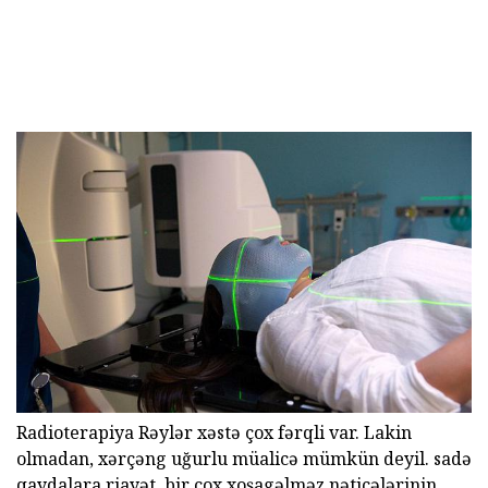
Radioterapiya Rəylər xəstə çox fərqli var. Lakin
olmadan, xərçəng uğurlu müalicə mümkün deyil. sadə
qaydalara riayət, bir çox xoşagəlməz nəticələrinin