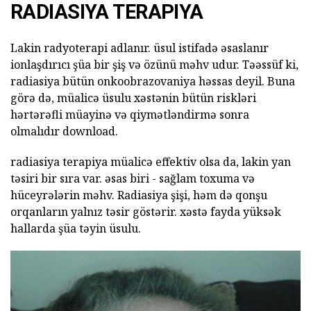
RADIASIYA TERAPIYA
Lakin radyoterapi adlanır. üsul istifadə əsaslanır
ionlaşdırıcı şüa bir şiş və özünü məhv udur. Təəssüf ki,
radiasiya bütün onkoobrazovaniya həssas deyil. Buna
görə də, müalicə üsulu xəstənin bütün riskləri
hərtərəfli müayinə və qiymətləndirmə sonra
olmalıdır download.
radiasiya terapiya müalicə effektiv olsa da, lakin yan
təsiri bir sıra var. əsas biri - sağlam toxuma və
hüceyrələrin məhv. Radiasiya şişi, həm də qonşu
orqanların yalnız təsir göstərir. xəstə fayda yüksək
hallarda şüa təyin üsulu.