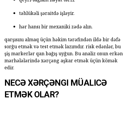
təhlükəli şəraitdə işləyir.
hər hansı bir mexaniki zədə alın.
qarşısını almaq üçün həkim tərəfindən ildə bir dəfə
sorğu etmək və test etmək lazımdır. risk edənlər, bu
şiş markerlər qan bağış uyğun. Bu analiz onun erkən
mərhələlərində xərçəng aşkar etmək üçün kömək
edir.
NECƏ XƏRÇƏNGI MÜALICƏ
ETMƏK OLAR?