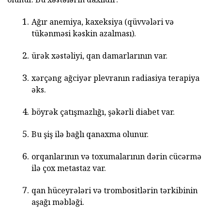
Ağır anemiya, kaxeksiya (qüvvələri və
tükənməsi kəskin azalması).
ürək xəstəliyi, qan damarlarının var.
xərçəng ağciyər plevranın radiasiya terapiya
əks.
böyrək çatışmazlığı, şəkərli diabet var.
Bu şiş ilə bağlı qanaxma olunur.
orqanlarının və toxumalarının dərin cücərmə
ilə çox metastaz var.
qan hüceyrələri və trombositlərin tərkibinin
aşağı məbləği.