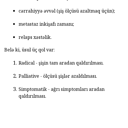
cərrahiyyə əvvəl (şiş ölçüsü azaltmaq üçün);
metastaz inkişafı zamanı;
relaps xəstəlik.
Belə ki, üsul üç qol var:
Radical - şişin tam aradan qaldırılması.
Palliative - ölçüsü şişlər azaldılması.
Simptomatik - ağrı simptomları aradan
qaldırılması.