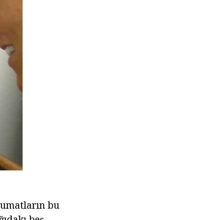
lumatların bu
ğıdakı beş