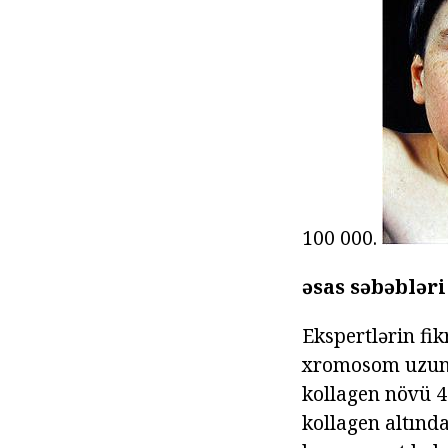
100 000.
əsas səbəbləri
Ekspertlərin fi
xromosom uzun q
kollagen növü 4 
kollagen altında