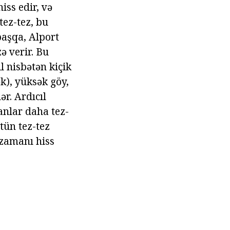
iss edir, və
tez-tez, bu
başqa, Alport
 verir. Bu
l nisbətən kiçik
k), yüksək göy,
r. Ardıcıl
lanlar daha tez-
tün tez-tez
 zamanı hiss