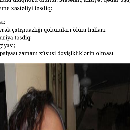
me xəstəliyi təsdiq:
si;
yrək çatışmazlığı qohumları ölüm halları;
uriya təsdiq;
giyası;
psiyası zamanı xüsusi dəyişikliklərin olması.