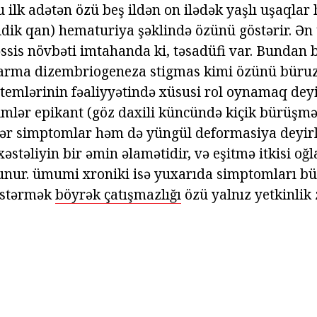
ilk adətən özü beş ildən on ilədək yaşlı uşaqlar h
dik qan) hematuriya şəklində özünü göstərir. Ən 
sis növbəti imtahanda ki, təsadüfi var. Bundan 
rma dizembriogeneza stigmas kimi özünü büruzə
stemlərinin fəaliyyətində xüsusi rol oynamaq deyi
mlər epikant (göz daxili küncündə kiçik bürüşmə
gər simptomlar həm də yüngül deformasiya deyirlə
 xəstəliyin bir əmin əlamətidir, və eşitmə itkisi oğ
unur. ümumi xroniki isə yuxarıda simptomları bü
östərmək
böyrək çatışmazlığı
özü yalnız yetkinlik