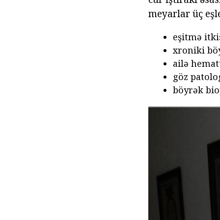
meyarlar üç eşle
eşitmə itki
xroniki bö
ailə hemat
göz patolo
böyrək bio