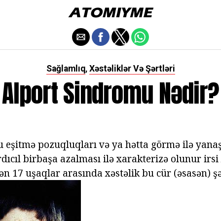
Sağlamlıq
Xəstəliklər Və Şərtləri
,
Alport Sindromu Nədir?
 eşitmə pozuqluqları və ya hətta görmə ilə yanaş
dıcıl birbaşa azalması ilə xarakterizə olunur irsi 
n 17 uşaqlar arasında xəstəlik bu cür (əsasən) şə