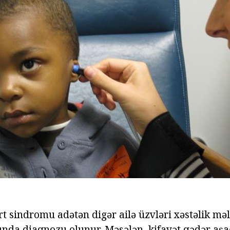
t sindromu adətən digər ailə üzvləri xəstəlik mə
sında diaqnozu olunur. Məsələn, kifayət qədər aşa