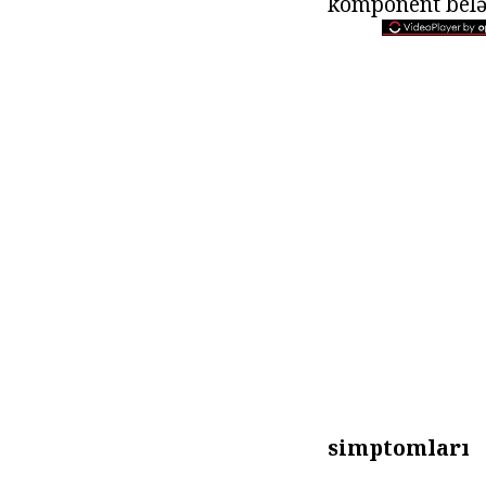
komponent belə 
simptomları