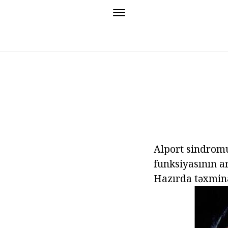
Alport sindromu
funksiyasının ar
Hazırda təxminə