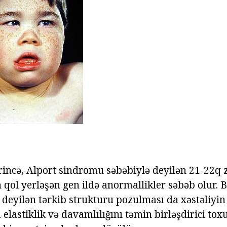
krincə, Alport sindromu səbəbiylə deyilən 21-22q
ol yerləşən gen ildə anormallikler səbəb olur. 
deyilən tərkib strukturu pozulması da xəstəliyin 
 elastiklik və davamlılığını təmin birləşdirici to