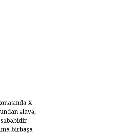
 zonasında X
Bundan əlavə,
səbəbidir.
xuma birbaşa