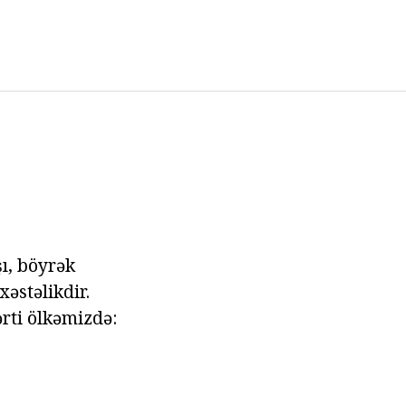
ı, böyrək
xəstəlikdir.
rti ölkəmizdə: