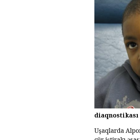
diaqnostikası
Uşaqlarda Alpor
cür iştirakı əsa