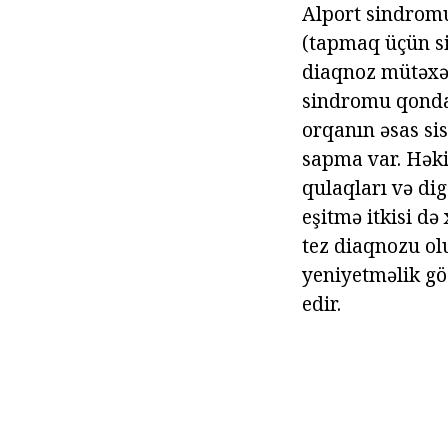
Alport sindromu 
(tapmaq üçün si
diaqnoz mütəxəs
sindromu qonda
orqanın əsas si
sapma var. Həki
qulaqları və di
eşitmə itkisi də
tez diaqnozu ol
yeniyetməlik g
edir.