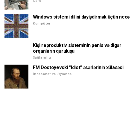
Cars
Windows sistemi dilini dəyişdirmək üçün necə
Kompüter
Kişi reproduktiv sisteminin penis və digər
orqanların quruluşu
Sağlamlıq
FM Dostoyevski "Idiot" əsərlərinin xülasəsi
İncəsənət və Əyləncə