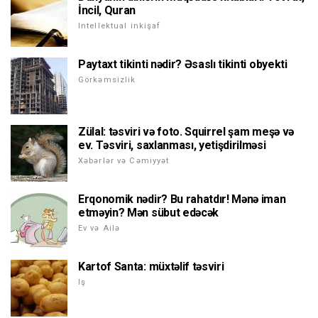
İncil, Quran
Intellektual inkişaf
Paytaxt tikinti nədir? Əsaslı tikinti obyekti
Görkəmsizlik
Zülal: təsviri və foto. Squirrel şam meşə və
ev. Təsviri, saxlanması, yetişdirilməsi
Xəbərlər və Cəmiyyət
Erqonomik nədir? Bu rahatdır! Mənə iman
etməyin? Mən sübut edəcək
Ev və Ailə
Kartof Santa: müxtəlif təsviri
Iş