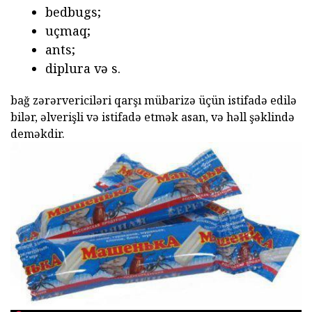
bedbugs;
uçmaq;
ants;
diplura və s.
bağ zərərvericiləri qarşı mübarizə üçün istifadə edilə
bilər, əlverişli və istifadə etmək asan, və həll şəklində
deməkdir.