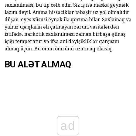
saxlanılması, bu tip cəlb edir. Siz iş isə maska geymək
lazım deyil. Amma hissəciklər təbaşir üz yol olmalıdır
düşən. eyes xüsusi eynək ilə qoruna bilər. Saxlamaq və
yalnız uşaqların əli çatmayan zəruri vasitələrdən
istifadə. narkotik saxlanılması zaman birbaşa günəş
işığı temperatur və ifşa ani dəyişikliklər qarşısını
almaq üçün. Bu onun ömrünü uzatmaq olacaq.
BU ALƏT ALMAQ
ad