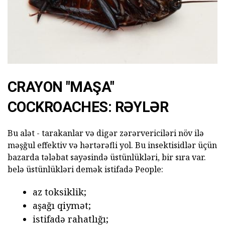
CRAYON "MAŞA"
COCKROACHES: RƏYLƏR
Bu alət - tarakanlar və digər zərərvericiləri növ ilə
məşğul effektiv və hərtərəfli yol. Bu insektisidlər üçün
bazarda tələbat sayəsində üstünlükləri, bir sıra var.
belə üstünlükləri demək istifadə People:
az toksiklik;
aşağı qiymət;
istifadə rahatlığı;