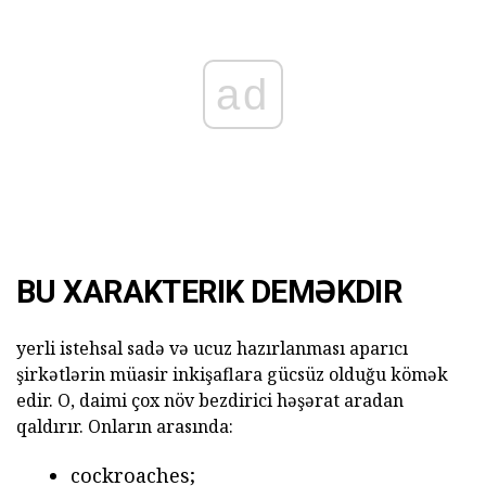
ad
BU XARAKTERIK DEMƏKDIR
yerli istehsal sadə və ucuz hazırlanması aparıcı
şirkətlərin müasir inkişaflara gücsüz olduğu kömək
edir. O, daimi çox növ bezdirici həşərat aradan
qaldırır. Onların arasında:
cockroaches;