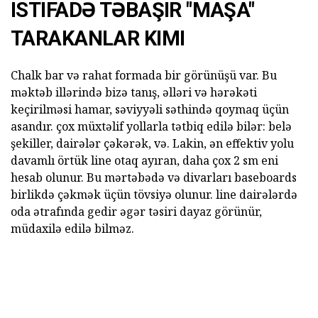
ISTIFADƏ TƏBAŞIR "MAŞA"
TARAKANLAR KIMI
Chalk bar və rahat formada bir görünüşü var. Bu
məktəb illərində bizə tanış, əlləri və hərəkəti
keçirilməsi hamar, səviyyəli səthində qoymaq üçün
asandır. çox müxtəlif yollarla tətbiq edilə bilər: belə
şekiller, dairələr çəkərək, və. Lakin, ən effektiv yolu
davamlı örtük line otaq ayıran, daha çox 2 sm eni
hesab olunur. Bu mərtəbədə və divarları baseboards
birlikdə çəkmək üçün tövsiyə olunur. line dairələrdə
oda ətrafında gedir əgər təsiri dayaz görünür,
müdaxilə edilə bilməz.