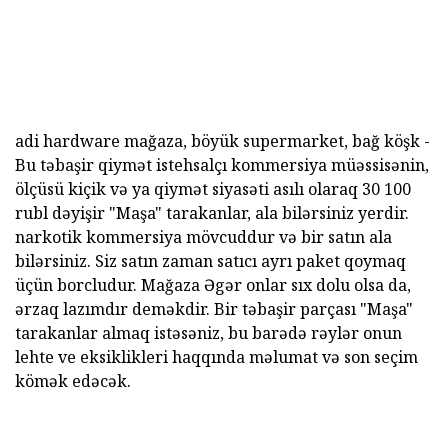
adi hardware mağaza, böyük supermarket, bağ köşk -
Bu təbaşir qiymət istehsalçı kommersiya müəssisənin,
ölçüsü kiçik və ya qiymət siyasəti asılı olaraq 30 100
rubl dəyişir "Maşa" tarakanlar, ala bilərsiniz yerdir.
narkotik kommersiya mövcuddur və bir satın ala
bilərsiniz. Siz satın zaman satıcı ayrı paket qoymaq
üçün borcludur. Mağaza Əgər onlar sıx dolu olsa da,
ərzaq lazımdır deməkdir. Bir təbaşir parçası "Maşa"
tarakanlar almaq istəsəniz, bu barədə rəylər onun
lehte ve eksiklikleri haqqında məlumat və son seçim
kömək edəcək.