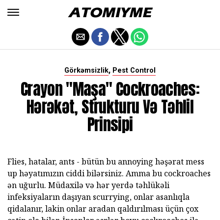
,
Görkəmsizlik
Pest Control
Crayon "Maşa" Cockroaches:
Hərəkət, Strukturu Və Təhlil
Prinsipi
Flies, hatalar, ants - bütün bu annoying həşərat mess
up həyatımızın ciddi bilərsiniz. Amma bu cockroaches
ən uğurlu. Müdaxilə və hər yerdə təhlükəli
infeksiyaların daşıyan scurrying, onlar asanlıqla
qidalanır, lakin onlar aradan qaldırılması üçün çox