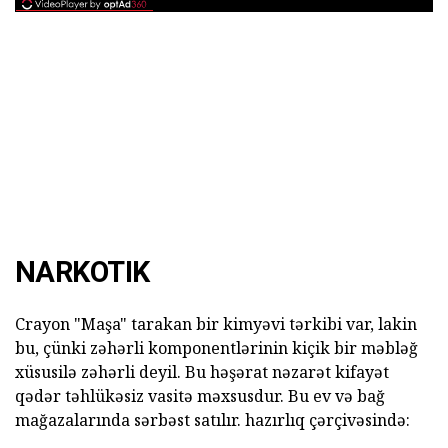
NARKOTIK
Crayon "Maşa" tarakan bir kimyəvi tərkibi var, lakin
bu, çünki zəhərli komponentlərinin kiçik bir məbləğ
xüsusilə zəhərli deyil. Bu həşərat nəzarət kifayət
qədər təhlükəsiz vasitə məxsusdur. Bu ev və bağ
mağazalarında sərbəst satılır. hazırlıq çərçivəsində: