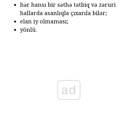
hər hansı bir səthə tətbiq və zəruri
hallarda asanlıqla çıxarıla bilər;
elan iy olmaması;
yönlü.
ad