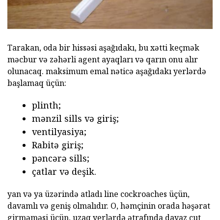
Tarakan, oda bir hissəsi aşağıdakı, bu xətti keçmək
məcbur və zəhərli agent ayaqları və qarın onu alır
olunacaq. maksimum emal nəticə aşağıdakı yerlərdə
başlamaq üçün:
plinth;
mənzil sills və giriş;
ventilyasiya;
Rabitə giriş;
pəncərə sills;
çatlar və deşik.
yan və ya üzərində atladı line cockroaches üçün,
davamlı və geniş olmalıdır. O, həmçinin orada həşərat
girməməsi üçün, uzaq yerlərdə ətrafında dayaz cut