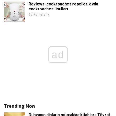
Reviews: cockroaches repeller. evdə
cockroaches üsulları
Görkəmsizlik
ad
Trending Now
Dünyanın dinlərin müqəddəs kitabları: Tövrat,