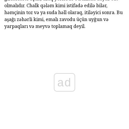
olmalıdır. Chalk qələm kimi istifadə edilə bilər,
həmçinin toz və ya suda həll olaraq, itiləyici sonra. Bu
aşağı zəhərli kimi, emalı zavodu üçün uyğun və
yarpaqları və meyvə toplamaq deyil.
ad