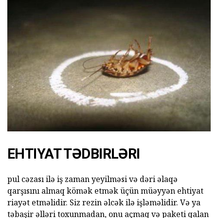
EHTIYAT TƏDBIRLƏRI
pul cəzası ilə iş zaman yeyilməsi və dəri əlaqə
qarşısını almaq kömək etmək üçün müəyyən ehtiyat
riayət etməlidir. Siz rezin əlcək ilə işləməlidir. Və ya
təbaşir əlləri toxunmadan, onu açmaq və paketi qalan