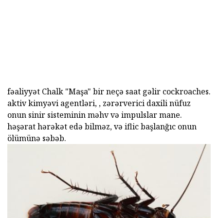
fəaliyyət Chalk "Maşa" bir neçə saat gəlir cockroaches.
aktiv kimyəvi agentləri, , zərərverici daxili nüfuz
onun sinir sisteminin məhv və impulslar mane.
həşərat hərəkət edə bilməz, və iflic başlanğıc onun
ölümünə səbəb.