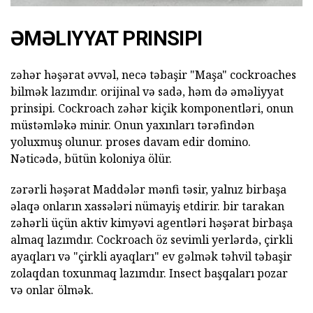
ƏMƏLIYYAT PRINSIPI
zəhər həşərat əvvəl, necə təbaşir "Maşa" cockroaches
bilmək lazımdır. orijinal və sadə, həm də əməliyyat
prinsipi. Cockroach zəhər kiçik komponentləri, onun
müstəmləkə minir. Onun yaxınları tərəfindən
yoluxmuş olunur. proses davam edir domino.
Nəticədə, bütün koloniya ölür.
zərərli həşərat Maddələr mənfi təsir, yalnız birbaşa
əlaqə onların xassələri nümayiş etdirir. bir tarakan
zəhərli üçün aktiv kimyəvi agentləri həşərat birbaşa
almaq lazımdır. Cockroach öz sevimli yerlərdə, çirkli
ayaqları və "çirkli ayaqları" ev gəlmək təhvil təbaşir
zolaqdan toxunmaq lazımdır. Insect başqaları pozar
və onlar ölmək.