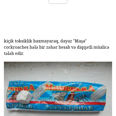
kiçik toksiklik baxmayaraq, dayaz "Maşa"
cockroaches hələ bir zəhər hesab və diqqətli müalicə
tələb edir.