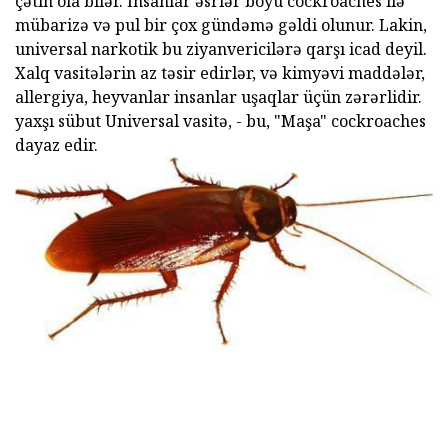
çətin ola bilər. İnsanlar əsrlər boyu cockroaches ilə
mübarizə və pul bir çox gündəmə gəldi olunur. Lakin,
universal narkotik bu ziyanvericilərə qarşı icad deyil.
Xalq vasitələrin az təsir edirlər, və kimyəvi maddələr,
allergiya, heyvanlar insanlar uşaqlar üçün zərərlidir.
yaxşı sübut Universal vasitə, - bu, "Maşa" cockroaches
dayaz edir.