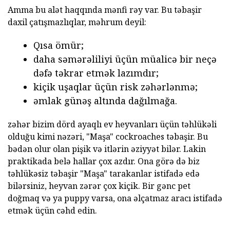
Amma bu alət haqqında mənfi rəy var. Bu təbaşir
daxil çatışmazlıqlar, məhrum deyil:
Qısa ömür;
daha səmərəliliyi üçün müalicə bir neçə
dəfə təkrar etmək lazımdır;
kiçik uşaqlar üçün risk zəhərlənmə;
əmlak günəş altında dağılmağa.
zəhər bizim dörd ayaqlı ev heyvanları üçün təhlükəli
olduğu kimi nəzəri, "Maşa" cockroaches təbaşir. Bu
bədən olur olan pişik və itlərin əziyyət bilər. Lakin
praktikada belə hallar çox azdır. Ona görə də biz
təhlükəsiz təbaşir "Maşa" tarakanlar istifadə edə
bilərsiniz, heyvan zərər çox kiçik. Bir gənc pet
doğmaq və ya puppy varsa, ona əlçatmaz aracı istifadə
etmək üçün cəhd edin.