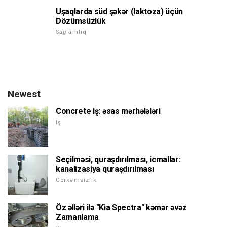
Uşaqlarda süd şəkər (laktoza) üçün
Dözümsüzlük
Sağlamlıq
Newest
Concrete iş: əsas mərhələləri
Iş
Seçilməsi, quraşdırılması, icmallar:
kanalizasiya quraşdırılması
Görkəmsizlik
Öz əlləri ilə "Kia Spectra" kəmər əvəz
Zamanlama