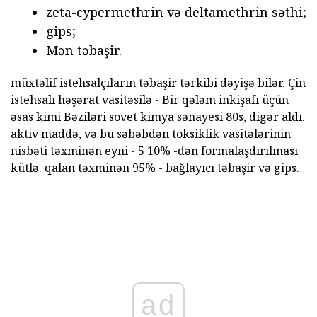
zeta-cypermethrin və deltamethrin səthi;
gips;
Mən təbaşir.
müxtəlif istehsalçıların təbaşir tərkibi dəyişə bilər. Çin
istehsalı həşərat vasitəsilə - Bir qələm inkişafı üçün
əsas kimi Bəziləri sovet kimya sənayesi 80s, digər aldı.
aktiv maddə, və bu səbəbdən toksiklik vasitələrinin
nisbəti təxminən eyni - 5 10% -dən formalaşdırılması
kütlə. qalan təxminən 95% - bağlayıcı təbaşir və gips.
ad