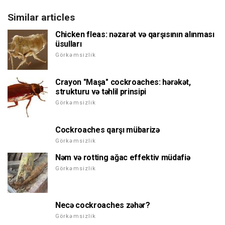
Similar articles
Chicken fleas: nəzarət və qarşısının alınması
üsulları
Görkəmsizlik
Crayon "Maşa" cockroaches: hərəkət,
strukturu və təhlil prinsipi
Görkəmsizlik
Cockroaches qarşı mübarizə
Görkəmsizlik
Nəm və rotting ağac effektiv müdafiə
Görkəmsizlik
Necə cockroaches zəhər?
Görkəmsizlik