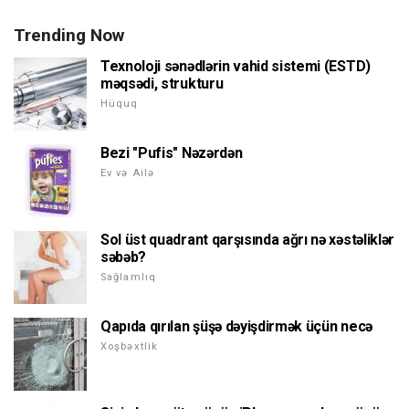
Trending Now
Texnoloji sənədlərin vahid sistemi (ESTD)
məqsədi, strukturu
Hüquq
Bezi "Pufis" Nəzərdən
Ev və Ailə
Sol üst quadrant qarşısında ağrı nə xəstəliklər
səbəb?
Sağlamlıq
Qapıda qırılan şüşə dəyişdirmək üçün necə
Xoşbəxtlik