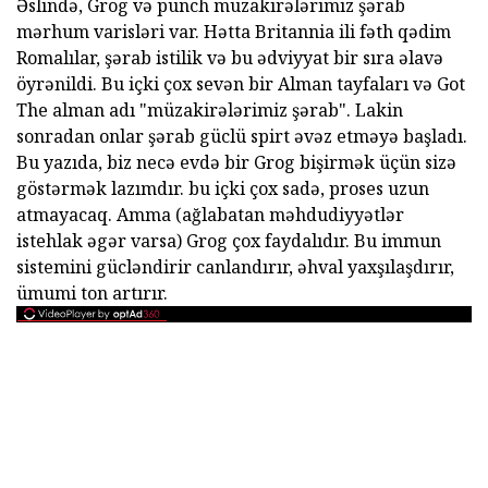
Əslində, Grog və punch müzakirələrimiz şərab
mərhum varisləri var. Hətta Britannia ili fəth qədim
Romalılar, şərab istilik və bu ədviyyat bir sıra əlavə
öyrənildi. Bu içki çox sevən bir Alman tayfaları və Got
The alman adı "müzakirələrimiz şərab". Lakin
sonradan onlar şərab güclü spirt əvəz etməyə başladı.
Bu yazıda, biz necə evdə bir Grog bişirmək üçün sizə
göstərmək lazımdır. bu içki çox sadə, proses uzun
atmayacaq. Amma (ağlabatan məhdudiyyətlər
istehlak əgər varsa) Grog çox faydalıdır. Bu immun
sistemini gücləndirir canlandırır, əhval yaxşılaşdırır,
ümumi ton artırır.