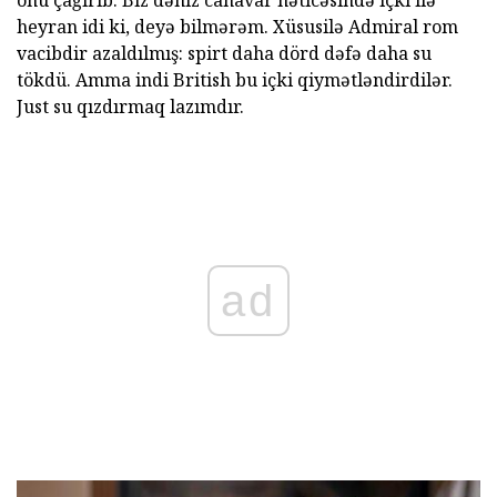
onu çağırıb. Biz dəniz canavar nəticəsində içki ilə
heyran idi ki, deyə bilmərəm. Xüsusilə Admiral rom
vacibdir azaldılmış: spirt daha dörd dəfə daha su
tökdü. Amma indi British bu içki qiymətləndirdilər.
Just su qızdırmaq lazımdır.
ad