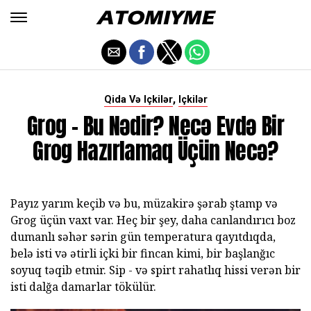
,
Qida Və Içkilər
Içkilər
Grog - Bu Nədir? Necə Evdə Bir
Grog Hazırlamaq Üçün Necə?
Payız yarım keçib və bu, müzakirə şərab ştamp və
Grog üçün vaxt var. Heç bir şey, daha canlandırıcı boz
dumanlı səhər sərin gün temperatura qayıtdıqda,
belə isti və ətirli içki bir fincan kimi, bir başlanğıc
soyuq təqib etmir. Sip - və spirt rahatlıq hissi verən bir
isti dalğa damarlar tökülür.