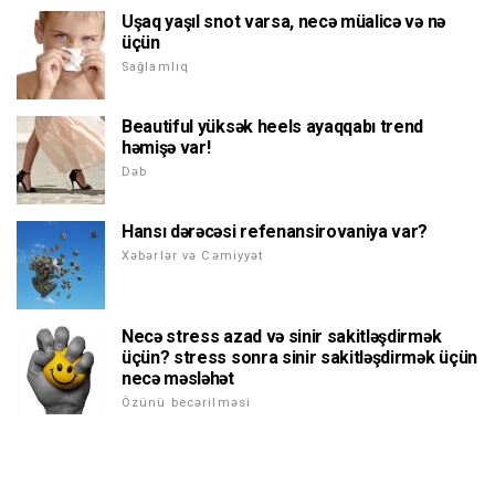
Uşaq yaşıl snot varsa, necə müalicə və nə
üçün
Sağlamlıq
Beautiful yüksək heels ayaqqabı trend
həmişə var!
Dəb
Hansı dərəcəsi refenansirovaniya var?
Xəbərlər və Cəmiyyət
Necə stress azad və sinir sakitləşdirmək
üçün? stress sonra sinir sakitləşdirmək üçün
necə məsləhət
Özünü becərilməsi