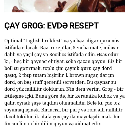
ÇAY GROG: EVDƏ RESEPT
Optimal "Inglish brekfest" və ya bəzi digər qara növ
istifadə edəcək. Bəzi reseptlər, Sencha mate, müasir
dəbli və yaşıl çay və Rooibos istifadə edin. Əsas odur
ki, - heç bir qaynaq ehtiyat. soba qazan qoyun. Biz bir
boil su gətirmək. toplu çini çaynik quru çay dörd
qaşıq, 2 tbsp tutam bişirilir. l. brown sugar, darçın
dörd, on beş stuff qərənfil sərvətdən. Bu qaynar su
dörd yüz millilitr doldurun. Nin dəm verim. Grog - bir
istiləşmə içki. Buna görə də, bir keramika kubok və ya
qalın eynək şüşə təqdim olunmalıdır. Belə ki, çox tez
soyumaq içmək. Birincisi, bir parç və rom əlli millilitr
daxil tökülür. iki dəfə çox çay ilə mayeləşdirmək. bir
fincan limon bir dilim qoyun və xidmət edir.