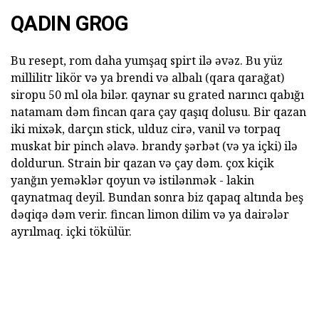
QADIN GROG
Bu resept, rom daha yumşaq spirt ilə əvəz. Bu yüz
millilitr likör və ya brendi və albalı (qara qarağat)
siropu 50 ml ola bilər. qaynar su grated narıncı qabığı
natamam dəm fincan qara çay qaşıq dolusu. Bir qazan
iki mixək, darçın stick, ulduz cirə, vanil və torpaq
muskat bir pinch əlavə. brandy şərbət (və ya içki) ilə
doldurun. Strain bir qazan və çay dəm. çox kiçik
yanğın yeməklər qoyun və istilənmək - lakin
qaynatmaq deyil. Bundan sonra biz qapaq altında beş
dəqiqə dəm verir. fincan limon dilim və ya dairələr
ayrılmaq. içki tökülür.