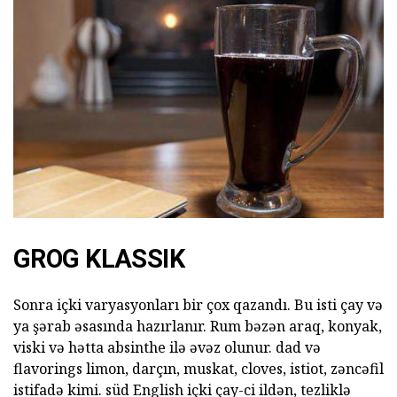
GROG KLASSIK
Sonra içki varyasyonları bir çox qazandı. Bu isti çay və
ya şərab əsasında hazırlanır. Rum bəzən araq, konyak,
viski və hətta absinthe ilə əvəz olunur. dad və
flavorings limon, darçın, muskat, cloves, istiot, zəncəfil
istifadə kimi. süd English içki çay-ci ildən, tezliklə