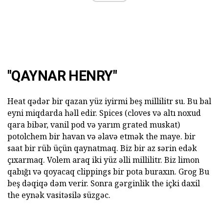
"QAYNAR HENRY"
Heat qədər bir qazan yüz iyirmi beş millilitr su. Bu bal
eyni miqdarda həll edir. Spices (cloves və altı noxud
qara bibər, vanil pod və yarım grated muskat)
potolchem bir havan və əlavə etmək the maye. bir
saat bir rüb üçün qaynatmaq. Biz bir az sərin edək
çıxarmaq. Volem araq iki yüz əlli millilitr. Biz limon
qabığı və qoyacaq clippings bir pota buraxın. Grog Bu
beş dəqiqə dəm verir. Sonra gərginlik the içki daxil
the eynək vasitəsilə süzgəc.