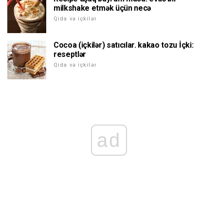
milkshake etmək üçün necə
Qida və içkilər
Cocoa (içkilər) satıcılar. kakao tozu İçki:
reseptlər
Qida və içkilər
ad