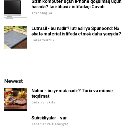
Sizin kompüter üçün iPhone qoşulmaq üçün
harada? təcrübəsiz istifadəçi Cavab
Texnologiya
Lutrasil - bu nədir? lutrasil ya Spunbond: Nə
əhatə material istifadə etmək daha yaxşıdır?
Görkəmsizlik
Newest
Nahar - bu yemək nədir? Tarix və müasir
təqdimat
Qida və içkilər
Subsidiyalar - var
Xəbərlər və Cəmiyyət