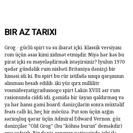
BIR AZ TARIXI
Grog - güclü spirt və su ibarət içki. klassik versiyası
rom üçün əsas kimi xidmət etmişdir. Niyə hər kəs bu
pirat içki su mayeləşdirmək istəyirsiniz? İyulun 1970
qədər gündəlik rum nisbəti Britaniya dənizçi bir
hissəsi idi ki. Bu spirt bu cür istifadə sınqa qarşısının
alınması hesab edilib. iki yüz qırx millilitr
vosmidesyatigradusnogo spirt Lakin XVIII əsr rum
rasionunda ciddi idi. gəmidə bir üsyan qaldırmaq və
ya hər hansı gəmi board: dənizçilərin sonra müxtəlif
feats cəlb ki, heç bir möcüzə. Put son üçün azğın
sərxoşluq qərar üçün Admiral Edward Vernon. göz
dənizçilər "Old Grog" (bu "köhnə burun" deməkdir)