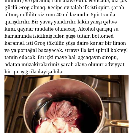
millilitr) və qaranlıq rom əlavə edin. Nəticədə, biz çox
güclü Grog almaq. Recipe ev tələb ilk isti spirt. şərab
altmış millilitr siz rom 40 ml lazımdır. Spirt su ilə
qarışdırılır. Biz yavaş yandırılır, lakin yaxşı qəhvə
kimi, qaynar müdafiə olunacaq. Alcohol qarışıq su
hamamında isidilmiş bilər. şüşə tutam bottomed
karamel. isti Grog tökülür. şüşə dairə kənar bir limon
və ya portağal bəzəyəcək. straws ilə isti spirtli kokteyl
təmin edəcək. Bu içki maye bal, ağcaqayın siropu,
adətən müzakirələrimiz şərab əlavə olunur ədviyyat,
bir qarışığı ilə dəyişə bilər.