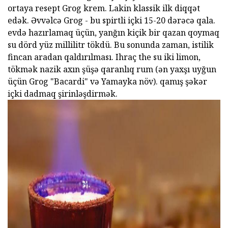
ortaya resept Grog krem. Lakin klassik ilk diqqət
edək. Əvvəlcə Grog - bu spirtli içki 15-20 dərəcə qala.
evdə hazırlamaq üçün, yanğın kiçik bir qazan qoymaq
su dörd yüz millilitr tökdü. Bu sonunda zaman, istilik
fincan aradan qaldırılması. Ihraç the su iki limon,
tökmək nazik axın şüşə qaranlıq rum (ən yaxşı uyğun
üçün Grog "Bacardi" və Yamayka növ). qamış şəkər
içki dadmaq şirinləşdirmək.