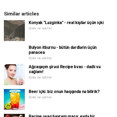
Similar articles
Konyak "Ləzginka" - real kişilər üçün içki
Qida və içkilər
Bulyon itburnu - bütün dərdlərin üçün
panacea
Qida və içkilər
Ağcaqayın şirəsi Recipe kvas - dadlı və
sağlam!
Qida və içkilər
Beer içki. biz onun haqqında nə bilirik?
Qida və içkilər
Recipe uşaq bayram masa: evdə bir