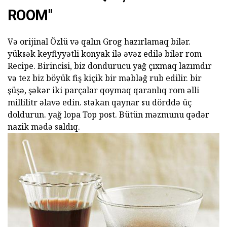
ROOM"
Və orijinal Özlü və qalın Grog hazırlamaq bilər.
yüksək keyfiyyətli konyak ilə əvəz edilə bilər rom
Recipe. Birincisi, biz dondurucu yağ çıxmaq lazımdır
və tez biz böyük fiş kiçik bir məbləğ rub edilir. bir
şüşə, şəkər iki parçalar qoymaq qaranlıq rom əlli
millilitr əlavə edin. stəkan qaynar su dörddə üç
doldurun. yağ lopa Top post. Bütün məzmunu qədər
nazik mədə saldıq.