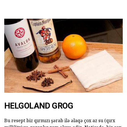
HELGOLAND GROG
Bu resept biz qırmızı şərab ilə əlaqə çox az su (qırx