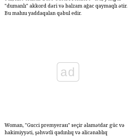
"dumanlı" akkord dəri və balzam ağac qaymaqlı ətir.
Bu mahnı yaddaqalan qəbul edir.
ad
Woman, "Gucci premyerası" seçir əlamətdar güc və
hakimiyyəti, şəhvətli qadınlıq və alicənablıq