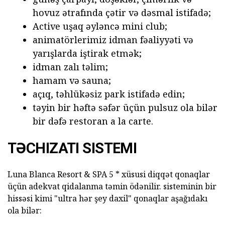
hovuz ətrafında çətir və dəsmal istifadə;
Active uşaq əyləncə mini club;
animatörlerimiz idman fəaliyyəti və
yarışlarda iştirak etmək;
idman zalı təlim;
hamam və sauna;
açıq, təhlükəsiz park istifadə edin;
təyin bir həftə səfər üçün pulsuz ola bilər
bir dəfə restoran a la carte.
TƏCHIZATI SISTEMI
Luna Blanca Resort & SPA 5 * xüsusi diqqət qonaqlar
üçün adekvat qidalanma təmin ödənilir.
sisteminin bir
hissəsi kimi "ultra hər şey daxil" qonaqlar aşağıdakı
ola bilər: