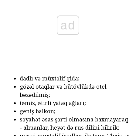
ad
dadlı və müxtəlif qida;
gözəl otaqlar və bütövlükdə otel
bəzədilmiş;
təmiz, ətirli yataq ağları;
geniş balkon;
səyahət əsas şərti olmasına baxmayaraq
- almanlar, heyət də rus dilini bilirik;
masaj müxtəlif üsulları ilə tanış Thais, iş