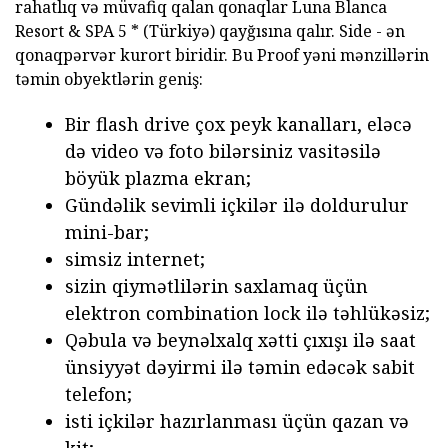
rahatlıq və müvafiq qalan qonaqlar Luna Blanca
Resort & SPA 5 * (Türkiyə) qayğısına qalır. Side - ən
qonaqpərvər kurort biridir. Bu Proof yəni mənzillərin
təmin obyektlərin geniş:
Bir flash drive çox peyk kanalları, eləcə
də video və foto bilərsiniz vasitəsilə
böyük plazma ekran;
Gündəlik sevimli içkilər ilə doldurulur
mini-bar;
simsiz internet;
sizin qiymətlilərin saxlamaq üçün
elektron combination lock ilə təhlükəsiz;
Qəbula və beynəlxalq xətti çıxışı ilə saat
ünsiyyət dəyirmi ilə təmin edəcək sabit
telefon;
isti içkilər hazırlanması üçün qazan və
kit;