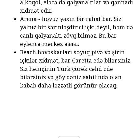
alkoqol, eləcə də qəlyanaltılar və qənnadı
xidmət edir.
Arena - hovuz yaxın bir rahat bar. Siz
yalnız bir sərinləşdirici içki deyil, həm də
canlı qəlyanaltı zövq bilməz. Bu bar
əyləncə mərkəz əsası.
Beach həvəskarları soyuq pivə və şirin
içkilər xidmət, bar Caretta edə bilərsiniz.
Siz həmçinin Türk çörək cəhd edə
bilərsiniz və göy dəniz sahilində olan
kabab daha ləzzətli görünür olacaq.