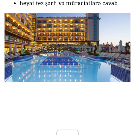
heyət tez şərh və müraciətlərə cavab.