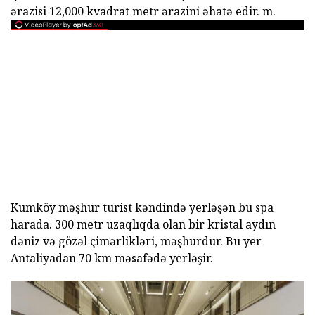
ərazisi 12,000 kvadrat metr ərazini əhatə edir.
m.
Kumköy məşhur turist kəndində yerləşən bu spa
harada.
300 metr uzaqlıqda olan bir kristal aydın
dəniz və gözəl çimərlikləri, məşhurdur.
Bu yer
Antaliyadan 70 km məsafədə yerləşir.