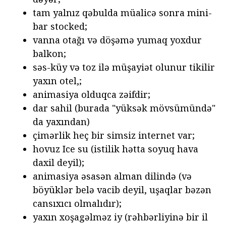
tam yalnız qəbulda müalicə sonra mini-
bar stocked;
vanna otağı və döşəmə yumaq yoxdur
balkon;
səs-küy və toz ilə müşayiət olunur tikilir
yaxın otel,;
animasiya olduqca zəifdir;
dar sahil (burada "yüksək mövsümündə"
da yaxından)
çimərlik heç bir simsiz internet var;
hovuz Ice su (istilik hətta soyuq hava
daxil deyil);
animasiya əsasən alman dilində (və
böyüklər belə vacib deyil, uşaqlar bəzən
cansıxıcı olmalıdır);
yaxın xoşagəlməz iy (rəhbərliyinə bir il