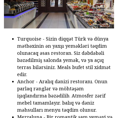
Turquoise - Sizin diqqət Türk və dünya
mətbəxinin ən yaxşı yeməkləri təqdim
olunacaq əsas restoran. Siz dəbdəbəli
bəzədilmiş salonda yemək, və ya açıq
terras bilərsiniz. Meals bufet stil xidmət
edir.
Anchor - Aralıq dənizi restoranı. Onun
parlaq rənglər və möhtəşəm
işıqlandırma bəzədilib. Atmosfer zərif
mebel tamamlayır. balıq və dəniz
məhsulları menyu təqdim olunur.
Mezzaluna - Bir romantik şam yeməyi və