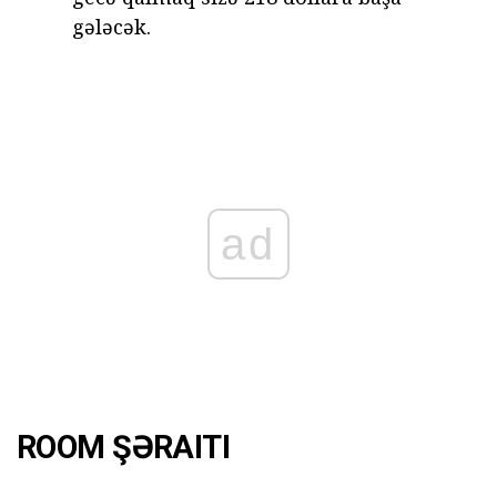
gələcək.
ad
ROOM ŞƏRAITI