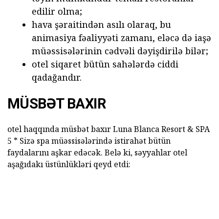
edilir olma;
hava şəraitindən asılı olaraq, bu
animasiya fəaliyyəti zamanı, eləcə də iaşə
müəssisələrinin cədvəli dəyişdirilə bilər;
otel siqaret bütün sahələrdə ciddi
qadağandır.
MÜSBƏT BAXIR
otel haqqında müsbət baxır Luna Blanca Resort & SPA
5 * Sizə spa müəssisələrində istirahət bütün
faydalarını aşkar edəcək. Belə ki, səyyahlar otel
aşağıdakı üstünlükləri qeyd etdi: