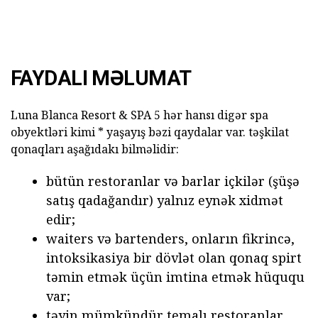
FAYDALI MƏLUMAT
Luna Blanca Resort & SPA 5 hər hansı digər spa
obyektləri kimi * yaşayış bəzi qaydalar var. təşkilat
qonaqları aşağıdakı bilməlidir:
bütün restoranlar və barlar içkilər (şüşə
satış qadağandır) yalnız eynək xidmət
edir;
waiters və bartenders, onların fikrincə,
intoksikasiya bir dövlət olan qonaq spirt
təmin etmək üçün imtina etmək hüququ
var;
təyin mümkündür temalı restoranlar