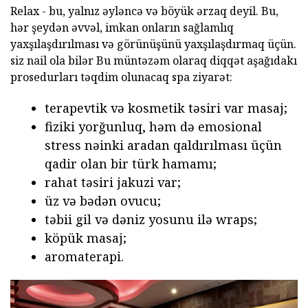
Relax - bu, yalnız əyləncə və böyük ərzaq deyil. Bu,
hər şeydən əvvəl, imkan onların sağlamlıq
yaxşılaşdırılması və görünüşünü yaxşılaşdırmaq üçün.
siz nail ola bilər Bu müntəzəm olaraq diqqət aşağıdakı
prosedurları təqdim olunacaq spa ziyarət:
terapevtik və kosmetik təsiri var masaj;
fiziki yorğunluq, həm də emosional
stress nəinki aradan qaldırılması üçün
qadir olan bir türk hamamı;
rahat təsiri jakuzi var;
üz və bədən ovucu;
təbii gil və dəniz yosunu ilə wraps;
köpük masaj;
aromaterapi.