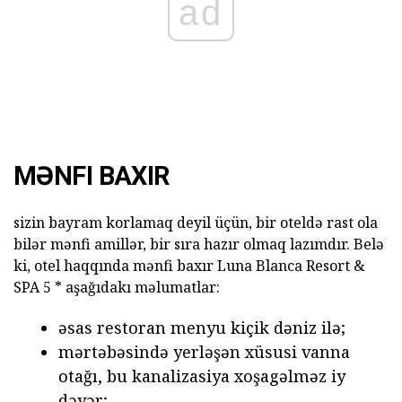
ad
MƏNFI BAXIR
sizin bayram korlamaq deyil üçün, bir oteldə rast ola
bilər mənfi amillər, bir sıra hazır olmaq lazımdır. Belə
ki, otel haqqında mənfi baxır Luna Blanca Resort &
SPA 5 * aşağıdakı məlumatlar:
əsas restoran menyu kiçik dəniz ilə;
mərtəbəsində yerləşən xüsusi vanna
otağı, bu kanalizasiya xoşagəlməz iy
dəyər;