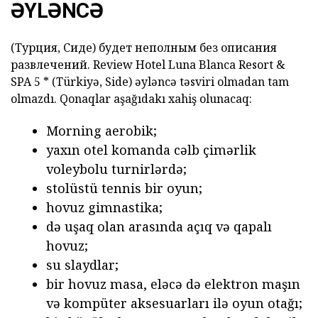
ƏYLƏNCƏ
(Турция, Сиде) будет неполным без описания
развлечений. Review Hotel
Luna Blanca Resort &
SPA 5 *
(Türkiyə, Side) əyləncə təsviri olmadan tam
olmazdı. Qonaqlar aşağıdakı xahiş olunacaq:
Morning aerobik;
yaxın otel komanda cəlb çimərlik
voleybolu turnirlərdə;
stolüstü tennis bir oyun;
hovuz gimnastika;
də uşaq olan arasında açıq və qapalı
hovuz;
su slaydlar;
bir hovuz masa, eləcə də elektron maşın
və kompüter aksesuarları ilə oyun otağı;