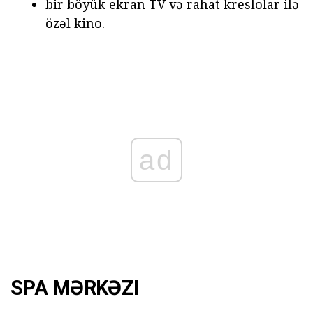
bir böyük ekran TV və rahat kreslolar ilə
özəl kino.
ad
SPA MƏRKƏZI