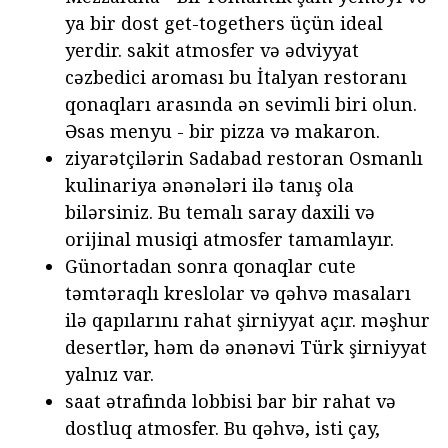
ya bir dost get-togethers üçün ideal
yerdir. sakit atmosfer və ədviyyat
cəzbedici aroması bu İtalyan restoranı
qonaqları arasında ən sevimli biri olun.
Əsas menyu - bir pizza və makaron.
ziyarətçilərin Sadabad restoran Osmanlı
kulinariya ənənələri ilə tanış ola
bilərsiniz. Bu temalı saray daxili və
orijinal musiqi atmosfer tamamlayır.
Günortadan sonra qonaqlar cute
təmtəraqlı kreslolar və qəhvə masaları
ilə qapılarını rahat şirniyyat açır. məşhur
desertlər, həm də ənənəvi Türk şirniyyat
yalnız var.
saat ətrafında lobbisi bar bir rahat və
dostluq atmosfer. Bu qəhvə, isti çay,