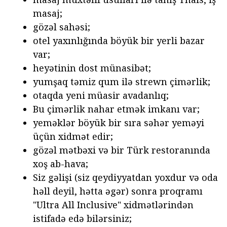
masaj;
gözəl sahəsi;
otel yaxınlığında böyük bir yerli bazar
var;
heyətinin dost münasibət;
yumşaq təmiz qum ilə strewn çimərlik;
otaqda yeni müasir avadanlıq;
Bu çimərlik nahar etmək imkanı var;
yeməklər böyük bir sıra səhər yeməyi
üçün xidmət edir;
gözəl mətbəxi və bir Türk restoranında
xoş ab-hava;
Siz gəlişi (siz qeydiyyatdan yoxdur və oda
həll deyil, hətta əgər) sonra proqramı
"Ultra All Inclusive" xidmətlərindən
istifadə edə bilərsiniz;