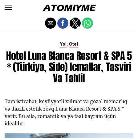
,
Yol
Otel
Hotel Luna Blanca Resort & SPA 5
* (Türkiyə, Side) Icmallar, Təsviri
Və Təhlil
Tam istirahət, keyfiyyətli xidmət və gözəl memarlıq
və daxili estetik zövq
Luna Blanca Resort & SPA 5 *
verir.
Bu ailə, romantik və ya fəal bayram üçün
idealdır.