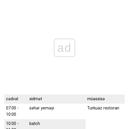
ad
cədvəl
xidmət
müəssisə
07:00 -
səhər yeməyi
Turkuaz restoran
10:00
10:00 -
batch