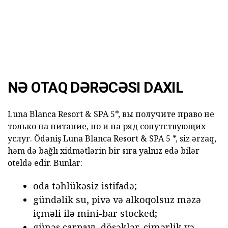
NƏ OTAQ DƏRƏCƏSI DAXIL
Luna Blanca Resort & SPA 5*, вы получите право не
только на питание, но и на ряд сопутствующих
услуг.
Ödəniş
Luna Blanca Resort & SPA 5 *, siz ərzaq,
həm də bağlı xidmətlərin bir sıra yalnız edə bilər
oteldə edir.
Bunlar:
oda təhlükəsiz istifadə;
gündəlik su, pivə və alkoqolsuz məzə
içməli ilə mini-bar stocked;
günəş çarpayı, döşəklər, çimərlik və