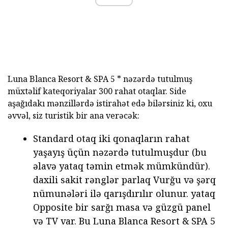
Luna Blanca Resort & SPA 5 * nəzərdə tutulmuş
müxtəlif kateqoriyalar 300 rahat otaqlar.
Side
aşağıdakı mənzillərdə istirahət edə bilərsiniz ki, oxu
əvvəl, siz turistik bir ana verəcək:
Standard otaq iki qonaqların rahat
yaşayış üçün nəzərdə tutulmuşdur (bu
əlavə yataq təmin etmək mümkündür).
daxili sakit rənglər parlaq Vurğu və şərq
nümunələri ilə qarışdırılır olunur. yataq
Opposite bir sarğı masa və güzgü panel
və TV var. Bu Luna Blanca Resort & SPA 5