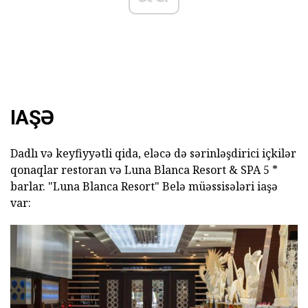
IAŞƏ
Dadlı və keyfiyyətli qida, eləcə də sərinləşdirici içkilər
qonaqlar restoran və Luna Blanca Resort & SPA 5 *
barlar. "Luna Blanca Resort" Belə müəssisələri iaşə
var: