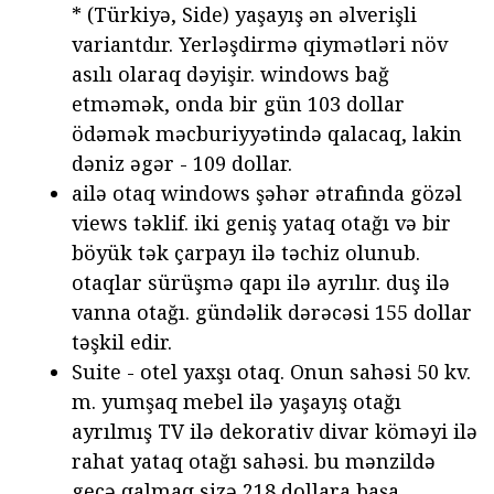
* (Türkiyə, Side) yaşayış ən əlverişli
variantdır. Yerləşdirmə qiymətləri növ
asılı olaraq dəyişir. windows bağ
etməmək, onda bir gün 103 dollar
ödəmək məcburiyyətində qalacaq, lakin
dəniz əgər - 109 dollar.
ailə otaq windows şəhər ətrafında gözəl
views təklif. iki geniş yataq otağı və bir
böyük tək çarpayı ilə təchiz olunub.
otaqlar sürüşmə qapı ilə ayrılır. duş ilə
vanna otağı. gündəlik dərəcəsi 155 dollar
təşkil edir.
Suite - otel yaxşı otaq. Onun sahəsi 50 kv.
m. yumşaq mebel ilə yaşayış otağı
ayrılmış TV ilə dekorativ divar köməyi ilə
rahat yataq otağı sahəsi. bu mənzildə
gecə qalmaq sizə 218 dollara başa