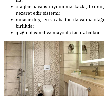
otaqlar hava istiliyinin mərkəzləşdirilmiş
nəzarət edir sistemi;
müasir duş, fen və abadlıq ilə vanna otağı
birlikdə;
qızğın dəsmal və mayo ilə təchiz balkon.