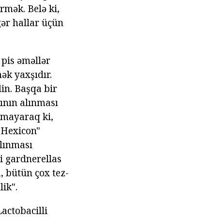
rmək. Belə ki,
gər hallar üçün
 pis əməllər
mək yaxşıdır.
in. Başqa bir
ının alınması
axmayaraq ki,
 "Hexicon"
alınması
i gardnerellas
, bütün çox tez-
ik".
Lactobacilli