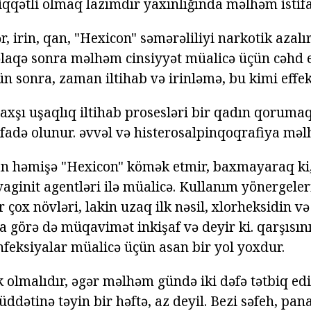
diqqətli olmaq lazımdır yaxınlığında məlhəm istif
ər, irin, qan, "Hexicon" səmərəliliyi narkotik azalı
əlaqə sonra məlhəm cinsiyyət müalicə üçün cəhd e
ün sonra, zaman iltihab və irinləmə, bu kimi effe
yaxşı uşaqlıq iltihab prosesləri bir qadın qoruma
tifadə olunur. əvvəl və histerosalpinqoqrafiya mə
n həmişə "Hexicon" kömək etmir, baxmayaraq ki,
aginit agentləri ilə müalicə. Kullanım yönergeler
r çox növləri, lakin uzaq ilk nəsil, xlorheksidin və
a görə də müqavimət inkişaf və deyir ki. qarşısın
nfeksiyalar müalicə üçün asan bir yol yoxdur.
 olmalıdır, əgər məlhəm gündə iki dəfə tətbiq edi
dətinə təyin bir həftə, az deyil. Bezi səfeh, pan