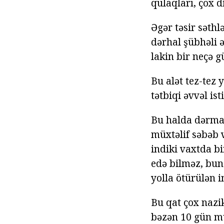
qulaqları, çox 
Əgər təsir səthl
dərhal şübhəli 
lakin bir neçə g
Bu alət tez-tez 
tətbiqi əvvəl is
Bu halda dərma
müxtəlif səbəb v
indiki vaxtda bi
edə bilməz, bun
yolla ötürülən i
Bu qat çox nazik
bəzən 10 gün müd