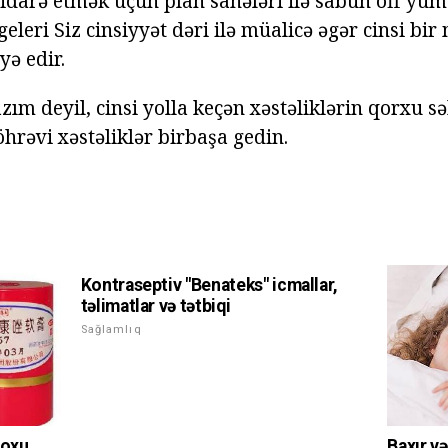
 idarə etmək üçün plan sahələri ilə sabun off yum
leri Siz cinsiyyət dəri ilə müalicə əgər cinsi bi
yə edir.
azım deyil, cinsi yolla keçən xəstəliklərin qorxu 
hrəvi xəstəliklər birbaşa gedin.
Kontraseptiv "Benateks" icmallar,
təlimatlar və tətbiqi
Sağlamlıq
 oxu
Baxır və