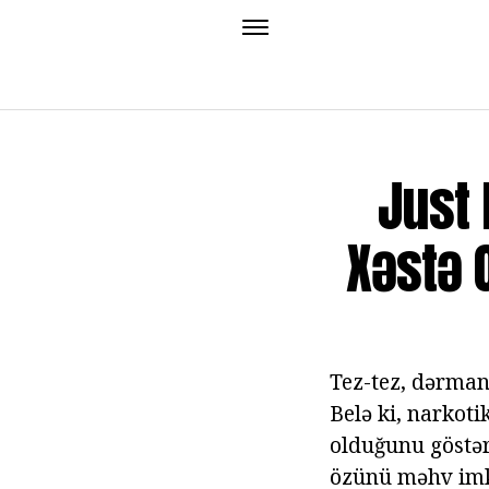
Just 
Xəstə 
Tez-tez, dərman 
Belə ki, narkoti
olduğunu göstər
özünü məhv imk