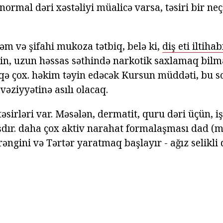
ormal dəri xəstəliyi müalicə varsa, təsiri bir ne
m və şifahi mukoza tətbiq, belə ki,
diş eti iltiha
kin, uzun həssas səthində narkotik saxlamaq bilmə
qə çox. həkim təyin edəcək Kursun müddəti, bu 
 vəziyyətinə asılı olacaq.
əsirləri var. Məsələn, dermatit, quru dəri üçün, 
şdır. daha çox aktiv narahat formalaşması dad (
əngini və Tərtər yaratmaq başlayır - ağız selikli 