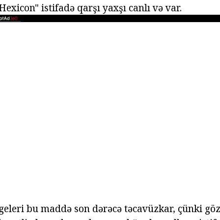
Hexicon" istifadə qarşı yaxşı canlı və var.
eleri bu maddə son dərəcə təcavüzkar, çünki göz