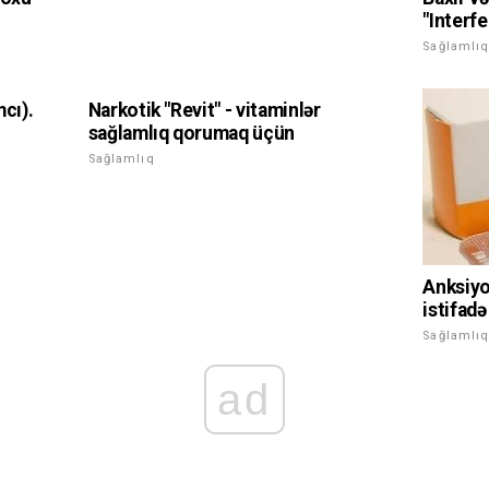
"Interfe
Sağlamlı
cı).
Narkotik "Revit" - vitaminlər
sağlamlıq qorumaq üçün
Sağlamlıq
Anksiyo
istifadə
Sağlamlı
ad