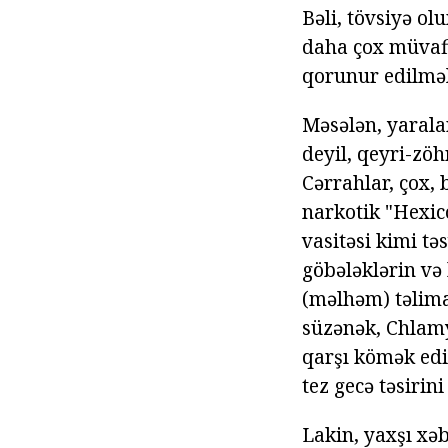
Bəli, tövsiyə ol
daha çox müvafi
qorunur edilməl
Məsələn, yaralar
deyil, qeyri-zöh
Cərrahlar, çox,
narkotik "Hexic
vasitəsi kimi tə
göbələklərin və 
(məlhəm) təlimat
süzənək, Chlamy
qarşı kömək edir
tez gecə təsirin
Lakin, yaxşı xəb