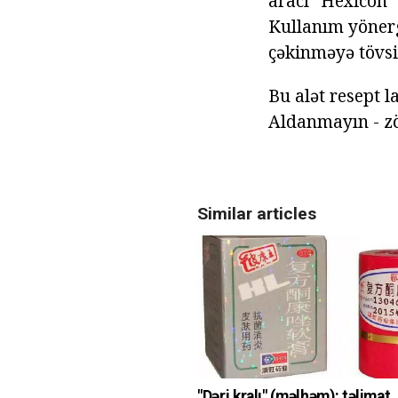
aracı "Hexicon"
Kullanım yönerge
çəkinməyə tövsi
Bu alət resept l
Aldanmayın - zö
Similar articles
"Dəri kralı" (məlhəm): təlimat,