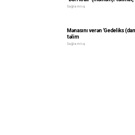
Sağlamlıq
Mənasını verən 'Gedeliks (dam
təlim
Sağlamlıq