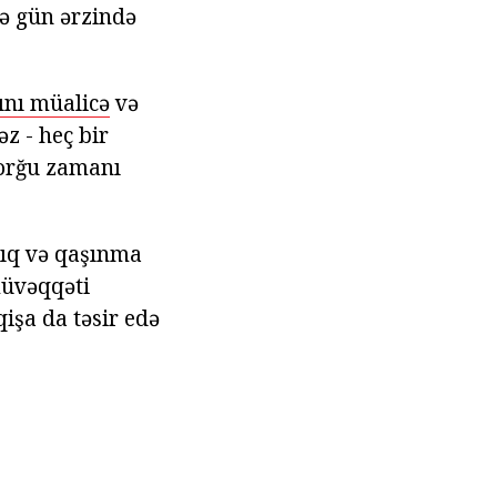
çə gün ərzində
bını müalicə
və
z - heç bir
sorğu zamanı
işıq və qaşınma
müvəqqəti
qişa da təsir edə