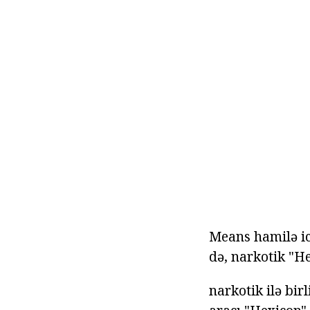
Means hamilə ica
də, narkotik "H
narkotik ilə bir