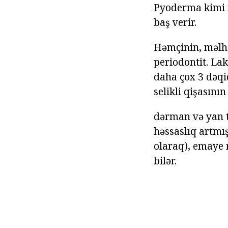
Pyoderma kimi n
baş verir.
Həmçinin, məlhə
periodontit. La
daha çox 3 dəqi
selikli qişasının
dərman və yan t
həssaslıq artmı
olaraq), emaye r
bilər.