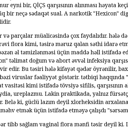
unur eyni bir, QİÇS qarşısının alınması həyata keçi
q bir neçə sədaqət sual. A narkotik "Hexicon" di
idir.
 və parçalar müalicəsində çox faydalıdır. hələ də
rəvi flora kimi, təsirə məruz qalan səthi idarə et
 bəzən əl təmizlənməsi üçün maddə həll istifadə ed
on" təlimat doğum və abort əvvəl infeksiya qarşıs
svir edir. Bu təsiri hələ kifayət qədər öyrənilir, b
bəzi viruslar fəaliyyət göstərir. tətbiqi haqqında
 vasitəsi kimi istifadə tövsiyə sifilis, qarşısının 
dia, ureplazmu. Lakin praktikada, yalnız fürsətç
. Belə ki, güclü lazım deyil xlorheksidin arxalana
i məhv etmək üçün istifadə etməyə çalışdı "sərsəml
ər tibb sağlam vaginal flora mənfi təsir deyil ki. 