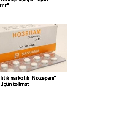
ron"
q
litik narkotik "Nozepam"
 üçün təlimat
q