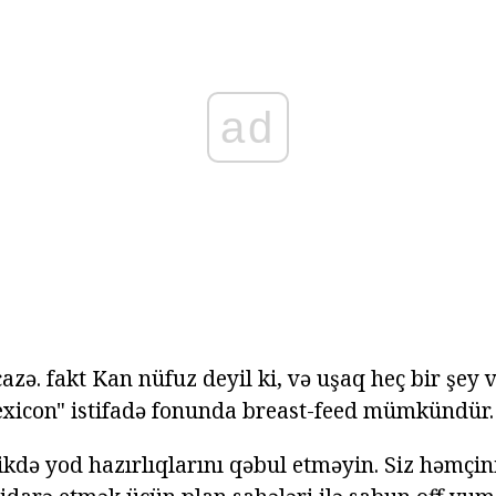
ad
zə. fakt Kan nüfuz deyil ki, və uşaq heç bir şey 
exicon" istifadə fonunda breast-feed mümkündür.
likdə yod hazırlıqlarını qəbul etməyin. Siz həmçin