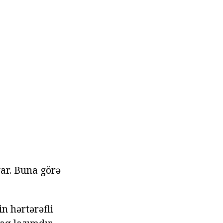
var. Buna görə
in hərtərəfli