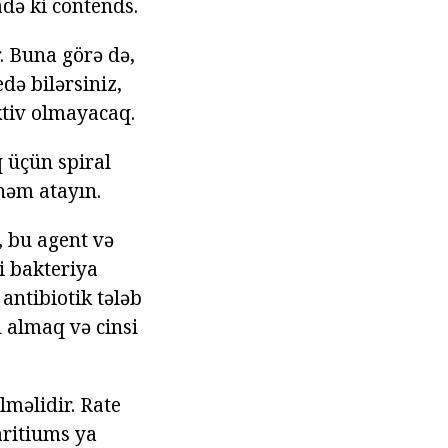
adə ki contends.
r. Buna görə də,
də bilərsiniz,
ktiv olmayacaq.
q üçün spiral
lhəm atayın.
 bu agent və
i bakteriya
 antibiotik tələb
ı almaq və cinsi
lməlidir. Rate
aritiums ya