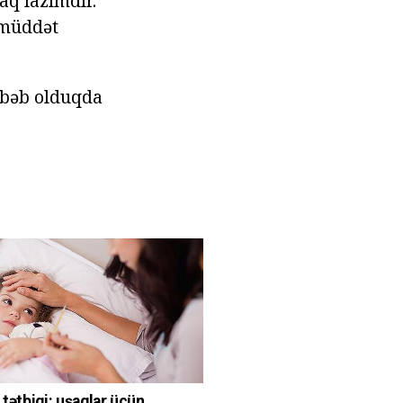
aq lazımdır.
r müddət
səbəb olduqda
 tətbiqi: uşaqlar üçün