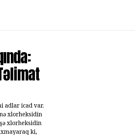
qında:
Təlimat
i adlar icad var.
hnə xlorheksidin
işə xlorheksidin
axmayaraq ki,