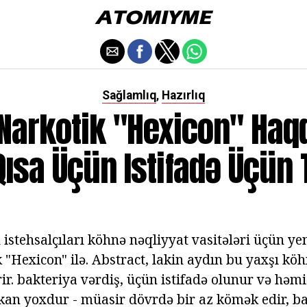
Sağlamlıq
Hazırlıq
,
Narkotik "Hexicon" Haq
Qısa Üçün Istifadə Üçün 
istehsalçıları köhnə nəqliyyat vasitələri üçün yen
k "Hexicon" ilə. Abstract, lakin aydın bu yaxşı kö
ir. bakteriya vərdiş, üçün istifadə olunur və həm
an yoxdur - müasir dövrdə bir az kömək edir, b