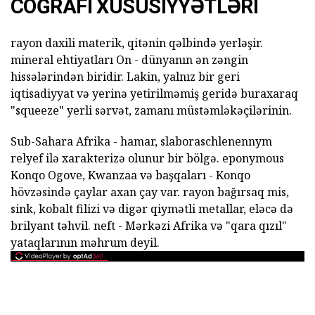
COĞRAFI XÜSUSIYYƏTLƏRI
rayon daxili materik, qitənin qəlbində yerləşir.
mineral ehtiyatları On - dünyanın ən zəngin
hissələrindən biridir. Lakin, yalnız bir geri
iqtisadiyyat və yerinə yetirilməmiş geridə buraxaraq
"squeeze" yerli sərvət, zamanı müstəmləkəçilərinin.
Sub-Sahara Afrika - hamar, slaboraschlenennym
relyef ilə xarakterizə olunur bir bölgə. eponymous
Konqo Ogove, Kwanzaa və başqaları - Konqo
hövzəsində çaylar axan çay var. rayon bağırsaq mis,
sink, kobalt filizi və digər qiymətli metallar, eləcə də
brilyant təhvil. neft - Mərkəzi Afrika və "qara qızıl"
yataqlarının məhrum deyil.