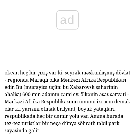
ad
okean heç bir çıxış var ki, seyrək məskunlaşmış dövlət
- regionda Maraqlı ölkə Mərkəzi Afrika Respublikası
edir. Bu (müqayisə üçün: bu Xabarovsk şəhərinin
əhalisi) 600 min adamın cəmi ev. ölkənin əsas sərvəti -
Mərkəzi Afrika Respublikasının ümumi ixracın demək
olar ki, yarısını etmək brilyant, böyük yataqları.
respublikada heç bir dəmir yolu var. Amma burada
tez-tez turistlər bir neçə dünya şöhrətli təbii park
sayəsində gəlir.