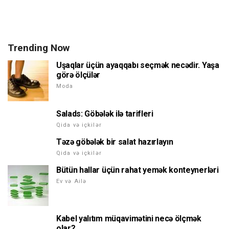
Trending Now
Uşaqlar üçün ayaqqabı seçmək necədir. Yaşa
görə ölçülər
Moda
Salads: Göbələk ilə tarifleri
Qida və içkilər
Təzə göbələk bir salat hazırlayın
Qida və içkilər
Bütün hallar üçün rahat yemək konteynerləri
Ev və Ailə
Kabel yalıtım müqavimətini necə ölçmək
olar?