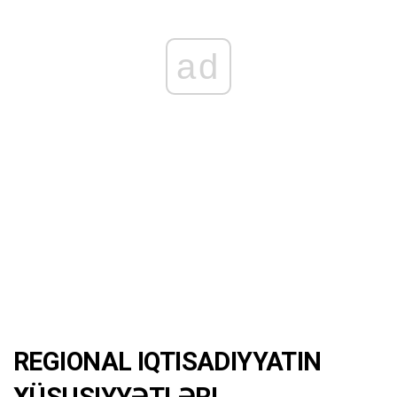
ad
REGIONAL IQTISADIYYATIN
XÜSUSIYYƏTLƏRI