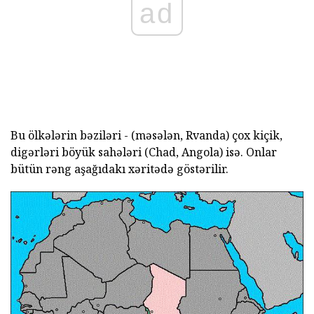
ad
Bu ölkələrin bəziləri - (məsələn, Rvanda) çox kiçik,
digərləri böyük sahələri (Chad, Angola) isə. Onlar
bütün rəng aşağıdakı xəritədə göstərilir.