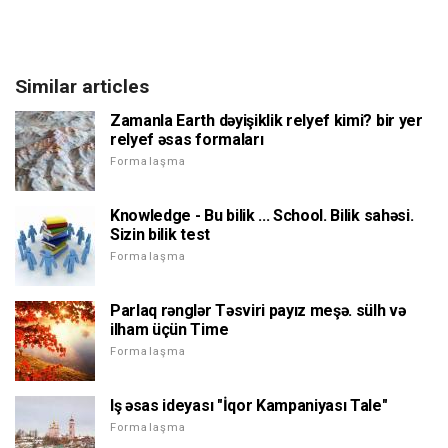
Similar articles
Zamanla Earth dəyişiklik relyef kimi? bir yer
relyef əsas formaları
Formalaşma
Knowledge - Bu bilik ... School. Bilik sahəsi.
Sizin bilik test
Formalaşma
Parlaq rənglər Təsviri payız meşə. sülh və
ilham üçün Time
Formalaşma
Iş əsas ideyası "İqor Kampaniyası Tale"
Formalaşma