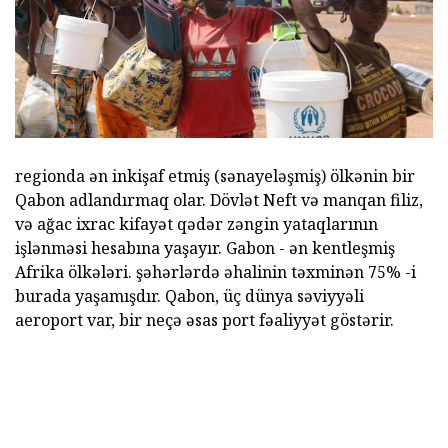
regionda ən inkişaf etmiş (sənayeləşmiş) ölkənin bir
Qabon adlandırmaq olar. Dövlət Neft və manqan filiz,
və ağac ixrac kifayət qədər zəngin yataqlarının
işlənməsi hesabına yaşayır. Gabon - ən kentleşmiş
Afrika ölkələri. şəhərlərdə əhalinin təxminən 75% -i
burada yaşamışdır. Qabon, üç dünya səviyyəli
aeroport var, bir neçə əsas port fəaliyyət göstərir.