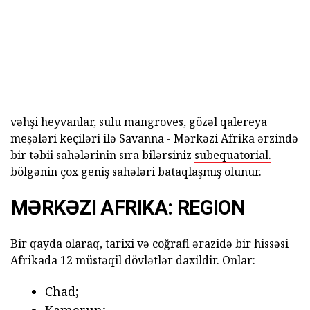
vəhşi heyvanlar, sulu mangroves, gözəl qalereya
meşələri keçiləri ilə Savanna - Mərkəzi Afrika ərzində
bir təbii sahələrinin sıra bilərsiniz
subequatorial.
bölgənin çox geniş sahələri bataqlaşmış olunur.
MƏRKƏZI AFRIKA: REGION
Bir qayda olaraq, tarixi və coğrafi ərazidə bir hissəsi
Afrikada 12 müstəqil dövlətlər daxildir. Onlar:
Chad;