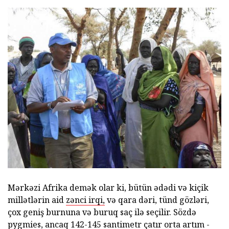
Mərkəzi Afrika demək olar ki, bütün ədədi və kiçik
millətlərin aid
zənci irqi,
və qara dəri, tünd gözləri,
çox geniş burnuna və buruq saç ilə seçilir. Sözdə
pygmies, ancaq 142-145 santimetr çatır orta artım -