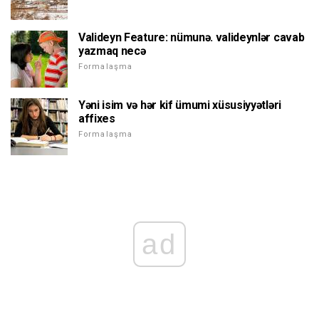
Valideyn Feature: nümunə. valideynlər cavab
yazmaq necə
Formalaşma
Yəni isim və hər kif ümumi xüsusiyyətləri
affixes
Formalaşma
ad