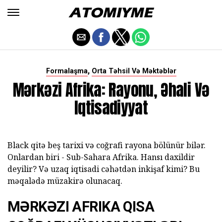
,
Formalaşma
Orta Təhsil Və Məktəblər
Mərkəzi Afrika: Rayonu, Əhali Və
Iqtisadiyyat
Black qitə beş tarixi və coğrafi rayona bölünür bilər.
Onlardan biri - Sub-Sahara Afrika. Hansı daxildir
deyilir? Və uzaq iqtisadi cəhətdən inkişaf kimi? Bu
məqalədə müzakirə olunacaq.
MƏRKƏZI AFRIKA QISA