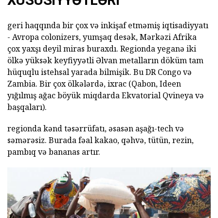
geri haqqında bir çox və inkişaf etməmiş iqtisadiyyatı
- Avropa colonizers, yumşaq desək, Mərkəzi Afrika
çox yaxşı deyil miras buraxdı. Regionda yeganə iki
ölkə yüksək keyfiyyətli Əlvan metalların döküm tam
hüquqlu istehsal yarada bilmişik. Bu DR Congo və
Zambia. Bir çox ölkələrdə, ixrac (Qabon, Ideen
yığılmış ağac böyük miqdarda Ekvatorial Qvineya və
başqaları).
regionda kənd təsərrüfatı, əsasən aşağı-tech və
səmərəsiz. Burada fəal kakao, qəhvə, tütün, rezin,
pambıq və bananas artır.