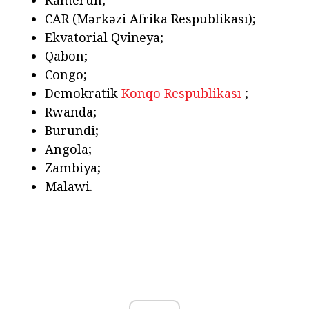
Kamerun;
CAR (Mərkəzi Afrika Respublikası);
Ekvatorial Qvineya;
Qabon;
Congo;
Demokratik
Konqo Respublikası
;
Rwanda;
Burundi;
Angola;
Zambiya;
Malawi.