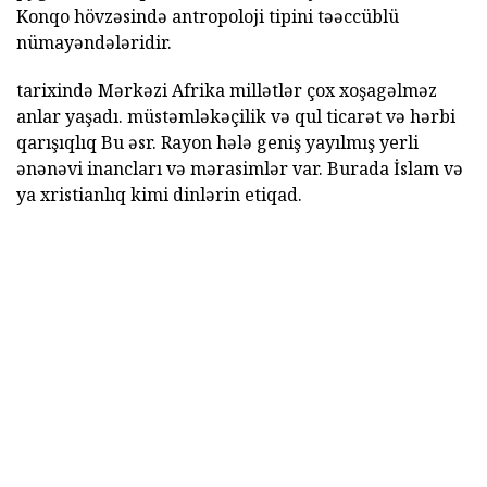
Konqo hövzəsində antropoloji tipini təəccüblü
nümayəndələridir.
tarixində Mərkəzi Afrika millətlər çox xoşagəlməz
anlar yaşadı. müstəmləkəçilik və qul ticarət və hərbi
qarışıqlıq Bu əsr. Rayon hələ geniş yayılmış yerli
ənənəvi inancları və mərasimlər var. Burada İslam və
ya xristianlıq kimi dinlərin etiqad.