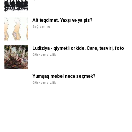
Ait təqdimat. Yaxşı və ya pis?
Sağlamlıq
Ludiziya - qiymətli orkide. Care, təsviri, foto
Görkəmsizlik
Yumşaq mebel necə seçmək?
Görkəmsizlik