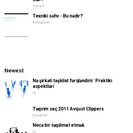
Təhsil:
Texniki səhv - Bu nədir?
Kompüter
Newest
Nə şirkəti təşkilat fərqləndirir: Praktiki
aspektləri
Iş
Təqvim saç 2011 Avqust Clippers
Gözəllik
Necə bir təqdimat etmək
Iş