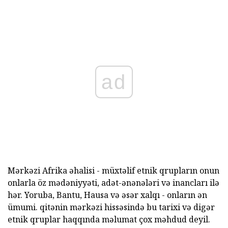
ad
Mərkəzi Afrika əhalisi - müxtəlif etnik qrupların onun
onlarla öz mədəniyyəti, adət-ənənələri və inancları ilə
hər. Yoruba, Bantu, Hausa və əsər xalqı - onların ən
ümumi. qitənin mərkəzi hissəsində bu tarixi və digər
etnik qruplar haqqında məlumat çox məhdud deyil.