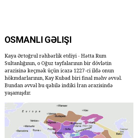
OSMANLI GƏLIŞI
Kaya Ərtoğrul rəhbərlik etdiyi - Hətta Rum
Sultanlığının, o Oğuz tayfalarının bir dövlətin
ərazisinə keçmək üçün icazə 1227-ci ildə onun
hökmdarlarının, Kay Kubad biri final məhv əvvəl.
Bundan əvvəl bu qəbilə indiki İran ərazisində
yaşamışdır.