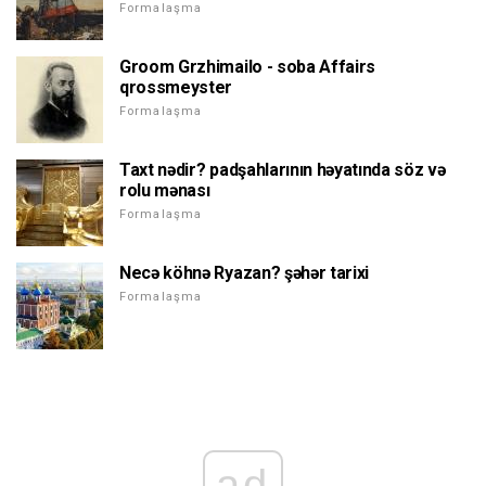
Formalaşma
Groom Grzhimailo - soba Affairs
qrossmeyster
Formalaşma
Taxt nədir? padşahlarının həyatında söz və
rolu mənası
Formalaşma
Necə köhnə Ryazan? şəhər tarixi
Formalaşma
ad