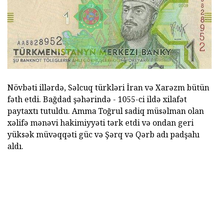
Növbəti illərdə, Səlcuq türkləri İran və Xarəzm bütün
fəth etdi. Bağdad şəhərində - 1055-ci ildə xilafət
paytaxtı tutuldu. Amma Toğrul sadiq müsəlman olan
xəlifə mənəvi hakimiyyəti tərk etdi və ondan geri
yüksək müvəqqəti güc və Şərq və Qərb adı padşahı
aldı.