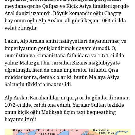
meydana qərbə Qafqaz və Kiçik Asiya limitləri şərqdə
Aral dənizi uzanırdı. Böyük komandir oğlu Chagry
bəy onun oğlu Alp Arslan, ali gücü keçən 1063-ci ildə
vəfat etmişdir.
Lakin, Alp Arslan əmisi nailiyyətləri dayandırmaq və
imperiyasının genişləndirmək davam etmədi. O,
Gürcüstan və Ermənistana fəth idarə və 1071-ci ildə
yalnız Malazgirt bir sarsıdıcı Bizans məğlubiyyətə
uğratmışdı, həm də onun imperator tutuldu. Qısa
müddət sonra, demək olar ki, bütün Malaya Aziya
Səlcuqlu türklərə məxsus idi.
Alp Arslan Karahanlılar'ın qarşı ordu göndərdi zaman
1072-ci ildə, cəhdi ona edildi. Yaralar Sultan tezliklə
onun kiçik oğlu Məlikşah üçün taxt bequeathing
həyatını itirdi.