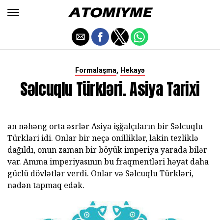
,
Formalaşma
Hekayə
Səlcuqlu Türkləri. Asiya Tarixi
ən nəhəng orta əsrlər Asiya işğalçıların bir Səlcuqlu
Türkləri idi. Onlar bir neçə onilliklər, lakin tezliklə
dağıldı, onun zaman bir böyük imperiya yarada bilər
var. Amma imperiyasının bu fraqmentləri həyat daha
güclü dövlətlər verdi. Onlar və Səlcuqlu Türkləri,
nədən tapmaq edək.