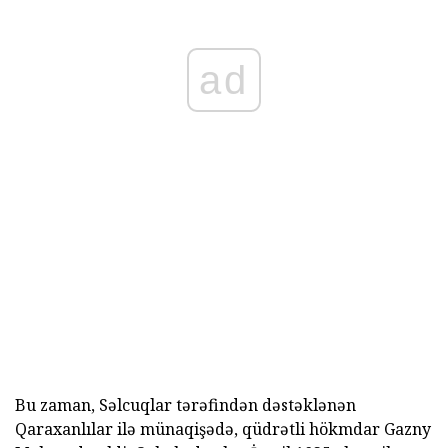
ad
Bu zaman, Səlcuqlar tərəfindən dəstəklənən
Qaraxanlılar ilə münaqişədə, qüdrətli hökmdar Gazny