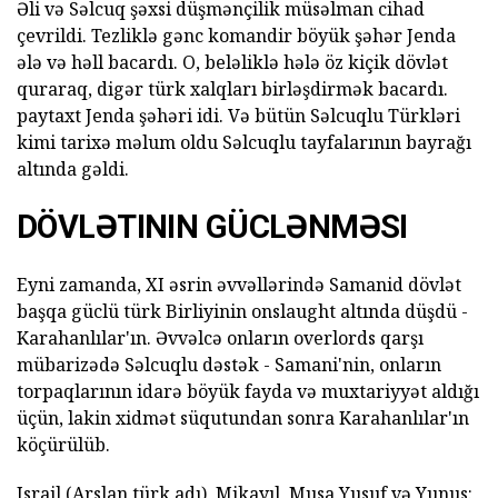
Əli və Səlcuq şəxsi düşmənçilik müsəlman cihad
çevrildi. Tezliklə gənc komandir böyük şəhər Jenda
ələ və həll bacardı. O, beləliklə hələ öz kiçik dövlət
quraraq, digər türk xalqları birləşdirmək bacardı.
paytaxt Jenda şəhəri idi. Və bütün Səlcuqlu Türkləri
kimi tarixə məlum oldu Səlcuqlu tayfalarının bayrağı
altında gəldi.
DÖVLƏTININ GÜCLƏNMƏSI
Eyni zamanda, XI əsrin əvvəllərində Samanid dövlət
başqa güclü türk Birliyinin onslaught altında düşdü -
Karahanlılar'ın. Əvvəlcə onların overlords qarşı
mübarizədə Səlcuqlu dəstək - Samani'nin, onların
torpaqlarının idarə böyük fayda və muxtariyyət aldığı
üçün, lakin xidmət süqutundan sonra Karahanlılar'ın
köçürülüb.
Israil (Arslan türk adı), Mikayıl, Musa Yusuf və Yunus: