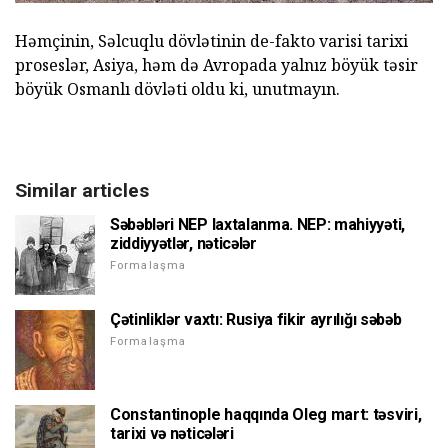
Həmçinin, Səlcuqlu dövlətinin de-fakto varisi tarixi
proseslər, Asiya, həm də Avropada yalnız böyük təsir
böyük Osmanlı dövləti oldu ki, unutmayın.
Similar articles
Səbəbləri NEP laxtalanma. NEP: mahiyyəti,
ziddiyyətlər, nəticələr
Formalaşma
Çətinliklər vaxtı: Rusiya fikir ayrılığı səbəb
Formalaşma
Constantinople haqqında Oleg mart: təsviri,
tarixi və nəticələri