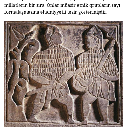
millətlərin bir sıra: Onlar müasir etnik qrupların sayı
formalaşmasına əhəmiyyətli təsir göstərmişdir.