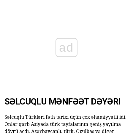
ad
SƏLCUQLU MƏNFƏƏT DƏYƏRI
Səlcuqlu Türkləri fəth tarixi üçün çox əhəmiyyətli idi.
Onlar qərb Asiyada türk tayfalarının geniş yayılma
dövrü açdı. Azərbaycanlı, türk, Qızılbaş və digər