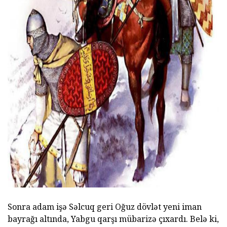
ad
Sonra adam işə Səlcuq geri Oğuz dövlət yeni iman
bayrağı altında, Yabgu qarşı mübarizə çıxardı. Belə ki,