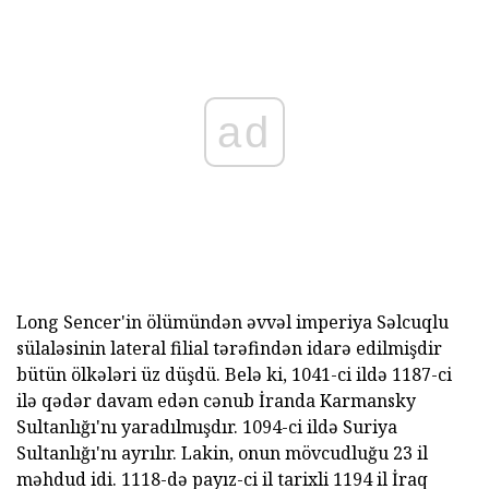
ad
Long Sencer'in ölümündən əvvəl imperiya Səlcuqlu
sülaləsinin lateral filial tərəfindən idarə edilmişdir
bütün ölkələri üz düşdü. Belə ki, 1041-ci ildə 1187-ci
ilə qədər davam edən cənub İranda Karmansky
Sultanlığı'nı yaradılmışdır. 1094-ci ildə Suriya
Sultanlığı'nı ayrılır. Lakin, onun mövcudluğu 23 il
məhdud idi. 1118-də payız-ci il tarixli 1194 il İraq