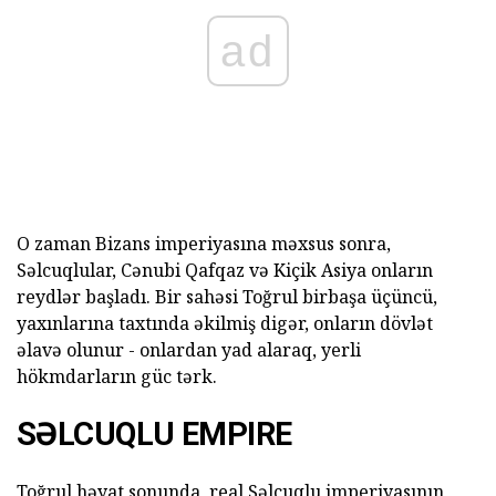
ad
O zaman Bizans imperiyasına məxsus sonra,
Səlcuqlular, Cənubi Qafqaz və Kiçik Asiya onların
reydlər başladı. Bir sahəsi Toğrul birbaşa üçüncü,
yaxınlarına taxtında əkilmiş digər, onların dövlət
əlavə olunur - onlardan yad alaraq, yerli
hökmdarların güc tərk.
SƏLCUQLU EMPIRE
Toğrul həyat sonunda, real Səlcuqlu imperiyasının