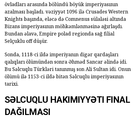
övladları arasında bölündü böyük imperiyasının
azalması başladı. vəziyyət 1096 ilə Crusades Western
Knights başında, eləcə də Comnenus sülaləsi altında
Bizans imperiyasının möhkəmlənməsinə ağırlaşdı.
Bundan əlavə, Empire polad regionda sağ filial
Selçuklu off düşür.
Sonda, 1118-ci ildə imperiyanın digər qardaşları
qalıqları ölümündən sonra Əhməd Sancar əlində idi.
Bu Səlcuqlu Türkləri tanınmış son Ali Sultan idi. Onun
ölümü ilə 1153-ci ildə bitən Səlcuqlu imperiyasının
tarixi.
SƏLCUQLU HAKIMIYYƏTI FINAL
DAĞILMASI