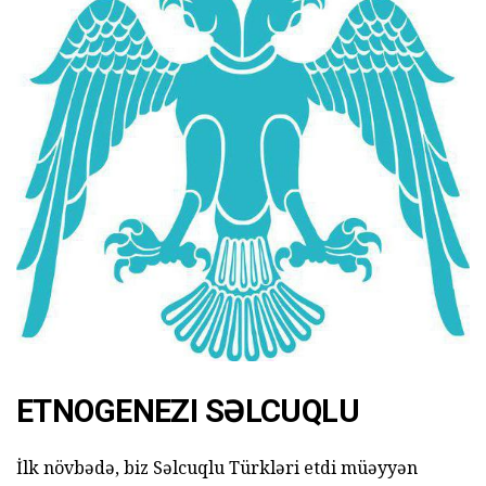
ETNOGENEZI SƏLCUQLU
İlk növbədə, biz Səlcuqlu Türkləri etdi müəyyən