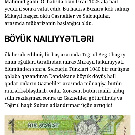
Mahmud gəldi. O, həbsdə olan İsrail 1025 ələ nail
yeddi il sonra vəfat edib. Bu hadisə Buxara kök salmış
Mikayıl başçısı oldu Gazneliler və Səlcuqlular,
arasında mübarizənin başlanğıcı oldu.
BÖYÜK NAILIYYƏTLƏRI
ilk hesab edilmişdir baş arasında Toğrul Beg Chagry, -
onun oğulları tərəfindən miras Mikayıl hakimiyyəti
ölümündən sonra. Səlcuqlu Türkləri 1040 bir sürüşmə
qələbə qazandıran Dandakane böyük döyüş həll
qədər onların Gazneliler arasında münaqişə bütün
mürəkkəbləşdirib. onlar Xorasan bütün malik aldıq
sülh razılaşması sonra üz Gazneliler götürülmüş və
Toğrul haqlı Sultan adlandırmaq üçün artıq idi.