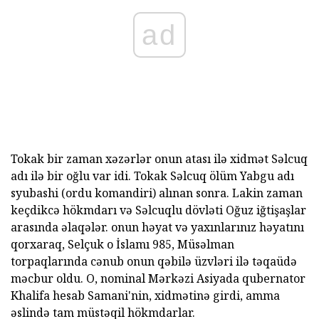
ad
Tokak bir zaman xəzərlər onun atası ilə xidmət Səlcuq
adı ilə bir oğlu var idi. Tokak Səlcuq ölüm Yabgu adı
syubashi (ordu komandiri) alınan sonra. Lakin zaman
keçdikcə hökmdarı və Səlcuqlu dövləti Oğuz iğtişaşlar
arasında əlaqələr. onun həyat və yaxınlarınız həyatını
qorxaraq, Selçuk o İslamı 985, Müsəlman
torpaqlarında cənub onun qəbilə üzvləri ilə təqaüdə
məcbur oldu. O, nominal Mərkəzi Asiyada qubernator
Khalifa hesab Samani'nin, xidmətinə girdi, amma
əslində tam müstəqil hökmdarlar.