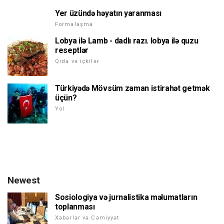
Yer üzündə həyatın yaranması
Formalaşma
Lobya ilə Lamb - dadlı razı. lobya ilə quzu
reseptlər
Qida və içkilər
Türkiyədə Mövsüm zaman istirahət getmək
üçün?
Yol
Newest
Sosiologiya və jurnalistika məlumatların
toplanması
Xəbərlər və Cəmiyyət