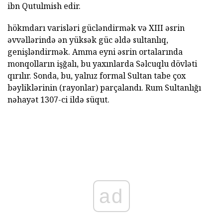
ibn Qutulmish edir.
hökmdarı varisləri gücləndirmək və XIII əsrin
əvvəllərində ən yüksək güc əldə sultanlıq,
genişləndirmək. Amma eyni əsrin ortalarında
monqolların işğalı, bu yaxınlarda Səlcuqlu dövləti
qırılır. Sonda, bu, yalnız formal Sultan tabe çox
bəyliklərinin (rayonlar) parçalandı. Rum Sultanlığı
nəhayət 1307-ci ildə süqut.
ad