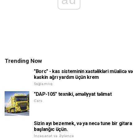
Trending Now
"Borc" - kas sisteminin xəstəlikləri müalicə və
kəskin ağrı yardım üçün krem
Sağlamlıq
"DAP-105" texniki, əməliyyat təlimat
Cars
Sizin ayı bezemek, və ya necə tune bir gitara
başlanğıc üçün.
İncəsənət və Əyləncə