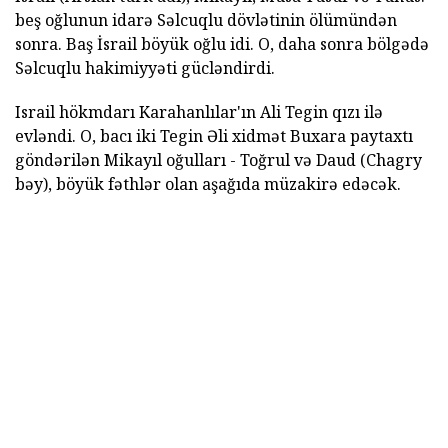
beş oğlunun idarə Səlcuqlu dövlətinin ölümündən
sonra. Baş İsrail böyük oğlu idi. O, daha sonra bölgədə
Səlcuqlu hakimiyyəti gücləndirdi.
Israil hökmdarı Karahanlılar'ın Ali Tegin qızı ilə
evləndi. O, bacı iki Tegin Əli xidmət Buxara paytaxtı
göndərilən Mikayıl oğulları - Toğrul və Daud (Chagry
bəy), böyük fəthlər olan aşağıda müzakirə edəcək.