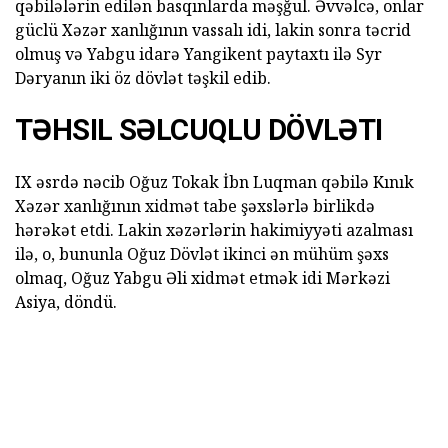
qəbilələrin edilən basqınlarda məşğul. Əvvəlcə, onlar
güclü Xəzər xanlığının vassalı idi, lakin sonra təcrid
olmuş və Yabgu idarə Yangikent paytaxtı ilə Syr
Dəryanın iki öz dövlət təşkil edib.
TƏHSIL SƏLCUQLU DÖVLƏTI
IX əsrdə nəcib Oğuz Tokak İbn Luqman qəbilə Kınık
Xəzər xanlığının xidmət tabe şəxslərlə birlikdə
hərəkət etdi. Lakin xəzərlərin hakimiyyəti azalması
ilə, o, bununla Oğuz Dövlət ikinci ən mühüm şəxs
olmaq, Oğuz Yabgu Əli xidmət etmək idi Mərkəzi
Asiya, döndü.