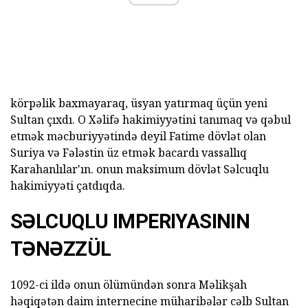
körpəlik baxmayaraq, üsyan yatırmaq üçün yeni
Sultan çıxdı. O Xəlifə hakimiyyətini tanımaq və qəbul
etmək məcburiyyətində deyil Fatime dövlət olan
Suriya və Fələstin üz etmək bacardı vassallıq
Karahanlılar'ın. onun maksimum dövlət Səlcuqlu
hakimiyyəti çatdıqda.
SƏLCUQLU IMPERIYASININ
TƏNƏZZÜL
1092-ci ildə onun ölümündən sonra Məlikşah
həqiqətən daim internecine müharibələr cəlb Sultan