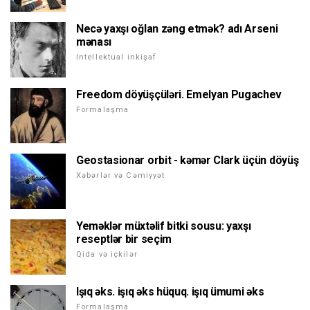
Necə yaxşı oğlan zəng etmək? adı Arseni
mənası
Intellektual inkişaf
Freedom döyüşçüləri. Emelyan Pugachev
Formalaşma
Geostasionar orbit - kəmər Clark üçün döyüş
Xəbərlər və Cəmiyyət
Yeməklər müxtəlif bitki sousu: yaxşı
reseptlər bir seçim
Qida və içkilər
Işıq əks. işıq əks hüquq. işıq ümumi əks
Formalaşma