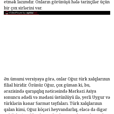
etmək lazımdır. Onların görünüşü hələ tarixçilər üçün
bir çox sirlərini var.
Ən ümumi versiyaya görə, onlar Oğuz türk xalqlarının
filial biridir. Özünüz Oğuz, çox güman ki, bu,
ərazisində qarışıqlıq nəticəsində Mərkəzi Asiya
sonuncu ədədi və mədəni üstünlüyü ilə, yerli Uygur və
türklərin kənar Sarmat tayfaları. Türk xalqlarının
qalan kimi, Oğuz köçəri heyvandarlıq, eləcə də digər