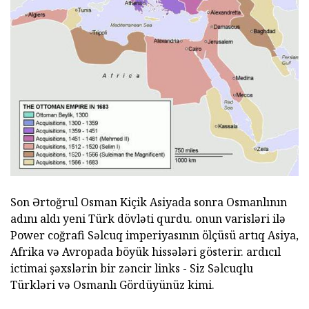
Son Ərtoğrul Osman Kiçik Asiyada sonra Osmanlının
adını aldı yeni Türk dövləti qurdu. onun varisləri ilə
Power coğrafi Səlcuq imperiyasının ölçüsü artıq Asiya,
Afrika və Avropada böyük hissələri gösterir. ardıcıl
ictimai şəxslərin bir zəncir links - Siz Səlcuqlu
Türkləri və Osmanlı Gördüyünüz kimi.