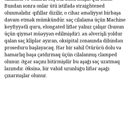
Bundan sonra onlar ütü istifadə straightened
olunmalıdır. qıfıllar dizilir, o cihaz əməliyyat birbaşa
davam etmək mümkündür. saç cilalama üçün Machine
keyfiyyətli quru, elongated liflər yalnız çalışır (bunun
üçün qiymət müəyyən edilmişdir). ən əlverişli yoldur
qalan saç kliplər ayıran, oksipital zonasında dibindən
proseduru başlayacaq. Hər bir sahil Ötürücü dolu və
hamarlıq başa çatdırmaq üçün cilalanmış clamped
olunur. Əgər saçını bitirmişdir bu aşağı saç uzatmaq
lazımdır. Əksinə, bir vahid uzunluğu liflər aşağı
çıxarmışlar olunur.