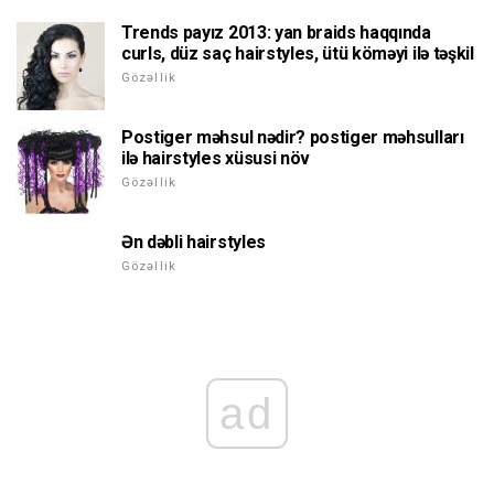
Trends payız 2013: yan braids haqqında
curls, düz saç hairstyles, ütü köməyi ilə təşkil
Gözəllik
Postiger məhsul nədir? postiger məhsulları
ilə hairstyles xüsusi növ
Gözəllik
Ən dəbli hairstyles
Gözəllik
ad