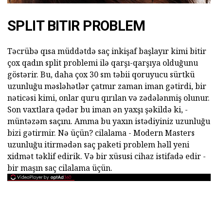
SPLIT BITIR PROBLEM
Təcrübə qısa müddətdə saç inkişaf başlayır kimi bitir
çox qadın split problemi ilə qarşı-qarşıya olduğunu
göstərir. Bu, daha çox 30 sm təbii qoruyucu sürtkü
uzunluğu məsləhətlər çatmır zaman iman gətirdi, bir
nəticəsi kimi, onlar quru qırılan və zədələnmiş olunur.
Son vaxtlara qədər bu iman ən yaxşı şəkildə ki, -
müntəzəm saçını. Amma bu yaxın istədiyiniz uzunluğu
bizi gətirmir. Nə üçün? cilalama - Modern Masters
uzunluğu itirmədən saç paketi problem həll yeni
xidmət təklif edirik. Və bir xüsusi cihaz istifadə edir -
bir maşın saç cilalama üçün.