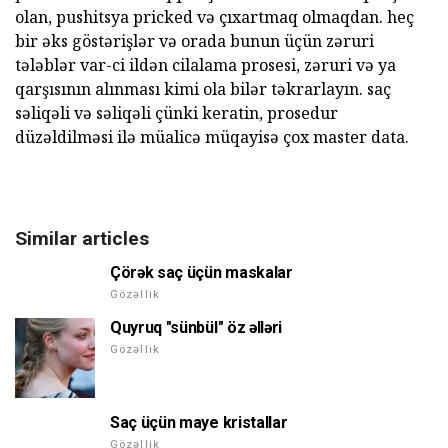
olan, pushitsya pricked və çıxartmaq olmaqdan. heç
bir əks göstərişlər və orada bunun üçün zəruri
tələblər var-ci ildən cilalama prosesi, zəruri və ya
qarşısının alınması kimi ola bilər təkrarlayın. saç
səliqəli və səliqəli çünki keratin, prosedur
düzəldilməsi ilə müalicə müqayisə çox master data.
Similar articles
Çörək saç üçün maskalar
Gözəllik
Quyruq "sünbül" öz əlləri
Gözəllik
Saç üçün maye kristallar
Gözəllik