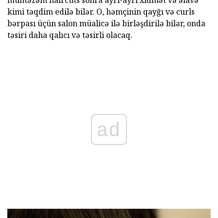
kimi təqdim edilə bilər. O, həmçinin qayğı və curls
bərpası üçün salon müalicə ilə birləşdirilə bilər, onda
təsiri daha qalıcı və təsirli olacaq.
ad