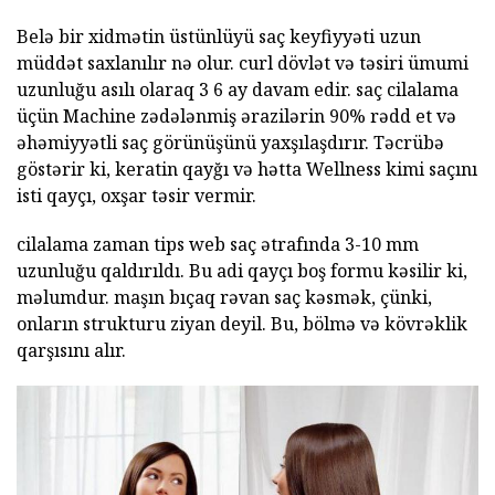
Belə bir xidmətin üstünlüyü saç keyfiyyəti uzun
müddət saxlanılır nə olur. curl dövlət və təsiri ümumi
uzunluğu asılı olaraq 3 6 ay davam edir. saç cilalama
üçün Machine zədələnmiş ərazilərin 90% rədd et və
əhəmiyyətli saç görünüşünü yaxşılaşdırır. Təcrübə
göstərir ki, keratin qayğı və hətta Wellness kimi saçını
isti qayçı, oxşar təsir vermir.
cilalama zaman tips web saç ətrafında 3-10 mm
uzunluğu qaldırıldı. Bu adi qayçı boş formu kəsilir ki,
məlumdur. maşın bıçaq rəvan saç kəsmək, çünki,
onların strukturu ziyan deyil. Bu, bölmə və kövrəklik
qarşısını alır.