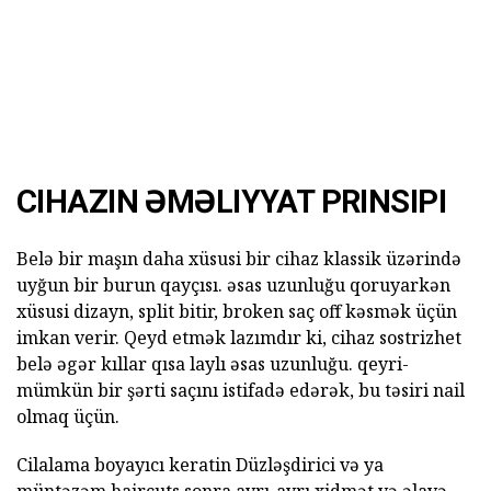
CIHAZIN ƏMƏLIYYAT PRINSIPI
Belə bir maşın daha xüsusi bir cihaz klassik üzərində
uyğun bir burun qayçısı. əsas uzunluğu qoruyarkən
xüsusi dizayn, split bitir, broken saç off kəsmək üçün
imkan verir. Qeyd etmək lazımdır ki, cihaz sostrizhet
belə əgər kıllar qısa laylı əsas uzunluğu. qeyri-
mümkün bir şərti saçını istifadə edərək, bu təsiri nail
olmaq üçün.
Cilalama boyayıcı keratin Düzləşdirici və ya
müntəzəm haircuts sonra ayrı-ayrı xidmət və əlavə