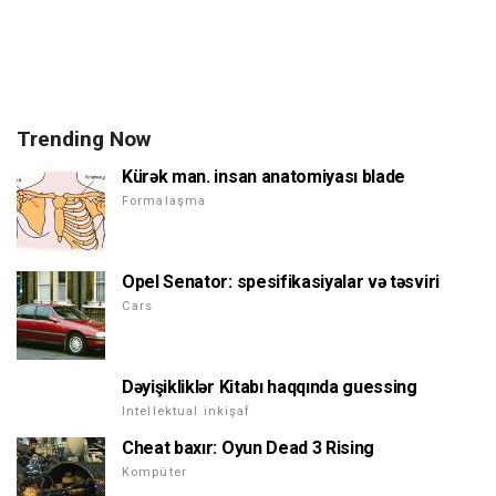
Trending Now
Kürək man. insan anatomiyası blade
Formalaşma
Opel Senator: spesifikasiyalar və təsviri
Cars
Dəyişikliklər Kitabı haqqında guessing
Intellektual inkişaf
Cheat baxır: Oyun Dead 3 Rising
Kompüter