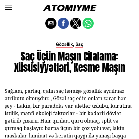
,
Gözəllik
Saç
Saç Üçün Maşın Cilalama:
Xüsusiyyətləri, Kesme Maşın
Sağlam, parlaq, qalın saç həmişə gözəllik ayrılmaz
atributu olmuşdur. , Gözəl saç edir, onları zərər hər
şey - Lakin, bir paradoks var. alətlər üslubu, kurutma
istilik, mənfi ekoloji faktorlar - bir kədərli dövlət
gətirib çıxarır. Hair qırılan, quru olmaq, split və
qırmaq başlayır. bərpa üçün bir çox yolu var, lakin
maskalar, laminat və keratin qayğı ilə yanaşı başqa