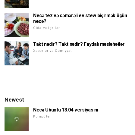
Necə tez və səmərəli ev stew bişirmək üçün
necə?
Qida və içkilər
Takt nədir? Takt nədir? Faydalı məsləhətlər
Xəbərlər və Cəmiyyət
Newest
Necə Ubuntu 13.04 versiyasını
Kompüter