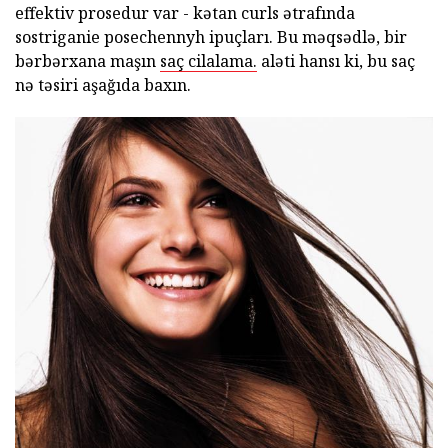
effektiv prosedur var - kətan curls ətrafında
sostriganie posechennyh ipuçları. Bu məqsədlə, bir
bərbərxana maşın
saç cilalama.
aləti hansı ki, bu saç
nə təsiri aşağıda baxın.