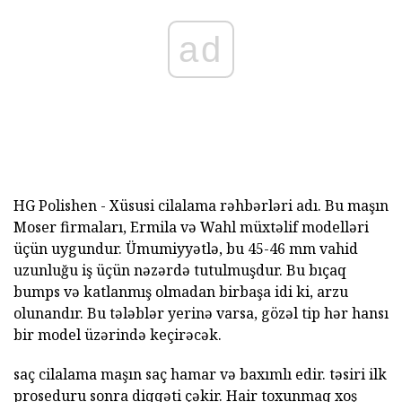
ad
HG Polishen - Xüsusi cilalama rəhbərləri adı. Bu maşın
Moser firmaları, Ermila və Wahl müxtəlif modelləri
üçün uygundur. Ümumiyyətlə, bu 45-46 mm vahid
uzunluğu iş üçün nəzərdə tutulmuşdur. Bu bıçaq
bumps və katlanmış olmadan birbaşa idi ki, arzu
olunandır. Bu tələblər yerinə varsa, gözəl tip hər hansı
bir model üzərində keçirəcək.
saç cilalama maşın saç hamar və baxımlı edir. təsiri ilk
proseduru sonra diqqəti çəkir. Hair toxunmaq xoş