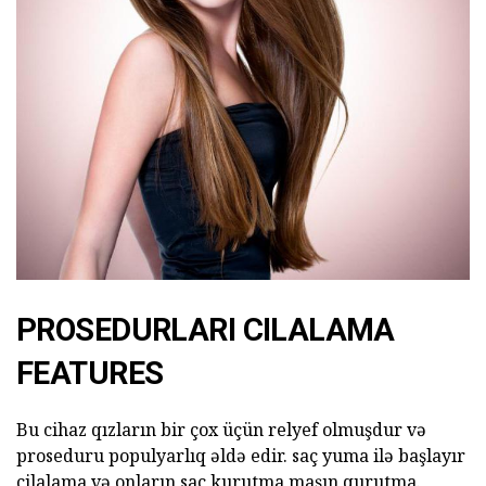
PROSEDURLARI CILALAMA
FEATURES
Bu cihaz qızların bir çox üçün relyef olmuşdur və
proseduru populyarlıq əldə edir. saç yuma ilə başlayır
cilalama və onların saç kurutma maşın qurutma.