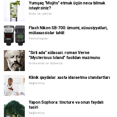
Yumşaq "Mojito" etmək üçün necə bilmək
istəyirsiniz?
Qida və içkilər
Flash Nikon SB-700: ümumi, xüsusiyyətləri,
mütəxəssislər təhlil
Texnologiya
"Sirli ada" xülasəsi. roman Verne
"Mysterious Island" fəsildən məzmunu
İncəsənət və Əyləncə
Klinik qaydalar. xəstə idarəetmə standartları
Sağlamlıq
Yapon Sophora: tincture və onun faydalı
təsiri
Sağlamlıq