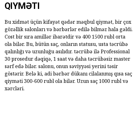
QIYMƏTI
Bu xidmət üçün kifayət qədər məqbul qiymət, bir çox
gözəllik salonları və bərbərlər edilə bilməz hala gəldi.
Cost bir sıra amillər ibarətdir və 400 1500 rubl orta
ola bilər. Bu, bütün saç, onların statusu, usta təcrübə
qalınlığı və uzunluğu asılıdır. təcrübə ilə Professional
30 prosedur dəqiqə, 1 saat və daha təcrübəsiz master
sərf edə bilər. salonu, onun səviyyəsi yerini təsir
göstərir. Belə ki, adi bərbər dükanı cilalanmış qısa saç
qiyməti 300-600 rubl ola bilər. Uzun saç 1000 rubl və
xərcləri.