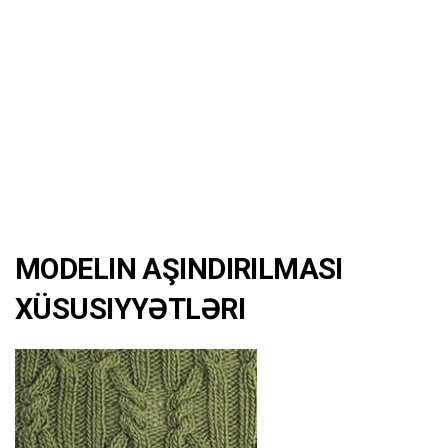
MODELIN AŞINDIRILMASI
XÜSUSIYYƏTLƏRI