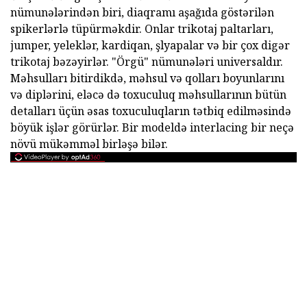
nümunələrindən biri, diaqramı aşağıda göstərilən
spikerlərlə tüpürməkdir. Onlar trikotaj paltarları,
jumper, yeleklər, kardiqan, şlyapalar və bir çox digər
trikotaj bəzəyirlər. "Örgü" nümunələri universaldır.
Məhsulları bitirdikdə, məhsul və qolları boyunlarını
və diplərini, eləcə də toxuculuq məhsullarının bütün
detalları üçün əsas toxuculuqların tətbiq edilməsində
böyük işlər görürlər. Bir modeldə interlacing bir neçə
növü mükəmməl birləşə bilər.