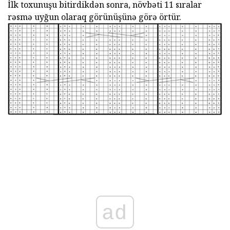
İlk toxunuşu bitirdikdən sonra, növbəti 11 sıralar
rəsmə uyğun olaraq görünüşünə görə örtür.
ad