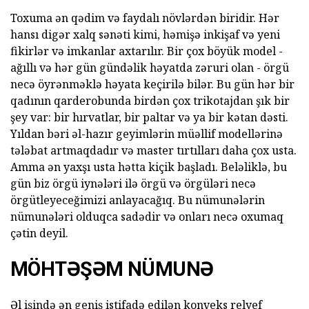
Toxuma ən qədim və faydalı növlərdən biridir. Hər
hansı digər xalq sənəti kimi, həmişə inkişaf və yeni
fikirlər və imkanlar axtarılır. Bir çox böyük model -
ağıllı və hər gün gündəlik həyatda zəruri olan - örgü
necə öyrənməklə həyata keçirilə bilər. Bu gün hər bir
qadının qarderobunda birdən çox trikotajdan şık bir
şey var: bir hırvatlar, bir paltar və ya bir kətan dəsti.
Yıldan bəri əl-hazır geyimlərin müəllif modellərinə
tələbat artmaqdadır və master tırtılları daha çox usta.
Amma ən yaxşı usta hətta kiçik başladı. Beləliklə, bu
gün biz örgü iynələri ilə örgü və örgüləri necə
örgütleyeceğimizi anlayacağıq. Bu nümunələrin
nümunələri olduqca sadədir və onları necə oxumaq
çətin deyil.
MÖHTƏŞƏM NÜMUNƏ
Əl işində ən geniş istifadə edilən konveks relyef