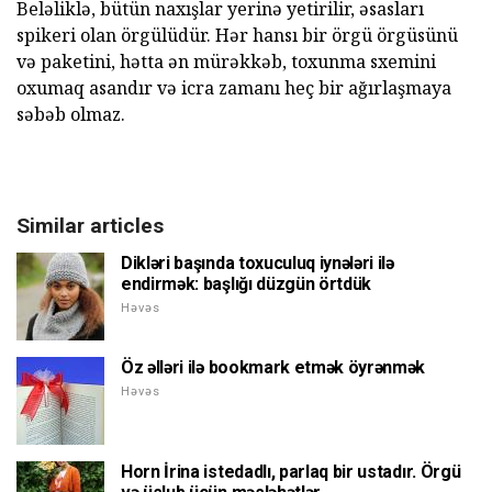
Beləliklə, bütün naxışlar yerinə yetirilir, əsasları
spikeri olan örgülüdür. Hər hansı bir örgü örgüsünü
və paketini, hətta ən mürəkkəb, toxunma sxemini
oxumaq asandır və icra zamanı heç bir ağırlaşmaya
səbəb olmaz.
Similar articles
Dikləri başında toxuculuq iynələri ilə
endirmək: başlığı düzgün örtdük
Həvəs
Öz əlləri ilə bookmark etmək öyrənmək
Həvəs
Horn İrina istedadlı, parlaq bir ustadır. Örgü