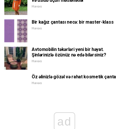
və üslub üçün məsləhətlər
Həvəs
Bir kağız çantası necə: bir master-klass
Həvəs
Avtomobilin təkərləri yeni bir həyat.
Şinlərinizlə özünüz nə edə bilərsiniz?
Həvəs
Öz əlinizlə gözəl və rahat kosmetik çanta
Həvəs
ad