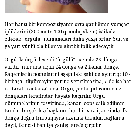
Hər hansı bir kompozisiyanın orta qatılığının yumşaq
ipliklərini (300 metr, 100 qramlıq skein) istifadə
edərək "örgülü" nümunələri daha yaxşı örtür. Yün və
ya yarı yünlü ola bilər və akrilik iplik edəcəyik.
Örgü ilə örgü desenli "örgülü" sxemdə 26 döngə
vardır: nümunə üçün 24 döngə və 2 kənar döngə.
Rəqəmlərin nöqtələrini aşağıdakı şəkildə ayırırıq: 10 -
birbaşa "tüpürcəyin" yerinə yetirilməsinə, 7-də isə hər
iki tərəfin arka səthinə. Örgü, çanta qutusunun üz
döngələri tərəfindən həyata keçirilir. Örgü
nümunələrinin təsvirində, kənar loops cəlb edilmir.
Bunlar bu şəkildə bağlanır: hər bir sıra içərisində ilk
döngə doğru trikotaj iynə üzərinə tökülür, bağlama
deyil, ikincisi həmişə yanlış tərəfə çırpılır.