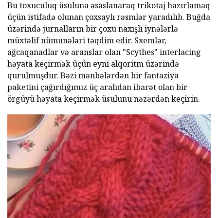
Bu toxuculuq üsuluna əsaslanaraq trikotaj hazırlamaq
üçün istifadə olunan çoxsaylı rəsmlər yaradılıb. Buğda
üzərində jurnalların bir çoxu naxışlı iynələrlə
müxtəlif nümunələri təqdim edir. Sxemlər,
ağcaqanadlar və aranslar olan "Scythes" interlacing
həyata keçirmək üçün eyni alqoritm üzərində
qurulmuşdur. Bəzi mənbələrdən bir fantaziya
paketini çağırdığımız üç aralıdan ibarət olan bir
örgüyü həyata keçirmək üsulunu nəzərdən keçirin.