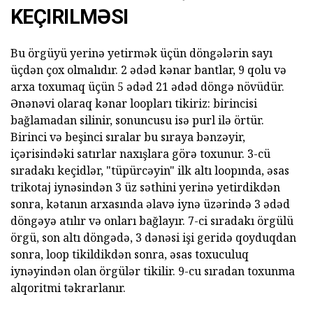
KEÇIRILMƏSI
Bu örgüyü yerinə yetirmək üçün döngələrin sayı
üçdən çox olmalıdır. 2 ədəd kənar bantlar, 9 qolu və
arxa toxumaq üçün 5 ədəd 21 ədəd döngə növüdür.
Ənənəvi olaraq kənar loopları tikiriz: birincisi
bağlamadan silinir, sonuncusu isə purl ilə örtür.
Birinci və beşinci sıralar bu sıraya bənzəyir,
içərisindəki satırlar naxışlara görə toxunur. 3-cü
sıradakı keçidlər, "tüpürcəyin" ilk altı loopında, əsas
trikotaj iynəsindən 3 üz səthini yerinə yetirdikdən
sonra, kətanın arxasında əlavə iynə üzərində 3 ədəd
döngəyə atılır və onları bağlayır. 7-ci sıradakı örgülü
örgü, son altı döngədə, 3 dənəsi işi geridə qoyduqdan
sonra, loop tikildikdən sonra, əsas toxuculuq
iynəyindən olan örgülər tikilir. 9-cu sıradan toxunma
alqoritmi təkrarlanır.