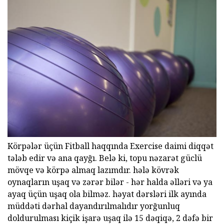
Körpələr üçün Fitball haqqında Exercise daimi diqqət
tələb edir və ana qayğı. Belə ki, topu nəzarət güclü
mövqe və körpə almaq lazımdır. hələ kövrək
oynaqların uşaq və zərər bilər - hər halda əlləri və ya
ayaq üçün uşaq ola bilməz. həyat dərsləri ilk ayında
müddəti dərhal dayandırılmalıdır yorğunluq
doldurulması kiçik işarə uşaq ilə 15 dəqiqə, 2 dəfə bir