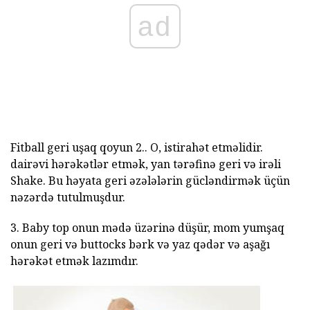
ad
Fitball geri uşaq qoyun 2.. O, istirahət etməlidir.
dairəvi hərəkətlər etmək, yan tərəfinə geri və irəli
Shake. Bu həyata geri əzələlərin gücləndirmək üçün
nəzərdə tutulmuşdur.
3. Baby top onun mədə üzərinə düşür, mom yumşaq
onun geri və buttocks bərk və yaz qədər və aşağı
hərəkət etmək lazımdır.