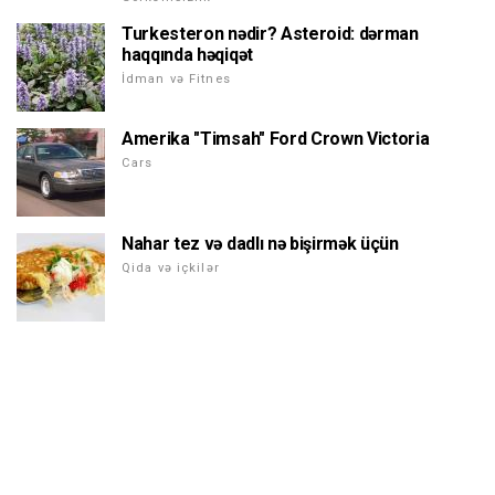
Turkesteron nədir? Asteroid: dərman
haqqında həqiqət
İdman və Fitnes
Amerika "Timsah" Ford Crown Victoria
Cars
Nahar tez və dadlı nə bişirmək üçün
Qida və içkilər