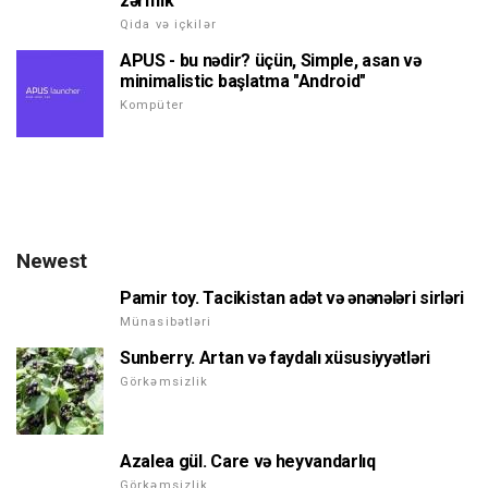
zəriflik
Qida və içkilər
APUS - bu nədir? üçün, Simple, asan və
minimalistic başlatma "Android"
Kompüter
Newest
Pamir toy. Tacikistan adət və ənənələri sirləri
Münasibətləri
Sunberry. Artan və faydalı xüsusiyyətləri
Görkəmsizlik
Azalea gül. Care və heyvandarlıq
Görkəmsizlik