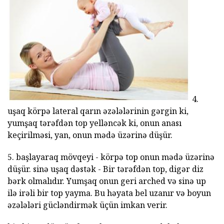
4.
uşaq körpə lateral qarın əzələlərinin gərgin ki,
yumşaq tərəfdən top yelləncək ki, onun anası
keçirilməsi, yan, onun mədə üzərinə düşür.
5. başlayaraq mövqeyi - körpə top onun mədə üzərinə
düşür. sinə uşaq dəstək - Bir tərəfdən top, digər diz
bərk olmalıdır. Yumşaq onun geri arched və sinə up
ilə irəli bir top yayma. Bu həyata bel uzanır və boyun
əzələləri gücləndirmək üçün imkan verir.