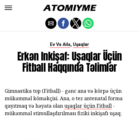
,
Ev Və Ailə
Uşaqlar
Erkən Inkişaf: Uşaqlar Üçün
Fitball Haqqında Təlimlər
Gimnastika top (Fitball) - gənc ana və körpə üçün
mükəmməl köməkçisi. Ana, o tez antenatal forma
qayıtmaq və həyata olan
uşaqlar üçün Fitball
-
mükəmməl stimullaşdırılması fiziki inkişafı uşaq.