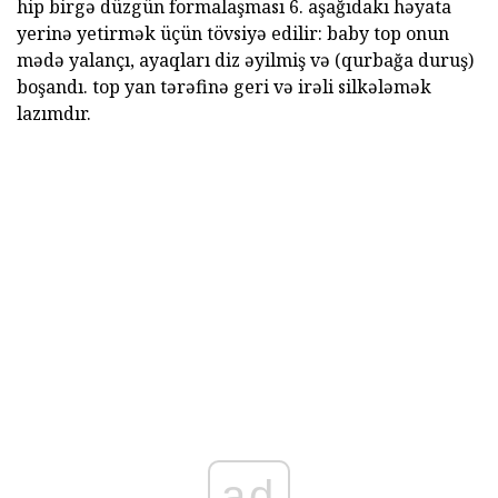
hip birgə düzgün formalaşması 6. aşağıdakı həyata
yerinə yetirmək üçün tövsiyə edilir: baby top onun
mədə yalançı, ayaqları diz əyilmiş və (qurbağa duruş)
boşandı. top yan tərəfinə geri və irəli silkələmək
lazımdır.
ad