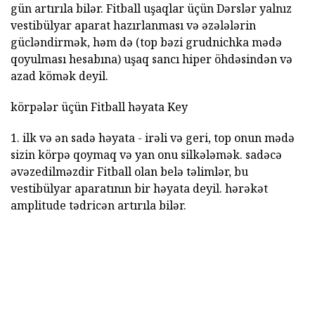
gün artırıla bilər. Fitball uşaqlar üçün Dərslər yalnız
vestibülyar aparat hazırlanması və əzələlərin
gücləndirmək, həm də (top bəzi grudnichka mədə
qoyulması hesabına) uşaq sancı hiper öhdəsindən və
azad kömək deyil.
körpələr üçün Fitball həyata Key
1. ilk və ən sadə həyata - irəli və geri, top onun mədə
sizin körpə qoymaq və yan onu silkələmək. sadəcə
əvəzedilməzdir Fitball olan belə təlimlər, bu
vestibülyar aparatının bir həyata deyil. hərəkət
amplitude tədricən artırıla bilər.