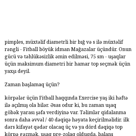
pimples, müxtəlif diametrli bir bığ və s ilə müxtəlif
rəngli - Fitball böyük idman Mağazalar üçündür. Onun
gücü və təhlükəsizlik əmin edilməsi, 75 sm - uşaqlar
üçün maksimum diametri bir hamar top seçmək üçün
yaxşı deyil.
Zaman başlamaq üçün?
körpələr üçün Fitball haqqında Exercise yaş iki həftə
ilə açılmış ola bilər. Əsas odur ki, bu zaman uşaq
göbək yarası şəfa verdiyinə var. Təlimlər qidalanma
sonra daha əvvəl / 40 dəqiqə həyata keçirilməlidir. ilk
dərs kifayət qədər olacaq üç və ya dörd dəqiqə top
körpə gəzmək. uşaq pre-zolaq olduqda, balans