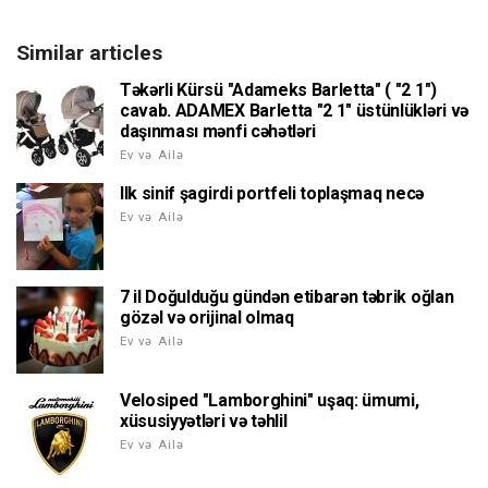
Similar articles
Təkərli Kürsü "Adameks Barletta" ( "2 1")
cavab. ADAMEX Barletta "2 1" üstünlükləri və
daşınması mənfi cəhətləri
Ev və Ailə
Ilk sinif şagirdi portfeli toplaşmaq necə
Ev və Ailə
7 il Doğulduğu gündən etibarən təbrik oğlan
gözəl və orijinal olmaq
Ev və Ailə
Velosiped "Lamborghini" uşaq: ümumi,
xüsusiyyətləri və təhlil
Ev və Ailə