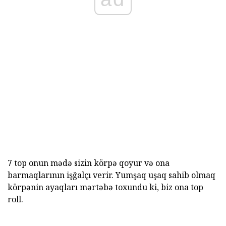
7 top onun mədə sizin körpə qoyur və ona
barmaqlarının işğalçı verir. Yumşaq uşaq sahib olmaq
körpənin ayaqları mərtəbə toxundu ki, biz ona top
roll.