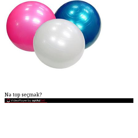
Nə top seçmək?