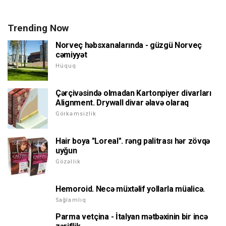
Trending Now
Norveç həbsxanalarında - güzgü Norveç
cəmiyyət
Hüquq
Çərçivəsində olmadan Kartonpiyer divarları
Alignment. Drywall divar əlavə olaraq
Görkəmsizlik
Hair boya "Loreal". rəng palitrası hər zövqə
uyğun
Gözəllik
Hemoroid. Necə müxtəlif yollarla müalicə.
Sağlamlıq
Parma vetçina - İtalyan mətbəxinin bir incə