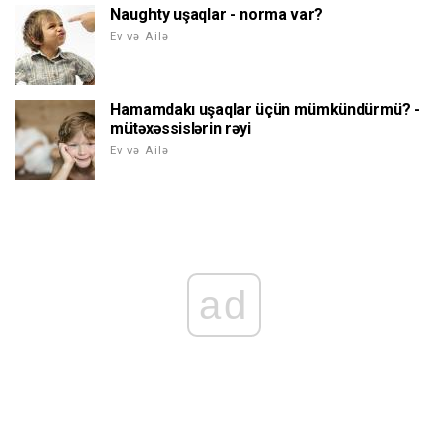
Naughty uşaqlar - norma var?
Ev və Ailə
Hamamdakı uşaqlar üçün mümkündürmü? -
mütəxəssislərin rəyi
Ev və Ailə
ad