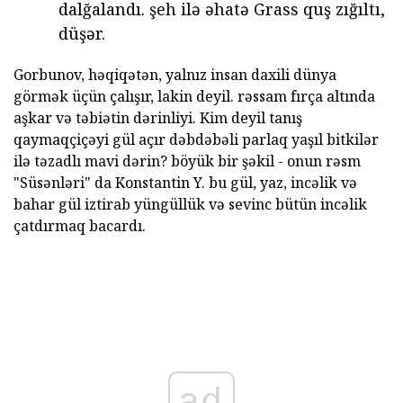
dalğalandı. şeh ilə əhatə Grass quş zığıltı,
düşər.
Gorbunov, həqiqətən, yalnız insan daxili dünya
görmək üçün çalışır, lakin deyil. rəssam fırça altında
aşkar və təbiətin dərinliyi. Kim deyil tanış
qaymaqçiçəyi gül açır dəbdəbəli parlaq yaşıl bitkilər
ilə təzadlı mavi dərin? böyük bir şəkil - onun rəsm
"Süsənləri" da Konstantin Y. bu gül, yaz, incəlik və
bahar gül iztirab yüngüllük və sevinc bütün incəlik
çatdırmaq bacardı.
ad