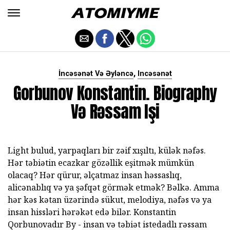
,
İncəsənət Və Əyləncə
Incəsənət
Gorbunov Konstantin. Biography
Və Rəssam Işi
Light bulud, yarpaqları bir zəif xışıltı, külək nəfəs.
Hər təbiətin ecazkar gözəllik eşitmək mümkün
olacaq? Hər qürur, əlçatmaz insan həssaslıq,
alicənablıq və ya şəfqət görmək etmək? Bəlkə. Amma
hər kəs kətan üzərində sükut, melodiya, nəfəs və ya
insan hissləri hərəkət edə bilər. Konstantin
Qorbunovadır By - insan və təbiət istedadlı rəssam