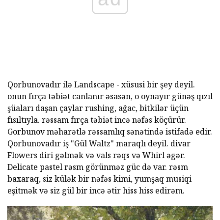
Qorbunovadır ilə Landscape - xüsusi bir şey deyil.
onun fırça təbiət canlanır əsasən, o oynayır günəş qızıl
şüaları daşan çaylar rushing, ağac, bitkilər üçün
fısıltıyla. rəssam fırça təbiət incə nəfəs köçürür.
Gorbunov məharətlə rəssamlıq sənətində istifadə edir.
Qorbunovadır iş "Gül Waltz" maraqlı deyil. divar
Flowers diri gəlmək və vals rəqs və Whirl əgər.
Delicate pastel rəsm görünməz güc də var. rəsm
baxaraq, siz külək bir nəfəs kimi, yumşaq musiqi
eşitmək və siz gül bir incə ətir hiss hiss edirəm.