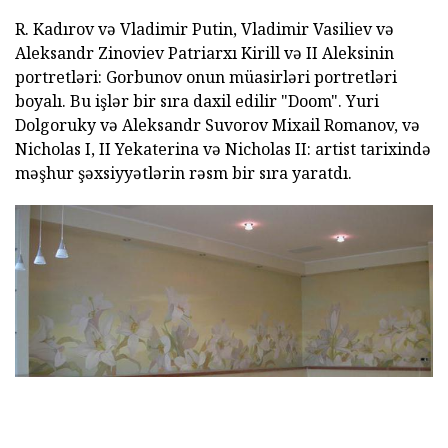
R. Kadırov və Vladimir Putin, Vladimir Vasiliev və
Aleksandr Zinoviev Patriarxı Kirill və II Aleksinin
portretləri: Gorbunov onun müasirləri portretləri
boyalı. Bu işlər bir sıra daxil edilir "Doom". Yuri
Dolgoruky və Aleksandr Suvorov Mixail Romanov, və
Nicholas I, II Yekaterina və Nicholas II: artist tarixində
məşhur şəxsiyyətlərin rəsm bir sıra yaratdı.