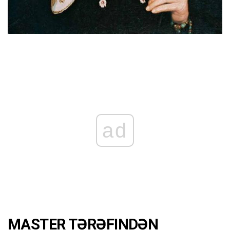
ad
MASTER TƏRƏFINDƏN