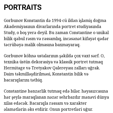
PORTRAITS
Gorbunov Konstantin də 1994-cü ildən işləmiş doğma
Akademiyasının divarlarında portret studiyasında
Study, o boş yerə deyil. Bu zaman Constantine o unikal
bilik qəbul rəsm və rəssamlıq, incəsənət kifayət qədər
təcrübəyə malik olmasına baxmayaraq.
Gorbunov köhnə ustalarının şəkildə çox vaxt sərf. O,
texnika üstün dekorasiya və klassik portret tutmaq
Hermitage və Tretyakov Qalereyası zalları uğrak.
Daim təkmilləşdirilməsi, Konstantin bilik və
bacarıqlarını tətbiq.
Constantine bənzərlik tutmaq edə bilər. həyasızcasına
hər şeylə maraqlanan nəzər sehrbazdır mənəvi dünya
xilas edəcək. Bacarıqla rəssam və xarakter
əlamətlərin əks etdirir. Onun portretləri uğur.