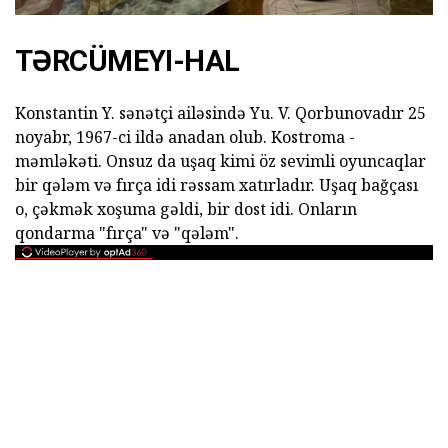
TƏRCÜMEYI-HAL
Konstantin Y. sənətçi ailəsində Yu. V. Qorbunovadır 25
noyabr, 1967-ci ildə anadan olub. Kostroma -
məmləkəti. Onsuz da uşaq kimi öz sevimli oyuncaqlar
bir qələm və fırça idi rəssam xatırladır. Uşaq bağçası
o, çəkmək xoşuma gəldi, bir dost idi. Onların
qondarma "fırça" və "qələm".