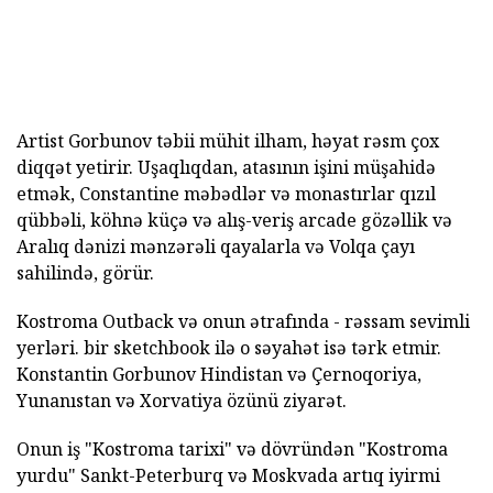
Artist Gorbunov təbii mühit ilham, həyat rəsm çox
diqqət yetirir. Uşaqlıqdan, atasının işini müşahidə
etmək, Constantine məbədlər və monastırlar qızıl
qübbəli, köhnə küçə və alış-veriş arcade gözəllik və
Aralıq dənizi mənzərəli qayalarla və Volqa çayı
sahilində, görür.
Kostroma Outback və onun ətrafında - rəssam sevimli
yerləri. bir sketchbook ilə o səyahət isə tərk etmir.
Konstantin Gorbunov Hindistan və Çernoqoriya,
Yunanıstan və Xorvatiya özünü ziyarət.
Onun iş "Kostroma tarixi" və dövründən "Kostroma
yurdu" Sankt-Peterburq və Moskvada artıq iyirmi