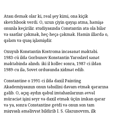
Atası demək olar ki, real şey kimi, ona kiçik
sketchbook verdi. O, uzun çiyin qayışı atma, həmişə
onunla keçirilir. studiyasında Constantin ata ola bilər
və saatlar çəkmək, heç-heçə çəkmək. Həmin illərdə o,
qələm və quaş işləmişdir.
Oxuyub Konstantin Kostroma incəsənət məktəbi.
1983-cü ildə Gorbunov Konstantin Yaroslavl sənət
məktəbində alındı. iki il kollec sonra, 1987-ci ildən
1989-cu ilə, Sovet ordusunda xidmət edib.
Constantine o 1991-ci ildə daxil Painting
Akademiyasının onun təhsilini davam etmək qərarına
gəlib. O, açıq-aydın qəbul imtahanlarının əvvəl
müraciət işini seyr və daxil etmək üçün imkan qərar
və ya, sonra Constantine getdi və onun son tam
miqyaslı əməliyyat bildirib I. S. Glazunovym, ilk