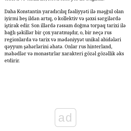
Daha Konstantin yaradıcılıq fəaliyyəti ilə məşğul olan
iyirmi beş ildən artıq, o kollektiv və şəxsi sərgilərdə
iştirak edir. Son illərdə rəssam doğma torpaq tarixi ilə
bağlı şəkillər bir çox yaratmışdır, o, bir neçə rus
regionlarda və tarix və mədəniyyət unikal abidələri
qəyyum şəhərlərini əhatə. Onlar rus hinterland,
məbədlər və monastırlar xarakteri gözəl gözəllik əks
etdirir.
ad