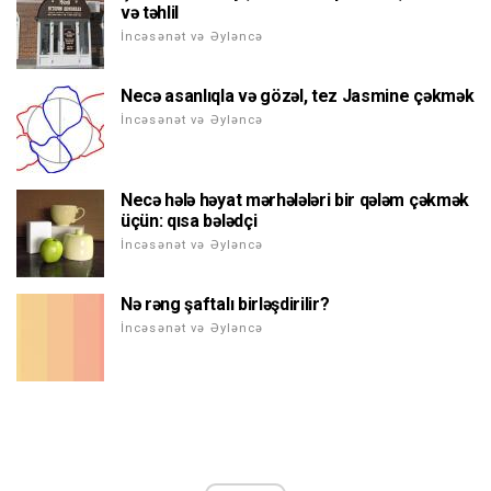
və təhlil
İncəsənət və Əyləncə
Necə asanlıqla və gözəl, tez Jasmine çəkmək
İncəsənət və Əyləncə
Necə hələ həyat mərhələləri bir qələm çəkmək
üçün: qısa bələdçi
İncəsənət və Əyləncə
Nə rəng şaftalı birləşdirilir?
İncəsənət və Əyləncə