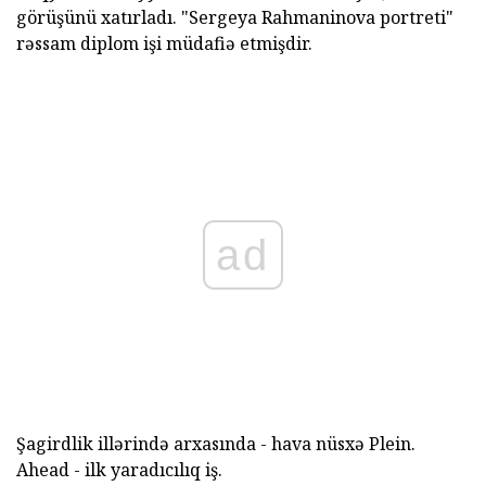
görüşünü xatırladı. "Sergeya Rahmaninova portreti"
rəssam diplom işi müdafiə etmişdir.
ad
Şagirdlik illərində arxasında - hava nüsxə Plein.
Ahead - ilk yaradıcılıq iş.