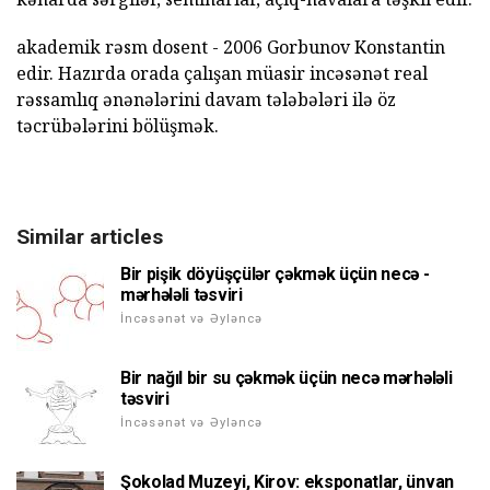
akademik rəsm dosent - 2006 Gorbunov Konstantin
edir. Hazırda orada çalışan müasir incəsənət real
rəssamlıq ənənələrini davam tələbələri ilə öz
təcrübələrini bölüşmək.
Similar articles
Bir pişik döyüşçülər çəkmək üçün necə -
mərhələli təsviri
İncəsənət və Əyləncə
Bir nağıl bir su çəkmək üçün necə mərhələli
təsviri
İncəsənət və Əyləncə
Şokolad Muzeyi, Kirov: eksponatlar, ünvan