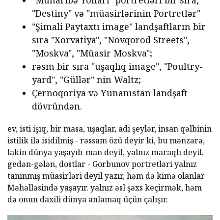
"Müharibə Yolları" portretləri bir sıra,
"Destiny" və "müasirlərinin Portretlər"
"Şimali Paytaxtı image" landşaftların bir
sıra "Xorvatiya", "Novqorod Streets",
"Moskva", "Müasir Moskva";
rəsm bir sıra "uşaqlıq image", "Poultry-
yard", "Güllər" nin Waltz;
Çernoqoriya və Yunanıstan landşaft
dövründən.
ev, isti işıq, bir masa, uşaqlar, adi şeylər, insan qəlbinin
istilik ilə isidilmiş - rəssam özü deyir ki, bu mənzərə,
lakin dünya yaşayıb-man deyil, yalnız maraqlı deyil.
gedən-gələn, dostlar - Gorbunov portretləri yalnız
tanınmış müasirləri deyil yazır, həm də kimə olanlar
Məhəlləsində yaşayır. yalnız əsl şəxs keçirmək, həm
də onun daxili dünya anlamaq üçün çalışır.