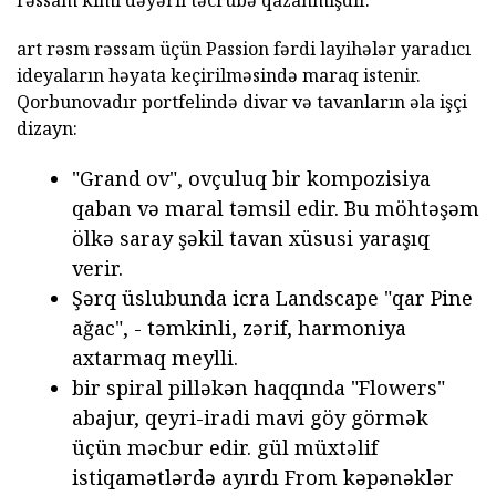
art rəsm rəssam üçün Passion fərdi layihələr yaradıcı
ideyaların həyata keçirilməsində maraq istenir.
Qorbunovadır portfelində divar və tavanların əla işçi
dizayn:
"Grand ov", ovçuluq bir kompozisiya
qaban və maral təmsil edir. Bu möhtəşəm
ölkə saray şəkil tavan xüsusi yaraşıq
verir.
Şərq üslubunda icra Landscape "qar Pine
ağac", - təmkinli, zərif, harmoniya
axtarmaq meylli.
bir spiral pilləkən haqqında "Flowers"
abajur, qeyri-iradi mavi göy görmək
üçün məcbur edir. gül müxtəlif
istiqamətlərdə ayırdı From kəpənəklər