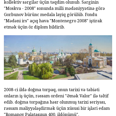
kollektiv sərgilər üçün təqdim olunub. Sərginin
"Moskva - 2008" sonunda milli mədəniyyətinə görə
Gorbunov bürünc medala layiq görülüb. Fondu
"Mədəni irs" açıq hava "Montenegro 2008" iştirak
etmək üçün öz diplom bildirib.
2008-ci ildə doğma torpaq, onun tarixi və təbiəti
onların iş üçün, rəssam ordeni "Əmək Valor" ilə təltif
edib. doğma torpağına həsr olunmuş tarixi seriyası,
rəssam maliyyələşdirmək üçün xüsusi bir işləri edam
"Romanov Palatasının 400. ildönümü".