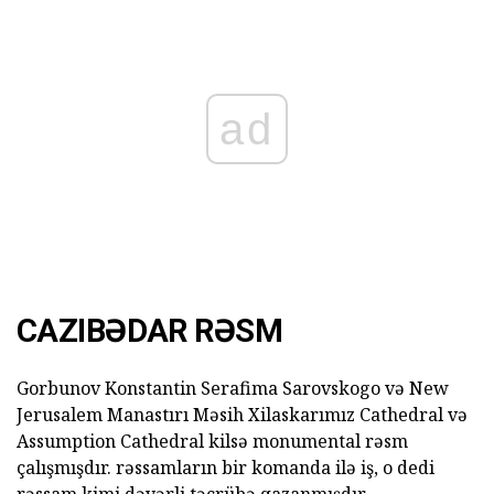
ad
CAZIBƏDAR RƏSM
Gorbunov Konstantin Serafima Sarovskogo və New
Jerusalem Manastırı Məsih Xilaskarımız Cathedral və
Assumption Cathedral kilsə monumental rəsm
çalışmışdır. rəssamların bir komanda ilə iş, o dedi
rəssam kimi dəyərli təcrübə qazanmışdır.