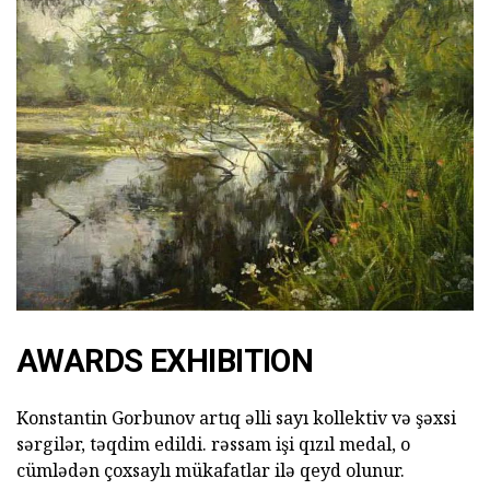
AWARDS EXHIBITION
Konstantin Gorbunov artıq əlli sayı kollektiv və şəxsi
sərgilər, təqdim edildi. rəssam işi qızıl medal, o
cümlədən çoxsaylı mükafatlar ilə qeyd olunur.