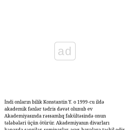
ad
İndi onların bilik Konstantin Y. o 1999-cu ildə
akademik fənlər tədris dəvət olunub ev
Akademiyasında rəssamlıq fakültəsində onun
tələbələri üçün ötürür. Akademiyanın divarları
kənarda sərgilər, seminarlar, açıq-havalara təşkil edir.