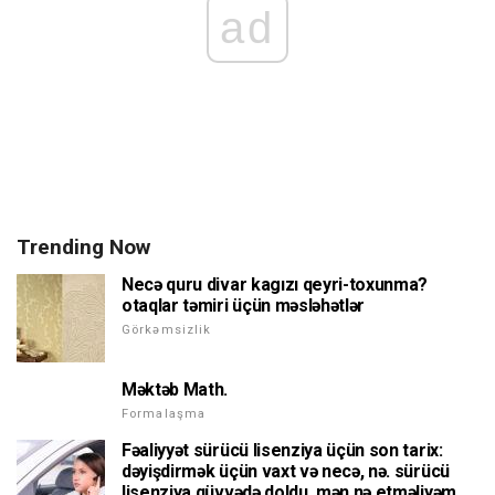
ad
Trending Now
Necə quru divar kagızı qeyri-toxunma?
otaqlar təmiri üçün məsləhətlər
Görkəmsizlik
Məktəb Math.
Formalaşma
Fəaliyyət sürücü lisenziya üçün son tarix:
dəyişdirmək üçün vaxt və necə, nə. sürücü
lisenziya qüvvədə doldu, mən nə etməliyəm