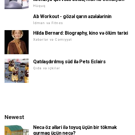
Hüquq
Ab Workout - gözəl qarın əzələlərinin
İdman və Fitnes
Hilda Bernard: Biography, kino və ölüm tarixi
Xəbərlər və Cəmiyyət
Qatılaşdırılmış süd ilə Pets Eclairs
Qida və içkilər
Newest
Necə öz əlləri ilə toyuq üçün bir tökmək
qurmaq üçün necə?