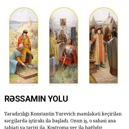
RƏSSAMIN YOLU
Yaradıcılığı Konstantin Yurevich məmləkəti keçirilən
sərgilərdə iştirakı ilə başladı. Onun iş, o sahəsi ana
təbiəti və tarixi ilə, Kostroma yer ilə bağlıdır.