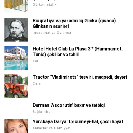
Görkəmsizlik
Bioqrafiya və yaradıcılıq Glinka (qısaca).
Glinkanın əsərləri
İncəsənət və Əyləncə
Hotel Hotel Club La Playa 3 * (Hammamet,
Tunis) şəkillər və təhlil
Yol
Tractor "Vladimirets" təsviri, məqsədi, dəyəri
Cars
Dərman 'Ascorutin' baxır və tətbiqi
Sağlamlıq
Yurskaya Darya: tərcümeyi-hal, şəxsi həyat
Xəbərlər və Cəmiyyət