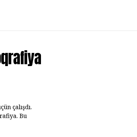
oqrafiya
ün çalışdı.
rafiya. Bu