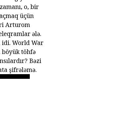
 zamanı, o, bir
ı açmaq üçün
firi Arturom
leqramlar ələ.
l idi. World War
u böyük töhfə
ansılardır? Bəzi
ta şifrələmə.