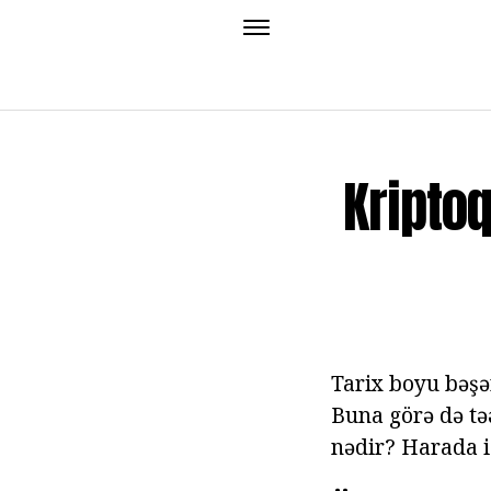
Kriptoq
Tarix boyu bəşə
Buna görə də təə
nədir? Harada i