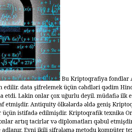
Bu Kriptoqrafiya fondlar 
 edilir. data şifrelemek üçün cəhdləri qədim Hin
etdi. Lakin onlar çox uğurlu deyil. müdafiə ilk e
f etmişdir. Antiquity ölkələrdə əldə geniş Kripto
üçün istifadə edilmişdir. Kriptoqrafik texnika Or
 onlar artıq tacirlər və diplomatları qəbul etmişdir
 adlanır. Eyni ikili şifrələmə metodu kompüter t