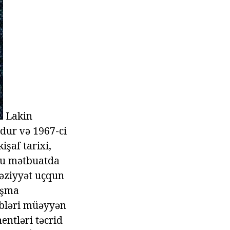
Lakin
dur və 1967-ci
işaf tarixi,
 Bu mətbuatda
vəziyyət uçqun
aşma
əbləri müəyyən
entləri təcrid