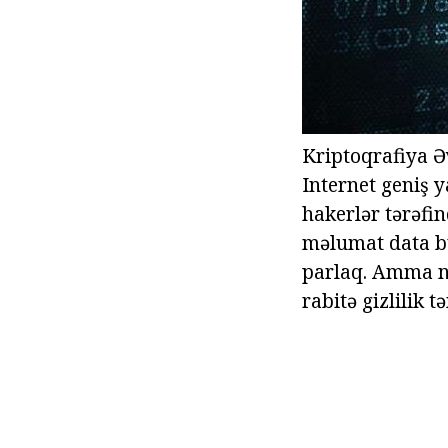
Kriptoqrafiya Əv
Internet geniş y
hakerlər tərəfin
məlumat data büt
parlaq. Amma ni
rabitə gizlilik 