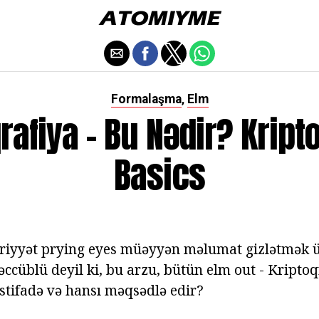
Formalaşma
Elm
,
rafiya - Bu Nədir? Kript
Basics
riyyət prying eyes müəyyən məlumat gizlətmək üç
ccüblü deyil ki, bu arzu, bütün elm out - Kriptoq
stifadə və hansı məqsədlə edir?