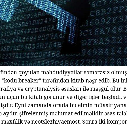
əfindən qoyulan məhdudiyyətlər səmərəsiz olmuş
"kodu breaker" tərəfindən kitab nəşr edib. Bu ink
rafiya və cryptanalysis əsasları ilə məşğul olur.
n üçün bu kitab görünür və digər işlər başladı. 
mişdir. Eyni zamanda orada bu elmin müasir yan
 aydın şifrelenmiş məlumat edilməlidir əsas təl
, məxfilik və neotslezhivaemost. Sonra iki kompon