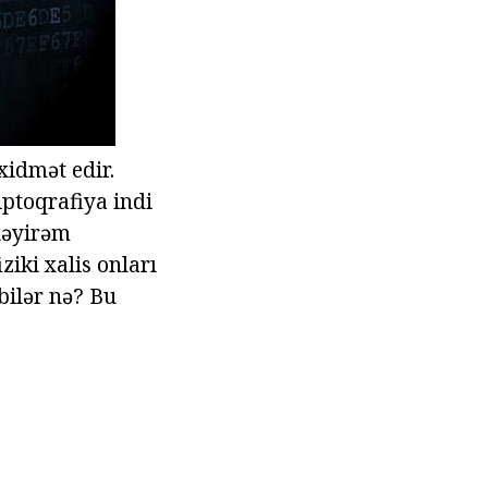
xidmət edir.
iptoqrafiya indi
iləyirəm
iki xalis onları
bilər nə? Bu