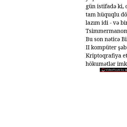
gün istifadə ki,
tam hüquqlu döy
lazım idi - və b
Tsimmermanom AB
Bu son nəticə B
II kompüter şəbə
Kriptoqrafiya et
hökumətlər imka