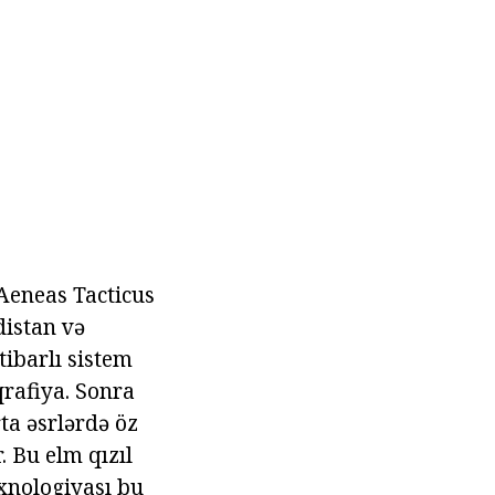
Aeneas Tacticus
distan və
tibarlı sistem
qrafiya. Sonra
ta əsrlərdə öz
. Bu elm qızıl
exnologiyası bu