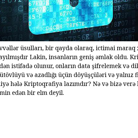
vəllər üsulları, bir qayda olaraq, ictimai maraq 
ayılmışdır Lakin, insanların geniş əmlak oldu. Kr
dən istifadə olunur, onların data şifrelemek və d
övlüyü və azadlığı üçün döyüşçüləri və yalnız fiz
yə hələ Kriptoqrafiya lazımdır? Nə və bizə verə 
təmin edən bir elm deyil.