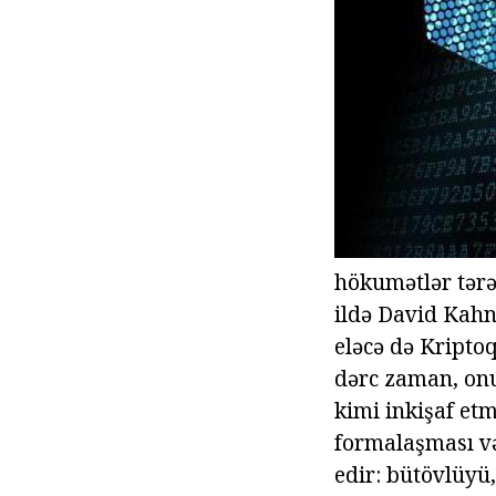
hökumətlər tər
ildə David Kahn 
eləcə də Kriptoq
dərc zaman, onu
kimi inkişaf et
formalaşması və
edir: bütövlüyü