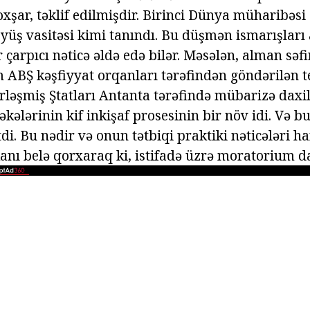
 oxşar, təklif edilmişdir. Birinci Dünya müharibəsi
üş vasitəsi kimi tanındı. Bu düşmən ismarışlar
ir çarpıcı nəticə əldə edə bilər. Məsələn, alman sə
Ş kəşfiyyat orqanları tərəfindən göndərilən te
irləşmiş Ştatları Antanta tərəfində mübarizə daxi
kələrinin kif inkişaf prosesinin bir növ idi. Və b
di. Bu nədir və onun tətbiqi praktiki nəticələri h
nı belə qorxaraq ki, istifadə üzrə moratorium da