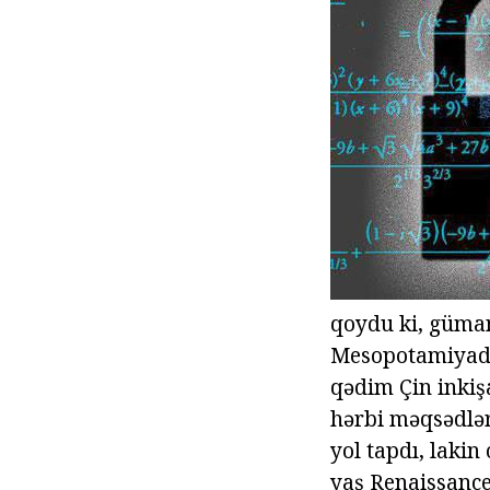
qoydu ki, güman
Mesopotamiyada 
qədim Çin inkişa
hərbi məqsədlər 
yol tapdı, lakin
yaş Renaissance