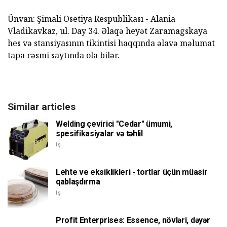
Ünvan: Şimali Osetiya Respublikası - Alania
Vladikavkaz, ul. Day 34. Əlaqə heyət Zaramagskaya
hes və stansiyasının tikintisi haqqında əlavə məlumat
tapa rəsmi saytında ola bilər.
Similar articles
Welding çevirici "Cedar" ümumi,
spesifikasiyalar və təhlil
Iş
Lehte ve eksiklikleri - tortlar üçün müasir
qablaşdırma
Iş
Profit Enterprises: Essence, növləri, dəyər