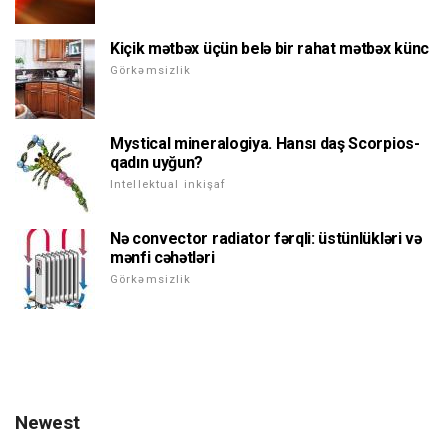
Kiçik mətbəx üçün belə bir rahat mətbəx künc
Görkəmsizlik
Mystical mineralogiya. Hansı daş Scorpios-
qadın uyğun?
Intellektual inkişaf
Nə convector radiator fərqli: üstünlükləri və
mənfi cəhətləri
Görkəmsizlik
Newest