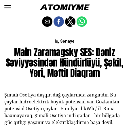
,
Iş
Sənaye
Main Zaramagsky SES: Dəniz
Səviyyəsindən Hündürlüyü, Şəkil,
Yeri, Məftil Diaqram
Şimali Osetiya daşqın dağ çaylarında zəngindir. Bu
çaylar hidroelektrik böyük potensial var. Gözlənilən
potensial Osetiya çaylar - 5 milyard kWh / il. Buna
baxmayaraq, Şimali Osetiya indi qədər - bir bölgədə
güc qıtlığı yaşanır və elektrikləşdirmə başa deyil.