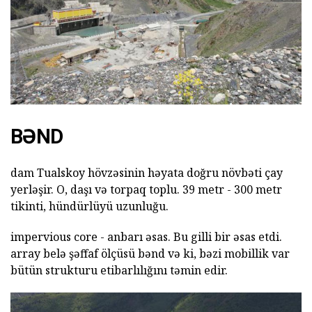
BƏND
dam Tualskoy hövzəsinin həyata doğru növbəti çay
yerləşir. O, daşı və torpaq toplu. 39 metr - 300 metr
tikinti, hündürlüyü uzunluğu.
impervious core - anbarı əsas. Bu gilli bir əsas etdi.
array belə şəffaf ölçüsü bənd və ki, bəzi mobillik var
bütün strukturu etibarlılığını təmin edir.