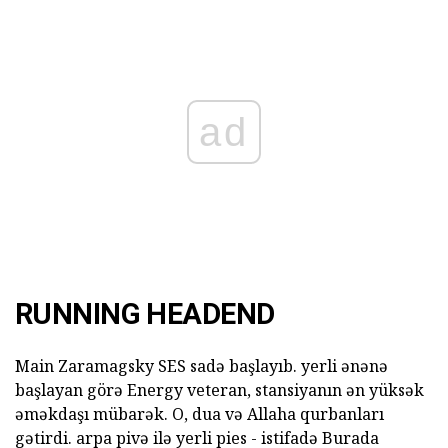
ad
RUNNING HEADEND
Main Zaramagsky SES sadə başlayıb. yerli ənənə
başlayan görə Energy veteran, stansiyanın ən yüksək
əməkdaşı mübarək. O, dua və Allaha qurbanları
gətirdi. arpa pivə ilə yerli pies - istifadə Burada