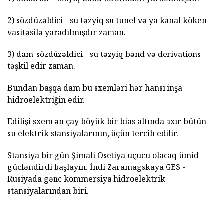
2) sözdüzəldici - su təzyiq su tunel və ya kanal köken
vasitəsilə yaradılmışdır zaman.
3) dam-sözdüzəldici - su təzyiq bənd və derivations
təşkil edir zaman.
Bundan başqa dam bu sxemləri hər hansı inşa
hidroelektriğin edir.
Edilişi sxem ən çay böyük bir bias altında axır bütün
su elektrik stansiyalarının, üçün tercih edilir.
Stansiya bir gün Şimali Osetiya uçucu olacaq ümid
gücləndirdi başlayın. İndi Zaramagskaya GES -
Rusiyada gənc kommersiya hidroelektrik
stansiyalarından biri.