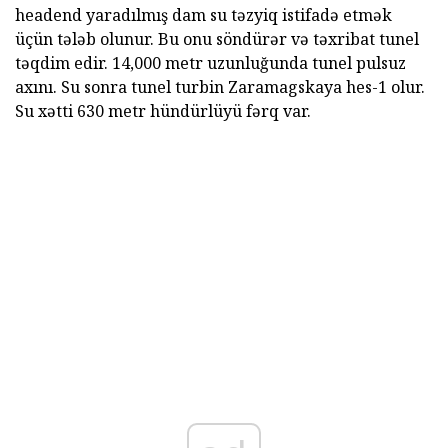
headend yaradılmış dam su təzyiq istifadə etmək
üçün tələb olunur. Bu onu söndürər və təxribat tunel
təqdim edir. 14,000 metr uzunluğunda tunel pulsuz
axını. Su sonra tunel turbin Zaramagskaya hes-1 olur.
Su xətti 630 metr hündürlüyü fərq var.