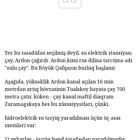
Yer bu təsadüfən seçilmiş deyil. su elektrik stansiyası
çay, Ardon çağırıb. Ardon kimi rus dilinə tərcümə adı
"sulu çay". Bu Böyük Qafqazın buzlaq başlanır.
Aşağıda, yüksəklik Ardon kanal açılan 16 min
metrdən artıq hövzəsinin Tualskoy həyata çay 700
metrə çatır. köken - çay kanal məftil diaqram
Zaramagskaya hes bu xüsusiyyətləri, çünki.
hidroelektrik su təzyiq yaradılması üçün üç əsas
sxemləri var:
1) anbarlar - təzyiq bənd tərəfindən yaradılmışdır.