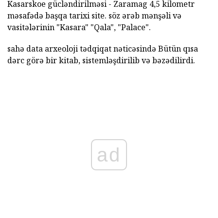
Kasarskoe gücləndirilməsi - Zaramag 4,5 kilometr
məsafədə başqa tarixi site. söz ərəb mənşəli və
vasitələrinin "Kasara" "Qala", "Palace".
sahə data arxeoloji tədqiqat nəticəsində Bütün qısa
dərc görə bir kitab, sistemləşdirilib və bəzədilirdi.
ad