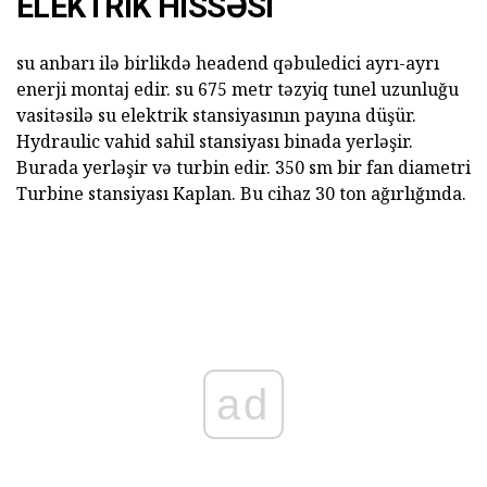
ELEKTRIK HISSƏSI
su anbarı ilə birlikdə headend qəbuledici ayrı-ayrı
enerji montaj edir. su 675 metr təzyiq tunel uzunluğu
vasitəsilə su elektrik stansiyasının payına düşür.
Hydraulic vahid sahil stansiyası binada yerləşir.
Burada yerləşir və turbin edir. 350 sm bir fan diametri
Turbine stansiyası Kaplan. Bu cihaz 30 ton ağırlığında.
ad