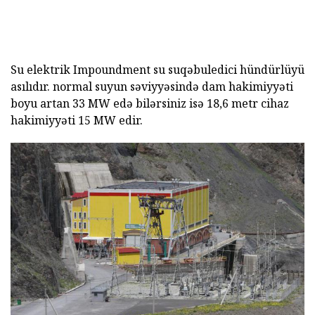
Su elektrik Impoundment su suqəbuledici hündürlüyü
asılıdır. normal suyun səviyyəsində dam hakimiyyəti
boyu artan 33 MW edə bilərsiniz isə 18,6 metr cihaz
hakimiyyəti 15 MW edir.