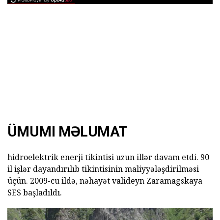
ÜMUMI MƏLUMAT
hidroelektrik enerji tikintisi uzun illər davam etdi. 90
il işlər dayandırılıb tikintisinin maliyyələşdirilməsi
üçün. 2009-cu ildə, nəhayət valideyn Zaramagskaya
SES başladıldı.