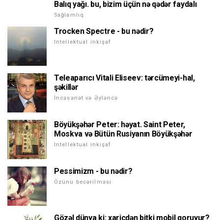
Balıq yağı. bu, bizim üçün nə qədər faydalı
Sağlamlıq
Trocken Spectre - bu nədir?
Intellektual inkişaf
Teleaparıcı Vitali Eliseev: tərcümeyi-hal,
şəkillər
İncəsənət və Əyləncə
Böyükşəhər Peter: həyat. Saint Peter,
Moskva və Bütün Rusiyanın Böyükşəhər
Intellektual inkişaf
Pessimizm - bu nədir?
Özünü becərilməsi
Gözəl dünya ki: xaricdən bitki mobil qoruyur?