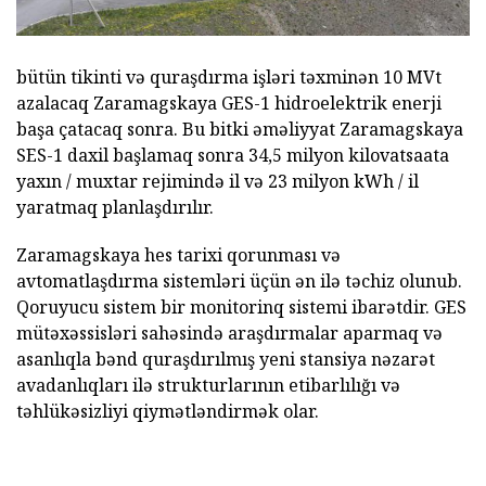
bütün tikinti və quraşdırma işləri təxminən 10 MVt
azalacaq Zaramagskaya GES-1 hidroelektrik enerji
başa çatacaq sonra. Bu bitki əməliyyat Zaramagskaya
SES-1 daxil başlamaq sonra 34,5 milyon kilovatsaata
yaxın / muxtar rejimində il və 23 milyon kWh / il
yaratmaq planlaşdırılır.
Zaramagskaya hes tarixi qorunması və
avtomatlaşdırma sistemləri üçün ən ilə təchiz olunub.
Qoruyucu sistem bir monitorinq sistemi ibarətdir. GES
mütəxəssisləri sahəsində araşdırmalar aparmaq və
asanlıqla bənd quraşdırılmış yeni stansiya nəzarət
avadanlıqları ilə strukturlarının etibarlılığı və
təhlükəsizliyi qiymətləndirmək olar.