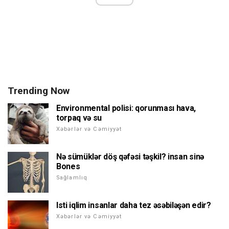
Trending Now
Environmental polisi: qorunması hava,
torpaq və su
Xəbərlər və Cəmiyyət
Nə sümüklər döş qəfəsi təşkil? insan sinə
Bones
Sağlamlıq
Isti iqlim insanlar daha tez əsəbiləşən edir?
Xəbərlər və Cəmiyyət