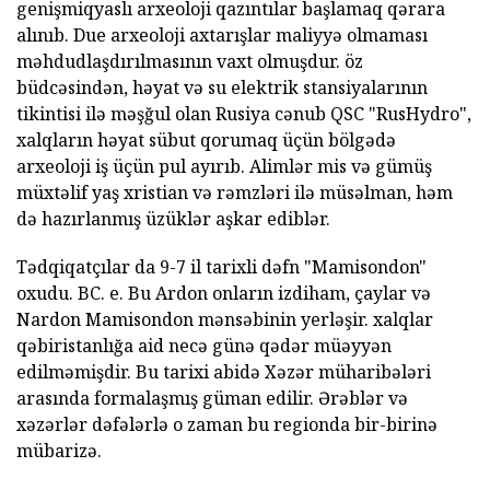
genişmiqyaslı arxeoloji qazıntılar başlamaq qərara
alınıb. Due arxeoloji axtarışlar maliyyə olmaması
məhdudlaşdırılmasının vaxt olmuşdur. öz
büdcəsindən, həyat və su elektrik stansiyalarının
tikintisi ilə məşğul olan Rusiya cənub QSC "RusHydro",
xalqların həyat sübut qorumaq üçün bölgədə
arxeoloji iş üçün pul ayırıb. Alimlər mis və gümüş
müxtəlif yaş xristian və rəmzləri ilə müsəlman, həm
də hazırlanmış üzüklər aşkar ediblər.
Tədqiqatçılar da 9-7 il tarixli dəfn "Mamisondon"
oxudu. BC. e. Bu Ardon onların izdiham, çaylar və
Nardon Mamisondon mənsəbinin yerləşir. xalqlar
qəbiristanlığa aid necə günə qədər müəyyən
edilməmişdir. Bu tarixi abidə Xəzər müharibələri
arasında formalaşmış güman edilir. Ərəblər və
xəzərlər dəfələrlə o zaman bu regionda bir-birinə
mübarizə.