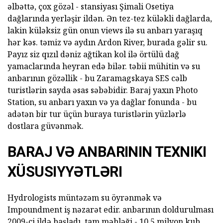
əlbəttə, çox gözəl - stansiyası Şimali Osetiya
dağlarında yerləşir ildən. Ən tez-tez küləkli dağlarda,
lakin küləksiz gün onun views ilə su anbarı yaraşıq
hər kəs. təmiz və aydın Ardon River, burada gəlir su.
Payız siz qızıl dəniz ağtikan kol ilə örtülü dağ
yamaclarında heyran edə bilər. təbii mühitin və su
anbarının gözəllik - bu Zaramagskaya SES cəlb
turistlərin sayda əsas səbəbidir. Baraj yaxın Photo
Station, su anbarı yaxın və ya dağlar fonunda - bu
adətən bir tur üçün buraya turistlərin yüzlərlə
dostlara güvənmək.
BARAJ VƏ ANBARININ TEXNIKI
XÜSUSIYYƏTLƏRI
Hydrologists müntəzəm su öyrənmək və
Impoundment iş nəzarət edir. anbarının doldurulması
2009-ci ildə başladı. tam məbləği - 10,5 milyon kub