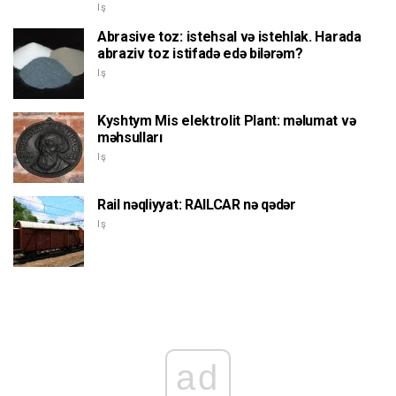
Iş
Abrasive toz: istehsal və istehlak. Harada
abraziv toz istifadə edə bilərəm?
Iş
Kyshtym Mis elektrolit Plant: məlumat və
məhsulları
Iş
Rail nəqliyyat: RAILCAR nə qədər
Iş
ad