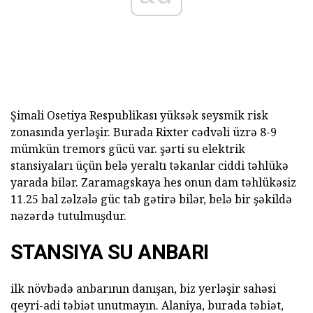
Şimali Osetiya Respublikası yüksək seysmik risk
zonasında yerləşir. Burada Rixter cədvəli üzrə 8-9
mümkün tremors gücü var. şərti su elektrik
stansiyaları üçün belə yeraltı təkanlar ciddi təhlükə
yarada bilər. Zaramagskaya hes onun dam təhlükəsiz
11.25 bal zəlzələ güc tab gətirə bilər, belə bir şəkildə
nəzərdə tutulmuşdur.
STANSIYA SU ANBARI
ilk növbədə anbarının danışan, biz yerləşir sahəsi
qeyri-adi təbiət unutmayın. Alaniya, burada təbiət,