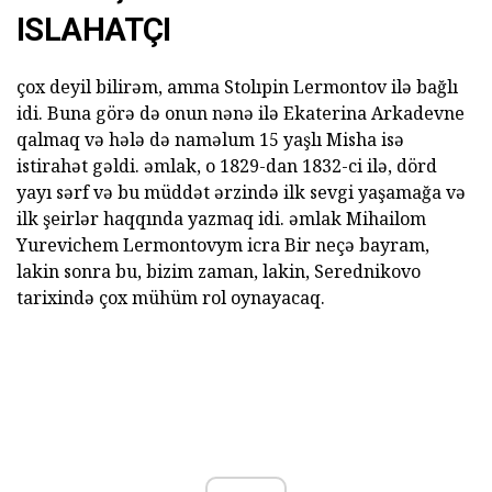
ISLAHATÇI
çox deyil bilirəm, amma Stolıpin Lermontov ilə bağlı
idi. Buna görə də onun nənə ilə Ekaterina Arkadevne
qalmaq və hələ də naməlum 15 yaşlı Misha isə
istirahət gəldi. əmlak, o 1829-dan 1832-ci ilə, dörd
yayı sərf və bu müddət ərzində ilk sevgi yaşamağa və
ilk şeirlər haqqında yazmaq idi. əmlak Mihailom
Yurevichem Lermontovym icra Bir neçə bayram,
lakin sonra bu, bizim zaman, lakin, Serednikovo
tarixində çox mühüm rol oynayacaq.