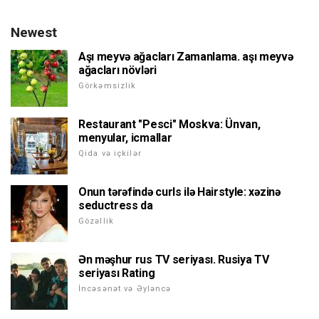
Newest
Aşı meyvə ağacları Zamanlama. aşı meyvə
ağacları növləri
Görkəmsizlik
Restaurant "Pesci" Moskva: Ünvan,
menyular, icmallar
Qida və içkilər
Onun tərəfində curls ilə Hairstyle: xəzinə
seductress da
Gözəllik
Ən məşhur rus TV seriyası. Rusiya TV
seriyası Rating
İncəsənət və Əyləncə