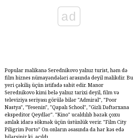
ad
Popular malikanə Serednikovo yalnız turist, həm də
film biznes nümayəndələri arasında deyil malikdir. Bu
yeri çəkiliş üçün istifadə sabit edir. Manor
Serednikovo kimi belə yalnız tarixi deyil, film və
televiziya seriyası görülə bilər "Admiral", "Poor
Nastya", "Yesenin", "Qapalı School", "Gizli Dəftərxana
ekspeditor Qeydlər". "Kino" ucaldılıb bəzək çoxu
əmlak idarə sökmək üçün üstünlük verir. "Film City
Piligrim Porto" On onların əsasında da hər kəs edə
bilərsiniz ki, açıldı.