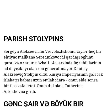
PARISH STOLYPINS
Sergeyu Alekseevichu Vsevolozhskomu səylər heç bir
ehtiyac malikanə Serednikovo idi qardaşı oğlunu
qarət və o satılır. növbəti 14 il ərzində üç sahiblərinin
ad dəyişikliyi olan son general-mayor Dmitriy
Alekseeviç Stolıpin oldu. Rusiya imperiyasının gələcək
islahatçı babası uzun əmlak idarə - onun əldə sonra
bir il, o vəfat etdi. Onun dul olan, Catherine
Arkadievna girdi.
GƏNC ŞAIR VƏ BÖYÜK BIR