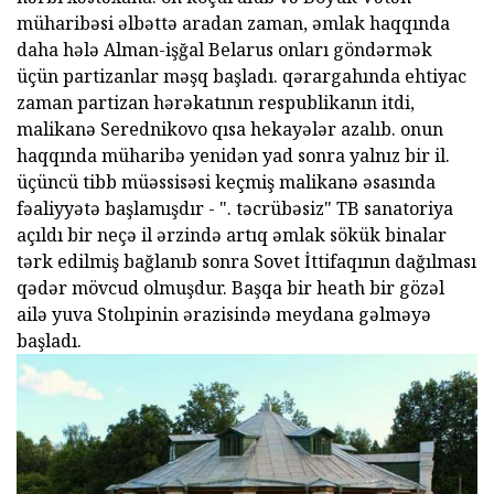
müharibəsi əlbəttə aradan zaman, əmlak haqqında
daha hələ Alman-işğal Belarus onları göndərmək
üçün partizanlar məşq başladı. qərargahında ehtiyac
zaman partizan hərəkatının respublikanın itdi,
malikanə Serednikovo qısa hekayələr azalıb. onun
haqqında müharibə yenidən yad sonra yalnız bir il.
üçüncü tibb müəssisəsi keçmiş malikanə əsasında
fəaliyyətə başlamışdır - ". təcrübəsiz" TB sanatoriya
açıldı bir neçə il ərzində artıq əmlak sökük binalar
tərk edilmiş bağlanıb sonra Sovet İttifaqının dağılması
qədər mövcud olmuşdur. Başqa bir heath bir gözəl
ailə yuva Stolıpinin ərazisində meydana gəlməyə
başladı.