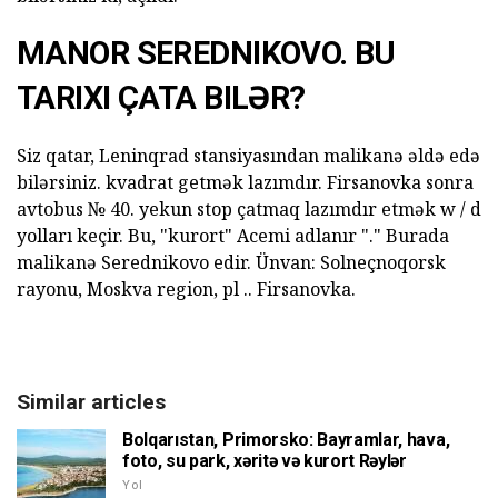
MANOR SEREDNIKOVO. BU
TARIXI ÇATA BILƏR?
Siz qatar, Leninqrad stansiyasından malikanə əldə edə
bilərsiniz. kvadrat getmək lazımdır. Firsanovka sonra
avtobus № 40. yekun stop çatmaq lazımdır etmək w / d
yolları keçir. Bu, "kurort" Acemi adlanır "." Burada
malikanə Serednikovo edir. Ünvan: Solneçnoqorsk
rayonu, Moskva region, pl .. Firsanovka.
Similar articles
Bolqarıstan, Primorsko: Bayramlar, hava,
foto, su park, xəritə və kurort Rəylər
Yol