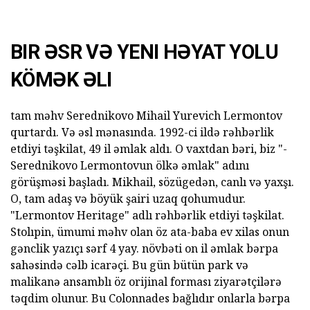
BIR ƏSR VƏ YENI HƏYAT YOLU
KÖMƏK ƏLI
tam məhv Serednikovo Mihail Yurevich Lermontov
qurtardı. Və əsl mənasında. 1992-ci ildə rəhbərlik
etdiyi təşkilat, 49 il əmlak aldı. O vaxtdan bəri, biz "-
Serednikovo Lermontovun ölkə əmlak" adını
görüşməsi başladı. Mikhail, sözügedən, canlı və yaxşı.
O, tam adaş və böyük şairi uzaq qohumudur.
"Lermontov Heritage" adlı rəhbərlik etdiyi təşkilat.
Stolıpin, ümumi məhv olan öz ata-baba ev xilas onun
gənclik yazıçı sərf 4 yay. növbəti on il əmlak bərpa
sahəsində cəlb icarəçi. Bu gün bütün park və
malikanə ansamblı öz orijinal forması ziyarətçilərə
təqdim olunur. Bu Colonnades bağlıdır onlarla bərpa