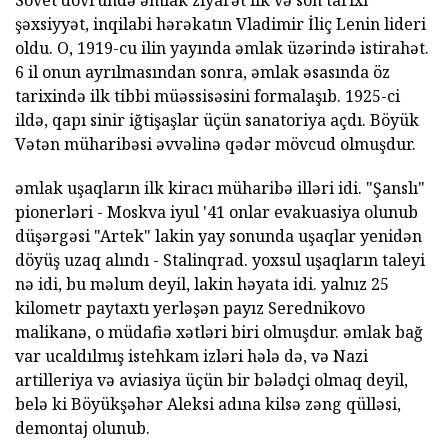
Sovet dövründə əmlak ziyarət ilk və son tarixi
şəxsiyyət, inqilabi hərəkatın Vladimir İliç Lenin lideri
oldu. O, 1919-cu ilin yayında əmlak üzərində istirahət.
6 il onun ayrılmasından sonra, əmlak əsasında öz
tarixində ilk tibbi müəssisəsini formalaşıb. 1925-ci
ildə, qapı sinir iğtişaşlar üçün sanatoriya açdı. Böyük
Vətən müharibəsi əvvəlinə qədər mövcud olmuşdur.
əmlak uşaqların ilk kiracı müharibə illəri idi. "Şanslı"
pionerləri - Moskva iyul '41 onlar evakuasiya olunub
düşərgəsi "Artek" lakin yay sonunda uşaqlar yenidən
döyüş uzaq alındı - Stalinqrad. yoxsul uşaqların taleyi
nə idi, bu məlum deyil, lakin həyata idi. yalnız 25
kilometr paytaxtı yerləşən payız Serednikovo
malikanə, o müdafiə xətləri biri olmuşdur. əmlak bağ
var ucaldılmış istehkam izləri hələ də, və Nazi
artilleriya və aviasiya üçün bir bələdçi olmaq deyil,
belə ki Böyükşəhər Aleksi adına kilsə zəng qülləsi,
demontaj olunub.