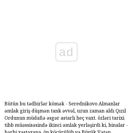
ad
Bütün bu tədbirlər kömək - Serednikovo Almanlar
əmlak giriş düşmən tank əvvəl, uzun zaman aldı Qızıl
Ordunun müdafiə əsgər astarlı heç vaxt. özləri tarixi
tibb müəssisəsində ikinci əmlak yerləşirdi ki, binalar -
hərbi xəstəxana. ön köçürülüb və Böyük Vətən