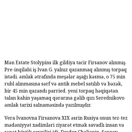
Mən Estate Stolypins ilk gildiya tacir Firsanov alınmış.
Pre-inqilabi iş Ivan G. yalnız qazanmaq alınmış torpaq
istədi. əmlak ətrafında meşələr aşağı kəsmə, o 75 min
rubl alınmasına sərf və antik mebel satılıb və bəzək,
bir 45 min qazandı parried. yeni torpaq həqiqətən
talan kahin yaşamaq qərarına gəlib qızı Serednikovo
əmlak tarixi salnaməsində yazılmışdır.
Vera İvanovna Firsanova XIX əsrin Rusiya onun tez-tez
mədəniyyət xadimləri ziyarət etmək savadlı insan və