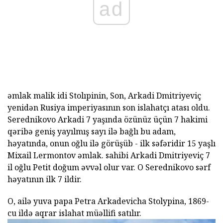
ad
əmlak malik idi Stolıpinin, Son, Arkadi Dmitriyeviç
yenidən Rusiya imperiyasının son islahatçı atası oldu.
Serednikovo Arkadi 7 yaşında özünüz üçün 7 hakimi
qəribə geniş yayılmış sayı ilə bağlı bu adam,
həyatında, onun oğlu ilə görüşüb - ilk səfəridir 15 yaşlı
Mixail Lermontov əmlak. sahibi Arkadi Dmitriyeviç 7
il oğlu Petit doğum əvvəl olur var. O Serednikovo sərf
həyatının ilk 7 ildir.
O, ailə yuva papa Petra Arkadevicha Stolypina, 1869-
cu ildə aqrar islahat müəllifi satılır.