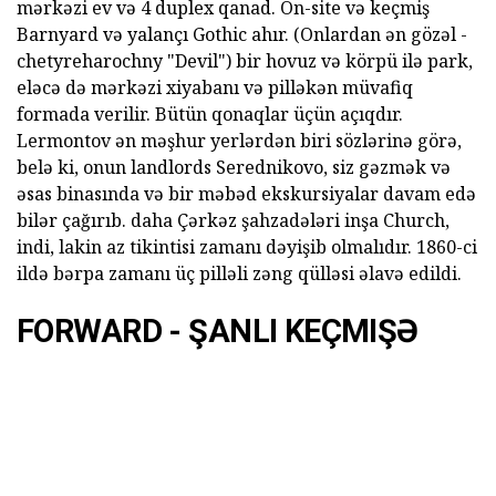
mərkəzi ev və 4 duplex qanad. On-site və keçmiş
Barnyard və yalançı Gothic ahır. (Onlardan ən gözəl -
chetyreharochny "Devil") bir hovuz və körpü ilə park,
eləcə də mərkəzi xiyabanı və pilləkən müvafiq
formada verilir. Bütün qonaqlar üçün açıqdır.
Lermontov ən məşhur yerlərdən biri sözlərinə görə,
belə ki, onun landlords Serednikovo, siz gəzmək və
əsas binasında və bir məbəd ekskursiyalar davam edə
bilər çağırıb. daha Çərkəz şahzadələri inşa Church,
indi, lakin az tikintisi zamanı dəyişib olmalıdır. 1860-ci
ildə bərpa zamanı üç pilləli zəng qülləsi əlavə edildi.
FORWARD - ŞANLI KEÇMIŞƏ