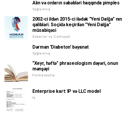
Alın və onların səbəbləri haqqında pimples
Sağlamlıq
2002-ci ildən 2015-ci ilədək "Yeni Dalğa" nın
qalibləri. Soçidə keçirilən "Yeni Dalğa"
müsabiqəsi
Xəbərlər və Cəmiyyət
Dərman 'Diabeton' bəyanat
Sağlamlıq
"Xeyr, həftə" phraseologism dəyəri, onun
mənşəyi
Formalaşma
Enterprise kart: IP və LLC model
Iş