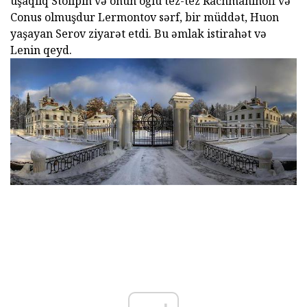
uşaqlıq Stolıpin və onun oğlu tez-tez Rachmaninoff və
Conus olmuşdur Lermontov sərf, bir müddət, Huon
yaşayan Serov ziyarət etdi. Bu əmlak istirahət və
Lenin qeyd.