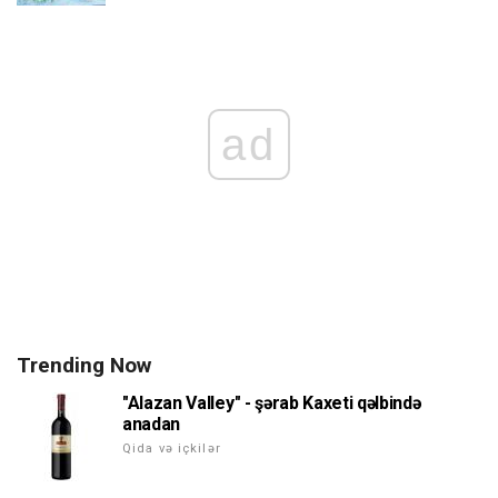
ad
Trending Now
"Alazan Valley" - şərab Kaxeti qəlbində
anadan
Qida və içkilər