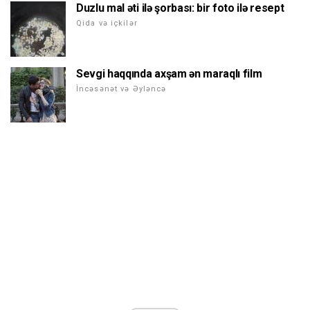
Duzlu mal əti ilə şorbası: bir foto ilə resept
Qida və içkilər
Sevgi haqqında axşam ən maraqlı film
İncəsənət və Əyləncə