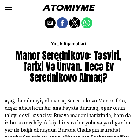
,
Yol
Istiqamətləri
Manor Serednikovo: Təsviri,
Tarixi Və Ünvan. Necə Ev
Serednikovo Almaq?
aşağıda nümayiş olunacaq Serednikovo Manor, foto,
oxşar abidələrin bir ana həyata durmaq, əgər onun
taleyi deyil. siyasi və Rusiya mədəni tarixində, həm də
iz buraxmış böyük kişi bir sıra bir yolu və ya digər bu
yer ilə bağlı olmuşdur. Burada Chaliapin istirahət