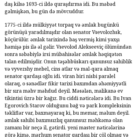
daş kilsə 1693-ci ildə quraşdırma idi. Bu məbəd
gəlmişkən, bu gün də mövcuddur.
1775-ci ildə mülkiyyət torpaq və əmlak bugünkü
görünüşü yaradılmışdır olan senator Vsevolozhsk,
köçürülür. əmlak tarixində baş vermiş kimi yaxşı
həmişə pis ilə əl gəlir. Vsevolod Alekseeviç ölümündən
sonra səbəbiylə irsi mübahisələr əmlak həqiqətən
talan edilmişdir. Onun təşəbbüskarı qanunsuz sahiblik
və vyvezshy mebel, cins atlar və mal-qara almaq
senator qardaşı oğlu idi. viran biri nisbi paralel
olaraq, o sənədlər fikir tarixi baxımdan əhəmiyyətli
bir sıra məhv məhdud deyil. Məsələn, malikanə ev
tikintisi üzrə bir kağız. Bu ciddi nəticələrə idi. Bu Ivan
Egorovich Starov olduğunu bağ və park kompleksinin
təkliflər var, baxmayaraq ki, bu memar, məlum deyil.
əmlak sahibi baxımsızlıq qanunsuz məhkəmə olan
zamanı bir neçə il, gətirdi. yeni master nəticələrinə
görə kimə, mərhum senator qardaşı bir çöl olmaq və