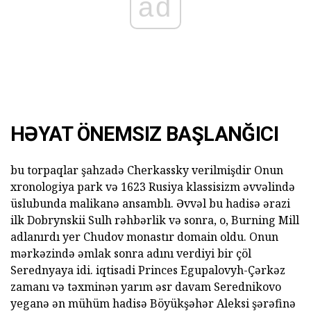
ad
HƏYAT ÖNEMSIZ BAŞLANĞICI
bu torpaqlar şahzadə Cherkassky verilmişdir Onun
xronologiya park və 1623 Rusiya klassisizm əvvəlində
üslubunda malikanə ansamblı. Əvvəl bu hadisə ərazi
ilk Dobrynskii Sulh rəhbərlik və sonra, o, Burning Mill
adlanırdı yer Chudov monastır domain oldu. Onun
mərkəzində əmlak sonra adını verdiyi bir çöl
Serednyaya idi. iqtisadi Princes Egupalovyh-Çərkəz
zamanı və təxminən yarım əsr davam Serednikovo
yeganə ən mühüm hadisə Böyükşəhər Aleksi şərəfinə