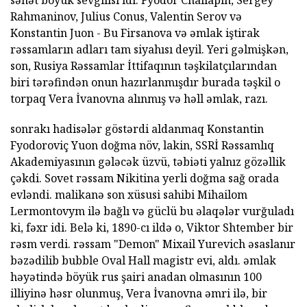
sənət böyük sevgilisi idi. Fyodor Chaliapin, Sergey
Rahmaninov, Julius Conus, Valentin Serov və
Konstantin Juon - Bu Firsanova və əmlak iştirak
rəssamların adları tam siyahısı deyil. Yeri gəlmişkən,
son, Rusiya Rəssamlar İttifaqının təşkilatçılarından
biri tərəfindən onun hazırlanmışdır burada təşkil o
torpaq Vera İvanovna alınmış və həll əmlak, razı.
sonrakı hadisələr göstərdi aldanmaq Konstantin
Fyodoroviç Yuon doğma növ, lakin, SSRİ Rəssamlıq
Akademiyasının gələcək üzvü, təbiəti yalnız gözəllik
çəkdi. Sovet rəssam Nikitina yerli doğma sağ orada
evləndi. malikanə son xüsusi sahibi Mihailom
Lermontovym ilə bağlı və güclü bu əlaqələr vurğuladı
ki, fəxr idi. Belə ki, 1890-cı ildə o, Viktor Shtember bir
rəsm verdi. rəssam "Demon" Mixail Yurevich əsaslanır
bəzədilib bubble Oval Hall magistr evi, aldı. əmlak
həyətində böyük rus şairi anadan olmasının 100
illiyinə həsr olunmuş, Vera İvanovna əmri ilə, bir