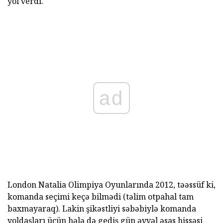
yol verdi.
ad
London Natalia Olimpiya Oyunlarında 2012, təəssüf ki,
komanda seçimi keçə bilmədi (təlim otpahal tam
baxmayaraq). Lakin şikəstliyi səbəbiylə komanda
yoldaşları üçün hələ də gediş gün əvvəl əsas hissəsi