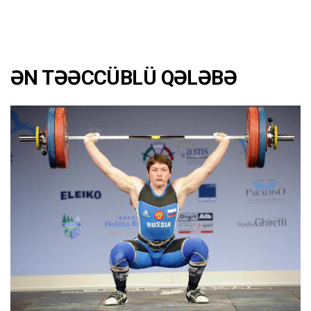
ƏN TƏƏCCÜBLÜ QƏLƏBƏ