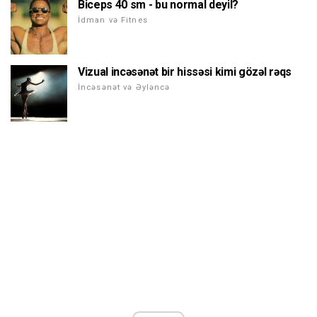
Biceps 40 sm - bu normal deyil?
İdman və Fitnes
Vizual incəsənət bir hissəsi kimi gözəl rəqs
İncəsənət və Əyləncə