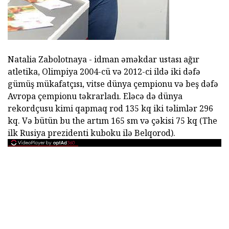
Natalia Zabolotnaya - idman əməkdar ustası ağır
atletika, Olimpiya 2004-cü və 2012-ci ildə iki dəfə
gümüş mükafatçısı, vitse dünya çempionu və beş dəfə
Avropa çempionu təkrarladı. Eləcə də dünya
rekordçusu kimi qapmaq rod 135 kq iki təlimlər 296
kq. Və bütün bu the artım 165 sm və çəkisi 75 kq (The
ilk Rusiya prezidenti kuboku ilə Belqorod).