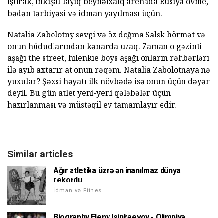
iştirak, inkişaf layiq beynəlxalq arenada Rusiya övme,
bədən tərbiyəsi və idman yayılması üçün.
Natalia Zabolotny sevgi və öz doğma Salsk hörmət və
onun hüdudlarından kənarda uzaq. Zaman o gəzinti
aşağı the street, hilenkie boys aşağı onların rəhbərləri
ilə ayıb axtarır at onun rəqəm. Natalia Zabolotnaya nə
yuxular? Şəxsi həyatı ilk növbədə isə onun üçün dəyər
deyil. Bu gün atlet yeni-yeni qələbələr üçün
hazırlanması və müstəqil ev tamamlayır edir.
Similar articles
Ağır atletika üzrə ən inanılmaz dünya
rekordu
İdman və Fitnes
Biography Eleny Isinbaevoy - Olimpiya