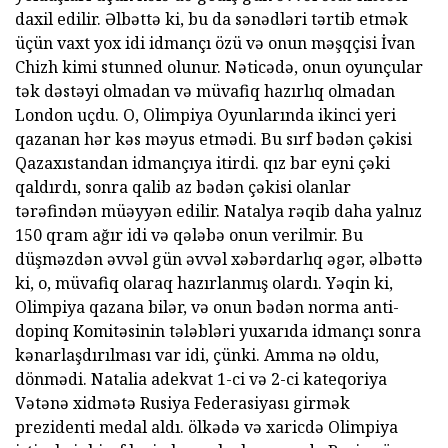
daxil edilir. Əlbəttə ki, bu da sənədləri tərtib etmək
üçün vaxt yox idi idmançı özü və onun məşqçisi İvan
Chizh kimi stunned olunur. Nəticədə, onun oyunçular
tək dəstəyi olmadan və müvafiq hazırlıq olmadan
London uçdu. O, Olimpiya Oyunlarında ikinci yeri
qazanan hər kəs məyus etmədi. Bu sırf bədən çəkisi
Qazaxıstandan idmançıya itirdi. qız bar eyni çəki
qaldırdı, sonra qalib az bədən çəkisi olanlar
tərəfindən müəyyən edilir. Natalya rəqib daha yalnız
150 qram ağır idi və qələbə onun verilmir. Bu
düşməzdən əvvəl gün əvvəl xəbərdarlıq əgər, əlbəttə
ki, o, müvafiq olaraq hazırlanmış olardı. Yəqin ki,
Olimpiya qazana bilər, və onun bədən norma anti-
dopinq Komitəsinin tələbləri yuxarıda idmançı sonra
kənarlaşdırılması var idi, çünki. Amma nə oldu,
dönmədi. Natalia adekvat 1-ci və 2-ci kateqoriya
Vətənə xidmətə Rusiya Federasiyası girmək
prezidenti medal aldı. ölkədə və xaricdə Olimpiya