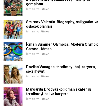
çempionu
İdman və Fitnes
Smirnov Valentin. Biography, nailiyyətlər və
gələcək planları
İdman və Fitnes
İdman Summer Olympics. Modern Olympic
Games - idman
İdman və Fitnes
Povilas Vanagas: tərcümeyi-hal, karyera,
şəxsi həyat
İdman və Fitnes
Margarita Drobyazko: idman skater ilə
tərcümeyi-hal və karyera
İdman və Fitnes