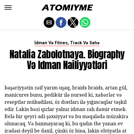
,
İdman Və Fitnes
Track Və Sahə
Natalia Zabolotnaya. Biography
Və Idman Nailiyyətləri
bəşəriyyətin zəif yarım uşaq, braids braids, artan gül,
manicures bunu, pedikür ilə nursed ki, xəbərlər və
reseptlər mübadiləsi, öz dostları ilə yığıncaqlar təşkil
edir. Lakin bəzi qızlar yalnız idman zalı dəmir etmek.
Belə bir qeyri-adi şəxsiyyət və bu məqalədə müzakirə
olunacaq. Və baxmayaraq ki, bu qadın the yanan ev
iradəsi deyil be daxil, çünki öz bina, lakin ehtiyatla at