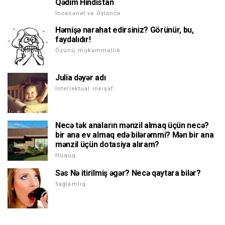
Qədim Hindistan
İncəsənət və Əyləncə
Həmişə narahat edirsiniz? Görünür, bu,
faydalıdır!
Özünü mükəmməllik
Julia dəyər adı
Intellektual inkişaf
Necə tək anaların mənzil almaq üçün necə?
bir ana ev almaq edə bilərəmmi? Mən bir ana
mənzil üçün dotasiya alıram?
Hüquq
Səs Nə itirilmiş əgər? Necə qaytara bilər?
Sağlamlıq