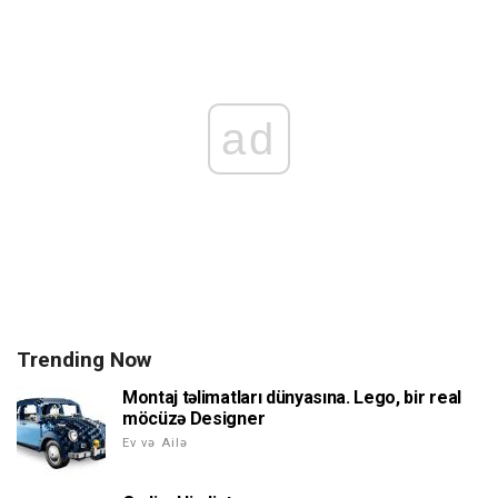
ad
Trending Now
Montaj təlimatları dünyasına. Lego, bir real
möcüzə Designer
Ev və Ailə