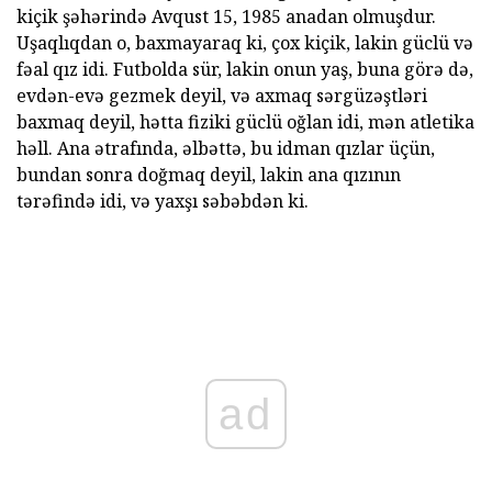
kiçik şəhərində Avqust 15, 1985 anadan olmuşdur.
Uşaqlıqdan o, baxmayaraq ki, çox kiçik, lakin güclü və
fəal qız idi. Futbolda sür, lakin onun yaş, buna görə də,
evdən-evə gezmek deyil, və axmaq sərgüzəştləri
baxmaq deyil, hətta fiziki güclü oğlan idi, mən atletika
həll. Ana ətrafında, əlbəttə, bu idman qızlar üçün,
bundan sonra doğmaq deyil, lakin ana qızının
tərəfində idi, və yaxşı səbəbdən ki.
ad