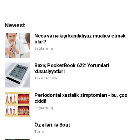
Newest
Necə və nə kişi kandidiyaz müalicə etmək
olar?
Sağlamlıq
Baxış PocketBook 622: Yorumlari
xüsusiyyətləri
Texnologiya
Periodontal xəstəlik simptomları - bu, çox
ciddi!
Sağlamlıq
Öz əlləri ilə Boat
Tərlan