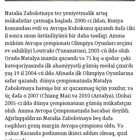
Natalia Zabolotnaya tez yeniyetməlik artıq
mükafatlar çatmağa başladı. 2000-ci ildən, Rusiya
komandası etdi və Avropa Kubokunu qazandı dəfə (iki
il sonra onun üstünlüyünü bir daha təsdiq). Amma
mühüm Avropa çempionatı Olimpiya Oyunları seçimi
ev sahibliyi Loutraki (Yunanıstan), 2003-cü ildə olub.
Orada Natalya inamla qazandı və 75 kq-a qədər çəki
kateqoriyasında ilk əhəmiyyətli gümüş medal çıxardı
yaş 19 il 2004-cü ildə Afinada ilk Olimpiya Oyunlarına
səfər qazandı. dünya çempionatında Natalya
Zabolotnaya həmişə bir az qazanmaq üçün yoxdur, və
üç dəfə o 2007 (Chiang Mai) və 2010 (Antalya), (Doha)
2005-ci ildə dünya çempionatının gümüş mükafatçısı
olub. Amma Avropa Çempionatında bərabər deyildi.
Ağırlıqqaldıran Natalia Zabolotnaya beş dəfə
rəqibləri geniş margin Avropa çempionu oldu. Və
yalnız Kazanda podiumun ikinci addım olmaq, qızıl