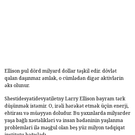
Ellison pul dörd milyard dollar təşkil edir. dövlət
qalan daşınmaz əmlak, o cümlədən digər aktivlərin
əks olunur.
Shestidesyatidevyatiletny Larry Ellison bayram tərk
düşünmək istəmir. O, irəli hərəkət etmək üçün enerji,
ehtirası və müəyyən doludur. Bu yaxınlarda milyarder
yaşa bağlı xəstəlikləri və insan bədəninin yaşlanma
problemləri ilə məşğul olan beş yüz milyon tədqiqat
institutu bağışladı.