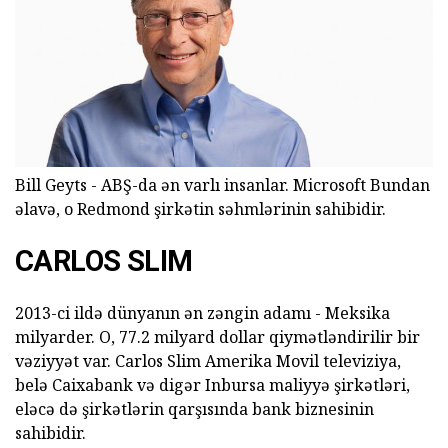
Bill Geyts - ABŞ-da ən varlı insanlar. Microsoft Bundan
əlavə, o Redmond şirkətin səhmlərinin sahibidir.
CARLOS SLIM
2013-ci ildə dünyanın ən zəngin adamı - Meksika
milyarder. O, 77.2 milyard dollar qiymətləndirilir bir
vəziyyət var. Carlos Slim Amerika Movil televiziya,
belə Caixabank və digər Inbursa maliyyə şirkətləri,
eləcə də şirkətlərin qarşısında bank biznesinin
sahibidir.