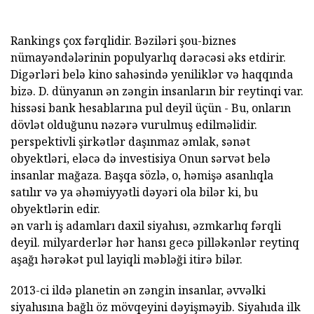
Rankings çox fərqlidir. Bəziləri şou-biznes
nümayəndələrinin populyarlıq dərəcəsi əks etdirir.
Digərləri belə kino sahəsində yeniliklər və haqqında
bizə. D. dünyanın ən zəngin insanların bir reytinqi var.
hissəsi bank hesablarına pul deyil üçün - Bu, onların
dövlət olduğunu nəzərə vurulmuş edilməlidir.
perspektivli şirkətlər daşınmaz əmlak, sənət
obyektləri, eləcə də investisiya Onun sərvət belə
insanlar mağaza. Başqa sözlə, o, həmişə asanlıqla
satılır və ya əhəmiyyətli dəyəri ola bilər ki, bu
obyektlərin edir.
ən varlı iş adamları daxil siyahısı, əzmkarlıq fərqli
deyil. milyarderlər hər hansı gecə pilləkənlər reytinq
aşağı hərəkət pul layiqli məbləği itirə bilər.
2013-ci ildə planetin ən zəngin insanlar, əvvəlki
siyahısına bağlı öz mövqeyini dəyişməyib. Siyahıda ilk