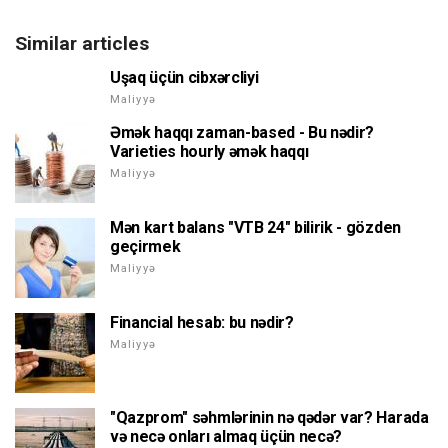
Similar articles
Uşaq üçün cibxərcliyi
Maliyyə
Əmək haqqı zaman-based - Bu nədir?
Varieties hourly əmək haqqı
Maliyyə
Mən kart balans "VTB 24" bilirik - gözden
geçirmek
Maliyyə
Financial hesab: bu nədir?
Maliyyə
"Qazprom" səhmlərinin nə qədər var? Harada
və necə onları almaq üçün necə?