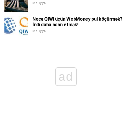
Maliyyə
Necə QIWI üçün WebMoney pul köçürmək?
İndi daha asan etmək!
Maliyyə
ad