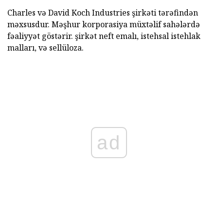
Charles və David Koch Industries şirkəti tərəfindən
məxsusdur. Məşhur korporasiya müxtəlif sahələrdə
fəaliyyət göstərir. şirkət neft emalı, istehsal istehlak
malları, və sellüloza.
ad