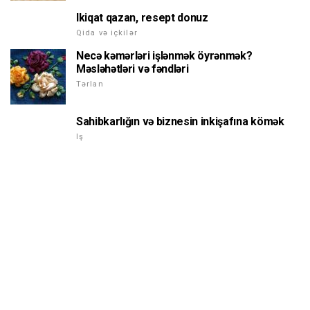
Ikiqat qazan, resept donuz
Qida və içkilər
Necə kəmərləri işlənmək öyrənmək?
Məsləhətləri və fəndləri
Tərlan
Sahibkarlığın və biznesin inkişafına kömək
Iş