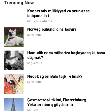
Trending Now
Kooperativ mülkiyyəti və onun əsas
istiqamətləri
Maliyyələşdirmə
Norveç buhund: cins təsviri
Ev və Ailə
Hamiləlik necə mübarizə başlayacaq ki, başa
düşmək?
Sağlamlıq
Necə bağ bir Balo təşkil etmək?
Ev və Ailə
Çoxmərtəbəli tikinti, Ekaterinburg.
Yekaterinburq göydələnlər
Maliyyə