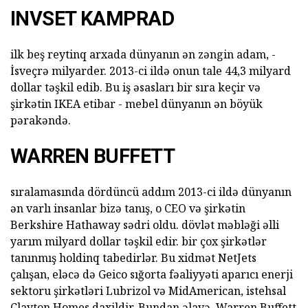
INVSET KAMPRAD
ilk beş reytinq arxada dünyanın ən zəngin adam, -
İsveçrə milyarder. 2013-ci ildə onun tale 44,3 milyard
dollar təşkil edib. Bu iş əsasları bir sıra keçir və
şirkətin IKEA etibar - mebel dünyanın ən böyük
pərakəndə.
WARREN BUFFETT
sıralamasında dördüncü addım 2013-ci ildə dünyanın
ən varlı insanlar bizə tanış, o CEO və şirkətin
Berkshire Hathaway sədri oldu. dövlət məbləği əlli
yarım milyard dollar təşkil edir. bir çox şirkətlər
tanınmış holdinq tabedirlər. Bu xidmət NetJets
çalışan, eləcə də Geico sığorta fəaliyyəti aparıcı enerji
sektoru şirkətləri Lubrizol və MidAmerican, istehsal
Clayton Homes daxildir. Bundan əlavə, Warren Buffett