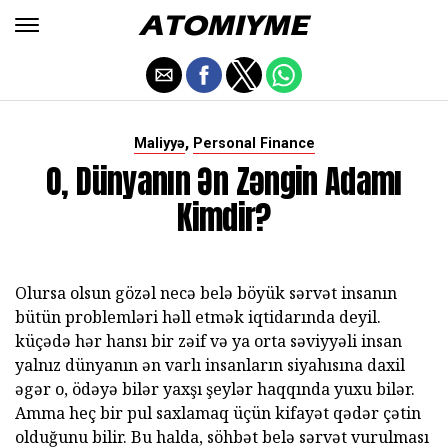
,
Maliyyə
Personal Finance
O, Dünyanın Ən Zəngin Adamı
Kimdir?
Olursa olsun gözəl necə belə böyük sərvət insanın
bütün problemləri həll etmək iqtidarında deyil.
küçədə hər hansı bir zəif və ya orta səviyyəli insan
yalnız dünyanın ən varlı insanların siyahısına daxil
əgər o, ödəyə bilər yaxşı şeylər haqqında yuxu bilər.
Amma heç bir pul saxlamaq üçün kifayət qədər çətin
olduğunu bilir. Bu halda, söhbət belə sərvət vurulması