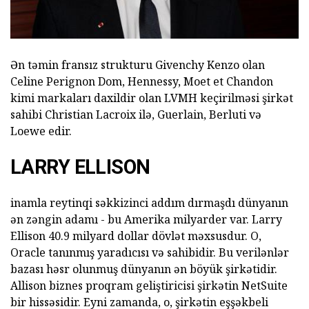
Ən təmin fransız strukturu Givenchy Kenzo olan
Celine Perignon Dom, Hennessy, Moet et Chandon
kimi markaları daxildir olan LVMH keçirilməsi şirkət
sahibi Christian Lacroix ilə, Guerlain, Berluti və
Loewe edir.
LARRY ELLISON
inamla reytinqi səkkizinci addım dırmaşdı dünyanın
ən zəngin adamı - bu Amerika milyarder var. Larry
Ellison 40.9 milyard dollar dövlət məxsusdur. O,
Oracle tanınmış yaradıcısı və sahibidir. Bu verilənlər
bazası həsr olunmuş dünyanın ən böyük şirkətidir.
Allison biznes proqram geliştiricisi şirkətin NetSuite
bir hissəsidir. Eyni zamanda, o, şirkətin eşşəkbeli