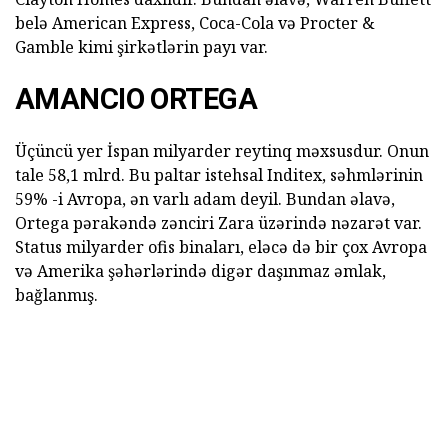
belə American Express, Coca-Cola və Procter &
Gamble kimi şirkətlərin payı var.
AMANCIO ORTEGA
Üçüncü yer İspan milyarder reytinq məxsusdur. Onun
tale 58,1 mlrd. Bu paltar istehsal Inditex, səhmlərinin
59% -i Avropa, ən varlı adam deyil. Bundan əlavə,
Ortega pərakəndə zənciri Zara üzərində nəzarət var.
Status milyarder ofis binaları, eləcə də bir çox Avropa
və Amerika şəhərlərində digər daşınmaz əmlak,
bağlanmış.