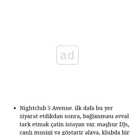
ad
Nightclub 5 Avenue. ilk dəfə bu yer
ziyarət etdikdən sonra, bağlanması əvvəl
tərk etmək çətin istəyən var. məşhur DJs,
canlı musiqi və göstərir əlavə, klubda bir