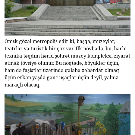
Omsk gözəl metropolis edir ki, başqa, muzeylər,
teatrlar və turistik bir çox var. İlk növbədə, bu, hərbi
texnika təqdim hərbi şöhrət muzey kompleksi, ziyarət
etmək tövsiyə olunur. Bu nöqtədə, böyüklər üçün,
həm də faşistlər üzərində qələbə xəbərdar olmaq
üçün erkən yaşda gənc uşaqlar üçün deyil, yalnız
maraqlı olacaq.