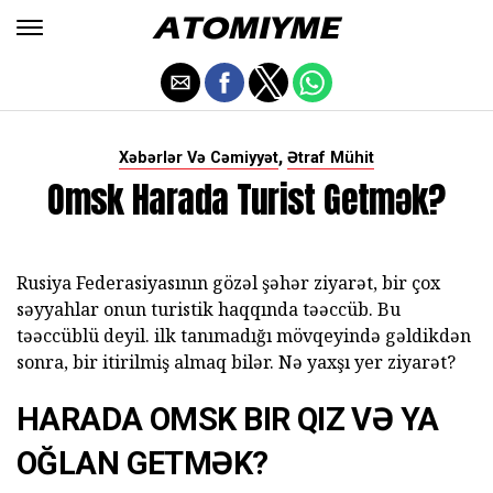
,
Xəbərlər Və Cəmiyyət
Ətraf Mühit
Omsk Harada Turist Getmək?
Rusiya Federasiyasının gözəl şəhər ziyarət, bir çox
səyyahlar onun turistik haqqında təəccüb. Bu
təəccüblü deyil. ilk tanımadığı mövqeyində gəldikdən
sonra, bir itirilmiş almaq bilər. Nə yaxşı yer ziyarət?
HARADA OMSK BIR QIZ VƏ YA
OĞLAN GETMƏK?