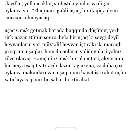
slaydlar, yelləncəklər, stolüstü oyunlar və digər
əyləncə var. "Flaqman" gəldi uşaq, bir dəqiqə üçün
cansıxıcı olmayacaq.
uşaq Omsk getmək harada haqqında düşünür, yerli
sirk nəzər. Bütün sonra, belə bir uşaq ki sevgi deyil
heyvanların var. müxtəlif heyvan iştirakı ilə maraqlı
proqram uşaqlar, həm də onların valideynləri yalnız
zövq olacaq. Həmçinin Omsk bir planetari, akvarium,
bir neçə uşaq teatr açdı. lazer tag arena, və daha çox
əyləncə məkanları var. uşaq onun həyat istirahət üçün
xatırlayacaqsınız bu şəhərdə istirahət.