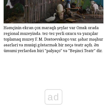
Həmçinin ekran çox maraqlı şeylər var Omsk orada
regional muzeyində. tez-tez yerli oxucu və yazıçılar
toplamaq muzey F. M. Dostoevskogo var. şəhər məşhur
əsərləri və musiqi göstərmək bir neçə teatr açdı. Ən
ümumi yerlərdən biri "palyaço" və "Beşinci Teatr" dir.
ad