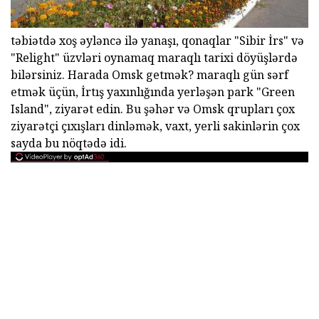
təbiətdə xoş əyləncə ilə yanaşı, qonaqlar "Sibir İrs" və
"Relight" üzvləri oynamaq maraqlı tarixi döyüşlərdə
bilərsiniz. Harada Omsk getmək? maraqlı gün sərf
etmək üçün, İrtış yaxınlığında yerləşən park "Green
Island", ziyarət edin. Bu şəhər və Omsk qrupları çox
ziyarətçi çıxışları dinləmək, vaxt, yerli sakinlərin çox
sayda bu nöqtədə idi.