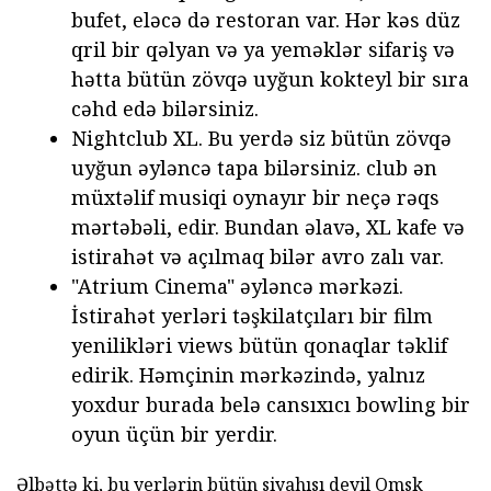
bufet, eləcə də restoran var. Hər kəs düz
qril bir qəlyan və ya yeməklər sifariş və
hətta bütün zövqə uyğun kokteyl bir sıra
cəhd edə bilərsiniz.
Nightclub XL. Bu yerdə siz bütün zövqə
uyğun əyləncə tapa bilərsiniz. club ən
müxtəlif musiqi oynayır bir neçə rəqs
mərtəbəli, edir. Bundan əlavə, XL kafe və
istirahət və açılmaq bilər avro zalı var.
"Atrium Cinema" əyləncə mərkəzi.
İstirahət yerləri təşkilatçıları bir film
yenilikləri views bütün qonaqlar təklif
edirik. Həmçinin mərkəzində, yalnız
yoxdur burada belə cansıxıcı bowling bir
oyun üçün bir yerdir.
Əlbəttə ki, bu yerlərin bütün siyahısı deyil Omsk