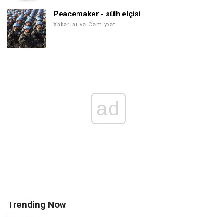
Peacemaker - sülh elçisi
Xəbərlər və Cəmiyyət
ad
Trending Now