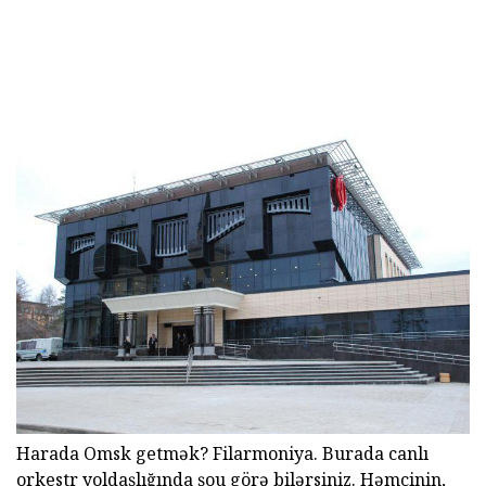
Harada Omsk getmək? Filarmoniya. Burada canlı
orkestr yoldaşlığında şou görə bilərsiniz. Həmçinin,