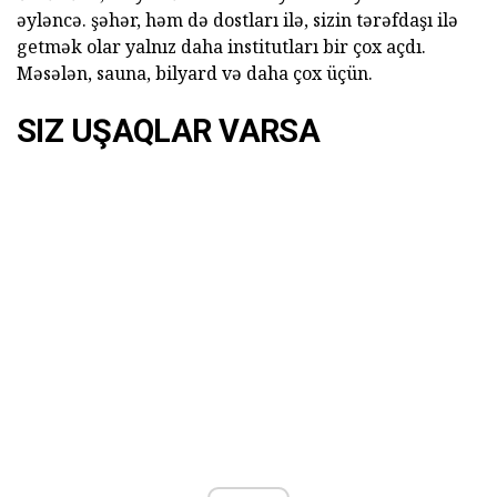
əyləncə. şəhər, həm də dostları ilə, sizin tərəfdaşı ilə
getmək olar yalnız daha institutları bir çox açdı.
Məsələn, sauna, bilyard və daha çox üçün.
SIZ UŞAQLAR VARSA