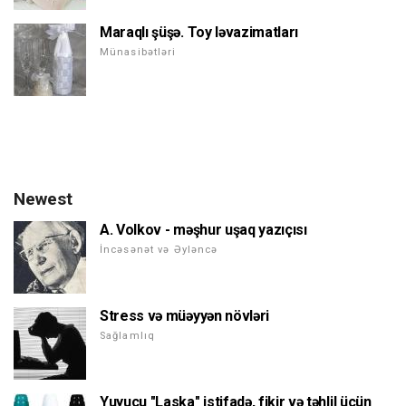
Maraqlı şüşə. Toy ləvazimatları
Münasibətləri
Newest
A. Volkov - məşhur uşaq yazıçısı
İncəsənət və Əyləncə
Stress və müəyyən növləri
Sağlamlıq
Yuyucu "Laska" istifadə, fikir və təhlil üçün