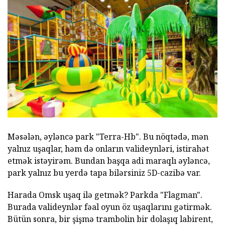
Məsələn, əyləncə park "Terra-Hb". Bu nöqtədə, mən
yalnız uşaqlar, həm də onların valideynləri, istirahət
etmək istəyirəm. Bundan başqa adi maraqlı əyləncə,
park yalnız bu yerdə tapa bilərsiniz 5D-cazibə var.
Harada Omsk uşaq ilə getmək? Parkda "Flagman".
Burada valideynlər fəal oyun öz uşaqlarını gətirmək.
Bütün sonra, bir şişmə trambolin bir dolaşıq labirent,