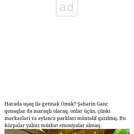
ad
Harada uşaq ilə getmək Omsk? Şəhərin Gənc
qonaqlar da maraqlı olacaq. onlar üçün, çünki
mərkəzləri və əyləncə parkları müxtəlif qazılmış. Bu
körpələr yalnız müsbət emosiyalar almaq.