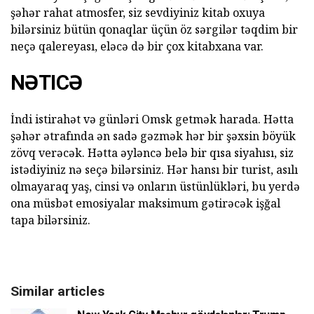
şəhər rahat atmosfer, siz sevdiyiniz kitab oxuya
bilərsiniz bütün qonaqlar üçün öz sərgilər təqdim bir
neçə qalereyası, eləcə də bir çox kitabxana var.
NƏTICƏ
İndi istirahət və günləri Omsk getmək harada. Hətta
şəhər ətrafında ən sadə gəzmək hər bir şəxsin böyük
zövq verəcək. Hətta əyləncə belə bir qısa siyahısı, siz
istədiyiniz nə seçə bilərsiniz. Hər hansı bir turist, asılı
olmayaraq yaş, cinsi və onların üstünlükləri, bu yerdə
ona müsbət emosiyalar maksimum gətirəcək işğal
tapa bilərsiniz.
Similar articles