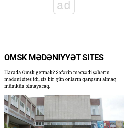
ad
OMSK MƏDƏNIYYƏT SITES
Harada Omsk getmək? Səfərin məqsədi şəhərin
mədəni sites idi, siz bir gün onların qarşısını almaq
mümkün olmayacaq.