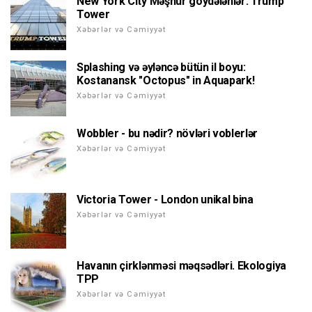
New York City Məşhur göydələnlər: Trump
Tower
Xəbərlər və Cəmiyyət
Splashing və əyləncə bütün il boyu:
Kostanansk "Octopus" in Aquapark!
Xəbərlər və Cəmiyyət
Wobbler - bu nədir? növləri voblerlər
Xəbərlər və Cəmiyyət
Victoria Tower - London unikal bina
Xəbərlər və Cəmiyyət
Havanın çirklənməsi məqsədləri. Ekologiya
TPP
Xəbərlər və Cəmiyyət