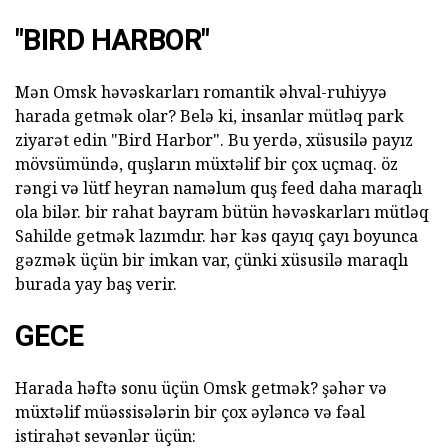
"BIRD HARBOR"
Mən Omsk həvəskarları romantik əhval-ruhiyyə
harada getmək olar? Belə ki, insanlar mütləq park
ziyarət edin "Bird Harbor". Bu yerdə, xüsusilə payız
mövsümündə, quşların müxtəlif bir çox uçmaq. öz
rəngi və lütf heyran naməlum quş feed daha maraqlı
ola bilər. bir rahat bayram bütün həvəskarları mütləq
Sahilde getmək lazımdır. hər kəs qayıq çayı boyunca
gəzmək üçün bir imkan var, çünki xüsusilə maraqlı
burada yay baş verir.
GECE
Harada həftə sonu üçün Omsk getmək? şəhər və
müxtəlif müəssisələrin bir çox əyləncə və fəal
istirahət sevənlər üçün: