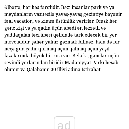
Əlbəttə, hər kəs fərqlidir. Bəzi insanlar park və ya
meydanların vasitəsilə yavaş-yavaş gezintiye bəyənir
fəal vacation, və kimsə üstünlük verirlər. Omsk hər
gənc kişi və ya qadın üçün əbədi ən ləzzətli və
yaddaqalan təcrübəsi qəlbində tərk edəcək bir yer
mövcuddur. şəhər yalnız gəzmək bilməz, həm də bir
neçə gün çadır qurmaq üçün qalmaq üçün yaşıl
fəzalarında böyük bir sıra var. Belə ki, gənclər üçün
sevimli yerlərindən biridir Mədəniyyət Parkı hesab
olunur və Qələbənin 30 illiyi adına İstirahət.
ad