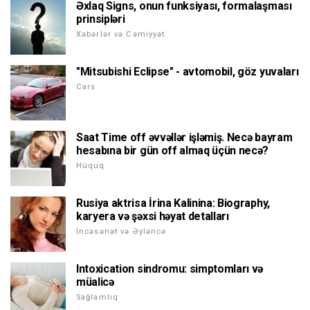
Əxlaq Signs, onun funksiyası, formalaşması
prinsipləri
Xəbərlər və Cəmiyyət
"Mitsubishi Eclipse" - avtomobil, göz yuvaları
Cars
Saat Time off əvvəllər işləmiş. Necə bayram
hesabına bir gün off almaq üçün necə?
Hüquq
Rusiya aktrisa İrina Kalinina: Biography,
karyera və şəxsi həyat detalları
İncəsənət və Əyləncə
Intoxication sindromu: simptomları və
müalicə
Sağlamlıq