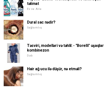
təlimat
Ev və Ailə
Dural sac nədir?
Sağlamlıq
Təsviri, modelləri və təhlil: - "Borelli" uşaqlar
kombinezon
Dəb
Hair ağ ucu ilə düşür, nə etməli?
Sağlamlıq