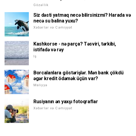
Gözəllik
Siz dəsti yatmaq necə bilirsinizmi? Harada və
necə su balina yuxu?
Xəbərlər və Cəmiyyət
Kashkorse - nə parça? Təsviri, tərkibi,
istifadə və rəy
Iş
Borcalanlara göstərişlər. Mən bank çökdü
əgər kredit ödəmək üçün var?
Maliyyə
Rusiyanın ən yaxşı fotoqraflar
Xəbərlər və Cəmiyyət