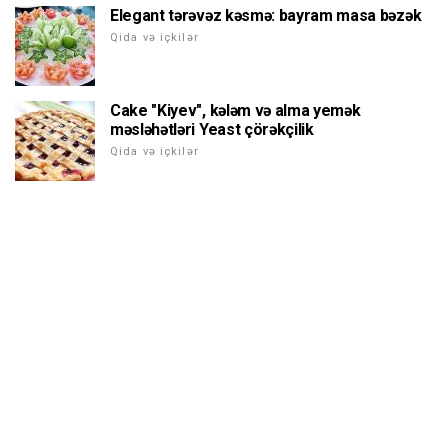
Elegant tərəvəz kəsmə: bayram masa bəzək
Qida və içkilər
Cake "Kiyev", kələm və alma yemək
məsləhətləri Yeast çörəkçilik
Qida və içkilər