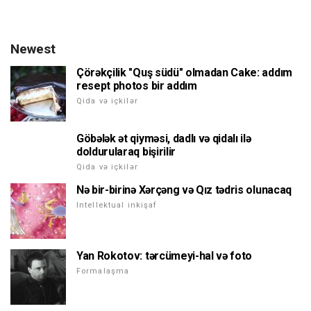
Newest
Çörəkçilik "Quş südü" olmadan Cake: addım
resept photos bir addım
Qida və içkilər
Göbələk ət qiyməsi, dadlı və qidalı ilə
doldurularaq bişirilir
Qida və içkilər
Nə bir-birinə Xərçəng və Qız tədris olunacaq
Intellektual inkişaf
Yan Rokotov: tərcümeyi-hal və foto
Formalaşma