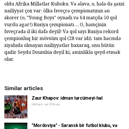
oldu Afrika Millətlər Kuboku. Və əlavə, o, hələ də şəxsi
nailiyyət çox var: ölkə İsveçrə çempionatının ən
skorer (o, "Young Boys" oynadı və 64 matçda 50 qol
vurdu əgər!) Rusiya çempionatı ... O, həmçinin
İsveçrədə il iki dəfə deyil! Və qol sayı Rusiya rekord
çempionluq bir mövsüm qol (28 var idi). tam həcmdə
siyahıda olmayan nailiyyətlər baxaraq, onu bütün
qadir Seydu Doumbia deyil ki, əminliklə qeyd etmək
olar.
Similar articles
Zaur Khapov: idman tərcümeyi-hal
İdman və Fitnes
"Mordoviya" - Saransk bir futbol klubu, və