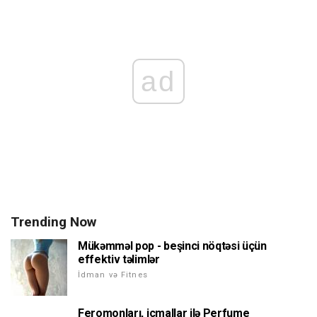
ad
Trending Now
Mükəmməl pop - beşinci nöqtəsi üçün
effektiv təlimlər
İdman və Fitnes
Feromonları, icmallar ilə Perfume