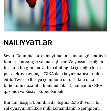
NAILIYYƏTLƏR
Seydu Doumbia, tərcümeyi-hal tarixindən göründüyü
kimi o, çox zəngin və maraqlı var. Və yoxsul ac oğlan
bir dəfə bu gün maraqlı dribbling ilə çox uğurlu və
perspektivli oyunçu. CSKA ilə o böyük nəticələr əldə
edib. Twice o Rusiya çempionu oldu, 2 dəfə ölkə
kubokunu qazanıb - komanda ilə. O, həmçinin CSKA
qazandı və Rusiya Super Kubok.
Bundan başqa, Doumbia də doğma Cote d'Ivoire bir
rol oynayır. Birlikdə milli komandanin o çempionu