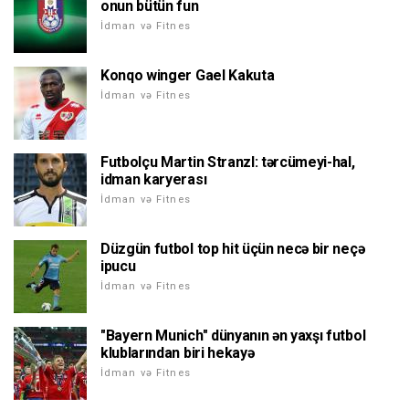
onun bütün fun
İdman və Fitnes
Konqo winger Gael Kakuta
İdman və Fitnes
Futbolçu Martin Stranzl: tərcümeyi-hal,
idman karyerası
İdman və Fitnes
Düzgün futbol top hit üçün necə bir neçə
ipucu
İdman və Fitnes
"Bayern Munich" dünyanın ən yaxşı futbol
klublarından biri hekayə
İdman və Fitnes