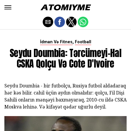
,
İdman Və Fitnes
Football
Seydu Doumbia: Tərcümeyi-Hal
CSKA Qolçu Və Cote D'Ivoire
Seydu Doumbia - bir futbolçu, Rusiya futbol aldadaraq
hər kəs bilir. cahil üçün aydın olmalıdır: qolçu, Fil Dişi
Sahili onların mənşəyi baxmayaraq, 2010-cu ildə CSKA
Moskva lehinə. Və kifayət qədər uğurlu deyil.