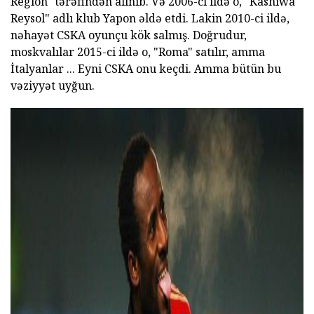
Region" tərəfindən alınıb. Və 2006-ci ildə o, "Kashiwa
Reysol" adlı klub Yapon əldə etdi. Lakin 2010-ci ildə,
nəhayət CSKA oyunçu kök salmış. Doğrudur,
moskvalılar 2015-ci ildə o, "Roma" satılır, amma
İtalyanlar ... Eyni CSKA onu keçdi. Amma bütün bu
vəziyyət uyğun.