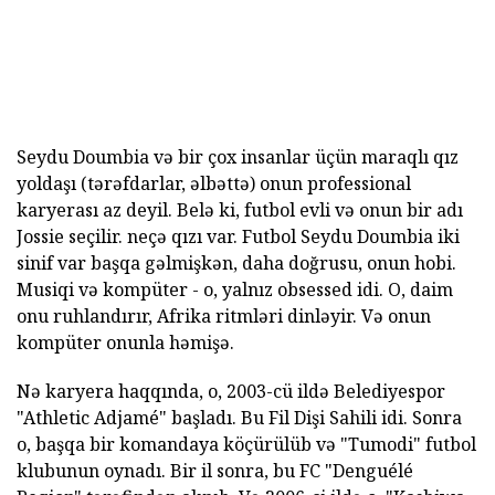
Seydu Doumbia və bir çox insanlar üçün maraqlı qız
yoldaşı (tərəfdarlar, əlbəttə) onun professional
karyerası az deyil. Belə ki, futbol evli və onun bir adı
Jossie seçilir. neçə qızı var. Futbol Seydu Doumbia iki
sinif var başqa gəlmişkən, daha doğrusu, onun hobi.
Musiqi və kompüter - o, yalnız obsessed idi. O, daim
onu ruhlandırır, Afrika ritmləri dinləyir. Və onun
kompüter onunla həmişə.
Nə karyera haqqında, o, 2003-cü ildə Belediyespor
"Athletic Adjamé" başladı. Bu Fil Dişi Sahili idi. Sonra
o, başqa bir komandaya köçürülüb və "Tumodi" futbol
klubunun oynadı. Bir il sonra, bu FC "Denguélé