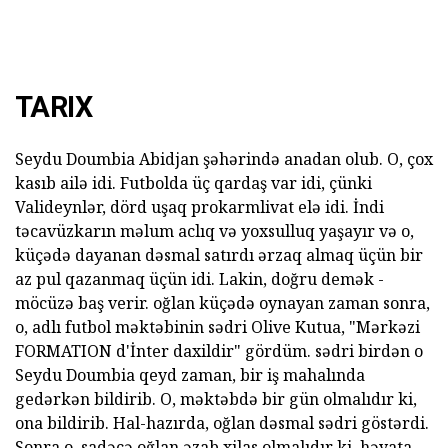
TARIX
Seydu Doumbia Abidjan şəhərində anadan olub. O, çox
kasıb ailə idi. Futbolda üç qardaş var idi, çünki
Valideynlər, dörd uşaq prokarmlivat elə idi. İndi
təcavüzkarın məlum aclıq və yoxsulluq yaşayır və o,
küçədə dayanan dəsmal satırdı ərzaq almaq üçün bir
az pul qazanmaq üçün idi. Lakin, doğru demək -
möcüzə baş verir. oğlan küçədə oynayan zaman sonra,
o, adlı futbol məktəbinin sədri Olive Kutua, "Mərkəzi
FORMATION d'İnter daxildir" gördüm. sədri birdən o
Seydu Doumbia qeyd zaman, bir iş mahalında
gedərkən bildirib. O, məktəbdə bir gün olmalıdır ki,
ona bildirib. Hal-hazırda, oğlan dəsmal sədri göstərdi.
Sonra o, sadəcə oğlan əzab xilas olmalıdır ki, həyata