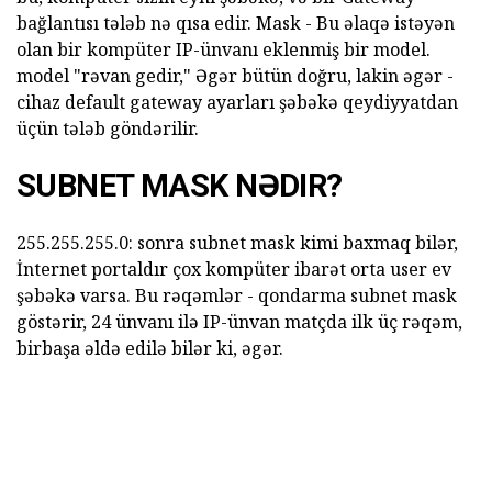
bağlantısı tələb nə qısa edir. Mask - Bu əlaqə istəyən
olan bir kompüter IP-ünvanı eklenmiş bir model.
model "rəvan gedir," Əgər bütün doğru, lakin əgər -
cihaz default gateway ayarları şəbəkə qeydiyyatdan
üçün tələb göndərilir.
SUBNET MASK NƏDIR?
255.255.255.0: sonra subnet mask kimi baxmaq bilər,
İnternet portaldır çox kompüter ibarət orta user ev
şəbəkə varsa. Bu rəqəmlər - qondarma subnet mask
göstərir, 24 ünvanı ilə IP-ünvan matçda ilk üç rəqəm,
birbaşa əldə edilə bilər ki, əgər.