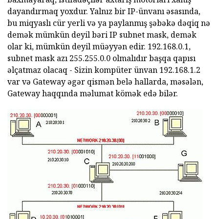
dayandırmaq yoxdur. Yalnız bir IP-ünvanı əsasında,
bu miqyaslı cür yerli və ya paylanmış şəbəkə dəqiq nə
demək mümkün deyil bəri IP subnet mask, demək
olar ki, mümkün deyil müəyyən edir. 192.168.0.1,
subnet mask azı 255.255.0.0 olmalıdır başqa qapısı
əlçatmaz olacaq - Sizin kompüter ünvan 192.168.1.2
var və Gateway əgər qismən belə hallarda, məsələn,
Gateway haqqında məlumat kömək edə bilər.