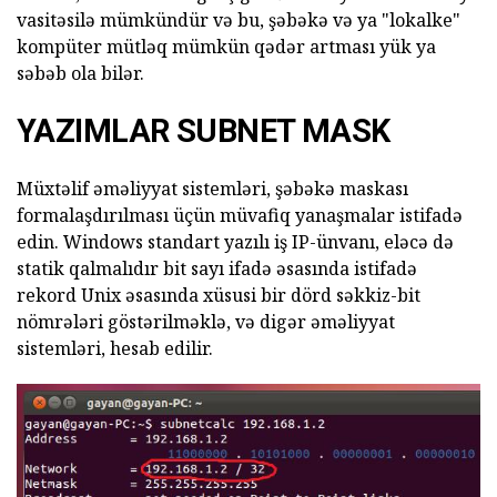
vasitəsilə mümkündür və bu, şəbəkə və ya "lokalke"
kompüter mütləq mümkün qədər artması yük ya
səbəb ola bilər.
YAZIMLAR SUBNET MASK
Müxtəlif əməliyyat sistemləri, şəbəkə maskası
formalaşdırılması üçün müvafiq yanaşmalar istifadə
edin. Windows standart yazılı iş IP-ünvanı, eləcə də
statik qalmalıdır bit sayı ifadə əsasında istifadə
rekord Unix əsasında xüsusi bir dörd səkkiz-bit
nömrələri göstərilməklə, və digər əməliyyat
sistemləri, hesab edilir.