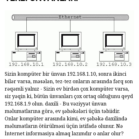
Sizin kompüter bir ünvan 192.168.1.10, sonra ikinci
bilər varsa, məsələn, tez-tez onların arasında fərq son
rəqəmli yalnız - Sizin ev birdən çox kompüter varsa,
siz yəqin ki, bütün ünvanları çox ortaq olduğunu qeyd
192.168.1.9 olun. daxili - Bu vəziyyət ünvan
məlumatlarına görə, ev şəbəkələri üçün təbiidir.
Onlar kompüter arasında kimi, ev şəbəkə daxilində
məlumatların ötürülməsi üçün istifadə olunur. Nə
İnternet informasiya almaq lazımdır o anlar olur?