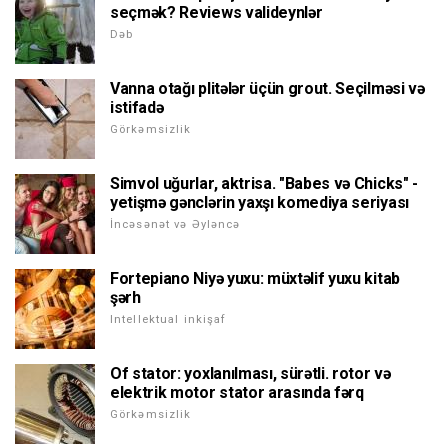
seçmək? Reviews valideynlər
Dəb
Vanna otağı plitələr üçün grout. Seçilməsi və
istifadə
Görkəmsizlik
Simvol uğurlar, aktrisa. "Babes və Chicks" -
yetişmə gənclərin yaxşı komediya seriyası
İncəsənət və Əyləncə
Fortepiano Niyə yuxu: müxtəlif yuxu kitab
şərh
Intellektual inkişaf
Of stator: yoxlanılması, sürətli. rotor və
elektrik motor stator arasında fərq
Görkəmsizlik