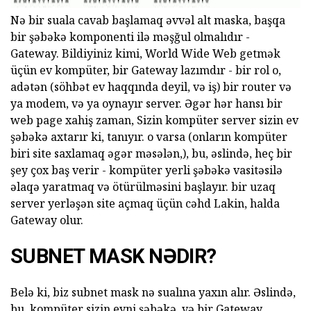
Nə bir suala cavab başlamaq əvvəl alt maska, başqa
bir şəbəkə komponenti ilə məşğul olmalıdır -
Gateway. Bildiyiniz kimi, World Wide Web getmək
üçün ev kompüter, bir Gateway lazımdır - bir rol o,
adətən (söhbət ev haqqında deyil, və iş) bir router və
ya modem, və ya oynayır server. Əgər hər hansı bir
web page xahiş zaman, Sizin kompüter server sizin ev
şəbəkə axtarır ki, tanıyır. o varsa (onların kompüter
biri site saxlamaq əgər məsələn,), bu, əslində, heç bir
şey çox baş verir - kompüter yerli şəbəkə vasitəsilə
əlaqə yaratmaq və ötürülməsini başlayır. bir uzaq
server yerləşən site açmaq üçün cəhd Lakin, halda
Gateway olur.
SUBNET MASK NƏDIR?
Belə ki, biz subnet mask nə sualına yaxın alır. Əslində,
bu, kompüter sizin eyni şəbəkə, və bir Gateway