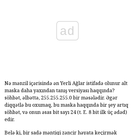
ad
Nə mənzil içərisində ən Yerli Ağlar istifadə olunur alt
maska daha yaxından tanış versiyası haqqında?
söhbət, əlbəttə, 255.255.255.0 bir məsələdir. Əgər
diqqətlə bu oxumaq, bu maska haqqında bir şey artıq
söhbət, və onun əsas bit sayı 24 (t. E. 8 bit ilk üç ədəd)
edir.
Belə ki, bir sadə məntiqi zəncir həyata keçirmək