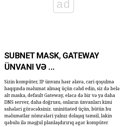
ad
SUBNET MASK, GATEWAY
ÜNVANI VƏ ...
Sizin kompüter, IP ünvanı həsr əlavə, cari qoşulma
haqqında məlumat almaq üçün cəhd edin, siz də belə
alt maska, default Gateway, eləcə də bir və ya daha
DNS server, daha doğrusu, onların ünvanları kimi
sahələri görəcəksiniz. uninitiated üçün, bütün bu
məlumatlar nömrələri yalnız dolaşıq təmsil, lakin
qəbulu ilə məşğul planlaşdırırıq əgər kompüter