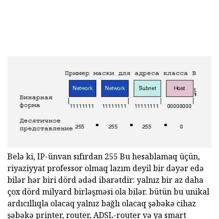
Belə ki, IP-ünvan sıfırdan 255 Bu hesablamaq üçün,
riyaziyyat professor olmaq lazım deyil bir dəyər edə
bilər hər biri dörd ədəd ibarətdir: yalnız bir az daha
çox dörd milyard birləşməsi ola bilər. bütün bu unikal
ardıcıllıqla olacaq yalnız bağlı olacaq şəbəkə cihaz
şəbəkə printer, router, ADSL-router və ya smart