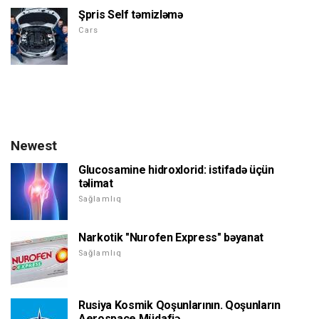
Şpris Self təmizləmə
Cars
Newest
Glucosamine hidroxlorid: istifadə üçün
təlimat
Sağlamlıq
Narkotik "Nurofen Express" bəyanat
Sağlamlıq
Rusiya Kosmik Qoşunlarının. Qoşunların
Aerospace Müdafiə