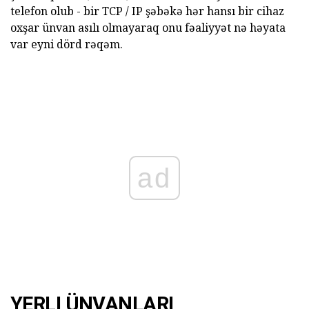
telefon olub - bir TCP / IP şəbəkə hər hansı bir cihaz
oxşar ünvan asılı olmayaraq onu fəaliyyət nə həyata
var eyni dörd rəqəm.
ad
YERLI ÜNVANLARI