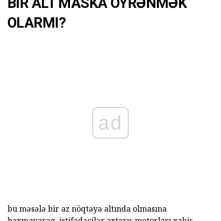
BIR ALT MASKA ÖYRƏNMƏK
OLARMI?
ad
bu məsələ bir az nöqtəyə altında olmasına
baxmayaraq, istifadəçilər axtarış motorları xahiş