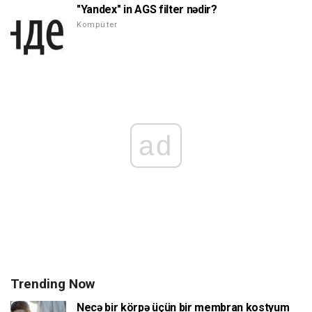
"Yandex" in AGS filter nədir?
Kompüter
ad
Trending Now
Necə bir körpə üçün bir membran kostyum