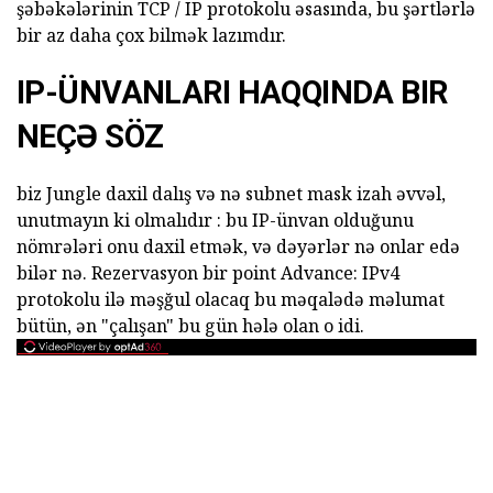
şəbəkələrinin TCP / IP protokolu əsasında, bu şərtlərlə
bir az daha çox bilmək lazımdır.
IP-ÜNVANLARI HAQQINDA BIR
NEÇƏ SÖZ
biz Jungle daxil dalış və nə subnet mask izah əvvəl,
unutmayın ki olmalıdır : bu IP-ünvan olduğunu
nömrələri onu daxil etmək, və dəyərlər nə onlar edə
bilər nə. Rezervasyon bir point Advance: IPv4
protokolu ilə məşğul olacaq bu məqalədə məlumat
bütün, ən "çalışan" bu gün hələ olan o idi.