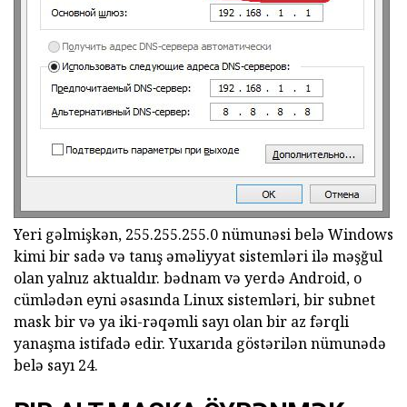
Yeri gəlmişkən, 255.255.255.0 nümunəsi belə Windows
kimi bir sadə və tanış əməliyyat sistemləri ilə məşğul
olan yalnız aktualdır. bədnam və yerdə Android, o
cümlədən eyni əsasında Linux sistemləri, bir subnet
mask bir və ya iki-rəqəmli sayı olan bir az fərqli
yanaşma istifadə edir. Yuxarıda göstərilən nümunədə
belə sayı 24.