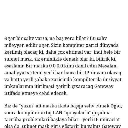
Əgər bir səhv varsa, nə baş verə bilər? Bu səhv
müəyyən edilir əgər, Sizin kompüter xarici dünyada
kəsilmiş olacaq ki, daha çox ehtimal var: indi belə bir
subnet mask, siz əminliklə demək olar ki, bilirik ki,
əsaslanır. Bir maska 0.0.0.0 kimi daxil edin Məsələn,
əməliyyat sistemi yerli hər hansı bir IP-ünvanı olacaq
və hətta yerli şəbəkə xaricində kompüter ilə ünsiyyət
imkanlarının itirilməsi gətirib çıxaracaq Gateway
istifadə etməyə cəhd edəcək.
Biz də "yaxın" alt maska ifadə başqa səhv etmək Əgər,
sonra kompüter artıq LAN "qonşularla" qoşulma
təcrübə problemləri başlaya bilər - yerli IP müraciət
olsa da, subnet mask giriş göstərir bu yalnız Gateway