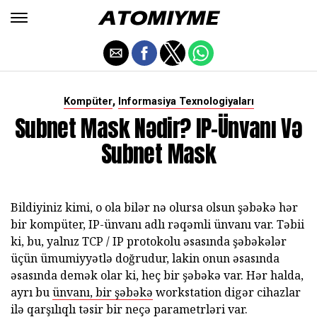
,
Kompüter
Informasiya Texnologiyaları
Subnet Mask Nədir? IP-Ünvanı Və
Subnet Mask
Bildiyiniz kimi, o ola bilər nə olursa olsun şəbəkə hər
bir kompüter, IP-ünvanı adlı rəqəmli ünvanı var. Təbii
ki, bu, yalnız TCP / IP protokolu əsasında şəbəkələr
üçün ümumiyyətlə doğrudur, lakin onun əsasında
əsasında demək olar ki, heç bir şəbəkə var. Hər halda,
ayrı bu
ünvanı, bir şəbəkə
workstation digər cihazlar
ilə qarşılıqlı təsir bir neçə parametrləri var.