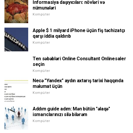
İnformasiya daşıyıcıları: növləri və
nümunələri
Kompüter
Apple $ 1 milyard iPhone üçün fiş təchizatçı
qarşı iddia qaldırıb
Kompüter
Ten səbəbləri Online Consultant Onlinesaler
seçin
Kompüter
Necə "Yandex" aydın axtarış tarixi haqqında
məlumat üçün
Kompüter
Addım guide adım: Mən bütün "əlaqə"
ismarıclarınızı silə bilərəm
Kompüter