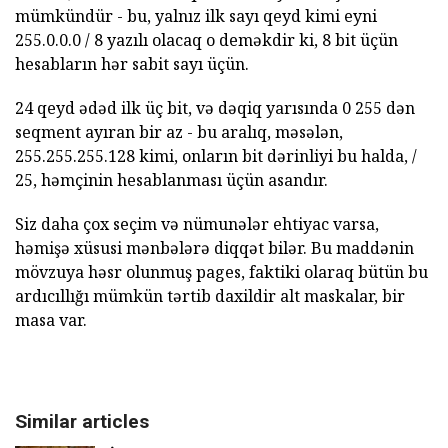
mümkündür - bu, yalnız ilk sayı qeyd kimi eyni
255.0.0.0 / 8 yazılı olacaq o deməkdir ki, 8 bit üçün
hesabların hər sabit sayı üçün.
24 qeyd ədəd ilk üç bit, və dəqiq yarısında 0 255 dən
seqment ayıran bir az - bu aralıq, məsələn,
255.255.255.128 kimi, onların bit dərinliyi bu halda, /
25, həmçinin hesablanması üçün asandır.
Siz daha çox seçim və nümunələr ehtiyac varsa,
həmişə xüsusi mənbələrə diqqət bilər. Bu maddənin
mövzuya həsr olunmuş pages, faktiki olaraq bütün bu
ardıcıllığı mümkün tərtib daxildir alt maskalar, bir
masa var.
Similar articles