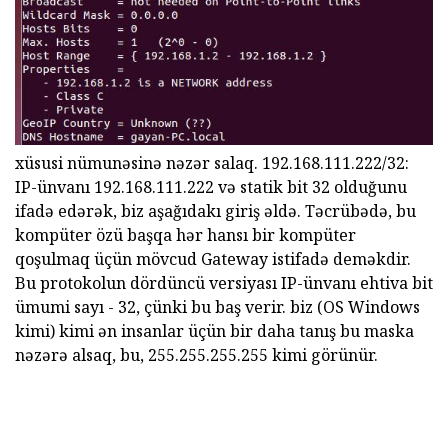
xüsusi nümunəsinə nəzər salaq. 192.168.111.222/32:
IP-ünvanı 192.168.111.222 və statik bit 32 olduğunu
ifadə edərək, biz aşağıdakı giriş əldə. Təcrübədə, bu
kompüter özü başqa hər hansı bir kompüter
qoşulmaq üçün mövcud Gateway istifadə deməkdir.
Bu protokolun dördüncü versiyası IP-ünvanı ehtiva bit
ümumi sayı - 32, çünki bu baş verir. biz (OS Windows
kimi) kimi ən insanlar üçün bir daha tanış bu maska
nəzərə alsaq, bu, 255.255.255.255 kimi görünür.