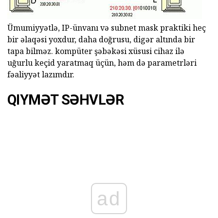
Ümumiyyətlə, IP-ünvanı və subnet mask praktiki heç
bir əlaqəsi yoxdur, daha doğrusu, digər altında bir
tapa bilməz. kompüter şəbəkəsi xüsusi cihaz ilə
uğurlu keçid yaratmaq üçün, həm də parametrləri
fəaliyyət lazımdır.
QIYMƏT SƏHVLƏR
ad