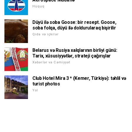
Hüquq
Düyü ilə soba Goose: bir resept. Goose,
soba folqa, düyü ilə doldurularaq bişirilir
Qida və içkilər
Belarus və Rusiya xalqlarının birliyi günü:
Tarix, xüsusiyyətlər, strateji çağırışlar
Xəbərlər və Cəmiyyət
Club Hotel Mira 3 * (Kemer, Türkiyə): təhlil və
turist photos
Yol