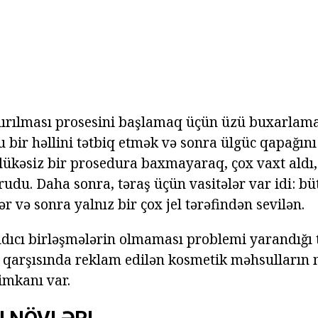
ırılması prosesini başlamaq üçün üzü buxarlama
 bir həllini tətbiq etmək və sonra ülgüc qapağın
hlükəsiz bir prosedura baxmayaraq, çox vaxt aldı
rudu. Daha sonra, təraş üçün vasitələr var idi: b
r və sonra yalnız bir çox jel tərəfindən sevilən.
dıcı birləşmələrin olmaması problemi yarandığı 
n qarşısında reklam edilən kosmetik məhsulların m
imkanı var.