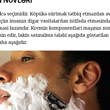
N NÖVLƏRI
cə seçimidir. Köpükə sürtmək tətbiq etməzdən əv
çün insanın digər vasitələrdən istifadə etməsind
tməsi lazımdır. Kremin komponentləri maşının no
in edir, lakin satınalma tələbi aşağıda göstərilə
ha aşağıdır.