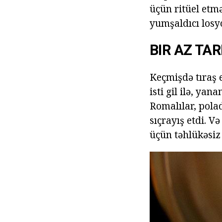
üçün ritüel etmə
yumşaldıcı losy
BIR AZ TAR
Keçmişdə tıraş 
isti gil ilə, ya
Romalılar, pola
sıçrayış etdi. V
üçün təhlükəsiz 