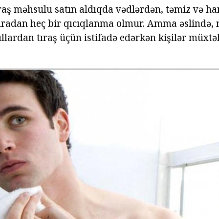
ıraş məhsulu satın aldıqda vədlərdən, təmiz və h
radan heç bir qıcıqlanma olmur. Amma əslində,
lardan tıraş üçün istifadə edərkən kişilər müxtəli