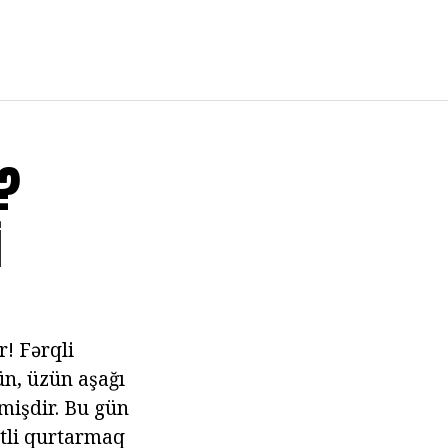
r?
i
r! Fərqli
ün, üzün aşağı
lmişdir. Bu gün
ətli qurtarmaq