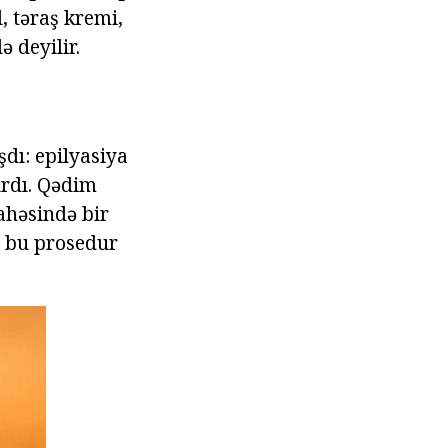
, təraş kremi,
 deyilir.
dı: epilyasiya
ırdı. Qədim
ahəsində bir
te bu prosedur