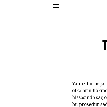
T
Yalnız bir neçə
ölkələrin hökmd
hissəsində saç 
bu prosedur sadə