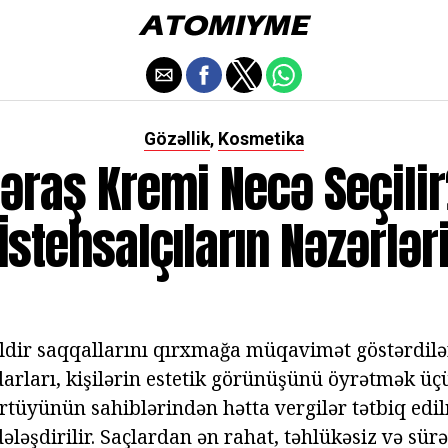
Gözəllik
Kosmetika
,
əraş Kremi Necə Seçili
İstehsalçıların Nəzərlər
 ildir saqqallarını qırxmağa müqavimət göstərdilə
arları, kişilərin estetik görünüşünü öyrətmək üç
örtüyünün sahiblərindən hətta vergilər tətbiq edi
ləşdirilir. Saçlardan ən rahat, təhlükəsiz və sür