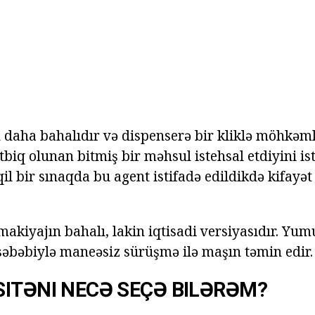
daha bahalıdır və dispenserə bir kliklə möhkə
tbiq olunan bitmiş bir məhsul istehsal etdiyini is
qil bir sınaqda bu agent istifadə edildikdə kifay
makiyajın bahalı, lakin iqtisadi versiyasıdır. Yu
əbəbiylə maneəsiz sürüşmə ilə maşın təmin edir.
ITƏNI NECƏ SEÇƏ BILƏRƏM?