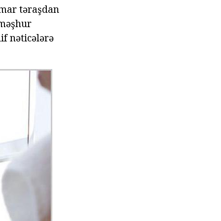
amar təraşdan
 məşhur
f nəticələrə