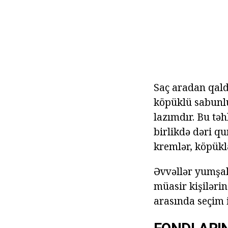
Saç aradan qald
köpüklü sabunlu
lazımdır. Bu tə
birlikdə dəri qu
kremlər, köpüklə
Əvvəllər yumşal
müasir kişiləri
arasında seçim 