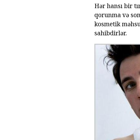
Hər hansı bir t
qorunma və son
kosmetik məhsul
sahibdirlər.