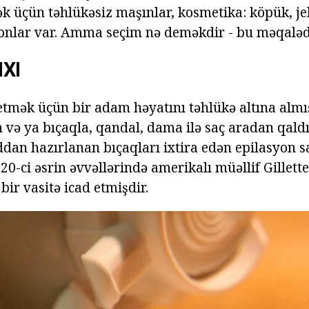
k üçün təhlükəsiz maşınlar, kosmetika: köpük, jel
onlar var. Amma seçim nə deməkdir - bu məqalədə
IXI
etmək üçün bir adam həyatını təhlükə altına almış
nan və ya bıçaqla, qandal, dama ilə saç aradan qald
ddan hazırlanan bıçaqları ixtira edən epilasyon s
ə 20-ci əsrin əvvəllərində amerikalı müəllif Gillet
bir vasitə icad etmişdir.