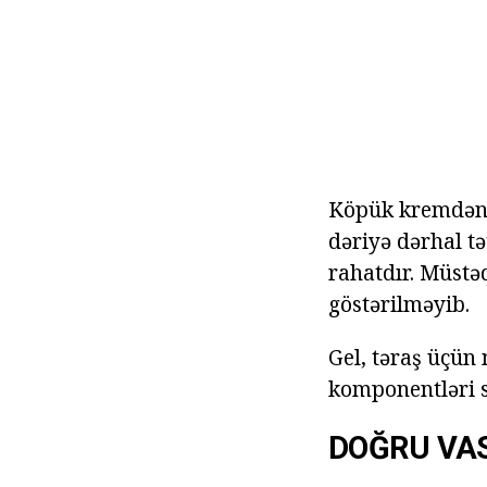
Köpük kremdən 
dəriyə dərhal tə
rahatdır. Müstə
göstərilməyib.
Gel, təraş üçün 
komponentləri s
DOĞRU VAS