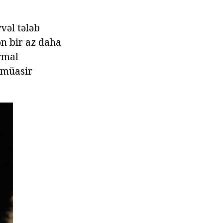
vəl tələb
ən bir az daha
rmal
n müasir