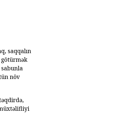
q, saqqalın
ı götürmək
, sabunla
ütün növ
təqdirdə,
üxtəlifliyi