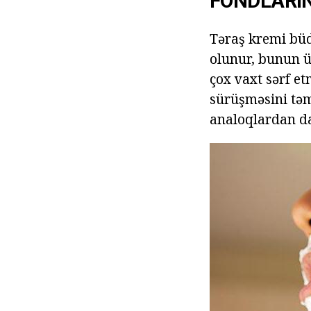
FONDLARI
Təraş kremi büd
olunur, bunun ü
çox vaxt sərf e
sürüşməsini təm
analoqlardan da