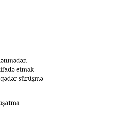
mlənmədən
tifadə etmək
ət qədər sürüşmə
muşatma