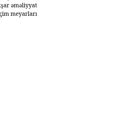
xşar əməliyyat
seçim meyarları