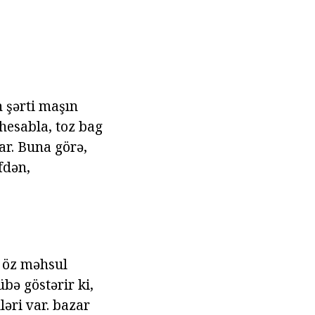
 şərti maşın
 hesabla, toz bag
ar. Buna görə,
fdən,
ı öz məhsul
bə göstərir ki,
ləri var. bazar