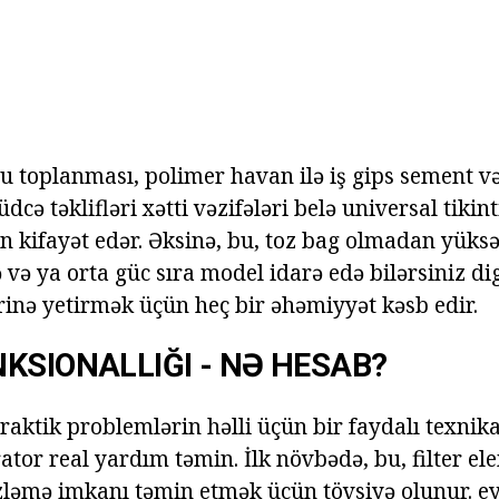
su toplanması, polimer havan ilə iş gips sement və
dcə təklifləri xətti vəzifələri belə universal tiki
un kifayət edər. Əksinə, bu, toz bag olmadan yüks
və ya orta güc sıra model idarə edə bilərsiniz di
rinə yetirmək üçün heç bir əhəmiyyət kəsb edir.
KSIONALLIĞI - NƏ HESAB?
praktik problemlərin həlli üçün bir faydalı texni
ator real yardım təmin. İlk növbədə, bu, filter el
ləmə imkanı təmin etmək üçün tövsiyə olunur. ey