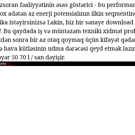
zsoran fəaliyyətinin əsas göstərici - bu performans
 çox adətən az enerji potensialının ilkin seqmentin
ka istəyirsinizsə Lakin, biz bir sənaye download 
. Bu qaydada iş və müntəzəm texniki xidmət prof
kdən sonra bir az otaq qoymaq üçün kifayət qədər
 hava kütləsinin udma dərəcəsi qeyd etmək lazı
yər 50 70 l / san dəyişir.