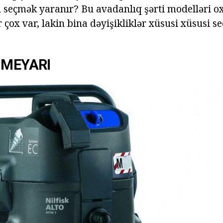
 seçmək yaranır? Bu avadanlıq şərti modelləri o
 çox var, lakin bina dəyişikliklər xüsusi xüsusi 
 MEYARI