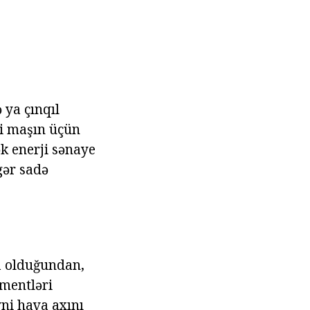
 ya çınqıl
nti maşın üçün
ək enerji sənaye
gər sadə
ka olduğundan,
ementləri
ni hava axını