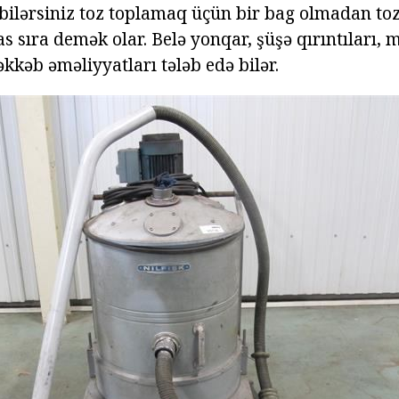
 bilərsiniz toz toplamaq üçün bir bag olmadan toz
sas sıra demək olar. Belə yonqar, şüşə qırıntıları, 
kkəb əməliyyatları tələb edə bilər.