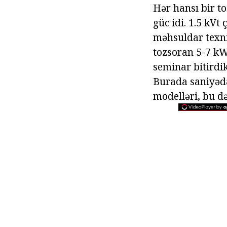
Hər hansı bir to
güc idi. 1.5 kVt
məhsuldar texni
tozsoran 5-7 kW
seminar bitirdi
Burada saniyədə
modelləri, bu də