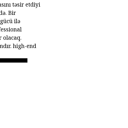
ını təsir etdiyi
də. Bir
gücü ilə
essional
 olacaq.
mdır. high-end