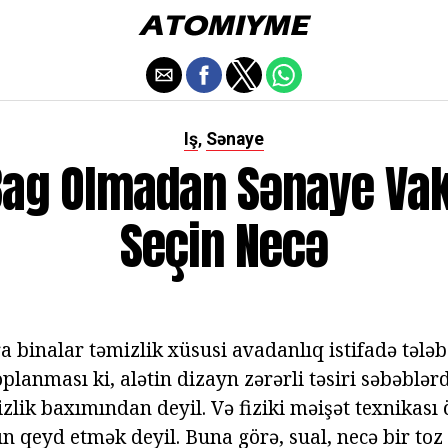
Iş
Sənaye
,
Bag Olmadan Sənaye V
Seçin Necə
a binalar təmizlik xüsusi avadanlıq istifadə tələb e
oplanması ki, alətin dizayn zərərli təsiri səbəblər
izlik baxımından deyil. Və fiziki məişət texnikası 
rın qeyd etmək deyil. Buna görə, sual, necə bir t