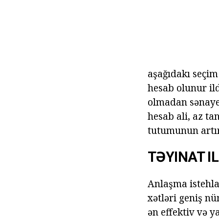
aşağıdakı seçim
hesab olunur ild
olmadan sənaye 
hesab ali, az t
tutumunun artır
TƏYINAT I
Anlaşma istehlak
xətləri geniş nü
ən effektiv və y