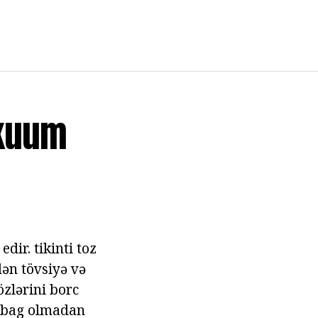
akuum
dir. tikinti toz
dən tövsiyə və
özlərini borc
oz bag olmadan