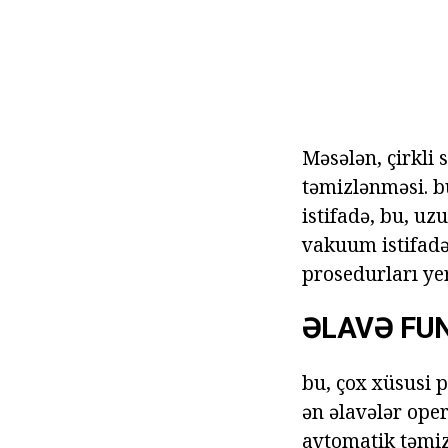
Məsələn, çirkli 
təmizlənməsi. bü
istifadə, bu, uz
vakuum istifadə 
prosedurları ye
ƏLAVƏ FUN
bu, çox xüsusi 
ən əlavələr oper
avtomatik təmiz