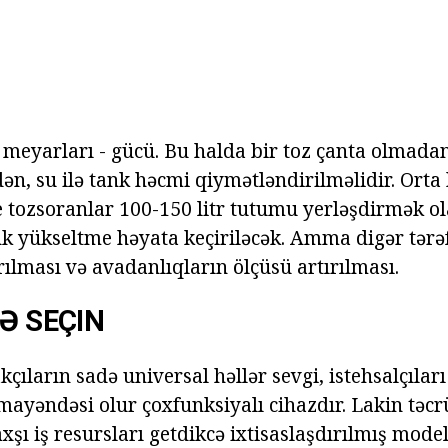
 meyarları - gücü. Bu halda bir toz çanta olmadan
ən, su ilə tank həcmi qiymətləndirilməlidir. Orta
tozsoranlar 100-150 litr tutumu yerləşdirmək ol
ank yükseltme həyata keçiriləcək. Amma digər tərə
ılması və avadanlıqların ölçüsü artırılması.
LƏ SEÇIN
çıların sadə universal həllər sevgi, istehsalçılar
mayəndəsi olur çoxfunksiyalı cihazdır. Lakin təcrü
axşı iş resursları getdikcə ixtisaslaşdırılmış model