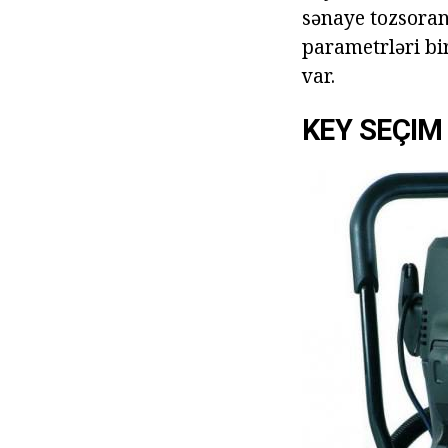
sənaye tozsoran
parametrləri bir
var.
KEY SEÇIM