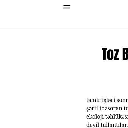
Toz 
təmir işləri sonr
şərti tozsoran t
ekoloji təhlükəs
deyil tullantıla