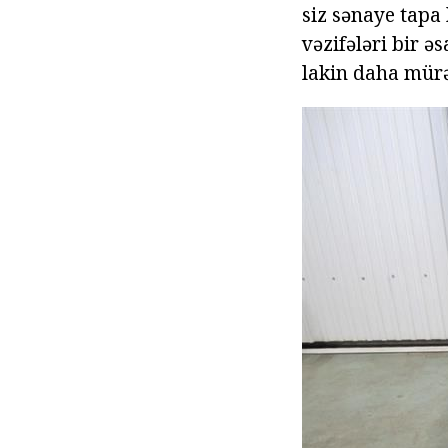
siz sənaye tapa
vəzifələri bir ə
lakin daha mürə