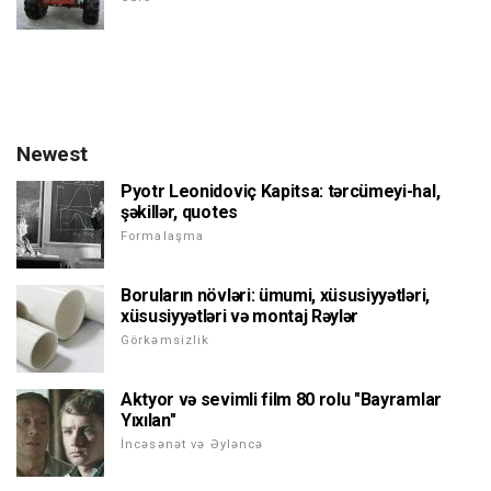
Newest
Pyotr Leonidoviç Kapitsa: tərcümeyi-hal,
şəkillər, quotes
Formalaşma
Boruların növləri: ümumi, xüsusiyyətləri,
xüsusiyyətləri və montaj Rəylər
Görkəmsizlik
Aktyor və sevimli film 80 rolu "Bayramlar
Yıxılan"
İncəsənət və Əyləncə