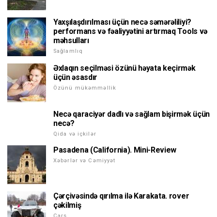
Yaxşılaşdırılması üçün necə səmərəliliyi?
performans və fəaliyyətini artırmaq Tools və
məhsulları
Sağlamlıq
Əxlaqın seçilməsi özünü həyata keçirmək
üçün əsasdır
Özünü mükəmməllik
Necə qaraciyər dadlı və sağlam bişirmək üçün
necə?
Qida və içkilər
Pasadena (California). Mini-Review
Xəbərlər və Cəmiyyət
Çərçivəsində qırılma ilə Karakata. rover
çəkilmiş
Cars