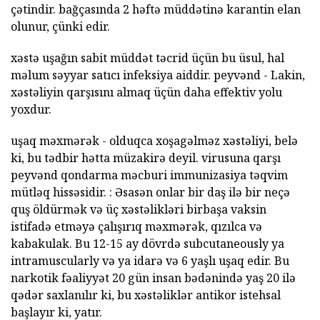
çətindir. bağçasında 2 həftə müddətinə karantin elan
olunur, çünki edir.
xəstə uşağın sabit müddət təcrid üçün bu üsul, hal
məlum səyyar satıcı infeksiya aiddir. peyvənd - Lakin,
xəstəliyin qarşısını almaq üçün daha effektiv yolu
yoxdur.
uşaq məxmərək - olduqca xoşagəlməz xəstəliyi, belə
ki, bu tədbir hətta müzakirə deyil. virusuna qarşı
peyvənd qondarma məcburi immunizasiya təqvim
mütləq hissəsidir. : Əsasən onlar bir daş ilə bir neçə
quş öldürmək və üç xəstəlikləri birbaşa vaksin
istifadə etməyə çalışırıq məxmərək, qızılca və
kabakulak. Bu 12-15 ay dövrdə subcutaneously ya
intramuscularly və ya idarə və 6 yaşlı uşaq edir. Bu
narkotik fəaliyyət 20 gün insan bədənində yaş 20 ilə
qədər saxlanılır ki, bu xəstəliklər antikor istehsal
başlayır ki, yatır.