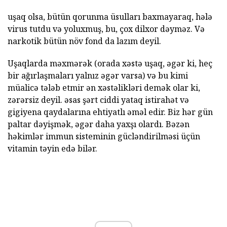
uşaq olsa, bütün qorunma üsulları baxmayaraq, hələ
virus tutdu və yoluxmuş, bu, çox dilxor dəyməz. Və
narkotik bütün növ fond da lazım deyil.
Uşaqlarda məxmərək (orada xəstə uşaq, əgər ki, heç
bir ağırlaşmaları yalnız əgər varsa) və bu kimi
müalicə tələb etmir ən xəstəlikləri demək olar ki,
zərərsiz deyil. əsas şərt ciddi yataq istirahət və
gigiyena qaydalarına ehtiyatlı əməl edir. Biz hər gün
paltar dəyişmək, əgər daha yaxşı olardı. Bəzən
həkimlər immun sisteminin gücləndirilməsi üçün
vitamin təyin edə bilər.