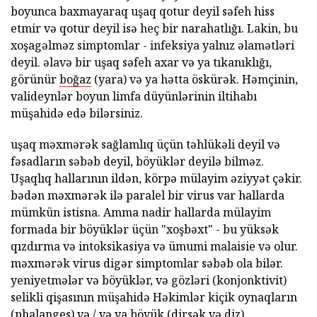
boyunca baxmayaraq uşaq qotur deyil səfeh hiss
etmir və qotur deyil isə heç bir narahatlığı. Lakin, bu
xoşagəlməz simptomlar - infeksiya yalnız əlamətləri
deyil. əlavə bir uşaq səfeh axar və ya tıkanıklığı,
görünür
boğaz
(yara) və ya hətta öskürək. Həmçinin,
valideynlər boyun limfa düyünlərinin iltihabı
müşahidə edə bilərsiniz.
uşaq məxmərək sağlamlıq üçün təhlükəli deyil və
fəsadların səbəb deyil, böyüklər deyilə bilməz.
Uşaqlıq hallarının ildən, körpə mülayim əziyyət çəkir.
bədən məxmərək ilə paralel bir virus var hallarda
mümkün istisna. Amma nadir hallarda mülayim
formada bir böyüklər üçün "xoşbəxt" - bu yüksək
qızdırma və intoksikasiya və ümumi malaisie və olur.
məxmərək virus digər simptomlar səbəb ola bilər.
yeniyetmələr və böyüklər, və gözləri (konjonktivit)
selikli qişasının müşahidə Həkimlər kiçik oynaqların
(phalanges) və / və ya böyük (dirsək və diz).