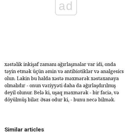
ad
xəstəlik inkişaf zamanı ağırlaşmalar var idi, onda
təyin etmək üçün əmin və antibiotiklər və analgesics
olun. Lakin bu halda xəstə məxmərək xəstəxanaya
olmalıdır - onun vəziyyəti daha da ağırlaşdırılmış
deyil olunur. Belə ki, uşaq məxmərək - bir faciə, və
döyülmüş bilər. Əsas odur ki, - bunu necə bilmək.
Similar articles