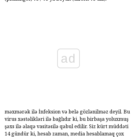
ad
məxmərək ilə İnfeksion və belə gözlənilməz deyil. Bu
virus xəstəlikləri ilə bağlıdır ki, bu birbaşa yoluxmuş
şəxs ilə əlaqə vasitəsilə qəbul edilir. Siz kürt müddəti
14 gündür ki, hesab zaman, media hesablamaq çox