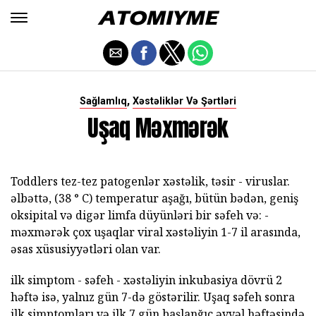
,
Sağlamlıq
Xəstəliklər Və Şərtləri
Uşaq Məxmərək
Toddlers tez-tez patogenlər xəstəlik, təsir - viruslar.
əlbəttə, (38 ° C) temperatur aşağı, bütün bədən, geniş
oksipital və digər limfa düyünləri bir səfeh və: -
məxmərək çox uşaqlar viral xəstəliyin 1-7 il arasında,
əsas xüsusiyyətləri olan var.
ilk simptom - səfeh - xəstəliyin inkubasiya dövrü 2
həftə isə, yalnız gün 7-də göstərilir. Uşaq səfeh sonra
ilk simptomları və ilk 7 gün başlanğıc əvvəl həftəsində