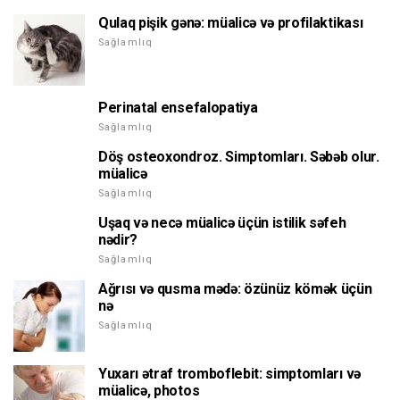
Qulaq pişik gənə: müalicə və profilaktikası
Sağlamlıq
Perinatal ensefalopatiya
Sağlamlıq
Döş osteoxondroz. Simptomları. Səbəb olur.
müalicə
Sağlamlıq
Uşaq və necə müalicə üçün istilik səfeh
nədir?
Sağlamlıq
Ağrısı və qusma mədə: özünüz kömək üçün
nə
Sağlamlıq
Yuxarı ətraf tromboflebit: simptomları və
müalicə, photos