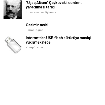
"Uşaq Album" Çaykovski: content
yaradılması tarixi
İncəsənət və Əyləncə
Casimir təsiri
Formalaşma
Internetdən USB flash sürücüyə musiqi
yükləmək necə
Kompüterlər