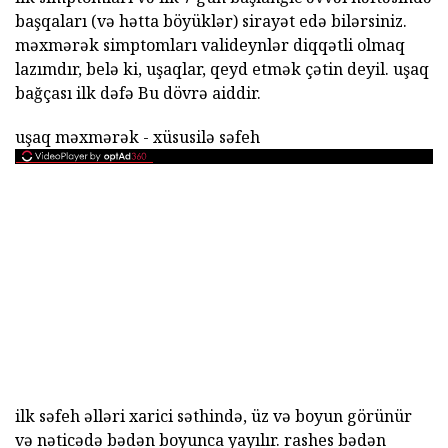
başqaları (və hətta böyüklər) sirayət edə bilərsiniz.
məxmərək simptomları valideynlər diqqətli olmaq
lazımdır, belə ki, uşaqlar, qeyd etmək çətin deyil. uşaq
bağçası ilk dəfə Bu dövrə aiddir.
uşaq məxmərək - xüsusilə səfeh
ilk səfeh əlləri xarici səthində, üz və boyun görünür
və nəticədə bədən boyunca yayılır. rashes bədən