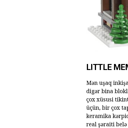
LITTLE ME
Mən uşaq inkişa
digər bina blok
çox xüsusi tiki
üçün, bir çox ta
keramika kərpic,
real şəraiti bel