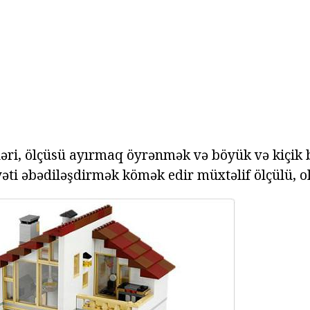
ləri, ölçüsü ayırmaq öyrənmək və böyük və kiçik
əti əbədiləşdirmək kömək edir müxtəlif ölçülü, ol