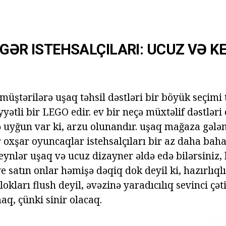
IGƏR ISTEHSALÇILARI: UCUZ VƏ K
ştərilərə uşaq təhsil dəstləri bir böyük seçimi tə
ətli bir LEGO edir. ev bir neçə müxtəlif dəstləri o
lə uyğun var ki, arzu olunandır. uşaq mağaza gələ
 oxşar oyuncaqlar istehsalçıları bir az daha bahal
deynlər uşaq və ucuz dizayner əldə edə bilərsiniz, 
 satın onlar həmişə dəqiq dok deyil ki, hazırlıql
okları flush deyil, əvəzinə yaradıcılıq sevinci çəti
aq, çünki sinir olacaq.