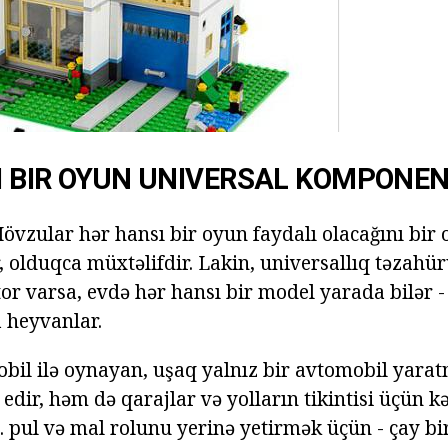
 BIR OYUN UNIVERSAL KOMPONE
övzular hər hansı bir oyun faydalı olacağını bir
 olduqca müxtəlifdir. Lakin, universallıq təzahür
or varsa, evdə hər hansı bir model yarada bilər -
a heyvanlar.
bil ilə oynayan, uşaq yalnız bir avtomobil yara
 edir, həm də qarajlar və yolların tikintisi üçün k
. pul və mal rolunu yerinə yetirmək üçün - çay bi