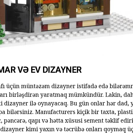
MAR VƏ EV DIZAYNER
fı üçün müntəzəm dizayner istifadə edə bilərəmm
ları birləşdirən yaratmaq mümkündür. Lakin, da
nti dizayner ilə oynayacaq. Bu gün onlar hər dad, 
pa bilərsiniz. Manufacturers kiçik bir taxta, plast
 pəncərə, qapı və hətta xüsusi sement təklif ediri
ə dizayner kimi yaxın və təcrübə onları qoymaq üç