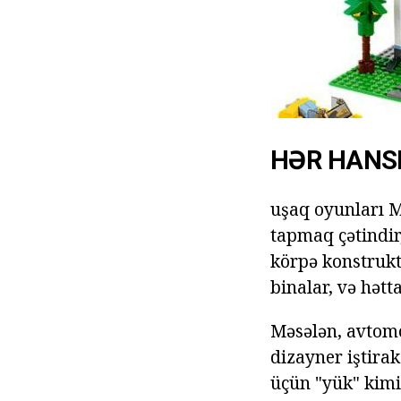
HƏR HANSI
uşaq oyunları M
tapmaq çətindir,
körpə konstrukt
binalar, və hətt
Məsələn, avtomo
dizayner iştirak
üçün "yük" kimi