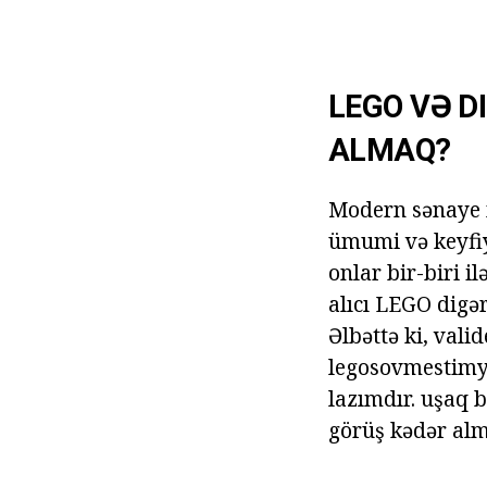
LEGO VƏ D
ALMAQ?
Modern sənaye mü
ümumi və keyfiyy
onlar bir-biri i
alıcı LEGO digər
Əlbəttə ki, vali
legosovmestimye
lazımdır. uşaq bl
görüş kədər alm