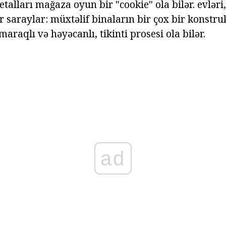
etalları mağaza oyun bir "cookie" ola bilər. evləri,
ər saraylar: müxtəlif binaların bir çox bir konst
maraqlı və həyəcanlı, tikinti prosesi ola bilər.
ad