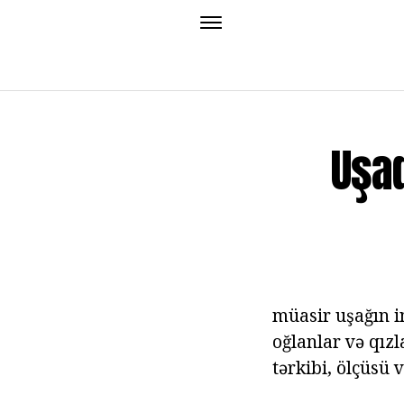
Uşaq
müasir uşağın i
oğlanlar və qızla
tərkibi, ölçüsü 