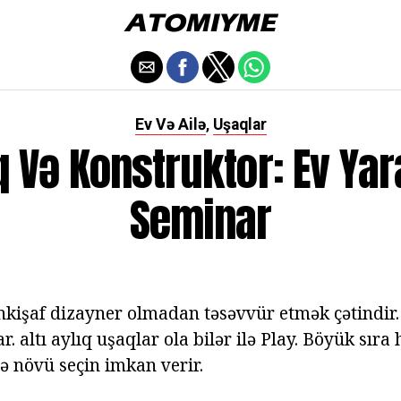
Ev Və Ailə
Uşaqlar
,
 Və Konstruktor: Ev Yar
Seminar
nkişaf dizayner olmadan təsəvvür etmək çətindir.
r. altı aylıq uşaqlar ola bilər ilə Play. Böyük sıra
və növü seçin imkan verir.