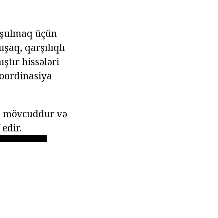
qoşulmaq üçün
uşaq, qarşılıqlı
ıştır hissələri
koordinasiya
ün mövcuddur və
edir.