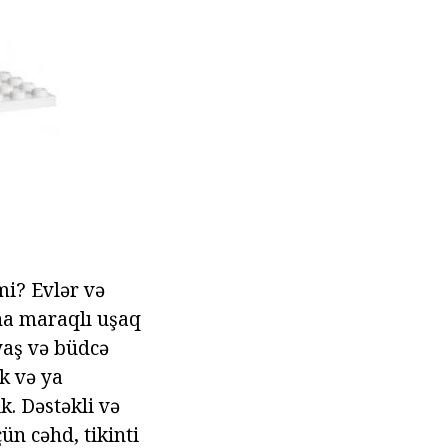
i? Evlər və
ha maraqlı uşaq
yaş və büdcə
ik və ya
k. Dəstəkli və
ün cəhd, tikinti