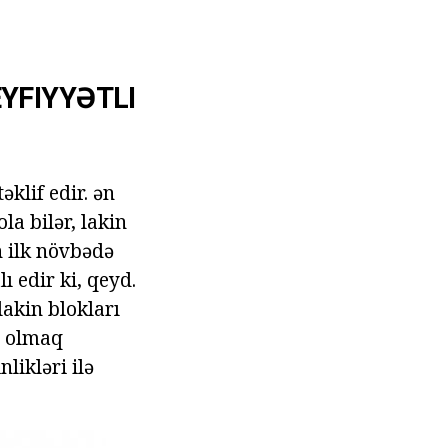
EYFIYYƏTLI
klif edir. ən
la bilər, lakin
n ilk növbədə
ı edir ki, qeyd.
lakin blokları
ı olmaq
nlikləri ilə