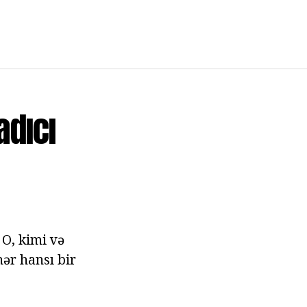
adıcı
 O, kimi və
 hər hansı bir