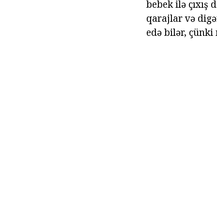
bebek ilə çıxış d
qarajlar və dig
edə bilər, çünki 