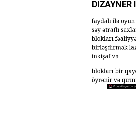
DIZAYNER 
faydalı ilə oyun
səy ətraflı saxla
blokları fəaliyy
birləşdirmək laz
inkişaf və.
blokları bir qa
öyrənir və qırmı