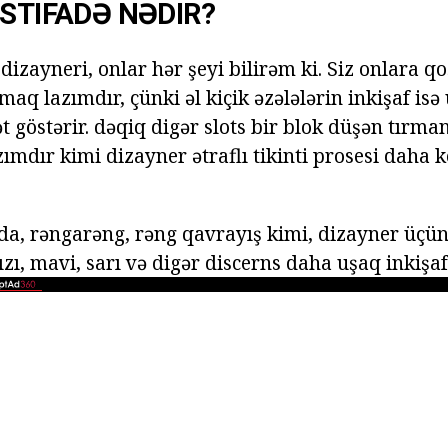
ISTIFADƏ NƏDIR?
 dizayneri, onlar hər şeyi bilirəm ki. Siz onlara 
maq lazımdır, çünki əl kiçik əzələlərin inkişaf isə 
ət göstərir. dəqiq digər slots bir blok düşən tırman
ımdır kimi dizayner ətraflı tikinti prosesi daha 
yda, rəngarəng, rəng qavrayış kimi, dizayner üç
zı, mavi, sarı və digər discerns daha uşaq inkişaf 