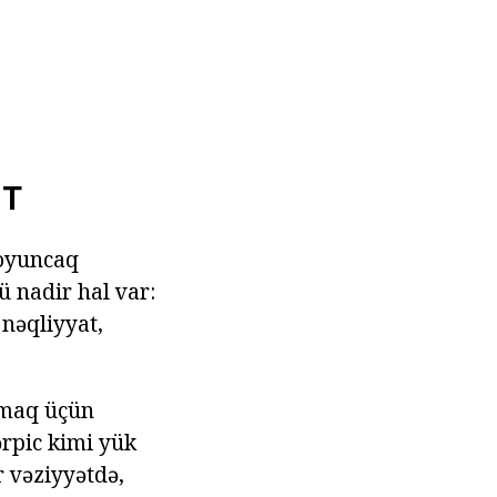
NT
 oyuncaq
ü nadir hal var:
 nəqliyyat,
tmaq üçün
ərpic kimi yük
r vəziyyətdə,