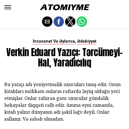
,
İncəsənət Və Əyləncə
Ədəbiyyat
Verkin Eduard Yazıçı: Tərcümeyi-
Hal, Yaradıcılıq
Bu yazıçı adı yeniyetməlik oxucuları tanış edir. Onun
kitabları möhkəm onların rəflərdə layiq olduğu yeri
etmişlər. Onlar zahirən gənc oxucular gündəlik
hekayələr diqqəti cəlb edir. Amma eyni zamanda,
kitab yalnız dünyanın adi şəkil ləğv deyil. Onlar
sallanır. Və səbəb olmadan.