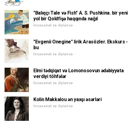
"Balıqçı Tale və Fish" A. S. Pushkina. bir yeni
yol bir Qoldfişə haqqında nağıl
İncəsənət və Əyləncə
"Evgenii Onegine" lirik Arasözler. Ekskurs -
bu
İncəsənət və Əyləncə
Elmi tədqiqat və Lomonosovun ədəbiyyata
verdiyi töhfələr
İncəsənət və Əyləncə
Kolin Makkalou ən yaxşı əsərləri
İncəsənət və Əyləncə