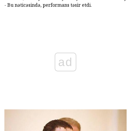
- Bu nəticəsində, performans təsir etdi.
ad