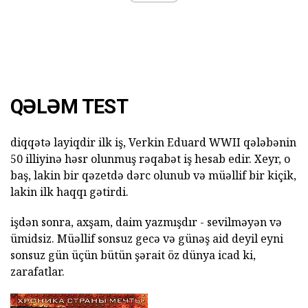
QƏLƏM TEST
diqqətə layiqdir ilk iş, Verkin Eduard WWII qələbənin
50 illiyinə həsr olunmuş rəqabət iş hesab edir. Xeyr, o
baş, lakin bir qəzetdə dərc olunub və müəllif bir kiçik,
lakin ilk haqqı gətirdi.
işdən sonra, axşam, daim yazmışdır - sevilməyən və
ümidsiz. Müəllif sonsuz gecə və günəş aid deyil eyni
sonsuz gün üçün bütün şərait öz dünya icad ki,
zarafatlar.