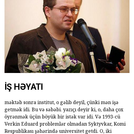
İŞ HƏYATI
məktəb sonra institut, o gəlib deyil, çünki mən işə
getmək idi. Bu və səbəbi. yazıçı deyir ki, o, daha çox
öyrənmək üçün böyük bir istək var idi. Və 1993-cü
Verkin Eduard problemlər olmadan Syktyvkar, Komi
Respublikası şəhərində universitet getdi. O, iki