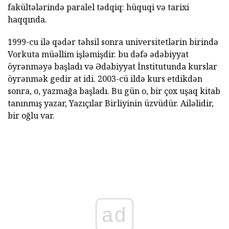
fakültələrində paralel tədqiq: hüquqi və tarixi
haqqında.
1999-cu ilə qədər təhsil sonra universitetlərin birində
Vorkuta müəllim işləmişdir. bu dəfə ədəbiyyat
öyrənməyə başladı və Ədəbiyyat İnstitutunda kurslar
öyrənmək gedir at idi. 2003-cü ildə kurs etdikdən
sonra, o, yazmağa başladı. Bu gün o, bir çox uşaq kitab
tanınmış yazar, Yazıçılar Birliyinin üzvüdür. Ailəlidir,
bir oğlu var.
ad