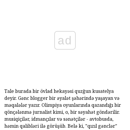
ad
Tale burada bir övlad hekayəsi quzğun kusatelya
deyir. Gənc blogger bir əyalət şəhərində yaşayan və
məqalələr yazır. Olimpiya oyunlarında qazandığı bir
qönçələnmə jurnalist kimi, o, bir səyahət göndərilir.
musiqiçilər, idmançılar və sənətçilər - avtobusda,
həmin qalibləri ilə görüşüb. Belə ki, "qızıl gənclər"