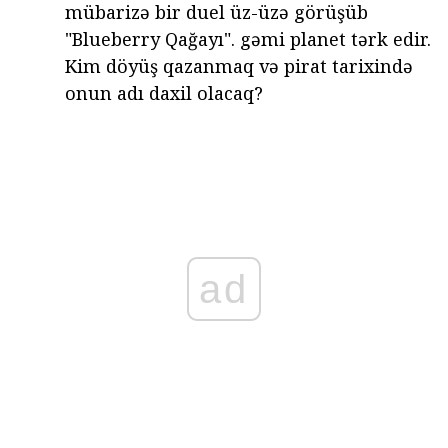
mübarizə bir duel üz-üzə görüşüb
"Blueberry Qağayı". gəmi planet tərk edir.
Kim döyüş qazanmaq və pirat tarixində
onun adı daxil olacaq?
ad