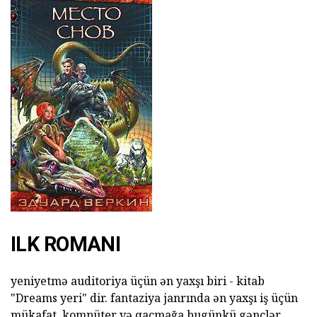
ILK ROMANI
yeniyetmə auditoriya üçün ən yaxşı biri - kitab
"Dreams yeri" dir. fantaziya janrında ən yaxşı iş üçün
mükafat. kompüter və qaçmağa bugünkü gənclər