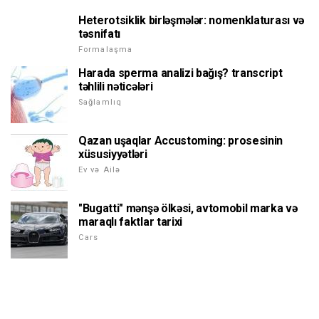
Heterotsiklik birləşmələr: nomenklaturası və
təsnifatı
Formalaşma
Harada sperma analizi bağış? transcript
təhlili nəticələri
Sağlamlıq
Qazan uşaqlar Accustoming: prosesinin
xüsusiyyətləri
Ev və Ailə
"Bugatti" mənşə ölkəsi, avtomobil marka və
maraqlı faktlar tarixi
Cars