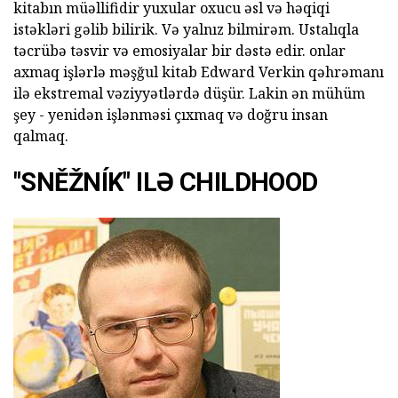
kitabın müəllifidir yuxular oxucu əsl və həqiqi
istəkləri gəlib bilirik. Və yalnız bilmirəm. Ustalıqla
təcrübə təsvir və emosiyalar bir dəstə edir. onlar
axmaq işlərlə məşğul kitab Edward Verkin qəhrəmanı
ilə ekstremal vəziyyətlərdə düşür. Lakin ən mühüm
şey - yenidən işlənməsi çıxmaq və doğru insan
qalmaq.
"SNĚŽNÍK" ILƏ CHILDHOOD