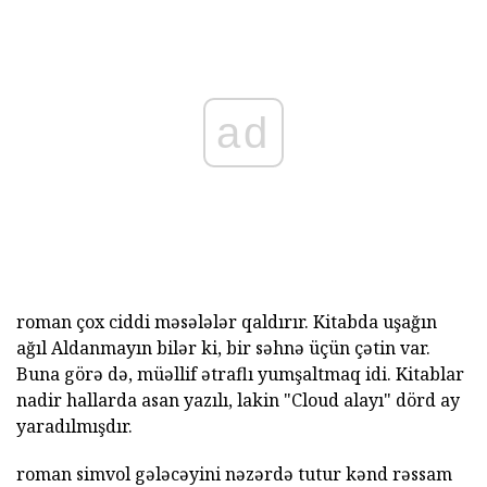
ad
roman çox ciddi məsələlər qaldırır. Kitabda uşağın
ağıl Aldanmayın bilər ki, bir səhnə üçün çətin var.
Buna görə də, müəllif ətraflı yumşaltmaq idi. Kitablar
nadir hallarda asan yazılı, lakin "Cloud alayı" dörd ay
yaradılmışdır.
roman simvol gələcəyini nəzərdə tutur kənd rəssam