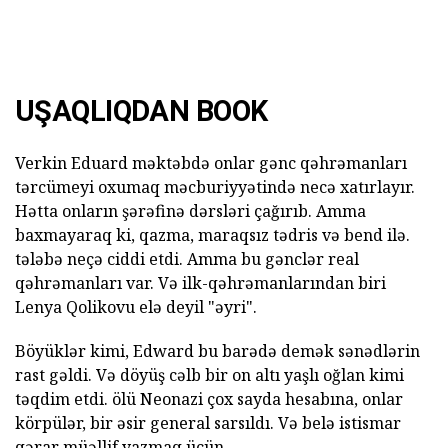
UŞAQLIQDAN BOOK
Verkin Eduard məktəbdə onlar gənc qəhrəmanları
tərcümeyi oxumaq məcburiyyətində necə xatırlayır.
Hətta onların şərəfinə dərsləri çağırıb. Amma
baxmayaraq ki, qazma, maraqsız tədris və bend ilə.
tələbə neçə ciddi etdi. Amma bu gənclər real
qəhrəmanları var. Və ilk-qəhrəmanlarından biri
Lenya Qolikovu elə deyil "əyri".
Böyüklər kimi, Edward bu barədə demək sənədlərin
rast gəldi. Və döyüş cəlb bir on altı yaşlı oğlan kimi
təqdim etdi. ölü Neonazi çox sayda hesabına, onlar
körpülər, bir əsir general sarsıldı. Və belə istismar
qərar müəllif yazmaq üçün.