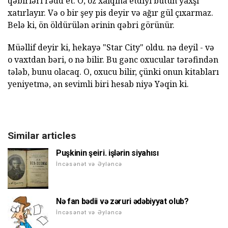
qəbirləri rədd et. O, öz xalqına etdiyi bütün yaxşı
xatırlayır. Və o bir şey pis deyir və ağır gül çıxarmaz.
Belə ki, ön öldürülən ərinin qəbri görünür.
Müəllif deyir ki, hekayə "Star City" oldu. nə deyil - və
o vaxtdan bəri, o nə bilir. Bu gənc oxucular tərəfindən
tələb, bunu olacaq. O, oxucu bilir, çünki onun kitabları
yeniyetmə, ən sevimli biri hesab niyə Yəqin ki.
Similar articles
Puşkinin şeiri. işlərin siyahısı
İncəsənət və Əyləncə
Nə fan bədii və zəruri ədəbiyyat olub?
İncəsənət və Əyləncə