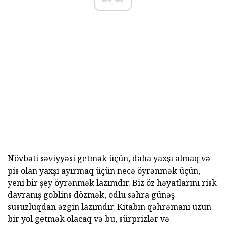
Növbəti səviyyəsi getmək üçün, daha yaxşı almaq və
pis olan yaxşı ayırmaq üçün necə öyrənmək üçün,
yeni bir şey öyrənmək lazımdır. Biz öz həyatlarını risk
davranış goblins dözmək, odlu səhra günəş
susuzluqdan əzgin lazımdır. Kitabın qəhrəmanı uzun
bir yol getmək olacaq və bu, sürprizlər və