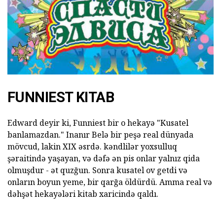
FUNNIEST KITAB
Edward deyir ki, Funniest bir o hekayə "Kusatel
banlamazdan." Inanır Belə bir peşə real dünyada
mövcud, lakin XIX əsrdə. kəndlilər yoxsulluq
şəraitində yaşayan, və dəfə ən pis onlar yalnız qida
olmuşdur - ət quzğun. Sonra kusatel ov getdi və
onların boyun yeme, bir qarğa öldürdü. Amma real və
dəhşət hekayələri kitab xaricində qaldı.