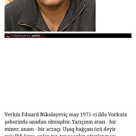
Verkin Eduard Nikolayeviç may 1975-ci ildə Vorkuta
şəhərində anadan olmuşdur. Yazıçının atası - bir
miner, anam - bir əczaçı. Uşaq bağçası özü deyir