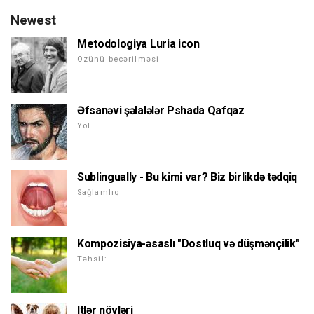
Newest
Metodologiya Luria icon
Özünü becərilməsi
Əfsanəvi şəlalələr Pshada Qafqaz
Yol
Sublingually - Bu kimi var? Biz birlikdə tədqiq
Sağlamlıq
Kompozisiya-əsaslı "Dostluq və düşmənçilik"
Təhsil:
Itlər növləri