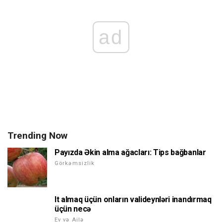
ad
Trending Now
Payızda Əkin alma ağacları: Tips bağbanlar
Görkəmsizlik
It almaq üçün onların valideynləri inandırmaq
üçün necə
Ev və Ailə