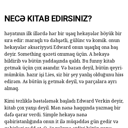
NECƏ KITAB EDIRSINIZ?
həyatının ilk illərdə hər bir uşaq hekayələr böyük bir
sıra edir: maraqlı və dəhşətli, gülünc və komik. onun
hekayələr əksəriyyəti Edward onun uşaqlıq ona baş
deyir. Something qəzeti oxumaq üçün. A hekayə
bildirib və bütün yaddaşında qaldı. Bu funny kitab
getmək üçün çox asandır. Və bəzən deyil, bütün qeyri-
mümkün. hazır işi Lies, siz bir şey yanlış olduğunu hiss
edirəm. As bütün iş getmək deyil, və parçalara ayrı
almaq.
Kimi tezliklə bəstələmək başladı Edward Verkin deyir,
kitab çox yaxşı deyil. Mən nənə haqqında yazmaq bir
dəfə qərar verdi. Simple hekayə nənə
qəbiristanlığında onun it ilə müqəddəs gün gedir və