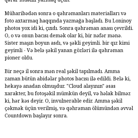
Müharibədən sonra o qəhrəmanları materialları və
foto axtarmaq haqqında yazmağa başladı. Bu Loninoy
photos yox idi ki, çıxdı. Sonra qəhrəman anası çevrildi.
O, o və onun bacısı demək olar ki, bir nəfər mənə.
Sister maşın boyun asdı, və şəkli geyimli. bir qız kimi
geyimli - Və belə şəkil yanan gözləri ilə qəhrəman
pioner oldu.
Bir neçə il sonra mən real şəkil tapılmadı. Amma
zaman bütün abidələr photos bacısı ilə edildi. Belə ki,
hekayə anadan olmuşdur. "Cloud alayının" əsas
xarakter, bu fotoşəkil mümkün deyil, və həlak bilməz
ki, hər kəs deyir. O, invulnerable edir. Amma şəkil
çəkmək üçün verilmiş, və qəhrəman ölümündən əvvəl
Countdown başlayır sonra.