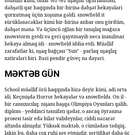
müəllifi kimi, onlar tez-tez uşaqlar oğurlanması,
dəhşətli qar haqqında bir-birinə dəhşət hekayələri
qorxutmaq üçün xoşuma gəldi. snowfield it
sürüklənəcəklər kimi bir-birinə anbar onu gördüm,
dəhşət mənə. Və üçüncü oğlan bir tanışlıq mağaza
snowstorm getdi və geri qayıtmayıb necə inanılmaz
hekayə almaq idi - snowfield iddia etdi. Müəllif
zarafatlar ki, uşaq bağçası "Sun" - parlaq uşaqlıq
xatirələri biri. Bəzi pendir güveç nə dəyəri.
MƏKTƏB GÜN
School müəllif özü haqqında bizə deyir kimi, adi orta
idi. Keçmişdə Horror hekayələr və snowfields. On il -
bir cansıxıcılıq. nişanı başqa Olimpiya Oyunları qalib,
diplom - yeddinci təsnifatı qədər, o ancaq öyrənmə
prosesi təsir edə bilər valideynlər, ciddi nəzarət
altında almışdır. Yüksək məktəb, o cümlədən tədqiq,
lakin bu, daha çox ruhi səy etmişdir. sertifikat daha üç