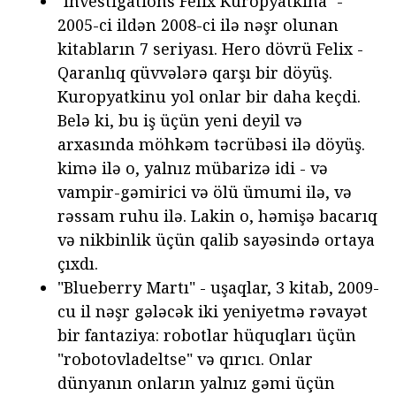
"Investigations Felix Kuropyatkina" -
2005-ci ildən 2008-ci ilə nəşr olunan
kitabların 7 seriyası. Hero dövrü Felix -
Qaranlıq qüvvələrə qarşı bir döyüş.
Kuropyatkinu yol onlar bir daha keçdi.
Belə ki, bu iş üçün yeni deyil və
arxasında möhkəm təcrübəsi ilə döyüş.
kimə ilə o, yalnız mübarizə idi - və
vampir-gəmirici və ölü ümumi ilə, və
rəssam ruhu ilə. Lakin o, həmişə bacarıq
və nikbinlik üçün qalib sayəsində ortaya
çıxdı.
"Blueberry Martı" - uşaqlar, 3 kitab, 2009-
cu il nəşr gələcək iki yeniyetmə rəvayət
bir fantaziya: robotlar hüquqları üçün
"robotovladeltse" və qırıcı. Onlar
dünyanın onların yalnız gəmi üçün