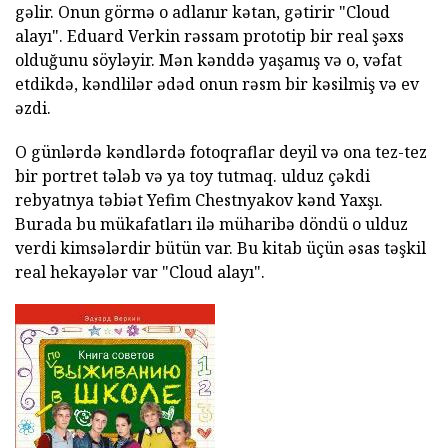
gəlir. Onun görmə o adlanır kətan, gətirir "Cloud
alayı". Eduard Verkin rəssam prototip bir real şəxs
olduğunu söyləyir. Mən kənddə yaşamış və o, vəfat
etdikdə, kəndlilər ədəd onun rəsm bir kəsilmiş və ev
əzdi.
O günlərdə kəndlərdə fotoqraflar deyil və ona tez-tez
bir portret tələb və ya toy tutmaq. ulduz çəkdi
rebyatnya təbiət Yefim Chestnyakov kənd Yaxşı.
Burada bu mükafatları ilə müharibə döndü o ulduz
verdi kimsələrdir bütün var. Bu kitab üçün əsas təşkil
real hekayələr var "Cloud alayı".