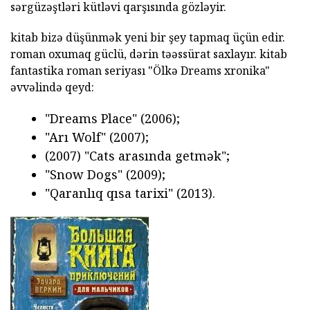
sərgüzəştləri kütləvi qarşısında gözləyir.
kitab bizə düşünmək yeni bir şey tapmaq üçün edir.
roman oxumaq güclü, dərin təəssürat saxlayır. kitab
fantastika roman seriyası "Ölkə Dreams xronika"
əvvəlində qeyd:
"Dreams Place" (2006);
"Arı Wolf" (2007);
(2007) "Cats arasında getmək";
"Snow Dogs" (2009);
"Qaranlıq qısa tarixi" (2013).