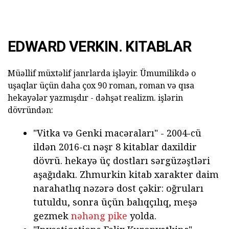
EDWARD VERKIN. KITABLAR
Müəllif müxtəlif janrlarda işləyir. Ümumilikdə o
uşaqlar üçün daha çox 90 roman, roman və qısa
hekayələr yazmışdır - dəhşət realizm. işlərin
dövründən:
"Vitka və Genki macəraları" - 2004-cü
ildən 2016-cı nəşr 8 kitablar daxildir
dövrü. hekayə üç dostları sərgüzəştləri
aşağıdakı. Zhmurkin kitab xarakter daim
narahatlıq nəzərə dost çəkir: oğruları
tutuldu, sonra üçün balıqçılıq, meşə
gezmek
nəhəng pike
yolda.