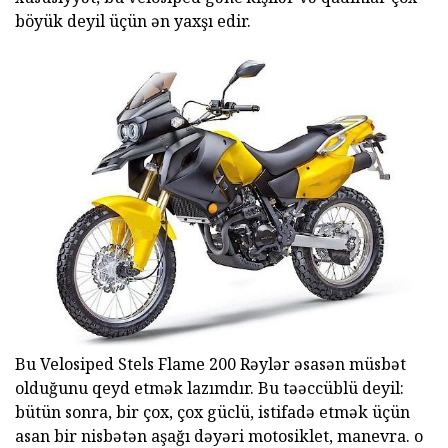
böyük deyil üçün ən yaxşı edir.
Bu Velosiped Stels Flame 200 Rəylər əsasən müsbət
olduğunu qeyd etmək lazımdır. Bu təəccüblü deyil:
bütün sonra, bir çox, çox güclü, istifadə etmək üçün
asan bir nisbətən aşağı dəyəri motosiklet, manevra. o