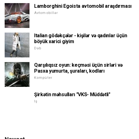
Lamborghini Egoista avtomobil araşdırması
Avtomobillər
Italian gödəkçələr - kişilər və qadınlar üçün
böyük xarici giyim
Dəb
Qarşılıqsız oyun: keçməsi üçün sirləri və
Pasxa yumurta, şuraları, kodları
Kompüter
Şirkətin məhsulları "VKS- Müddətli"
Iş