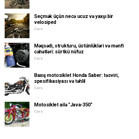
Seçmək üçün necə ucuz və yaxşı bir
velosiped
Cars
Məqsədi, strukturu, üstünlükləri və mənfi
cəhətləri: sürtkü nüfuz
Cars
Baxış motosiklet Honda Saber: təsviri,
spesifikasiyası və təhlil
Cars
Motosiklet ailə "Java-350"
Cars