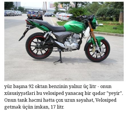
yüz başına 92 oktan benzinin yalnız üç litr - onun
xüsusiyyətləri bu velosiped yanacaq bir qədər "yeyir".
Onun tank həcmi hətta çox uzun səyahət, Velosiped
getmək üçün imkan, 17 litr.