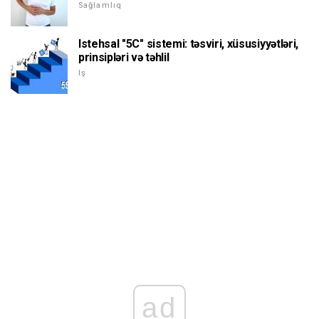
Sağlamlıq
Istehsal "5C" sistemi: təsviri, xüsusiyyətləri,
prinsipləri və təhlil
Iş
ad