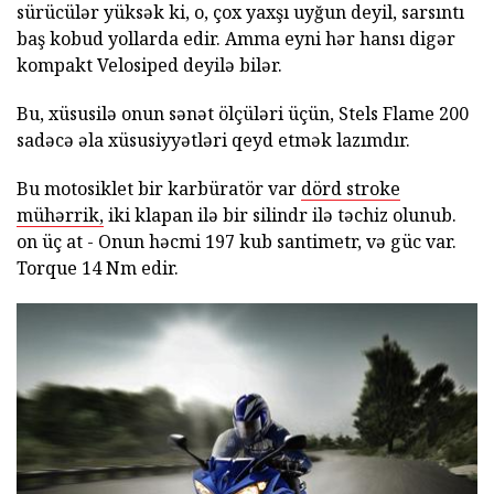
sürücülər yüksək ki, o, çox yaxşı uyğun deyil, sarsıntı
baş kobud yollarda edir. Amma eyni hər hansı digər
kompakt Velosiped deyilə bilər.
Bu, xüsusilə onun sənət ölçüləri üçün, Stels Flame 200
sadəcə əla xüsusiyyətləri qeyd etmək lazımdır.
Bu motosiklet bir karbüratör var
dörd stroke
mühərrik,
iki klapan ilə bir silindr ilə təchiz olunub.
on üç at - Onun həcmi 197 kub santimetr, və güc var.
Torque 14 Nm edir.