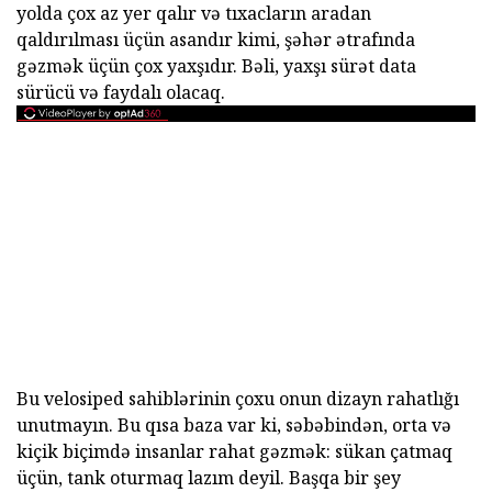
yolda çox az yer qalır və tıxacların aradan
qaldırılması üçün asandır kimi, şəhər ətrafında
gəzmək üçün çox yaxşıdır. Bəli, yaxşı sürət data
sürücü və faydalı olacaq.
Bu velosiped sahiblərinin çoxu onun dizayn rahatlığı
unutmayın. Bu qısa baza var ki, səbəbindən, orta və
kiçik biçimdə insanlar rahat gəzmək: sükan çatmaq
üçün, tank oturmaq lazım deyil. Başqa bir şey