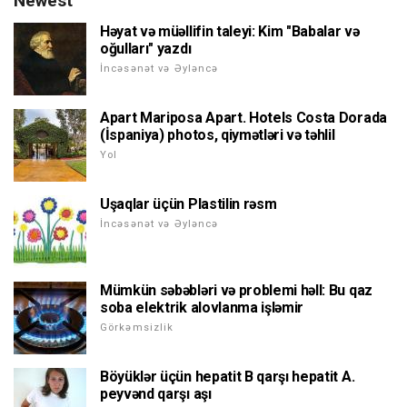
Newest
Həyat və müəllifin taleyi: Kim "Babalar və
oğulları" yazdı
İncəsənət və Əyləncə
Apart Mariposa Apart. Hotels Costa Dorada
(İspaniya) photos, qiymətləri və təhlil
Yol
Uşaqlar üçün Plastilin rəsm
İncəsənət və Əyləncə
Mümkün səbəbləri və problemi həll: Bu qaz
soba elektrik alovlanma işləmir
Görkəmsizlik
Böyüklər üçün hepatit B qarşı hepatit A.
peyvənd qarşı aşı