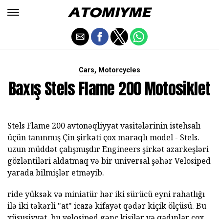
,
Cars
Motorcycles
Baxış Stels Flame 200 Motosiklet
Stels Flame 200 avtonəqliyyat vasitələrinin istehsalı
üçün tanınmış Çin şirkəti çox maraqlı model - Stels.
uzun müddət çalışmışdır Engineers şirkət azarkeşləri
gözləntiləri aldatmaq və bir universal şəhər Velosiped
yarada bilmişlər etməyib.
ride yüksək və miniatür hər iki sürücü eyni rahatlığı
ilə iki təkərli "at" icazə kifayət qədər kiçik ölçüsü. Bu
xüsusiyyət, bu velosiped gənc kişilər və qadınlar çox