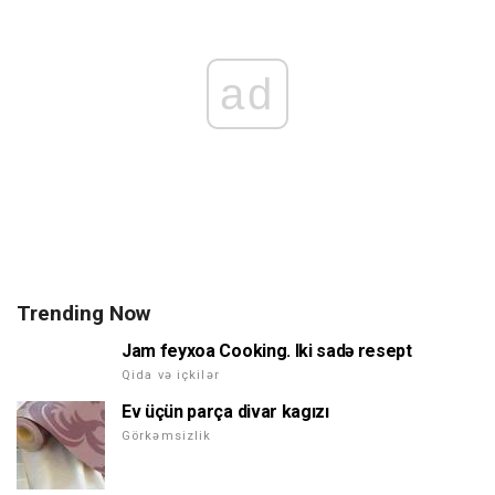
ad
Trending Now
Jam feyxoa Cooking. Iki sadə resept
Qida və içkilər
Ev üçün parça divar kagızı
Görkəmsizlik