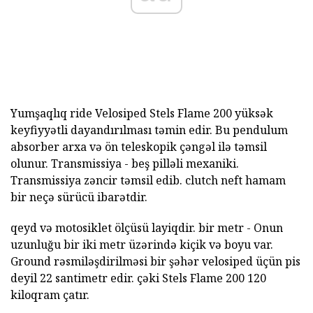
Yumşaqlıq ride Velosiped Stels Flame 200 yüksək
keyfiyyətli dayandırılması təmin edir. Bu pendulum
absorber arxa və ön teleskopik çəngəl ilə təmsil
olunur. Transmissiya - beş pilləli mexaniki.
Transmissiya zəncir təmsil edib. clutch neft hamam
bir neçə sürücü ibarətdir.
qeyd və motosiklet ölçüsü layiqdir. bir metr - Onun
uzunluğu bir iki metr üzərində kiçik və boyu var.
Ground rəsmiləşdirilməsi bir şəhər velosiped üçün pis
deyil 22 santimetr edir. çəki Stels Flame 200 120
kiloqram çatır.