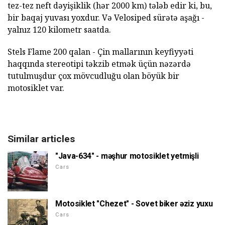
tez-tez neft dəyişiklik (hər 2000 km) tələb edir ki, bu,
bir baqaj yuvası yoxdur. Və Velosiped sürətə aşağı -
yalnız 120 kilometr saatda.
Stels Flame 200 qalan - Çin mallarının keyfiyyəti
haqqında stereotipi təkzib etmək üçün nəzərdə
tutulmuşdur çox mövcudluğu olan böyük bir
motosiklet var.
Similar articles
"Java-634" - məşhur motosiklet yetmişli
Cars
Motosiklet "Chezet" - Sovet biker əziz yuxu
Cars