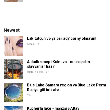
Newest
Lak tutqun və ya parlaq? corny olmayın!
Gözəllik
A dadlı resept Kulesza - necə qədim
slavyanlar hazır
Qida və içkilər
Blue Lake Samara region və Blue Lake Perm
Rusiya göl istirahət
Yol
Kucherla lake - mənzərə Altay