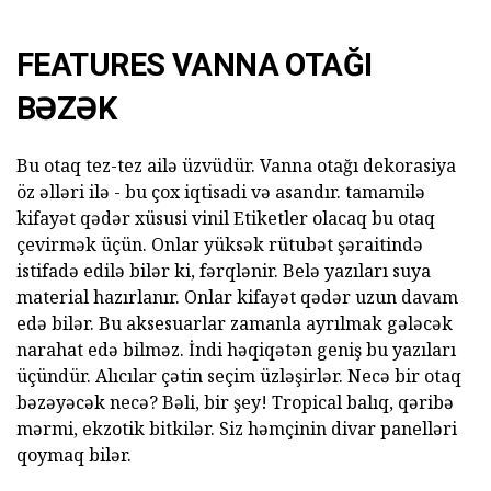
FEATURES VANNA OTAĞI
BƏZƏK
Bu otaq tez-tez ailə üzvüdür. Vanna otağı dekorasiya
öz əlləri ilə - bu çox iqtisadi və asandır. tamamilə
kifayət qədər xüsusi vinil Etiketler olacaq bu otaq
çevirmək üçün. Onlar yüksək rütubət şəraitində
istifadə edilə bilər ki, fərqlənir. Belə yazıları suya
material hazırlanır. Onlar kifayət qədər uzun davam
edə bilər. Bu aksesuarlar zamanla ayrılmak gələcək
narahat edə bilməz. İndi həqiqətən geniş bu yazıları
üçündür. Alıcılar çətin seçim üzləşirlər. Necə bir otaq
bəzəyəcək necə? Bəli, bir şey! Tropical balıq, qəribə
mərmi, ekzotik bitkilər. Siz həmçinin divar panelləri
qoymaq bilər.