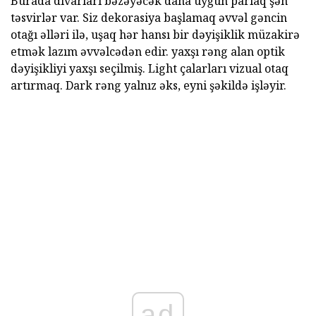
Burada divarları bəzəyəcək daha uyğun parlaq şən
təsvirlər var. Siz dekorasiya başlamaq əvvəl gəncin
otağı əlləri ilə, uşaq hər hansı bir dəyişiklik müzakirə
etmək lazım əvvəlcədən edir. yaxşı rəng alan optik
dəyişikliyi yaxşı seçilmiş. Light çalarları vizual otaq
artırmaq. Dark rəng yalnız əks, eyni şəkildə işləyir.
ad