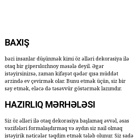
BAXIŞ
bəzi insanlar düşünmək kimi öz əlləri dekorasiya ilə
otaq bir giperslozhnoy məsələ deyil. Əgər
istəyirsinizsə, zaman kifayət qədər qısa müddət
ərzində ev çevirmək olar. Bunu etmək üçün, siz bir
səy etmək, eləcə də təsəvvür göstərmək lazımdır.
HAZIRLIQ MƏRHƏLƏSI
Siz öz əlləri ilə otaq dekorasiya başlamaq əvvəl, əsas
vəzifələri formalaşdırmaq və aydın siz nail olmaq
istəyirik nəticələr təqdim etmək tələb olunur. Siz sadə