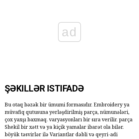
ad
ŞƏKILLƏR ISTIFADƏ
Bu otaq bəzək bir ümumi formasıdır. Embroidery ya
müvafiq qutusuna yerləşdirilmiş parça, nümunələri,
çox yaxşı baxmaq. varyasyonları bir sıra verilir. parça
Shekil bir xətt və ya kiçik yamalar ibarət ola bilər.
böyük təsvirlər ilə Variantlar dəbli və qeyri-adi