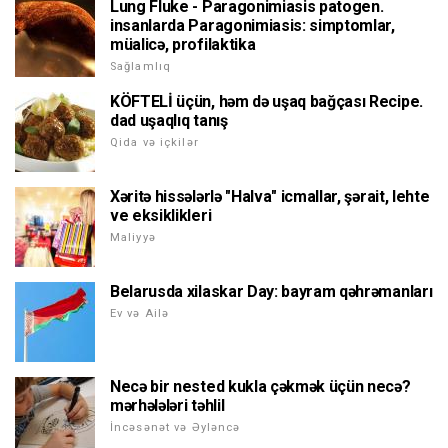
Lung Fluke - Paragonimiasis patogen.
insanlarda Paragonimiasis: simptomlar,
müalicə, profilaktika
Sağlamlıq
KÖFTELİ üçün, həm də uşaq bağçası Recipe.
dad uşaqlıq tanış
Qida və içkilər
Xəritə hissələrlə "Halva" icmallar, şərait, lehte
ve eksiklikleri
Maliyyə
Belarusda xilaskar Day: bayram qəhrəmanları
Ev və Ailə
Necə bir nested kukla çəkmək üçün necə?
mərhələləri təhlil
İncəsənət və Əyləncə