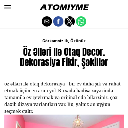
,
Görkəmsizlik
Özünüz
Öz Əlləri Ilə Otaq Decor.
Dekorasiya Fikir, Şəkillər
öz əlləri ilə otaq dekorasiya - bir ev daha şık və rahat
etmək üçün en asan yol. Bu sadə hadisə sayəsində
tamamilə ev çevirmək və orijinal edə bilərsiniz. çox
daxili dizayn variantları var. Bu, yalnız ən uyğun
seçmək qalır.