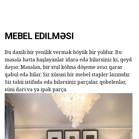
MEBEL EDILMƏSI
Bu daxili bir yenilik vermək böyük bir yoldur. Bu
məsələ hətta başlayanlar idarə edə bilərsiniz ki, qeyd
dəyər. Məsələn, bir stul köhnə döşeme əvəz qərar
qəbul edə bilər. Siz xüsusi bir mebel stapler lazımdır.
Siz təbii istifadə edə bilərsiniz parçalar, qobelenlər,
süni dəri və ya ipək parça.