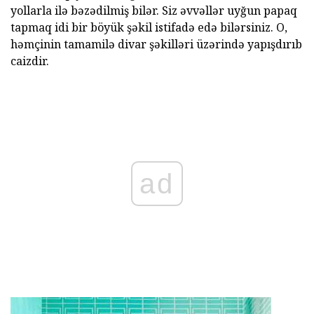
yollarla ilə bəzədilmiş bilər. Siz əvvəllər uyğun papaq
tapmaq idi bir böyük şəkil istifadə edə bilərsiniz. O,
həmçinin tamamilə divar şəkilləri üzərində yapışdırıb
caizdir.
ad