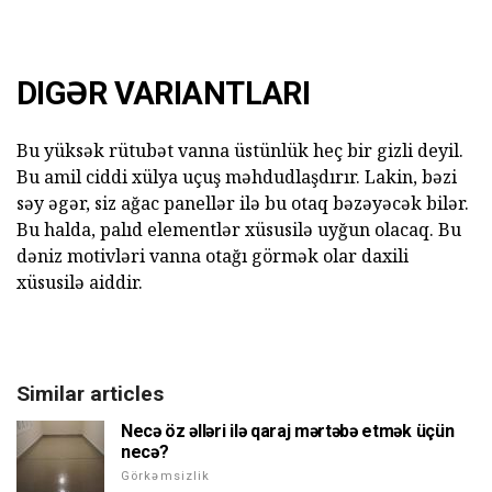
DIGƏR VARIANTLARI
Bu yüksək rütubət vanna üstünlük heç bir gizli deyil.
Bu amil ciddi xülya uçuş məhdudlaşdırır. Lakin, bəzi
səy əgər, siz ağac panellər ilə bu otaq bəzəyəcək bilər.
Bu halda, palıd elementlər xüsusilə uyğun olacaq. Bu
dəniz motivləri vanna otağı görmək olar daxili
xüsusilə aiddir.
Similar articles
Necə öz əlləri ilə qaraj mərtəbə etmək üçün
necə?
Görkəmsizlik