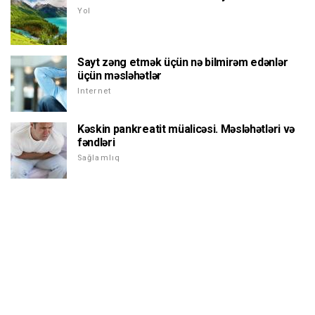
Yol
Sayt zəng etmək üçün nə bilmirəm edənlər
üçün məsləhətlər
Internet
Kəskin pankreatit müalicəsi. Məsləhətləri və
fəndləri
Sağlamlıq