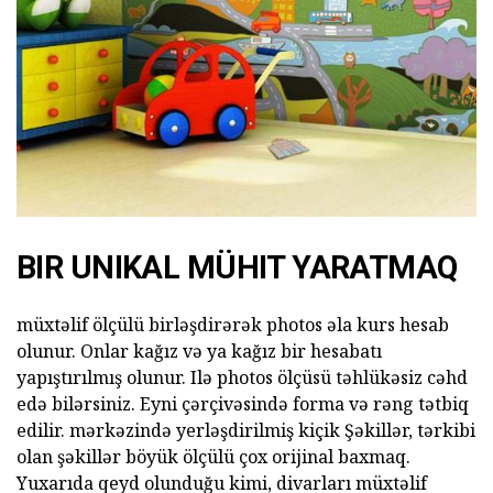
BIR UNIKAL MÜHIT YARATMAQ
müxtəlif ölçülü birləşdirərək photos əla kurs hesab
olunur. Onlar kağız və ya kağız bir hesabatı
yapıştırılmış olunur. Ilə photos ölçüsü təhlükəsiz cəhd
edə bilərsiniz. Eyni çərçivəsində forma və rəng tətbiq
edilir. mərkəzində yerləşdirilmiş kiçik Şəkillər, tərkibi
olan şəkillər böyük ölçülü çox orijinal baxmaq.
Yuxarıda qeyd olunduğu kimi, divarları müxtəlif