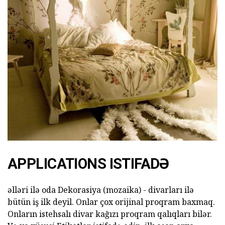
APPLICATIONS ISTIFADƏ
əlləri ilə oda Dekorasiya (mozaika) - divarları ilə
bütün iş ilk deyil. Onlar çox orijinal proqram baxmaq.
Onların istehsalı divar kağızı proqram qalıqları bilər.