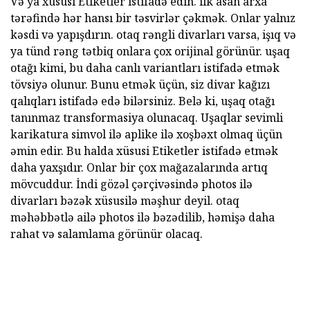
Və ya xüsusi Etiketler istifadə edin. ilk asan arxa
tərəfində hər hansı bir təsvirlər çəkmək. Onlar yalnız
kəsdi və yapışdırın. otaq rəngli divarları varsa, işıq və
ya tünd rəng tətbiq onlara çox orijinal görünür. uşaq
otağı kimi, bu daha canlı variantları istifadə etmək
tövsiyə olunur. Bunu etmək üçün, siz divar kağızı
qalıqları istifadə edə bilərsiniz. Belə ki, uşaq otağı
tanınmaz transformasiya olunacaq. Uşaqlar sevimli
karikatura simvol ilə aplike ilə xoşbəxt olmaq üçün
əmin edir. Bu halda xüsusi Etiketler istifadə etmək
daha yaxşıdır. Onlar bir çox mağazalarında artıq
mövcuddur. İndi gözəl çərçivəsində photos ilə
divarları bəzək xüsusilə məşhur deyil. otaq
məhəbbətlə ailə photos ilə bəzədilib, həmişə daha
rahat və salamlama görünür olacaq.