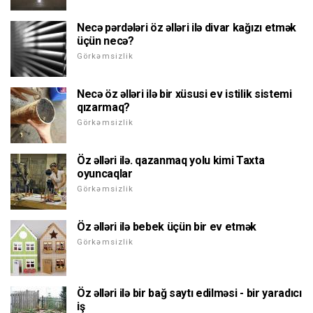
Necə pərdələri öz əlləri ilə divar kağızı etmək
üçün necə?
Görkəmsizlik
Necə öz əlləri ilə bir xüsusi ev istilik sistemi
qızarmaq?
Görkəmsizlik
Öz əlləri ilə. qazanmaq yolu kimi Taxta
oyuncaqlar
Görkəmsizlik
Öz əlləri ilə bebek üçün bir ev etmək
Görkəmsizlik
Öz əlləri ilə bir bağ saytı edilməsi - bir yaradıcı
iş