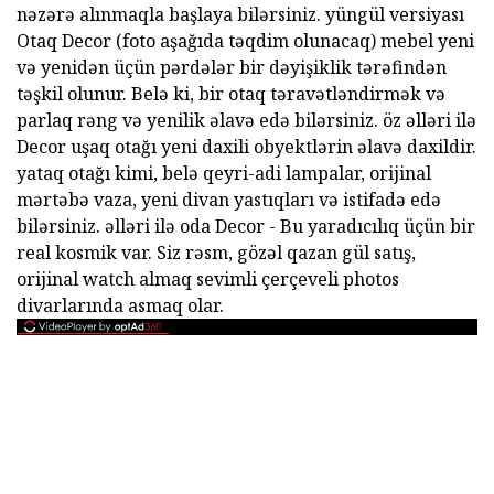
nəzərə alınmaqla başlaya bilərsiniz. yüngül versiyası
Otaq Decor (foto aşağıda təqdim olunacaq) mebel yeni
və yenidən üçün pərdələr bir dəyişiklik tərəfindən
təşkil olunur. Belə ki, bir otaq təravətləndirmək və
parlaq rəng və yenilik əlavə edə bilərsiniz. öz əlləri ilə
Decor uşaq otağı yeni daxili obyektlərin əlavə daxildir.
yataq otağı kimi, belə qeyri-adi lampalar, orijinal
mərtəbə vaza, yeni divan yastıqları və istifadə edə
bilərsiniz. əlləri ilə oda Decor - Bu yaradıcılıq üçün bir
real kosmik var. Siz rəsm, gözəl qazan gül satış,
orijinal watch almaq sevimli çerçeveli photos
divarlarında asmaq olar.