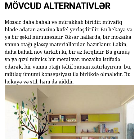
MÖVCUD ALTERNATIVLƏR
Mosaic daha bahalı və mürəkkəb biridir. müvafiq
blade adətən əvəzinə kafel yerləşdirilir. Bu hekayə və
ya bir şəkil nümunəsidir. Əksər hallarda, bir mozaika
vanna otağı glassy materiallardan hazırlanır. Lakin,
daha bahalı növ tərkibi ki, bir az fərqlidir. Bu gümüş
və ya qızıl mimics bir metal var. mozaika istifadə
edərək, bir vanna otağı təltif zaman xatırlayıram: bu,
mütləq ümumi konsepsiyası ilə birlikdə olmalıdır. Bu
hekayə və stil, həm də aiddir.