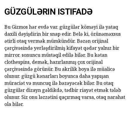
GÜZGÜLƏRIN ISTIFADƏ
Bu Gizmos hər evdə var. güzgülər köməyi ilə yataq
daxili dəyişdirin bir snap edir. Belə ki, özünəməxsus
ətirli otaq vermək mümkündür. Bəzən orijinal
çərçivəsində yerləşdirilmiş kifayət qədər yalnız bir
mirror. sonuncu müstəqil edilə bilər. Bu kətan
clothespins, demək, hazırlanmış çox orijinal
çərçivəsində görünür. Bu akrilik boya ilə müalicə
olunur. güzgü kənarları boyunca daha yapışan
müraciət və muncuq ilə bəzəyəcək bilər. Bu otaq
güzgülər dizayn gəldikdə, tədbir riayət etmək tələb
olunur. Siz onu ləzzətini qaçırmaq varsa, otaq narahat
ola bilər.