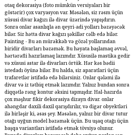
otaq dekorasiya (foto mümkün versiyaları bir
göstərir) çox varyasyon var. Məsələn, siz rəsm üçün
xüsusi divar kağızı ilə divar üzərində yapışdırın.
Sonra onlar asanlıqla ən qeyri-adi yolları bəzəyəcək
bilər. Siz hətta divar kağızı şəkillər cəlb edə bilər.
Painting - Bu ən mürəkkəb və gözəl yollarından
biridir divarları bəzəmək. Bu həyata başlamaq əvvəl,
hərtərəfli hazırlamaq lazımdır. Xüsusilə mastika gedir
və xüsusi astar ilə divarları örtük. Hər kəs bədii
istedadı öyünə bilər. Bu halda, siz aparatlari üçün
trafaretlər istifadə edə bilərsiniz. Onlar qələmi ilə
divar və iz tətbiq etmək lazımdır. Yalnız bundan sonra
diqqətlə rəng kontur əksini tapmışdır. Hal-hazırda
çox məşhur fikir dekorasiya dizayn divar. onlar
ahəngdar daxili daxil qarışdırılır, və digər obyektləri
ilə birləşir ki, əsas şey. Məsələn, yalnız bir divar tutur
otağı uyğun model bəzəmək üçün. Bu uşaq otağı üçün
başqa variantları istifadə etmək tövsiyə olunur.