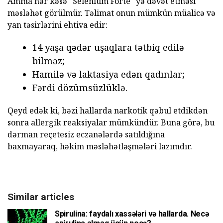
Amma hər kəsə "Selenium Forte" yə dəvət etməsi
məsləhət görülmür. Təlimat onun mümkün müalicə və
yan təsirlərini ehtiva edir:
14 yaşa qədər uşaqlara tətbiq edilə
bilməz;
Hamilə və laktasiya edən qadınlar;
Fərdi dözümsüzlüklə.
Qeyd edək ki, bəzi hallarda narkotik qəbul etdikdən
sonra allergik reaksiyalar mümkündür. Buna görə, bu
dərman reçetesiz eczanələrdə satıldığına
baxmayaraq, həkim məsləhətləşmələri lazımdır.
Similar articles
Spirulina: faydalı xassələri və hallarda. Necə