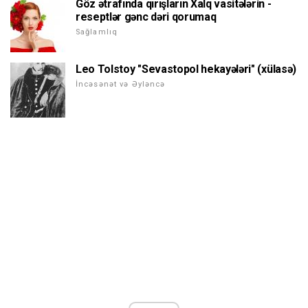
Göz ətrafında qırışların Xalq vasitələrin -
reseptlər gənc dəri qorumaq
Sağlamlıq
Leo Tolstoy "Sevastopol hekayələri" (xülasə)
İncəsənət və Əyləncə