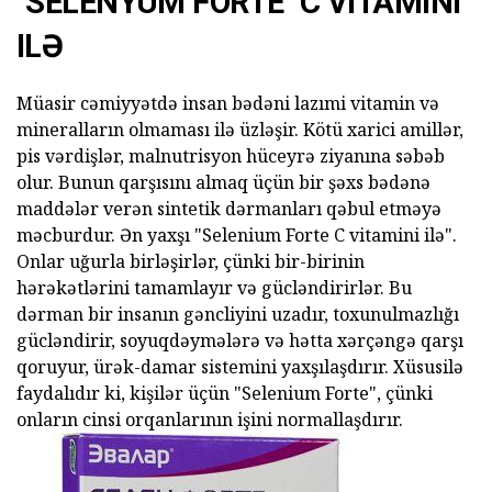
"SELENYUM FORTE" C VITAMINI
ILƏ
Müasir cəmiyyətdə insan bədəni lazımi vitamin və
mineralların olmaması ilə üzləşir. Kötü xarici amillər,
pis vərdişlər, malnutrisyon hüceyrə ziyanına səbəb
olur. Bunun qarşısını almaq üçün bir şəxs bədənə
maddələr verən sintetik dərmanları qəbul etməyə
məcburdur. Ən yaxşı "Selenium Forte C vitamini ilə".
Onlar uğurla birləşirlər, çünki bir-birinin
hərəkətlərini tamamlayır və gücləndirirlər. Bu
dərman bir insanın gəncliyini uzadır, toxunulmazlığı
gücləndirir, soyuqdəymələrə və hətta xərçəngə qarşı
qoruyur, ürək-damar sistemini yaxşılaşdırır. Xüsusilə
faydalıdır ki, kişilər üçün "Selenium Forte", çünki
onların cinsi orqanlarının işini normallaşdırır.