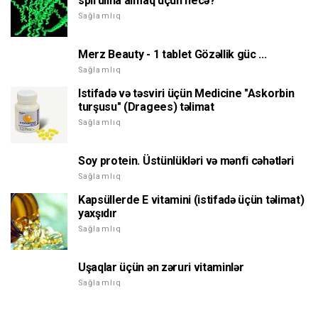
spirulina almaq üçün necə?
Sağlamlıq
Merz Beauty - 1 tablet Gözəllik güc ...
Sağlamlıq
Istifadə və təsviri üçün Medicine "Askorbin
turşusu" (Dragees) təlimat
Sağlamlıq
Soy protein. Üstünlükləri və mənfi cəhətləri
Sağlamlıq
Kapsüllerde E vitamini (istifadə üçün təlimat)
yaxşıdır
Sağlamlıq
Uşaqlar üçün ən zəruri vitaminlər
Sağlamlıq