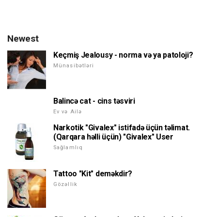
Newest
Keçmiş Jealousy - norma və ya patoloji?
Münasibətləri
Balincə cat - cins təsviri
Ev və Ailə
Narkotik "Givalex" istifadə üçün təlimat.
(Qarqara həlli üçün) "Givalex" User
Sağlamlıq
Tattoo "Kit" deməkdir?
Gözəllik