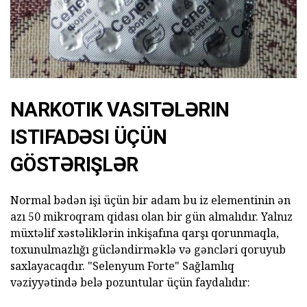
NARKOTIK VASITƏLƏRIN
ISTIFADƏSI ÜÇÜN
GÖSTƏRIŞLƏR
Normal bədən işi üçün bir adam bu iz elementinin ən
azı 50 mikroqram qidası olan bir gün almalıdır. Yalnız
müxtəlif xəstəliklərin inkişafına qarşı qorunmaqla,
toxunulmazlığı gücləndirməklə və gəncləri qoruyub
saxlayacaqdır. "Selenyum Forte" Sağlamlıq
vəziyyətində belə pozuntular üçün faydalıdır: