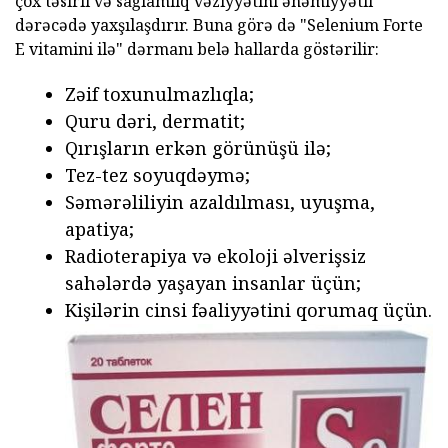
çox təsirli və sağlamlıq vəziyyətini əhəmiyyətli
dərəcədə yaxşılaşdırır. Buna görə də "Selenium Forte
E vitamini ilə" dərmanı belə hallarda göstərilir:
Zəif toxunulmazlıqla;
Quru dəri, dermatit;
Qırışların erkən görünüşü ilə;
Tez-tez soyuqdəymə;
Səmərəliliyin azaldılması, uyuşma,
apatiya;
Radioterapiya və ekoloji əlverişsiz
sahələrdə yaşayan insanlar üçün;
Kişilərin cinsi fəaliyyətini qorumaq üçün.