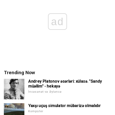
ad
Trending Now
Andrey Platonov əsərləri: xülasə. "Sandy
müəllim" - hekayə
İncəsənət və Əyləncə
Yaxşı uçuş simulator mübarizə olmalıdır
Kompüter