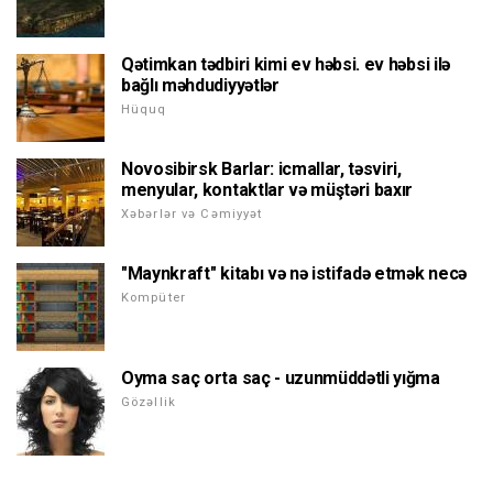
Qətimkan tədbiri kimi ev həbsi. ev həbsi ilə
bağlı məhdudiyyətlər
Hüquq
Novosibirsk Barlar: icmallar, təsviri,
menyular, kontaktlar və müştəri baxır
Xəbərlər və Cəmiyyət
"Maynkraft" kitabı və nə istifadə etmək necə
Kompüter
Oyma saç orta saç - uzunmüddətli yığma
Gözəllik