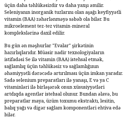
üçün daha təhlükəsizdir və daha yaxşı əmilir.
Seleniyanın inorganik tuzlarını olan aşağı keyfiyyətli
vitamin (BAA) zəhərlənməyə səbəb ola bilər. Bu
mikroelement tez-tez vitamin-mineral
komplekslərinə daxil edilir.
Bu gün ən məşhurlar "Evalar" şirkətinin
hazırlıqlarıdır. Müasir nadir texnologiyaların
istifadəsi Se ilə vitamin (BAA) istehsal etmək,
sağlamlıq üçün təhlükəsiz və sağlamlığının
əhəmiyyətli dərəcədə artırılması üçün imkan yaradır.
Sadə selenium preparatları ilə yanaşı, E və ya C
vitaminləri ilə birləşərək onun xüsusiyyətləri
artdıqda agentlər istehsal olunur. Bundan əlavə, bu
preparatlar maya, üzüm toxumu ekstraktı, lesitin,
balıq yağı və digər sağlam komponentləri ehtiva edə
bilər.