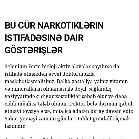
BU CÜR NARKOTIKLƏRIN
ISTIFADƏSINƏ DAIR
GÖSTƏRIŞLƏR
Selenium Forte bioloji aktiv əlavələr sayılırsa da,
istifadə etməzdən əvvəl doktorunuzla
məsləhətləşməlisiniz. Bəlkə xəstəliyə yalnız vitamin
və mineralların olmaması ilə deyil, sağlamlıq
vəziyyətindəki digər xəstəliklər səbəb olur və daha
ciddi müalicə tələb olunur. Doktor belə dərman qəbul
etməyi tövsiyə etsə, müalicə adətən bir ay davam edir.
Səhər yeməyi zamanı gündə 1 tablet gündəlik içmək
lazımdır.