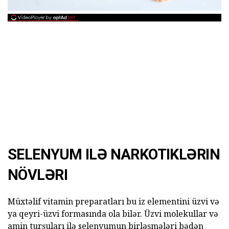
SELENYUM ILƏ NARKOTIKLƏRIN
NÖVLƏRI
Müxtəlif vitamin preparatları bu iz elementini üzvi və
ya qeyri-üzvi formasında ola bilər. Üzvi molekullar və
amin turşuları ilə selenyumun birləşmələri bədən