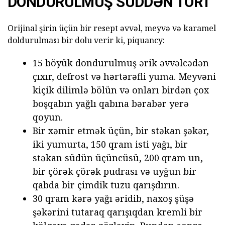
DONDURULMUŞ SÜDDƏN TORT
Orijinal şirin üçün bir resept əvvəl, meyvə və karamel
doldurulması bir dolu verir ki, piquancy:
15 böyük dondurulmuş ərik əvvəlcədən
çıxır, defrost və hərtərəfli yuma. Meyvəni
kiçik dilimlə bölün və onları birdən çox
boşqabın yağlı qabına bərabər yerə
qoyun.
Bir xəmir etmək üçün, bir stəkan şəkər,
iki yumurta, 150 qram isti yağı, bir
stəkan südün üçüncüsü, 200 qram un,
bir çörək çörək pudrası və uyğun bir
qabda bir çimdik tuzu qarışdırın.
30 qram kərə yağı əridib, naxoş şüşə
şəkərini tutaraq qarışıqdan kremli bir