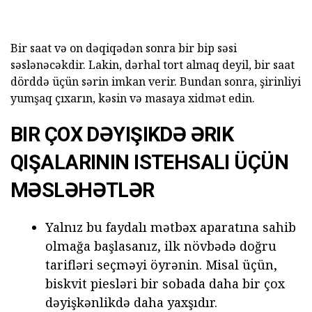
Bir saat və on dəqiqədən sonra bir bip səsi
səslənəcəkdir. Lakin, dərhal tort almaq deyil, bir saat
dörddə üçün sərin imkan verir. Bundan sonra, şirinliyi
yumşaq çıxarın, kəsin və masaya xidmət edin.
BIR ÇOX DƏYIŞIKDƏ ƏRIK
QIŞALARININ ISTEHSALI ÜÇÜN
MƏSLƏHƏTLƏR
Yalnız bu faydalı mətbəx aparatına sahib
olmağa başlasanız, ilk növbədə doğru
tarifləri seçməyi öyrənin. Misal üçün,
biskvit piesləri bir sobada daha bir çox
dəyişkənlikdə daha yaxşıdır.