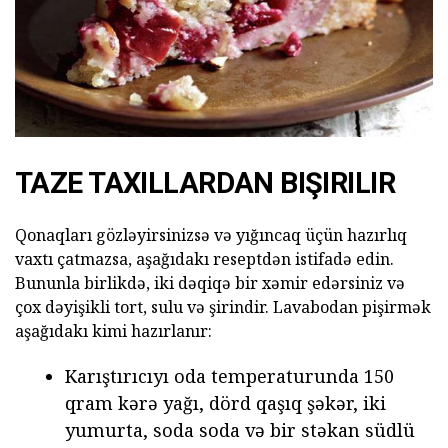
TAZE TAXILLARDAN BIŞIRILIR
Qonaqları gözləyirsinizsə və yığıncaq üçün hazırlıq
vaxtı çatmazsa, aşağıdakı reseptdən istifadə edin.
Bununla birlikdə, iki dəqiqə bir xəmir edərsiniz və
çox dəyişikli tort, sulu və şirindir. Lavabodan pişirmək
aşağıdakı kimi hazırlanır:
Karıştırıcıyı oda temperaturunda 150
qram kərə yağı, dörd qaşıq şəkər, iki
yumurta, soda soda və bir stəkan südlü