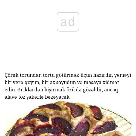
ad
Çörək torundan tortu götürmək üçün hazırdır, yeməyi
bir yerə qoyun, bir az soyudun və masaya xidmət
edin. Əriklərdən bişirmək özü də gözəldir, ancaq
əlavə toz şəkərlə bəzəyəcək.