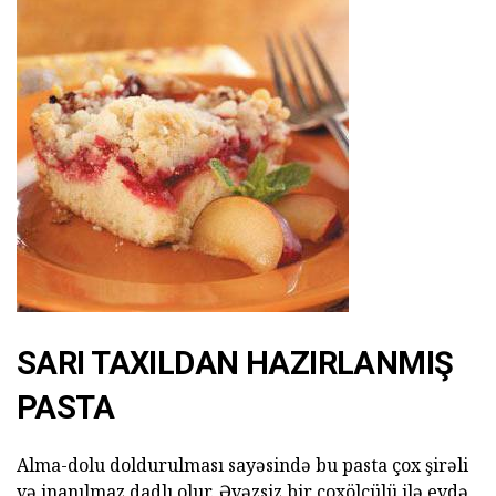
SARI TAXILDAN HAZIRLANMIŞ
PASTA
Alma-dolu doldurulması sayəsində bu pasta çox şirəli
və inanılmaz dadlı olur. Əvəzsiz bir çoxölçülü ilə evdə