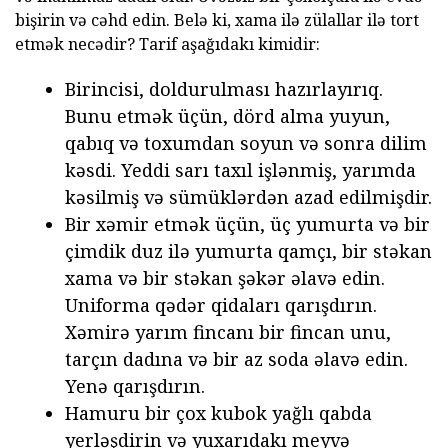
bişirin və cəhd edin. Belə ki, xama ilə zülallar ilə tort
etmək necədir? Tarif aşağıdakı kimidir:
Birincisi, doldurulması hazırlayırıq.
Bunu etmək üçün, dörd alma yuyun,
qabıq və toxumdan soyun və sonra dilim
kəsdi. Yeddi sarı taxıl işlənmiş, yarımda
kəsilmiş və sümüklərdən azad edilmişdir.
Bir xəmir etmək üçün, üç yumurta və bir
çimdik duz ilə yumurta qamçı, bir stəkan
xama və bir stəkan şəkər əlavə edin.
Uniforma qədər qidaları qarışdırın.
Xəmirə yarım fincanı bir fincan unu,
tarçın dadına və bir az soda əlavə edin.
Yenə qarışdırın.
Hamuru bir çox kubok yağlı qabda
yerləşdirin və yuxarıdakı meyvə