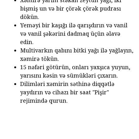
bişmiş un və bir çörək çörək pudrası
dökün.
Yeməyi bir kaşığı ilə qarışdırın və vanil
və vanil şəkərini dadmaq üçün əlavə
edin.
Multivarkın qabını bitki yağı ilə yağlayın,
xəmirə tökün.
15 nəfəri götürün, onları yaxşıca yuyun,
yarısını kəsin və sümükləri çıxarın.
Dilimləri xəmirin səthinə diqqətlə
yaydırın və cihazı bir saat "Pişir"
rejimində qurun.