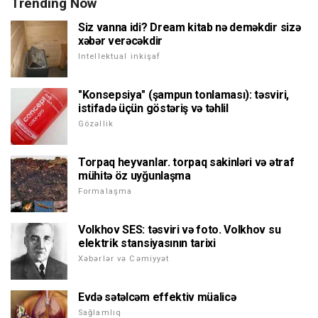
Trending Now
Siz vanna idi? Dream kitab nə deməkdir sizə
xəbər verəcəkdir
Intellektual inkişaf
"Konsepsiya" (şampun tonlaması): təsviri,
istifadə üçün göstəriş və təhlil
Gözəllik
Torpaq heyvanlar. torpaq sakinləri və ətraf
mühitə öz uyğunlaşma
Formalaşma
Volkhov SES: təsviri və foto. Volkhov su
elektrik stansiyasının tarixi
Xəbərlər və Cəmiyyət
Evdə sətəlcəm effektiv müalicə
Sağlamlıq