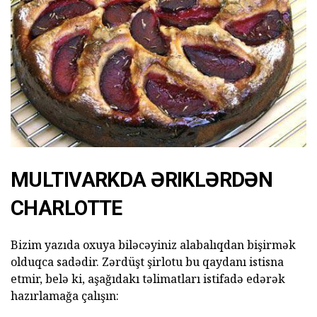
MULTIVARKDA ƏRIKLƏRDƏN
CHARLOTTE
Bizim yazıda oxuya biləcəyiniz alabalıqdan bişirmək
olduqca sadədir. Zərdüşt şirlotu bu qaydanı istisna
etmir, belə ki, aşağıdakı təlimatları istifadə edərək
hazırlamağa çalışın: