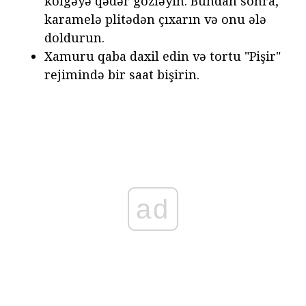
kölgəyə qədər gözləyin. Bundan sonra,
karamelə plitədən çıxarın və onu ələ
doldurun.
Xamuru qaba daxil edin və tortu "Pişir"
rejimində bir saat bişirin.
ad