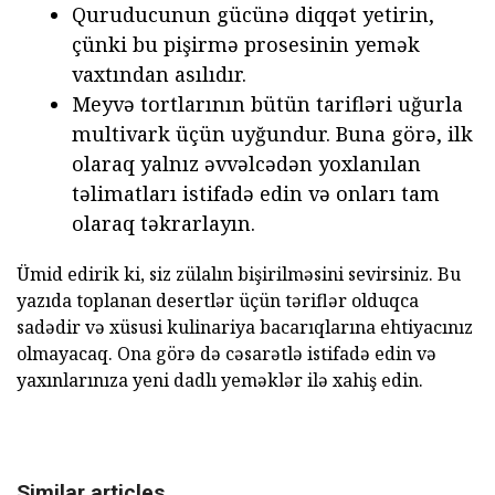
Quruducunun gücünə diqqət yetirin,
çünki bu pişirmə prosesinin yemək
vaxtından asılıdır.
Meyvə tortlarının bütün tarifləri uğurla
multivark üçün uyğundur. Buna görə, ilk
olaraq yalnız əvvəlcədən yoxlanılan
təlimatları istifadə edin və onları tam
olaraq təkrarlayın.
Ümid edirik ki, siz zülalın bişirilməsini sevirsiniz. Bu
yazıda toplanan desertlər üçün təriflər olduqca
sadədir və xüsusi kulinariya bacarıqlarına ehtiyacınız
olmayacaq. Ona görə də cəsarətlə istifadə edin və
yaxınlarınıza yeni dadlı yeməklər ilə xahiş edin.
Similar articles