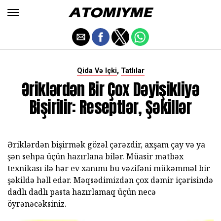
,
Qida Və Içki
Tatlılar
Əriklərdən Bir Çox Dəyişikliyə
Bişirilir: Reseptlər, Şəkillər
Əriklərdən bişirmək gözəl çərəzdir, axşam çay və ya
şən sehpa üçün hazırlana bilər. Müasir mətbəx
texnikası ilə hər ev xanımı bu vəzifəni mükəmməl bir
şəkildə həll edər. Məqsədimizdən çox dəmir içərisində
dadlı dadlı pasta hazırlamaq üçün necə
öyrənəcəksiniz.