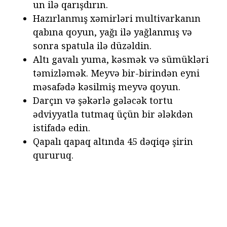
un ilə qarışdırın.
Hazırlanmış xəmirləri multivarkanın
qabına qoyun, yağı ilə yağlanmış və
sonra spatula ilə düzəldin.
Altı gavalı yuma, kəsmək və sümükləri
təmizləmək. Meyvə bir-birindən eyni
məsafədə kəsilmiş meyvə qoyun.
Darçın və şəkərlə gələcək tortu
ədviyyatla tutmaq üçün bir ələkdən
istifadə edin.
Qapalı qapaq altında 45 dəqiqə şirin
qururuq.