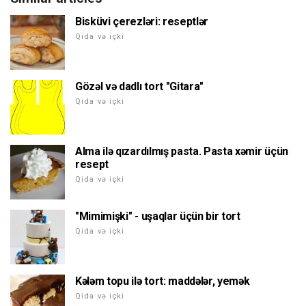
Bisküvi çerezləri: reseptlər
Qida və içki
Gözəl və dadlı tort "Gitara"
Qida və içki
Alma ilə qızardılmış pasta. Pasta xəmir üçün
resept
Qida və içki
"Mimimişki" - uşaqlar üçün bir tort
Qida və içki
Kələm topu ilə tort: maddələr, yemək
Qida və içki