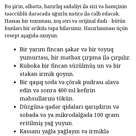
Bu şirin, əlbəttə, hazırlıq sadəliyi ilə sizi və həmçinin
təəccüblü dərəcədə uğurlu nəticə ilə cəlb edəcək.
Həssas bir toxuması, xoş ətri və orijinal dadı - bütün
bunları bir ərikdə tapa bilərsiniz. Hazırlanması üçün
resept aşağıda oxuyun:
Bir yarım fincan şəkər və bir toyuq
yumurtası, bir mətbəx çırpma ilə çırpılır.
Kuboka bir fincan süzülmüş un və bir
stəkan irmik qoyun.
Bir qaşıq soda və çörək pudrası əlavə
edin və sonra 400 ml kefirin
məhsullarını tökün.
Düzgünə qədər qidaları qarışdırın və
sobada və ya mikrodalğada 100 qram
eritilmiş yağ yuyun.
Kassanı yağla yağlayın və irmiklə