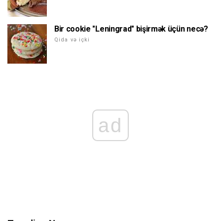
Bir cookie "Leningrad" bişirmək üçün necə?
Qida və içki
ad