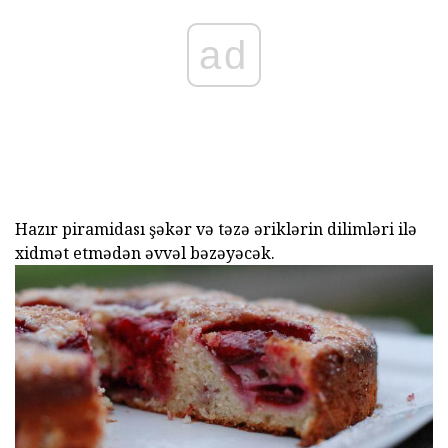
ad
Hazır piramidası şəkər və təzə əriklərin dilimləri ilə
xidmət etmədən əvvəl bəzəyəcək.