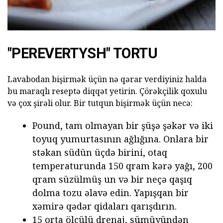
"PEREVERTYSH" TORTU
Lavabodan bişirmək üçün nə qərar verdiyiniz halda
bu maraqlı reseptə diqqət yetirin. Çörəkçilik qoxulu
və çox şirəli olur. Bir tutqun bişirmək üçün necə:
Pound, tam olmayan bir şüşə şəkər və iki
toyuq yumurtasının ağlığına. Onlara bir
stəkan südün üçdə birini, otaq
temperaturunda 150 qram kərə yağı, 200
qram süzülmüş un və bir neçə qaşıq
dolma tozu əlavə edin. Yapışqan bir
xəmirə qədər qidaları qarışdırın.
15 orta ölçülü drenaj, sümüyündən