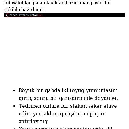
fotoşəkildən gələn taxıldan hazırlanan pasta, bu
şəkildə hazırlanır:
Böyük bir qabda iki toyuq yumurtasını
qırıb, sonra bir qarışdırıcı ilə döydülər.
Tədricən onlara bir stəkan şəkər əlavə
edin, yeməkləri qarışdırmaq üçün
xatırlayırıq.
Xəmirə yarım stəkan zeytun yağı, iki