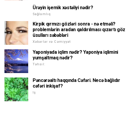
Ürəyin işemik xəstəliyi nədir?
Sağlamlıq
Kirpik qırmızı gözləri sonra - nə etməli?
problemlərin aradan qaldırılması qızartı göz
üsulları səbəbləri
Xəbərlər və Cəmiyyət
Yaponiyada iqlim nədir? Yaponiya iqlimini
yumşaltmaq nədir?
Təhsil:
Pəncərəaltı haqqında Cəfəri. Necə bağlıdır
cəfəri inkişaf?
Iş