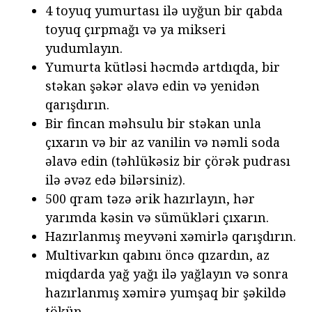
4 toyuq yumurtası ilə uyğun bir qabda
toyuq çırpmağı və ya mikseri
yudumlayın.
Yumurta kütləsi həcmdə artdıqda, bir
stəkan şəkər əlavə edin və yenidən
qarışdırın.
Bir fincan məhsulu bir stəkan unla
çıxarın və bir az vanilin və nəmli soda
əlavə edin (təhlükəsiz bir çörək pudrası
ilə əvəz edə bilərsiniz).
500 qram təzə ərik hazırlayın, hər
yarımda kəsin və sümükləri çıxarın.
Hazırlanmış meyvəni xəmirlə qarışdırın.
Multivarkın qabını öncə qızardın, az
miqdarda yağ yağı ilə yağlayın və sonra
hazırlanmış xəmirə yumşaq bir şəkildə
tökün.