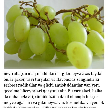
neytrallaşdırmaq maddələrin - giləmeyvə əsas fayda
onlar şəkər, üzvi turşular və flavonoids zəngindir ki
sərbəst radikallar və güclü antioksidantlar var, yəni
qocalma hüceyrələri qarşısını alır. Bu xassələri, bəlkə
də daha belə əti, sümük üzüm daxil olmaqla bir çox
meyvə ağacları və giləmeyvə var. kosmetika və yemək