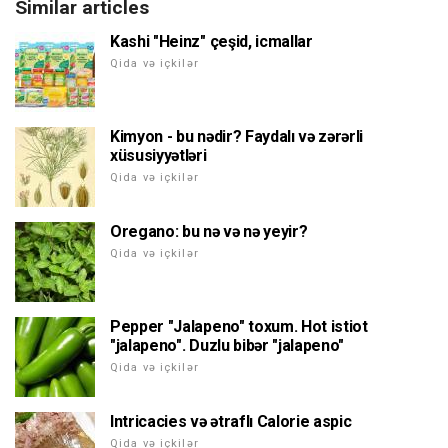
Similar articles
Kashi "Heinz" çeşid, icmallar
Qida və içkilər
Kimyon - bu nədir? Faydalı və zərərli
xüsusiyyətləri
Qida və içkilər
Oregano: bu nə və nə yeyir?
Qida və içkilər
Pepper "Jalapeno" toxum. Hot istiot
"jalapeno". Duzlu bibər "jalapeno"
Qida və içkilər
Intricacies və ətraflı Calorie aspic
Qida və içkilər