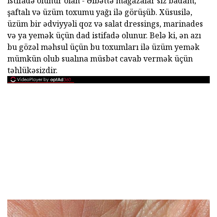
istifadə olunur olan - Əlbəttə mağazalar siz badam,
şaftalı və üzüm toxumu yağı ilə görüşüb. Xüsusilə,
üzüm bir ədviyyəli qoz və salat dressings, marinades
və ya yemək üçün dad istifadə olunur. Belə ki, ən azı
bu gözəl məhsul üçün bu toxumları ilə üzüm yemək
mümkün olub sualına müsbət cavab vermək üçün
təhlükəsizdir.