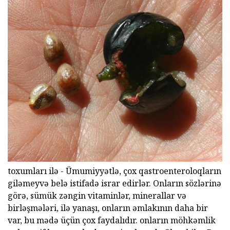
toxumları ilə - Ümumiyyətlə, çox qastroenteroloqların
giləmeyvə belə istifadə israr edirlər. Onların sözlərinə
görə, sümük zəngin vitaminlər, minerallar və
birləşmələri, ilə yanaşı, onların əmlakının daha bir
var, bu mədə üçün çox faydalıdır. onların möhkəmlik