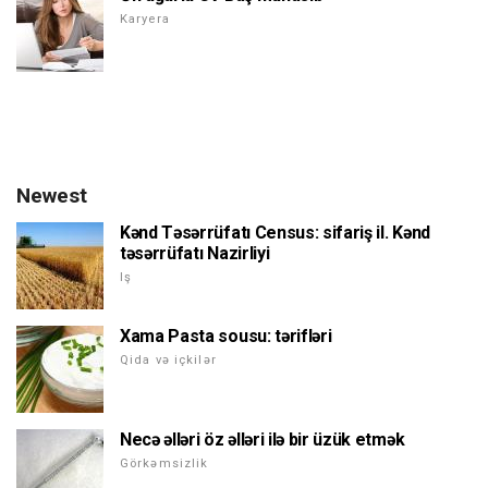
Karyera
Newest
Kənd Təsərrüfatı Census: sifariş il. Kənd
təsərrüfatı Nazirliyi
Iş
Xama Pasta sousu: tərifləri
Qida və içkilər
Necə əlləri öz əlləri ilə bir üzük etmək
Görkəmsizlik