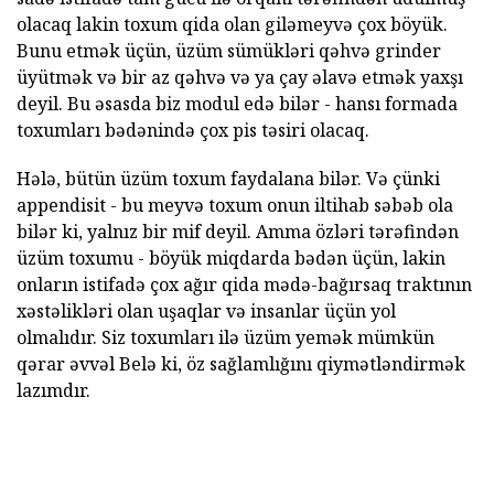
olacaq lakin toxum qida olan giləmeyvə çox böyük.
Bunu etmək üçün, üzüm sümükləri qəhvə grinder
üyütmək və bir az qəhvə və ya çay əlavə etmək yaxşı
deyil. Bu əsasda biz modul edə bilər - hansı formada
toxumları bədənində çox pis təsiri olacaq.
Hələ, bütün üzüm toxum faydalana bilər. Və çünki
appendisit - bu meyvə toxum onun iltihab səbəb ola
bilər ki, yalnız bir mif deyil. Amma özləri tərəfindən
üzüm toxumu - böyük miqdarda bədən üçün, lakin
onların istifadə çox ağır qida mədə-bağırsaq traktının
xəstəlikləri olan uşaqlar və insanlar üçün yol
olmalıdır. Siz toxumları ilə üzüm yemək mümkün
qərar əvvəl Belə ki, öz sağlamlığını qiymətləndirmək
lazımdır.