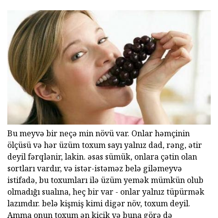
Bu meyvə bir neçə min növü var. Onlar həmçinin
ölçüsü və hər üzüm toxum sayı yalnız dad, rəng, ətir
deyil fərqlənir, lakin. əsas sümük, onlara çətin olan
sortları vardır, və istər-istəməz belə giləmeyvə
istifadə, bu toxumları ilə üzüm yemək mümkün olub
olmadığı sualına, heç bir var - onlar yalnız tüpürmək
lazımdır. belə kişmiş kimi digər növ, toxum deyil.
Amma onun toxum ən kiçik və buna görə də