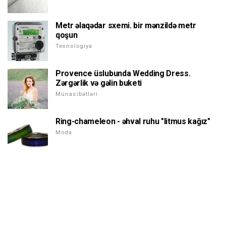
Metr əlaqədar sxemi. bir mənzildə metr
qoşun
Texnologiya
Provence üslubunda Wedding Dress.
Zərgərlik və gəlin buketi
Münasibətləri
Ring-chameleon - əhval ruhu "litmus kağız"
Moda