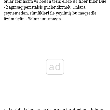
onlar zəif həzm və bədən təsir, eləcə də fiber bilər Due
- bağırsaq peristalsis gücləndirmək. Onlara
çeynəmədən, sümükləri ilə yeyilmiş bu məqsədlə
üzüm üçün - Yalnız unutmayın.
ad
sadə istifadə tam gücü ilə orqanı tərəfindən udulmuş