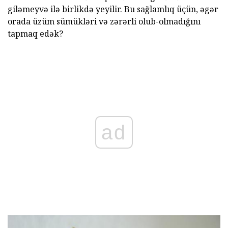
giləmeyvə ilə birlikdə yeyilir. Bu sağlamlıq üçün, əgər
orada üzüm sümükləri və zərərli olub-olmadığını
tapmaq edək?
ad