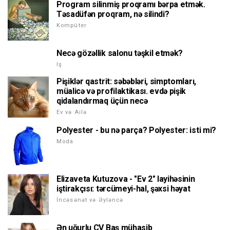
Program silinmiş proqramı bərpa etmək.
Təsadüfən proqram, nə silindi?
Kompüter
Necə gözəllik salonu təşkil etmək?
Iş
Pişiklər qastrit: səbəbləri, simptomları,
müalicə və profilaktikası. evdə pişik
qidalandırmaq üçün necə
Ev və Ailə
Polyester - bu nə parça? Polyester: isti mi?
Moda
Elizaveta Kutuzova - "Ev 2" layihəsinin
iştirakçısı: tərcümeyi-hal, şəxsi həyat
İncəsənət və Əyləncə
Ən uğurlu CV Baş mühasib