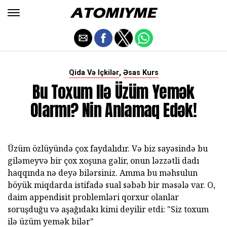
,
Qida Və Içkilər
Əsas Kurs
Bu Toxum Ilə Üzüm Yemək
Olarmı? Nin Anlamaq Edək!
Üzüm özlüyündə çox faydalıdır. Və biz sayəsində bu
giləmeyvə bir çox xoşuna gəlir, onun ləzzətli dadı
haqqında nə deyə bilərsiniz. Amma bu məhsulun
böyük miqdarda istifadə sual səbəb bir məsələ var. O,
daim appendisit problemləri qorxur olanlar
soruşduğu və aşağıdakı kimi deyilir etdi: "Siz toxum
ilə üzüm yemək bilər"