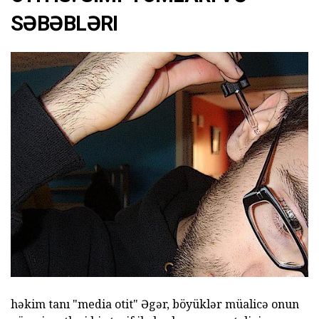
SƏBƏBLƏRI
həkim tanı "media otit" Əgər, böyüklər müalicə onun