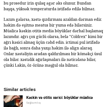
bu prosedur irin qulaq əgər əks olunur. Bundan
başqa, yüksək temperaturda istifadə edilə bilməz.
Lazım gələrsə, xəstə qızdırmanı azaldan dərman edir.
həkim də eşitmə meatus bir yuma edə bilərsiniz.
Müalicə kəskin otitis media böyüklər dərhal başlamaq
lazımdır. ağrı çox güclü olarsa, belə "Coldrex" kimi bir
ağrı kəsici almaq üçün cəhd edin. ictimai pul istifadə
ilə bağlı, sonra daha yaxşı həkim ilə align alaraq.
Onlar xəstəliyin aradan qaldırılması bir köməkçi üsul
ola bilər. xəstəlik ağırlaşmaları ilə nəticələnə bilər,
çünki Lakin, öz-özünə məşğul ola bilməz.
Similar articles
Kəskin və otitis xarici: böyüklər müalicə
Sağlamlıq