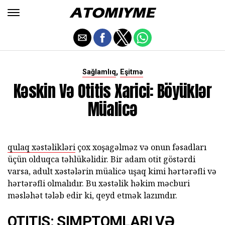
,
Sağlamlıq
Eşitmə
Kəskin Və Otitis Xarici: Böyüklər
Müalicə
qulaq xəstəlikləri
çox xoşagəlməz və onun fəsadları
üçün olduqca təhlükəlidir. Bir adam otit göstərdi
varsa, adult xəstələrin müalicə uşaq kimi hərtərəfli və
hərtərəfli olmalıdır. Bu xəstəlik həkim məcburi
məsləhət tələb edir ki, qeyd etmək lazımdır.
OTITIS: SIMPTOMLARI VƏ