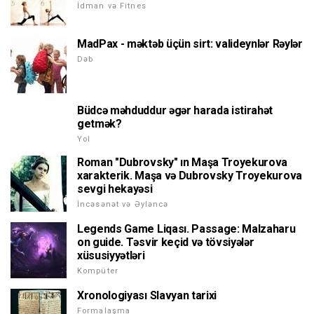
İdman və Fitnes
MadPax - məktəb üçün sirt: valideynlər Rəylər
Dəb
Büdcə məhduddur əgər harada istirahət
getmək?
Yol
Roman "Dubrovsky" ın Maşa Troyekurova
xarakterik. Maşa və Dubrovsky Troyekurova
sevgi hekayəsi
İncəsənət və Əyləncə
Legends Game Liqası. Passage: Malzaharu
on guide. Təsvir keçid və tövsiyələr
xüsusiyyətləri
Kompüter
Xronologiyası Slavyan tarixi
Formalaşma