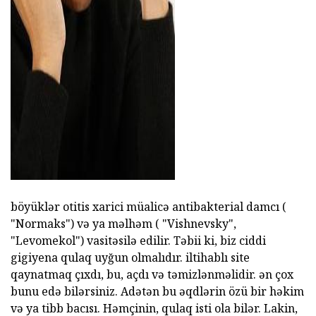
ad
böyüklər otitis xarici müalicə antibakterial damcı (
"Normaks") və ya məlhəm ( "Vishnevsky",
"Levomekol") vasitəsilə edilir. Təbii ki, biz ciddi
gigiyena qulaq uyğun olmalıdır. iltihablı site
qaynatmaq çıxdı, bu, açdı və təmizlənməlidir. ən çox
bunu edə bilərsiniz. Adətən bu əqdlərin özü bir həkim
və ya tibb bacısı. Həmçinin, qulaq isti ola bilər. Lakin,