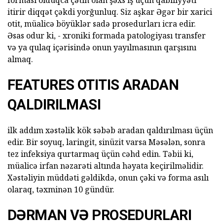
forması olduqca çətin olan şəxs iş üçün qabiliyyəti
itirir diqqət çəkdi yorğunluq. Siz aşkar Əgər bir xarici
otit, müalicə böyüklər sadə prosedurları icra edir.
Əsas odur ki, - xroniki formada patologiyası transfer
və ya qulaq içərisində onun yayılmasının qarşısını
almaq.
FEATURES OTITIS ARADAN
QALDIRILMASI
ilk addım xəstəlik kök səbəb aradan qaldırılması üçün
edir. Bir soyuq, laringit, sinüzit varsa Məsələn, sonra
tez infeksiya qurtarmaq üçün cəhd edin. Təbii ki,
müalicə irfan nəzarəti altında həyata keçirilməlidir.
Xəstəliyin müddəti gəldikdə, onun çəki və forma asılı
olaraq, təxminən 10 gündür.
DƏRMAN VƏ PROSEDURLARI