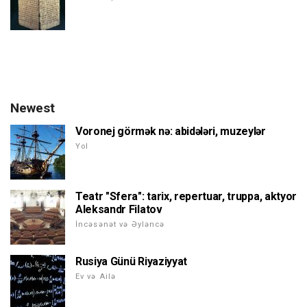
Newest
Voronej görmək nə: abidələri, muzeylər
Yol
Teatr "Sfera": tarix, repertuar, truppa, aktyor
Aleksandr Filatov
İncəsənət və Əyləncə
Rusiya Günü Riyaziyyat
Ev və Ailə