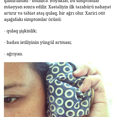
qaldırılması - müalicə. Böyüklər, bu simptomlar
müəyyən sonra edilir. Xəstəliyin ilk təzahürü nəhayət
artırır və təbiət atəş qulaq, bir ağrı olur. Xarici otit
aşağıdakı simptomlar özünü:
- qulaq şişkinlik;
- bədən istiliyinin yüngül artması;
- ağrıyan.