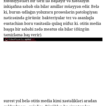
xüsusiyyətləri bir tərif ilə başlayır və xəstəliyin
inkişafına səbəb ola bilər amillər müəyyən edir. Belə
ki, burun-udlağın yoluxucu proseslərin patologiyası
nəticəsində görünür. bakteriyalar tez və asanlıqla
eustachian boru vasitəsilə qulaq nüfuz ki. otitis media
başqa bir səbəbi zədə meatus ola bilər (düzgün
təmizləmə baş verir).
surest yol belə otitis media kimi xəstəlikləri aradan