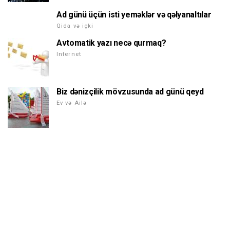
Ad günü üçün isti yeməklər və qəlyanaltılar
Qida və içki
Avtomatik yazı necə qurmaq?
Internet
Biz dənizçilik mövzusunda ad günü qeyd
Ev və Ailə