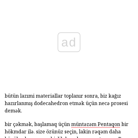
ad
bütün lazımi materiallar toplanır sonra, biz kağız
hazırlanmış dodecahedron etmək üçün necə prosesi
demək.
bir çəkmək, başlamaq üçün
müntəzəm Pentaqon
bir
hökmdar ilə. size özünüz seçin, lakin rəqəm daha