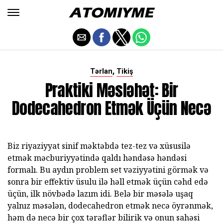
,
Tərlan
Tikiş
Praktiki Məsləhət: Bir
Dodecahedron Etmək Üçün Necə
Biz riyaziyyat sinif məktəbdə tez-tez və xüsusilə
etmək məcburiyyətində qaldı həndəsə həndəsi
formalı. Bu aydın problem set vəziyyətini görmək və
sonra bir effektiv üsulu ilə həll etmək üçün cəhd edə
üçün, ilk növbədə lazım idi. Belə bir məsələ uşaq
yalnız məsələn, dodecahedron etmək necə öyrənmək,
həm də necə bir çox tərəflər bilirik və onun sahəsi