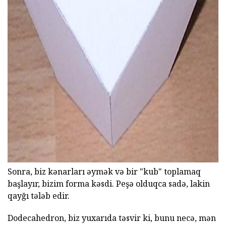
ad
Sonra, biz kənarları əymək və bir "kub" toplamaq
başlayır, bizim forma kəsdi. Peşə olduqca sadə, lakin
qayğı tələb edir.
Dodecahedron, biz yuxarıda təsvir ki, bunu necə, mən