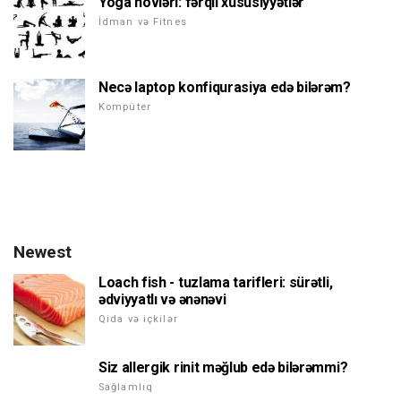
Yoga növləri: fərqli xüsusiyyətlər
İdman və Fitnes
Necə laptop konfiqurasiya edə bilərəm?
Kompüter
Newest
Loach fish - tuzlama tarifleri: sürətli,
ədviyyatlı və ənənəvi
Qida və içkilər
Siz allergik rinit məğlub edə bilərəmmi?
Sağlamlıq