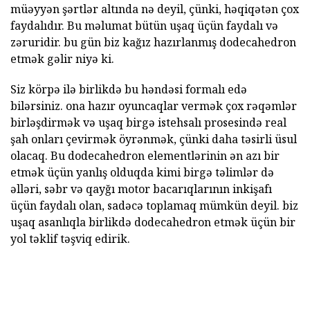
müəyyən şərtlər altında nə deyil, çünki, həqiqətən çox
faydalıdır. Bu məlumat bütün uşaq üçün faydalı və
zəruridir. bu gün biz kağız hazırlanmış dodecahedron
etmək gəlir niyə ki.
Siz körpə ilə birlikdə bu həndəsi formalı edə
bilərsiniz. ona hazır oyuncaqlar vermək çox rəqəmlər
birləşdirmək və uşaq birgə istehsalı prosesində real
şah onları çevirmək öyrənmək, çünki daha təsirli üsul
olacaq. Bu dodecahedron elementlərinin ən azı bir
etmək üçün yanlış olduqda kimi birgə təlimlər də
əlləri, səbr və qayğı motor bacarıqlarının inkişafı
üçün faydalı olan, sadəcə toplamaq mümkün deyil. biz
uşaq asanlıqla birlikdə dodecahedron etmək üçün bir
yol təklif təşviq edirik.