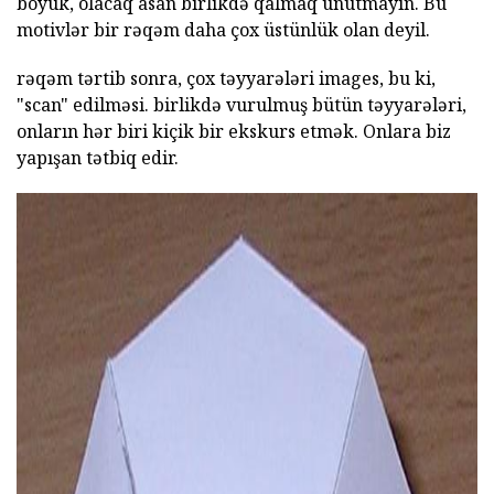
böyük, olacaq asan birlikdə qalmaq unutmayın. Bu
motivlər bir rəqəm daha çox üstünlük olan deyil.
rəqəm tərtib sonra, çox təyyarələri images, bu ki,
"scan" edilməsi. birlikdə vurulmuş bütün təyyarələri,
onların hər biri kiçik bir ekskurs etmək. Onlara biz
yapışan tətbiq edir.