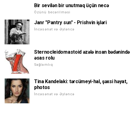
Bir sevilən bir unutmaq üçün necə
Özünü becərilməsi
Janr "Pantry sun" - Prishvin işləri
İncəsənət və Əyləncə
Sternocleidomastoid əzələ insan bədənində
əsas rolu
Sağlamlıq
Tina Kandelaki: tərcümeyi-hal, şəxsi həyat,
photos
İncəsənət və Əyləncə