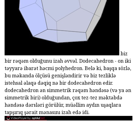
biz
bir rəqəm olduğunu izah əvvəl. Dodecahedron - on iki
təyyarə ibarət həcmi polyhedron. Belə ki, başqa sözlə,
bu məkanda ölçüsü genişləndirir və biz tezliklə
istehsal əlaqə dəqiq nə bir dodecahedron edir.
dodecahedron ən simmetrik rəqəm həndəsə (və ya ən
simmetrik biri) olduğundan, çox tez-tez məktəbdə
həndəsə dərsləri görülür, müəllim aydın uşaqlara
tapşırıq şərait mənasını izah edə idi.