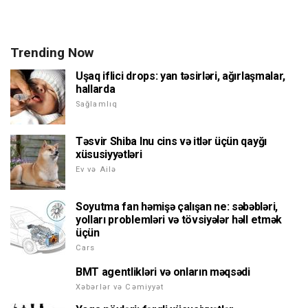
Trending Now
Uşaq iflici drops: yan təsirləri, ağırlaşmalar,
hallarda
Sağlamlıq
Təsvir Shiba Inu cins və itlər üçün qayğı
xüsusiyyətləri
Ev və Ailə
Soyutma fan həmişə çalışan ne: səbəbləri,
yolları problemləri və tövsiyələr həll etmək
üçün
Cars
BMT agentlikləri və onların məqsədi
Xəbərlər və Cəmiyyət