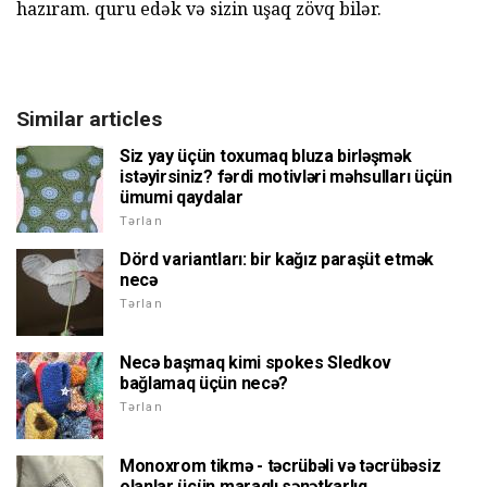
hazıram. quru edək və sizin uşaq zövq bilər.
Similar articles
Siz yay üçün toxumaq bluza birləşmək
istəyirsiniz? fərdi motivləri məhsulları üçün
ümumi qaydalar
Tərlan
Dörd variantları: bir kağız paraşüt etmək
necə
Tərlan
Necə başmaq kimi spokes Sledkov
bağlamaq üçün necə?
Tərlan
Monoxrom tikmə - təcrübəli və təcrübəsiz
olanlar üçün maraqlı sənətkarlıq.