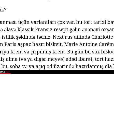
ək?
anması üçün variantları çox var. bu tort tarixi bay
 əlavə klassik Fransız resept gəlir. ənənəvi oxşa
 istilik şəklində təchiz. Next rus dilində Charlott
in Paris aşpaz hazır biskvit, Marie Antoine Carêm
riya krem və çırpılmış krem. Bu gün bu söz biskvi
iş alma (və ya digər meyvə) ədəd ibarət, tort ha
bu, soba və ya açıq od üzərində hazırlanmış ola b