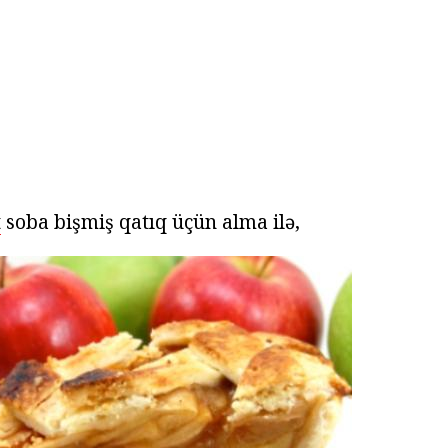
t
soba bişmiş qatıq üçün alma ilə,