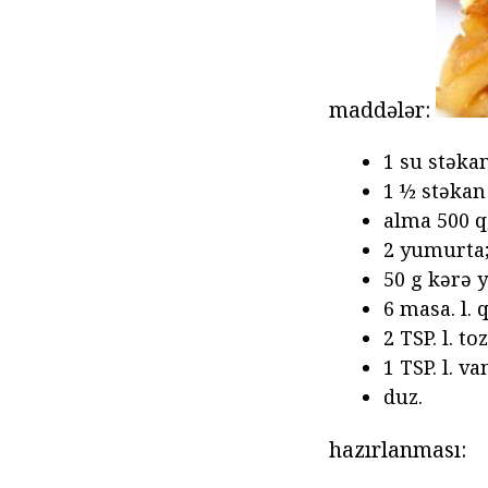
maddələr:
1 su stəkan
1 ½ stəkan
alma 500 q
2 yumurta
50 g kərə y
6 masa. l.
2 TSP. l. to
1 TSP. l. va
duz.
hazırlanması: