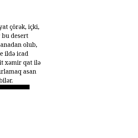
at çörək, içki,
r bu desert
e anadan olub,
e ildə icad
t xəmir qat ilə
zırlamaq asan
ilər.