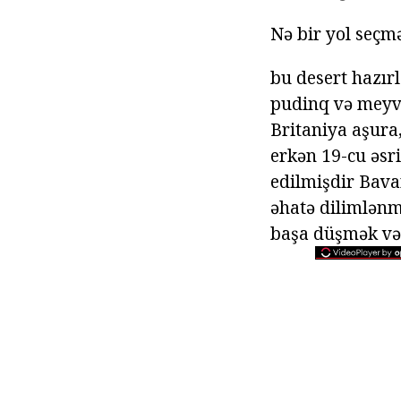
Nə bir yol seçm
bu desert hazırl
pudinq və meyvə
Britaniya aşura,
erkən 19-cu əsr
edilmişdir Bava
əhatə dilimlənm
başa düşmək və 