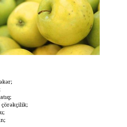
şəkər;
;
atıq;
z çörəkçilik;
u;
un;