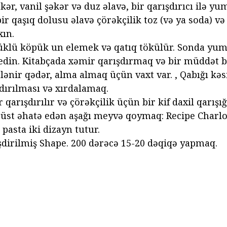
kər, vanil şəkər və duz əlavə, bir qarışdırıcı ilə yu
bir qaşıq dolusu əlavə çörəkçilik toz (və ya soda) v
ın.
klü köpük un elemek və qatıq tökülür. Sonda yum
 edin. Kitabçada xəmir qarışdırmaq və bir müddət b
ənir qədər, alma almaq üçün vaxt var. , Qabığı kəs
dırılması və xırdalamaq.
qarışdırılır və çörəkçilik üçün bir kif daxil qarışı
 üst əhatə edən aşağı meyvə qoymaq: Recipe Charlo
pasta iki dizayn tutur.
şdirilmiş Shape. 200 dərəcə 15-20 dəqiqə yapmaq.