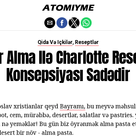
Qida Və Içkilər
Reseptlər
,
r Alma Ilə Charlotte Res
Konsepsiyası Sadədir
slav xristianlar qeyd
Bayramı,
bu meyvə məhsul
t, cem, mürəbbə, desertlər, salatlar və pastries.
l nə yeməklər! Bu gün biz öyrənmək alma pasta e
esert bir növ - alma pasta.