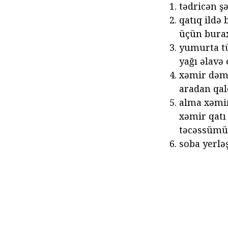
tədricən şə
qatıq ildə 
üçün burax
yumurta tü
yağı əlavə
xəmir dəml
aradan qal
alma xəmir 
xəmir qatı
təcəssümü 
soba yerlə