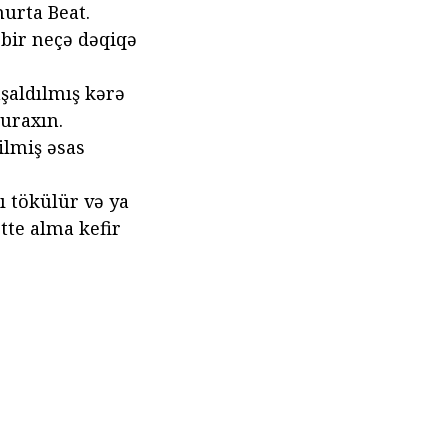
murta Beat.
ə bir neçə dəqiqə
şaldılmış kərə
uraxın.
ilmiş əsas
ğı tökülür və ya
tte alma kefir