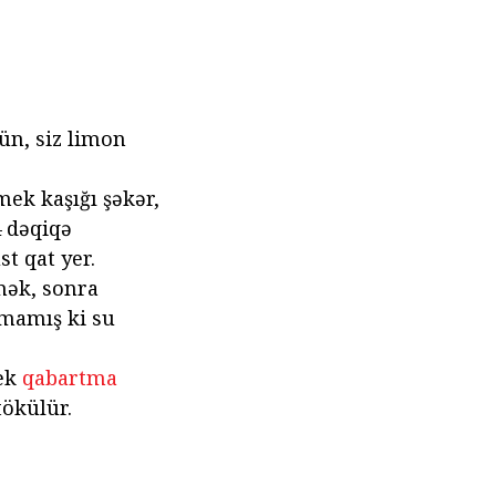
ün, siz limon
mek kaşığı şəkər,
4 dəqiqə
t qat yer.
mək, sonra
tmamış ki su
mek
qabartma
tökülür.