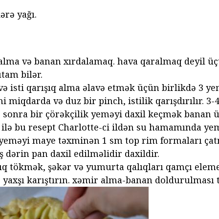
kərə yağı.
lma və banan xırdalamaq. hava qaralmaq deyil üç
utam bilər.
və isti qarışıq alma əlavə etmək üçün birlikdə 3 ye
ni miqdarda və duz bir pinch, istilik qarışdırılır. 3-
sonra bir çörəkçilik yeməyi daxil keçmək banan üs
 ilə bu resept Charlotte-ci ildən su hamamında ye
 yeməyi maye təxminən 1 sm top rim formaları ça
ş dərin pan daxil edilməlidir daxildir.
tıq tökmək, şəkər və yumurta qalıqları qamçı ele
 yaxşı karıştırın. xəmir alma-banan doldurulması 