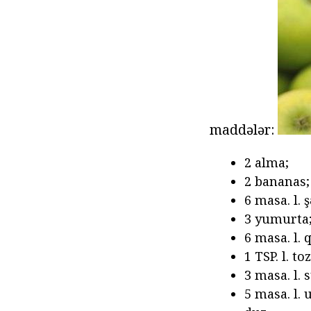
maddələr:
2 alma;
2 bananas;
6 masa. l. 
3 yumurta
6 masa. l. q
1 TSP. l. to
3 masa. l. s
5 masa. l. 