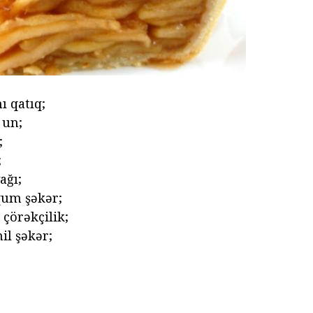
ı qatıq;
 un;
;
;
ağı;
 qum şəkər;
z çörəkçilik;
nil şəkər;