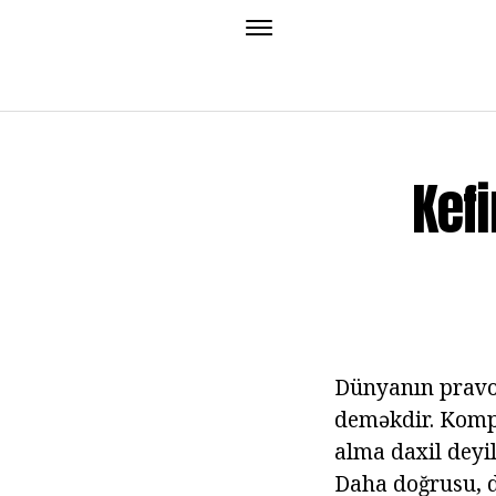
Kefi
Dünyanın pravo
deməkdir. Kompo
alma daxil deyi
Daha doğrusu, d