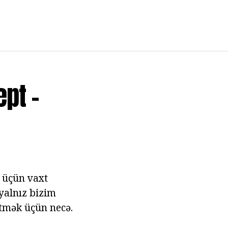
ept -
 üçün vaxt
 yalnız bizim
tmək üçün necə.