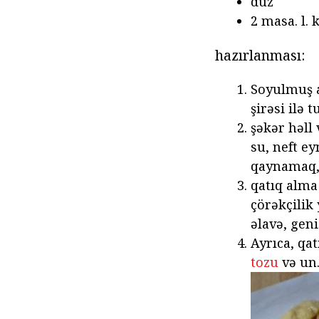
duz
2 masa. l. 
hazırlanması:
Soyulmuş a
şirəsi ilə t
şəkər həll 
su, neft ey
qaynamaq, 
qatıq alma
çörəkçilik
əlavə, geni
Ayrıca, qa
tozu
və un.